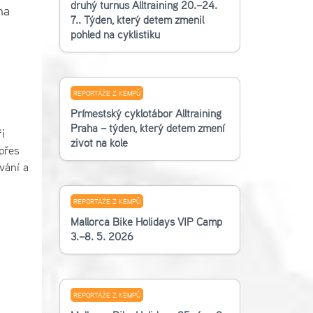
druhý turnus Alltraining 20.–24.
na
7.. Týden, který dětem změnil
pohled na cyklistiku
REPORTÁŽE Z KEMPŮ
Příměstský cyklotábor Alltraining
Praha – týden, který dětem změní
i
život na kole
 přes
vání a
REPORTÁŽE Z KEMPŮ
Mallorca Bike Holidays VIP Camp
3.–8. 5. 2026
REPORTÁŽE Z KEMPŮ