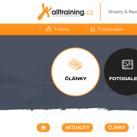
Aktuality & Rep
Trénink
Fyzioterapie
ČLÁNKY
FOTOGALE
>
>
>
AKTUALITY
ČLÁNKY