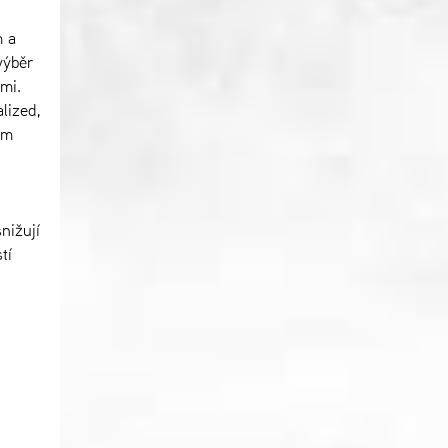
m a
výběr
mi.
lized,
ém
nižují
tí