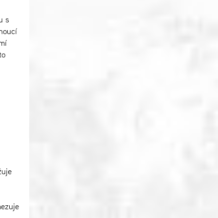
u s
noucí
mí
to
žuje
mezuje