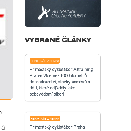
VYBRANÉ ČLÁNKY
REPORTÁŽE Z KEMPŮ
Příměstský cyklotábor Alltraining
Praha: Více než 100 kilometrů
dobrodružství, stovky úsměvů a
děti, které odjížděly jako
sebevědomí bikeři
ky
REPORTÁŽE Z KEMPŮ
Příměstský cyklotábor Praha –
hčí