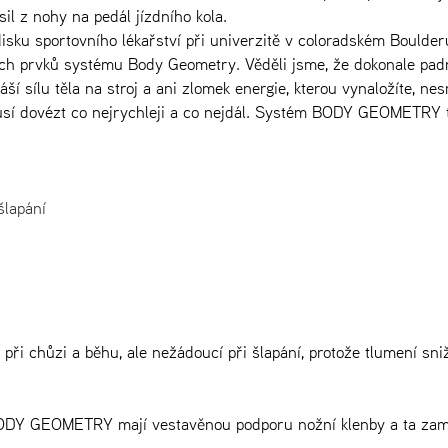
il z nohy na pedál jízdního kola.
sku sportovního lékařství při univerzitě v coloradském Boulder
ých prvků systému Body Geometry. Věděli jsme, že dokonale pad
ší sílu těla na stroj a ani zlomek energie, kterou vynaložíte, nes
musí dovézt co nejrychleji a co nejdál. Systém BODY GEOMETRY 
šlapání
 při chůzi a běhu, ale nežádoucí při šlapání, protože tlumení sni
i BODY GEOMETRY mají vestavěnou podporu nožní klenby a ta za