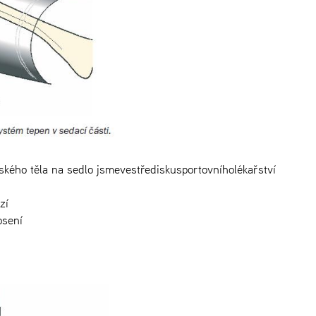
ského těla na sedlo jsmevestřediskusportovníholékařství
zí
osení