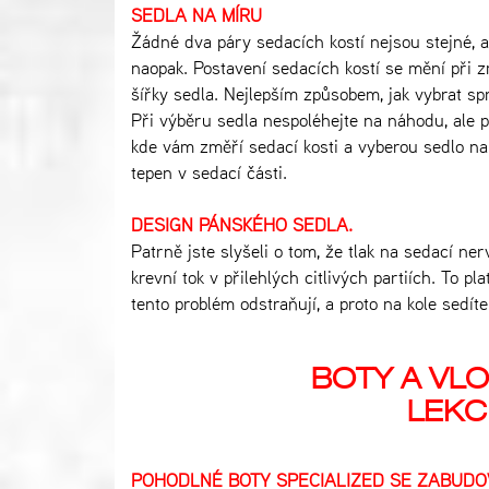
SEDLA NA MÍRU
Žádné dva páry sedacích kostí nejsou stejné, a
naopak. Postavení sedacích kostí se mění
při z
šířky sedla. Nejlepším
způsobem, jak vybrat spr
Při výběru sedla nespoléhejte na náhodu, ale 
kde vám změří sedací kosti a vyberou
sedlo na
tepen v sedací části.
DESIGN PÁNSKÉHO SEDLA.
Patrně jste slyšeli o tom, že tlak na sedací n
krevní tok v přilehlých citlivých partiích. To 
tento problém odstraňují, a proto na kole sedít
BOTY A VL
LEKC
POHODLNÉ BOTY SPECIALIZED SE ZABUDO