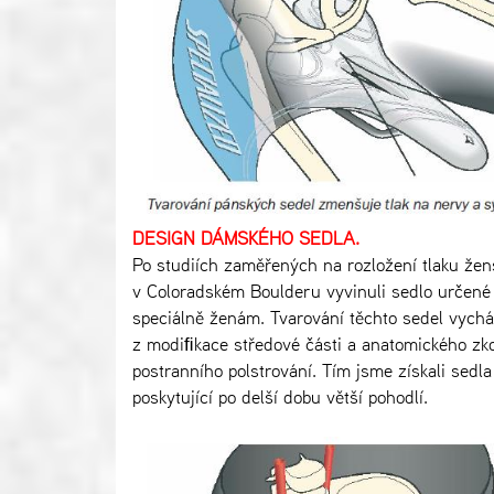
DESIGN DÁMSKÉHO SEDLA.
Po studiích zaměřených na rozložení tlaku žen
v Coloradském Boulderu vyvinuli sedlo určené
speciálně ženám. Tvarování těchto sedel vychá
z modiﬁkace středové části a anatomického zk
postranního polstrování. Tím jsme získali sedla
poskytující po delší dobu větší pohodlí.