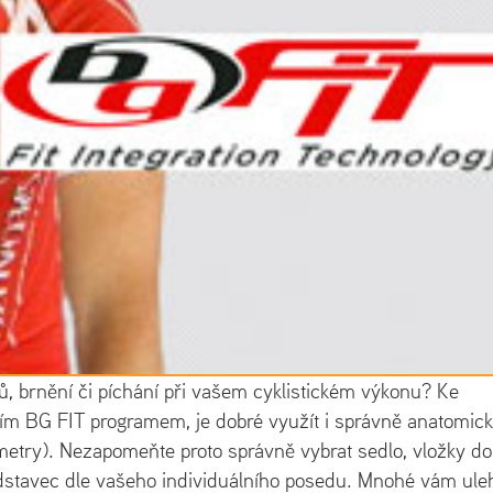
ků, brnění či píchání při vašem cyklistickém výkonu? Ke
ím BG FIT programem, je dobré využít i správně anatomic
etry). Nezapomeňte proto správně vybrat sedlo, vložky do
edstavec dle vašeho individuálního posedu. Mnohé vám ule