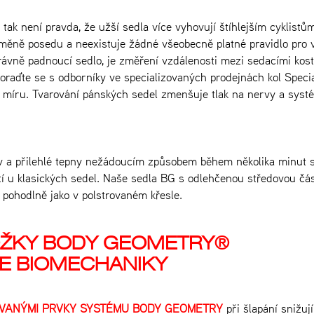
 tak
není pravda, že užší sedla více vyhovují štíhlejším
cyklistů
měně posedu a neexistuje žádné všeobecně
platné pravidlo pro 
ávně padnoucí sedlo, je
změření vzdálenosti mezi sedacími kost
poraďte
se s odborníky ve specializovaných prodejnách kol
Specia
 míru.
Tvarování pánských sedel zmenšuje tlak na nervy a syst
erv a přilehlé tepny nežádoucím způsobem během několika minut s
platí u klasických sedel. Naše sedla BG s odlehčenou středovou čás
e pohodlně jako v polstrovaném křesle.
OŽKY BODY GEOMETRY®
E BIOMECHANIKY
VANÝMI PRVKY SYSTÉMU BODY GEOMETRY
při šlapání snižují