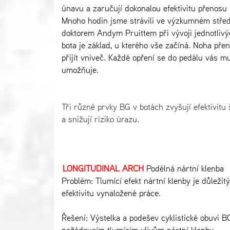
únavu a zaručují dokonalou efektivitu přenosu s
Mnoho hodin jsme strávili ve výzkumném středi
doktorem Andym Pruittem při vývoji jednotliv
bota je základ, u kterého vše začíná. Noha přená
přijít vniveč. Každé opření se do pedálu vás 
umožňuje.
Tři různé prvky BG v botách zvyšují efektivitu 
a snižují riziko úrazu.
LONGITUDINAL ARCH
Podélná nártní klenba
Problém: Tlumící efekt nártní klenby je důležitý
efektivitu vynaložené práce.
Řešení: Výstelka a podešev cyklistické obuv