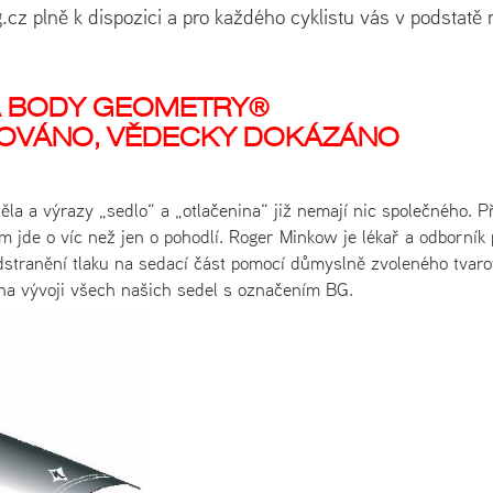
g.cz plně k dispozici a pro každého cyklistu vás v podstatě 
A BODY GEOMETRY®
TOVÁNO, VĚDECKY DOKÁZÁNO
těla a výrazy „sedlo“ a „otlačenina“ již nemají nic společného. Př
nom jde o víc než jen o pohodlí. Roger Minkow je lékař a odborník
dstranění tlaku na sedací část pomocí důmyslně zvoleného tvaro
na vývoji všech našich sedel s označením BG.