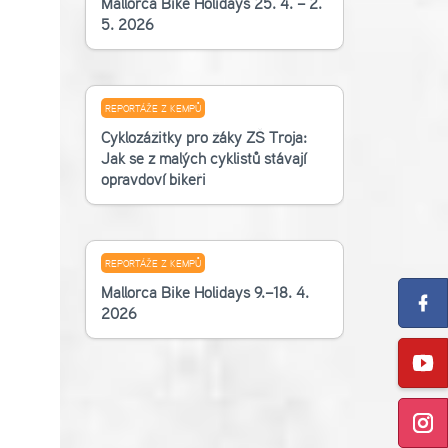
Mallorca Bike Holidays 25. 4. – 2.
5. 2026
REPORTÁŽE Z KEMPŮ
Cyklozážitky pro žáky ZŠ Troja:
Jak se z malých cyklistů stávají
opravdoví bikeři
REPORTÁŽE Z KEMPŮ
Mallorca Bike Holidays 9.–18. 4.
2026