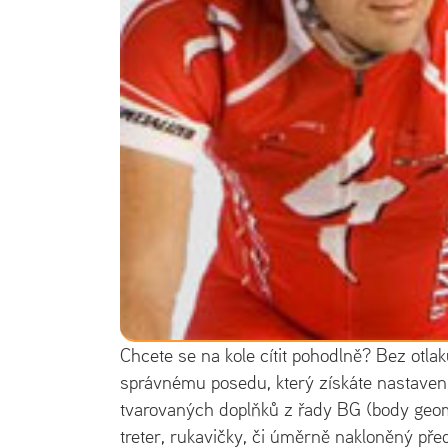
Chcete se na kole cítit pohodlně? Bez otla
správnému posedu, který získáte nastaven
tvarovaných doplňků z řady BG (body geom
treter, rukavičky, či úměrně nakloněný př