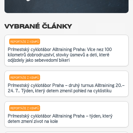
VYBRANÉ ČLÁNKY
REPORTÁŽE Z KEMPŮ
Příměstský cyklotábor Alltraining Praha: Více než 100
kilometrů dobrodružství, stovky úsměvů a děti, které
odjížděly jako sebevědomí bikeři
REPORTÁŽE Z KEMPŮ
Příměstský cyklotábor Praha – druhý turnus Alltraining 20.–
24. 7.. Týden, který dětem změnil pohled na cyklistiku
REPORTÁŽE Z KEMPŮ
Příměstský cyklotábor Alltraining Praha – týden, který
dětem změní život na kole