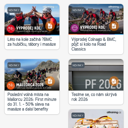
NOVINKY
NOVINKY
Léto na kole začíná ?‍BMC
Výprodej Colnago & BMC,
za hubičku, tábory i masáže
půjč si kolo na Road
Classics
NOVINKY
NOVINKY
Poslední volná místa na
Těšíme se, co nám skrývá
Mallorcu 2026: First minute
rok 2026
do 31. 1. - 50% sleva na
masáže a další benefity
NOVINKY