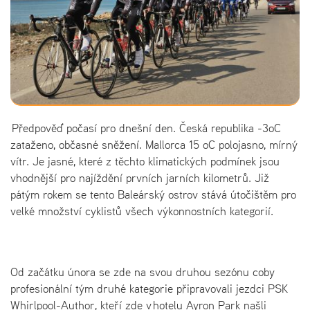
Předpověď počasí pro dnešní den. Česká republika -3oC
zataženo, občasné sněžení. Mallorca 15 oC polojasno, mírný
vítr. Je jasné, které z těchto klimatických podmínek jsou
vhodnější pro najíždění prvních jarních kilometrů. Již
pátým rokem se tento Baleárský ostrov stává útočištěm pro
velké množství cyklistů všech výkonnostních kategorií.
Od začátku února se zde na svou druhou sezónu coby
profesionální tým druhé kategorie připravovali jezdci PSK
Whirlpool-Author, kteří zde v hotelu Ayron Park našli