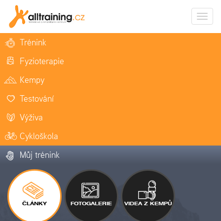
Zobrazi
naviga
Trénink
Fyzioterapie
Kempy
Testování
Výživa
Cykloškola
Můj trénink
ČLÁNKY
FOTOGALERIE
VIDEA Z KEMPŮ