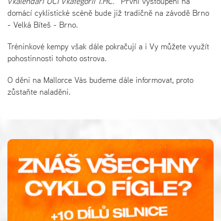
v kalendáři UCI v kategorii 1.HC."
První vystoupení na
domácí cyklistické scéně bude již tradičně na závodě Brno
- Velká Bíteš - Brno.
Tréninkové kempy však dále pokračují a i Vy můžete využít
pohostinnosti tohoto ostrova.
O děni na Mallorce Vás budeme dále informovat, proto
zůstaňte naladěni.