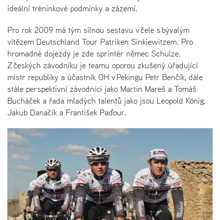
ideální tréninkové podmínky a zázemí.
Pro rok 2009 má tým silnou sestavu v čele s bývalým
vítězem Deutschland Tour Patriken Sinkiewitzem. Pro
hromadné dojezdy je zde sprintér němec Schulze.
Z českých závodníku je teamu oporou zkušený úřadující
mistr republiky a účastník OH v Pekingu Petr Benčík, dále
stále perspektivní závodníci jako Martin Mareš a Tomáš
Bucháček a řada mladých talentů jako jsou Leopold König,
Jakub Danačík a František Paďour.