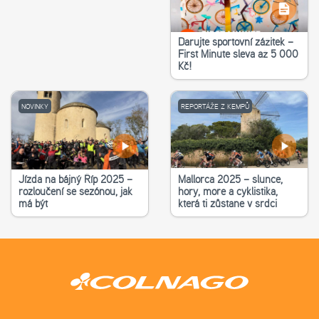
Darujte sportovní zážitek –
First Minute sleva až 5 000
Kč!
NOVINKY
REPORTÁŽE Z KEMPŮ
Jízda na bájný Říp 2025 –
Mallorca 2025 – slunce,
rozloučení se sezónou, jak
hory, moře a cyklistika,
má být
která ti zůstane v srdci