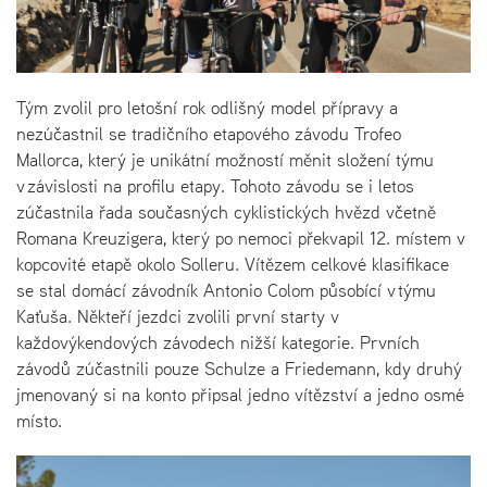
Tým zvolil pro letošní rok odlišný model přípravy a
nezúčastnil se tradičního etapového závodu Trofeo
Mallorca, který je unikátní možností měnit složení týmu
v závislosti na profilu etapy. Tohoto závodu se i letos
zúčastnila řada současných cyklistických hvězd včetně
Romana Kreuzigera, který po nemoci překvapil 12. místem v
kopcovité etapě okolo Solleru. Vítězem celkové klasifikace
se stal domácí závodník Antonio Colom působící v týmu
Kaťuša. Někteří jezdci zvolili první starty v
každovýkendových závodech nižší kategorie. Prvních
závodů zúčastnili pouze Schulze a Friedemann, kdy druhý
jmenovaný si na konto připsal jedno vítězství a jedno osmé
místo.