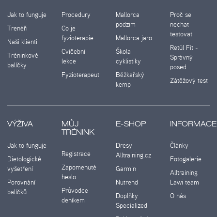
Jak to funguje
Procedury
Mallorca
Proč se
podzim
nechat
Trenéři
Co je
testovat
fyzioterapie
Mallorca jaro
Naši klienti
Retül Fit -
Cvičební
Škola
Tréninkové
Správný
lekce
cyklistiky
balíčky
posed
Fyzioterapeut
Běžkařský
Zátěžový test
kemp
VÝŽIVA
MŮJ
E-SHOP
INFORMACE
TRÉNINK
Jak to funguje
Dresy
Články
Registrace
Alltraining.cz
Dietologické
Fotogalerie
Zapomenuté
vyšetření
Garmin
Alltraining
heslo
Porovnání
Nutrend
Lawi team
Průvodce
balíčků
Doplňky
O nás
deníkem
Specialized