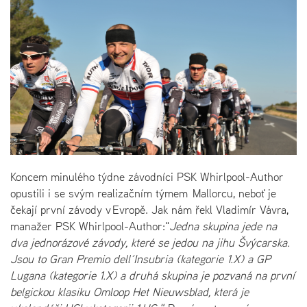
Koncem minulého týdne závodníci PSK Whirlpool-Author
opustili i se svým realizačním týmem Mallorcu, neboť je
čekají první závody v Evropě. Jak nám řekl Vladimír Vávra,
manažer PSK Whirlpool-Author:"
Jedna skupina jede na
dva jednorázové závody, které se jedou na jihu Švýcarska.
Jsou to Gran Premio dell´Insubria (kategorie 1.X) a GP
Lugana (kategorie 1.X) a druhá skupina je pozvaná na první
belgickou klasiku Omloop Het Nieuwsblad, která je