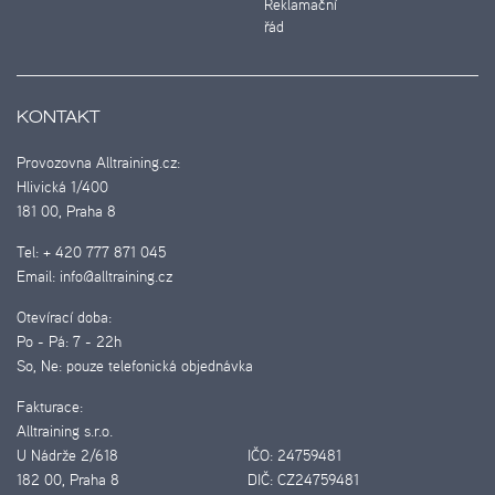
Reklamační
řád
KONTAKT
Provozovna Alltraining.cz:
Hlivická 1/400
181 00, Praha 8
Tel:
+ 420 777 871 045
Email:
info@alltraining.cz
Otevírací doba:
Po - Pá:
7 - 22h
So, Ne:
pouze telefonická objednávka
Fakturace:
Alltraining s.r.o.
U Nádrže 2/618
IČO:
24759481
182 00, Praha 8
DIČ:
CZ24759481