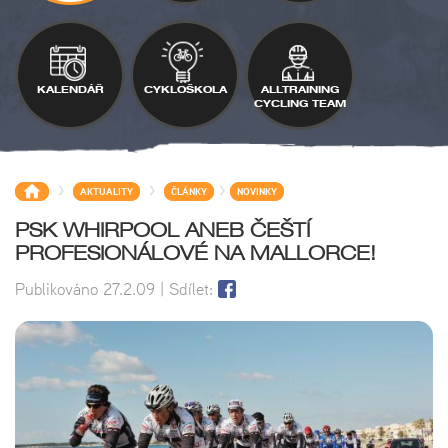
KALENDÁŘ
CYKLOŠKOLA
ALLTRAINING
CYCLING TEAM
>
>
>
AKTUALITY
ČLÁNKY
NOVINKY
PSK WHIRPOOL ANEB ČEŠTÍ
PROFESIONÁLOVÉ NA MALLORCE!
Publikováno
27.2.09
| Sdílet: