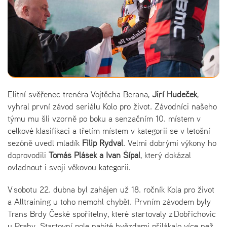
Elitní svěřenec trenéra Vojtěcha Berana,
Jiří Hudeček
,
vyhral první závod seriálu Kolo pro život. Závodníci našeho
týmu mu šli vzorně po boku a senzačním 10. místem v
celkové klasifikaci a třetím místem v kategorii se v letošní
sezóně uvedl mladík
Filip Rydval
. Velmi dobrými výkony ho
doprovodili
Tomáš Plášek a Ivan Šípal
, který dokázal
ovladnout i svoji věkovou kategorii.
V sobotu 22. dubna byl zahájen už 18. ročník Kola pro život
a Alltraining u toho nemohl chybět. Prvním závodem byly
Trans Brdy České spořitelny, které startovaly z Dobřichovic
u Prahy. Startovní pole nabité hvězdami přilákalo více než