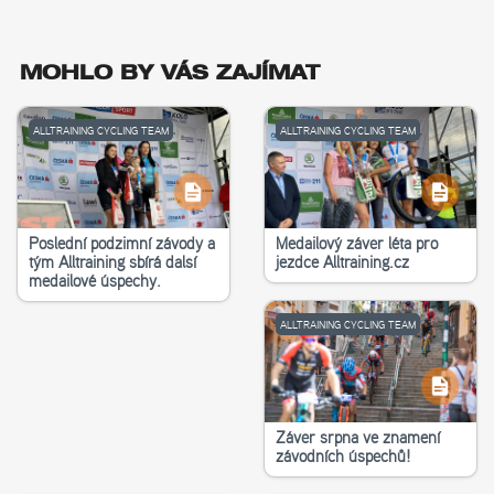
MOHLO BY VÁS ZAJÍMAT
ALLTRAINING CYCLING TEAM
ALLTRAINING CYCLING TEAM
Poslední podzimní závody a
Medailový závěr léta pro
tým Alltraining sbírá další
jezdce Alltraining.cz
medailové úspěchy.
ALLTRAINING CYCLING TEAM
Závěr srpna ve znamení
závodních úspěchů!