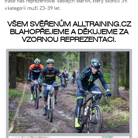
trase nás reprezentoval Vadlejch Martin, který skončil 39.
v kategorii muži 23-39 let.
VŠEM SVĚŘENŮM ALLTRAINING.CZ
BLAHOPŘEJEME A DĚKUJEME ZA
VZORNOU REPREZENTACI.