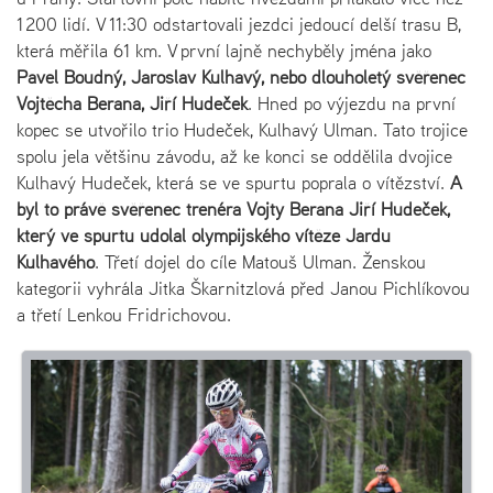
1 200 lidí. V 11:30 odstartovali jezdci jedoucí delší trasu B,
která měřila 61 km. V první lajně nechyběly jména jako
Pavel Boudný, Jaroslav Kulhavý, nebo dlouholetý svěřenec
Vojtěcha Berana, Jiří Hudeček
. Hned po výjezdu na první
kopec se utvořilo trio Hudeček, Kulhavý Ulman. Tato trojice
spolu jela většinu závodu, až ke konci se oddělila dvojice
Kulhavý Hudeček, která se ve spurtu poprala o vítězství.
A
byl to právě svěřenec trenéra Vojty Berana Jiří Hudeček,
který ve spurtu udolal olympijského vítěze Jardu
Kulhavého
. Třetí dojel do cíle Matouš Ulman. Ženskou
kategorii vyhrála Jitka Škarnitzlová před Janou Pichlíkovou
a třetí Lenkou Fridrichovou.