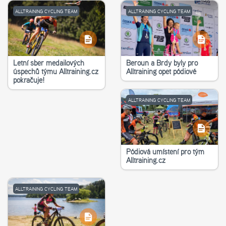
ALLTRAINING CYCLING TEAM
ALLTRAINING CYCLING TEAM
Letní sběr medailových
Beroun a Brdy byly pro
úspěchů týmu Alltraining.cz
Alltraining opět pódiové
pokračuje!
ALLTRAINING CYCLING TEAM
Pódiová umístění pro tým
Alltraining.cz
ALLTRAINING CYCLING TEAM