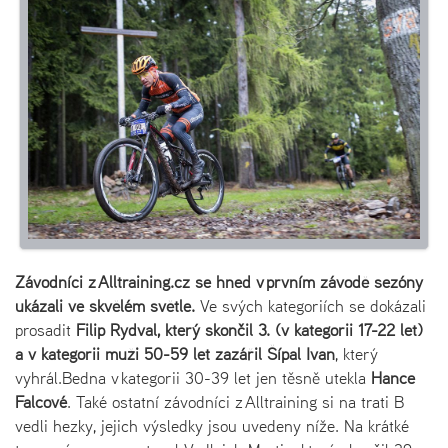
Závodníci z Alltraining.cz se hned v prvním závodě sezóny
ukázali ve skvělém světle.
Ve svých kategoriích se dokázali
prosadit
Filip Rydval, který skončil 3. (v kategorii 17-22 let)
a v kategorii muži 50-59 let zazářil Šípal Ivan
, který
vyhrál.Bedna v kategorii 30-39 let jen těsně utekla
Hance
Falcové
. Také ostatní závodníci z Alltraining si na trati B
vedli hezky, jejich výsledky jsou uvedeny níže. Na krátké