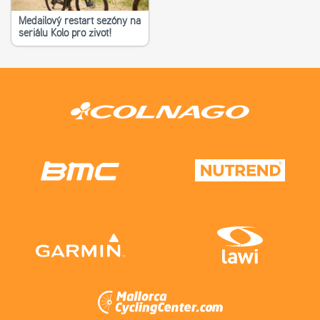
Medailový restart sezóny na
seriálu Kolo pro život!