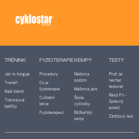
TRÉNINK
FYZIOTERAPIE
KEMPY
TESTY
Jak to funguje
Procedury
Mallorca
Proč se
podzim
nechat
Trenéři
Co je
testovat
fyzioterapie
Mallorca jaro
Naši klienti
Retül Fit -
Cvičební
Škola
Tréninkové
Správný
lekce
cyklistiky
balíčky
posed
Fyzioterapeut
Běžkařský
Zátěžový test
kemp