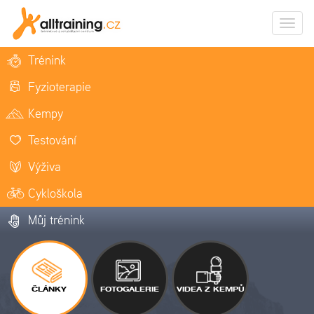
Zobrazi
naviga
Trénink
Fyzioterapie
Kempy
Testování
Výživa
Cykloškola
Můj trénink
ČLÁNKY
FOTOGALERIE
VIDEA Z KEMPŮ