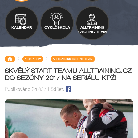
KALENDÁŘ
CYKLOŠKOLA
ALLTRAINING
CYCLING TEAM
>
>
AKTUALITY
ALLTRAINING CYCLING TEAM
SKVĚLÝ START TEAMU ALLTRAINING.CZ
DO SEZÓNY 2017 NA SERIÁLU KPŽ!
Publikováno
24.4.17
| Sdílet: