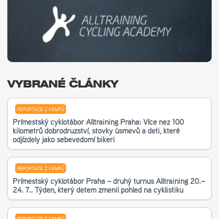
VYBRANÉ ČLÁNKY
REPORTÁŽE Z KEMPŮ
Příměstský cyklotábor Alltraining Praha: Více než 100
kilometrů dobrodružství, stovky úsměvů a děti, které
odjížděly jako sebevědomí bikeři
REPORTÁŽE Z KEMPŮ
Příměstský cyklotábor Praha – druhý turnus Alltraining 20.–
24. 7.. Týden, který dětem změnil pohled na cyklistiku
REPORTÁŽE Z KEMPŮ