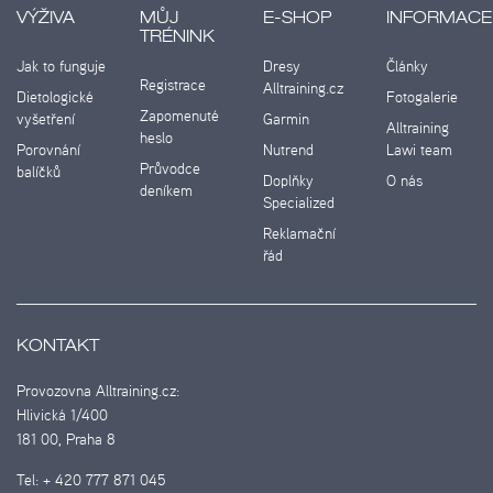
VÝŽIVA
MŮJ
E-SHOP
INFORMACE
TRÉNINK
Jak to funguje
Dresy
Články
Registrace
Alltraining.cz
Dietologické
Fotogalerie
Zapomenuté
vyšetření
Garmin
Alltraining
heslo
Porovnání
Nutrend
Lawi team
Průvodce
balíčků
Doplňky
O nás
deníkem
Specialized
Reklamační
řád
KONTAKT
Provozovna Alltraining.cz:
Hlivická 1/400
181 00, Praha 8
Tel:
+ 420 777 871 045