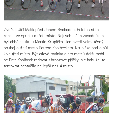
Zvítězil Jiří Malík před Janem Svobodou. Peleton si to
rozdal ve spurtu o třetí místo. Nejrychlejším závodníkem
byl obhájce titulu Martin Krupička. Ten svedl velmi těsný
souboj o třetí místo Petrem Kohlbeckem. Krupička bral o půl
kola třetí místo. Být cílová rovinka o sto metrů delší mohl
se Petr Kohlbeck radovat z bronzové příčky, ale bohužel to
tentokrát nestačilo na lepší než 4.místo.