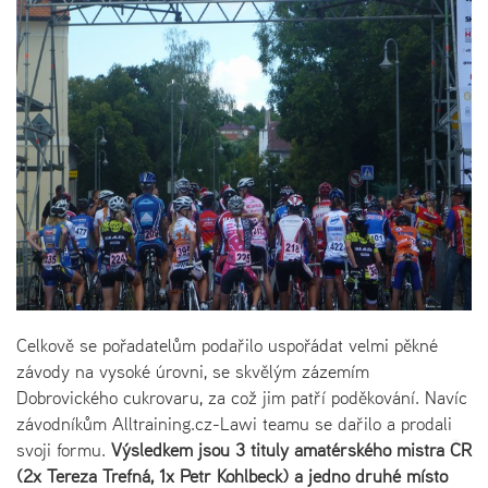
Celkově se pořadatelům podařilo uspořádat velmi pěkné
závody na vysoké úrovni, se skvělým zázemím
Dobrovického cukrovaru, za což jim patří poděkování. Navíc
závodníkům Alltraining.cz-Lawi teamu se dařilo a prodali
svoji formu.
Výsledkem jsou 3 tituly amatérského mistra ČR
(2x Tereza Trefná, 1x Petr Kohlbeck) a jedno druhé místo