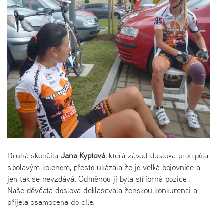
Druhá skončila
Jana Kyptová
, která závod doslova protrpěla
s bolavým kolenem, přesto ukázala že je velká bojovnice a
jen tak se nevzdává. Odměnou jí byla stříbrná pozice .
Naše děvčata doslova deklasovala ženskou konkurenci a
přijela osamocena do cíle.