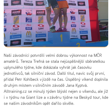
Naši závodníci potvrdili velmi dobrou výkonnost na MČR
amatérů. Tereza Trefná se stala nejúspěšnější sběratelkou
uplynulého týdne, kde dokázala vyhrát jak časovku
jednotlivců, tak silniční závod. Další titul, navíc svůj první,
přidal Petr Kohlbeck v jízdě na čas. Úspěšný víkend doplnila
druhým místem v silničním závodě Jana Kyptvá.
Alltraining.cz se minulý týden blýskl nejen o víkendu, ale již
i v týdnu na Giant lize a v závěru týdne na Beskyd tour, kde
se našim závodníkům opět dařilo skvěle.