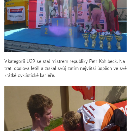
V kategorii U29 se stal mistrem republiky Petr Kohlbeck. Na
trati doslova letěl a získal svůj zatím největší úspěch ve své
krátké cyklistické kariéře.