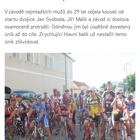
V závodě nejmladších mužů do 29 let odjela kousek od
startu dvojice Jan Svoboda, Jiří Malík a závod si doslova
osamoceně protrpěli. Odměnou jim byl úspěšně dovedený
únik až do cíle. Zrychlující hlavní balík už nestačil tento
únik zlikvidovat.