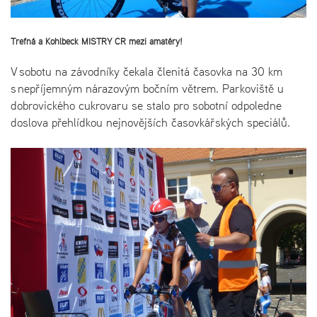
Trefná a Kohlbeck MISTRY ČR mezi amatéry!
V sobotu na závodníky čekala členitá časovka na 30 km
s nepříjemným nárazovým bočním větrem. Parkoviště u
dobrovického cukrovaru se stalo pro sobotní odpoledne
doslova přehlídkou nejnovějších časovkářských speciálů.