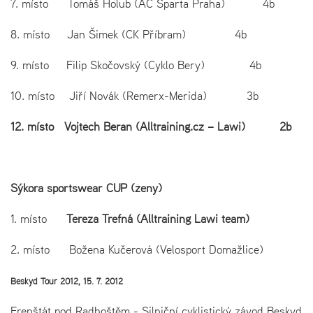
7. místo Tomáš Holub (AC Sparta Praha) 4b
8. místo Jan Šimek (CK Příbram) 4b
9. místo Filip Skočovský (Cyklo Bery) 4b
10. místo Jiří Novák (Remerx-Merida) 3b
12. místo Vojtěch Beran (Alltraining.cz – Lawi) 2b
Sýkora sportswear CUP (ženy)
1. místo
Tereza Trefná (Alltraining Lawi team)
2. místo Božena Kučerová (Velosport Domažlice)
Beskyd Tour 2012, 15. 7. 2012
Frenštát pod Radhoštěm - Silniční cyklistický závod Beskyd