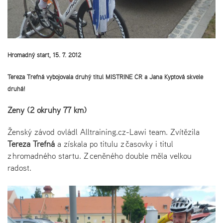
Hromadný start, 15. 7. 2012
Tereza Trefná vybojovala druhý titul MISTRINĚ ČR a Jana Kyptová skvěle
druhá!
Ženy (2 okruhy 77 km)
Ženský závod ovládl Alltraining.cz-Lawi team. Zvítězila
Tereza Trefná
a získala po titulu z časovky i titul
z hromadného startu. Z ceněného double měla velkou
radost.