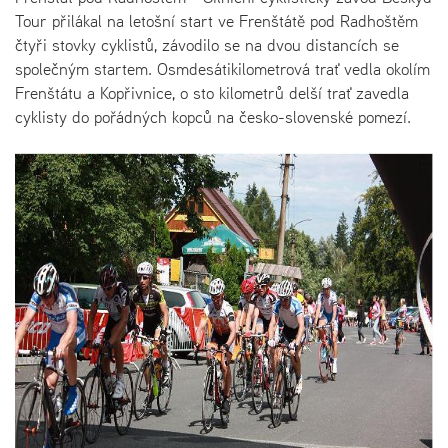
Tour přilákal na letošní start ve Frenštátě pod Radhoštěm
čtyři stovky cyklistů, závodilo se na dvou distancích se
společným startem. Osmdesátikilometrová trať vedla okolím
Frenštátu a Kopřivnice, o sto kilometrů delší trať zavedla
cyklisty do pořádných kopců na česko-slovenské pomezí.