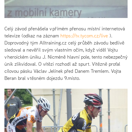
Celý závod přenášela v přímém přenosu místní internetová
televize (odkaz na záznam
https://tv.tycom.cz/live
).
Doprovodný tým Alltraining.cz celý průběh závodu bedlivě
sledoval a nevěřil svým vlastním očím, když viděl Vojtu
v heroickém úniku J. Nicméně hlavní pole, tento nebezpečný
únik zlikvidoval. O vítězi rozhodl až spurt. Vítězně proťal
cílovou pásku Václav Jelínek před Danem Tremlem. Vojta
Beran bral v těsném dojezdu 9.místo.