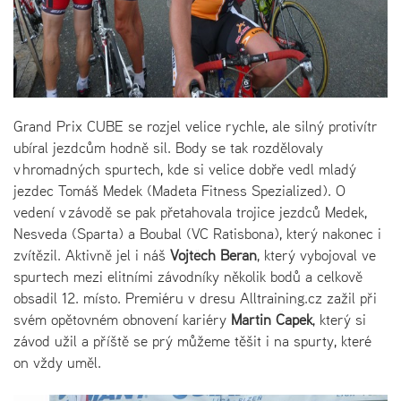
Grand Prix CUBE se rozjel velice rychle, ale silný protivítr
ubíral jezdcům hodně sil. Body se tak rozdělovaly
v hromadných spurtech, kde si velice dobře vedl mladý
jezdec Tomáš Medek (Madeta Fitness Spezialized). O
vedení v závodě se pak přetahovala trojice jezdců Medek,
Nesveda (Sparta) a Boubal (VC Ratisbona), který nakonec i
zvítězil. Aktivně jel i náš
Vojtěch Beran
, který vybojoval ve
spurtech mezi elitními závodníky několik bodů a celkově
obsadil 12. místo. Premiéru v dresu Alltraining.cz zažil při
svém opětovném obnovení kariéry
Martin Čapek
, který si
závod užil a příště se prý můžeme těšit i na spurty, které
on vždy uměl.