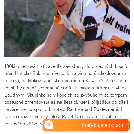
180kilometrová trať zavedla závodníky do pořádných kopců
přes Hutisko-Solanec a Velké Karlovice na československé
pomezí, na Makov s horskou prémií na Kasárně. V čele v tu
chvíli byla silná jedenáctičlenná skupinka s lídrem Pavlem
Boudným. Skupinka se v kopcích se zvyšujícím se tempem
postupně zmenšovala až na šestici, která přijížděla do cíle k
závěrečnému spurtu k hotelu Ráztoka pod Pustevnami. I
tam prokázal svoji rychlost Pavel Boudný a radoval se z
celkového vítězství.
Potřebujete poradit?