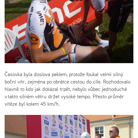
Časovka byla doslova peklem, protože foukal velmi silný
boční vítr, zejména po obrátce cestou do cíle. Rozhodovalo
hlavně to kdo jak dokázal trpět, nebylo vůbec jednoduché
v takto silném větru držet vysoké tempo. Přesto průměr
vítěze byl kolem 45 km/h.