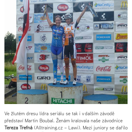
Ve žlutém dresu lídra seriálu se tak i v dalším závodě
představí Martin Boubal. Ženám kralovala naše závodnice
Tereza Trefná
(Alltraining.cz – Lawi). Mezi juniory se dařilo