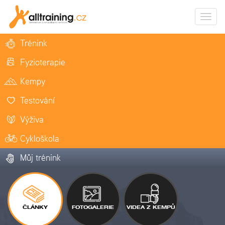
Zobrazi
naviga
Trénink
Fyzioterapie
Kempy
Testování
Výživa
Cykloškola
Můj trénink
ČLÁNKY
FOTOGALERIE
VIDEA Z KEMPŮ