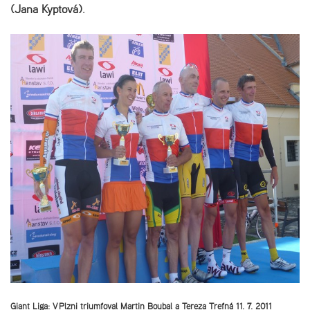
(Jana Kyptová)
.
Giant Liga: V Plzni triumfoval Martin Boubal a Tereza Trefná 11. 7. 2011