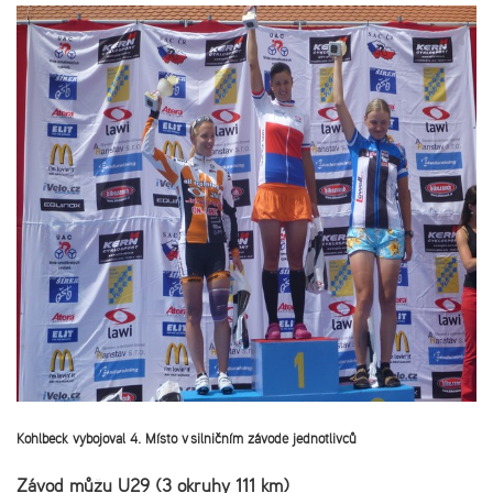
Kohlbeck vybojoval 4. Místo v silničním závodě jednotlivců
Závod můžu U29 (3 okruhy 111 km)