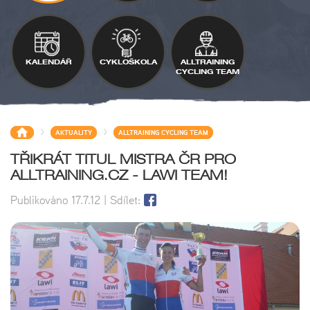
KALENDÁŘ
CYKLOŠKOLA
ALLTRAINING
CYCLING TEAM
>
>
AKTUALITY
ALLTRAINING CYCLING TEAM
TŘIKRÁT TITUL MISTRA ČR PRO
ALLTRAINING.CZ - LAWI TEAM!
Publikováno
17.7.12
| Sdílet: