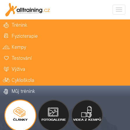
Zobrazi
naviga
Trénink
Fyzioterapie
Kempy
Testování
Výživa
Cykloškola
Můj trénink
ČLÁNKY
FOTOGALERIE
VIDEA Z KEMPŮ