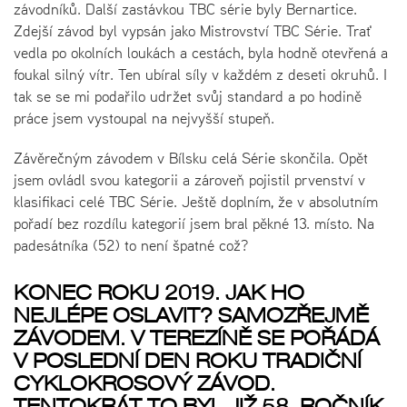
závodníků. Další zastávkou TBC série byly Bernartice.
Zdejší závod byl vypsán jako Mistrovství TBC Série. Trať
vedla po okolních loukách a cestách, byla hodně otevřená a
foukal silný vítr. Ten ubíral síly v každém z deseti okruhů. I
tak se se mi podařilo udržet svůj standard a po hodině
práce jsem vystoupal na nejvyšší stupeň.
Závěrečným závodem v Bílsku celá Série skončila. Opět
jsem ovládl svou kategorii a zároveň pojistil prvenství v
klasifikaci celé TBC Série. Ještě doplním, že v absolutním
pořadí bez rozdílu kategorií jsem bral pěkné 13. místo. Na
padesátníka (52) to není špatné což?
KONEC ROKU 2019. JAK HO
NEJLÉPE OSLAVIT? SAMOZŘEJMĚ
ZÁVODEM. V TEREZÍNĚ SE POŘÁDÁ
V POSLEDNÍ DEN ROKU TRADIČNÍ
CYKLOKROSOVÝ ZÁVOD.