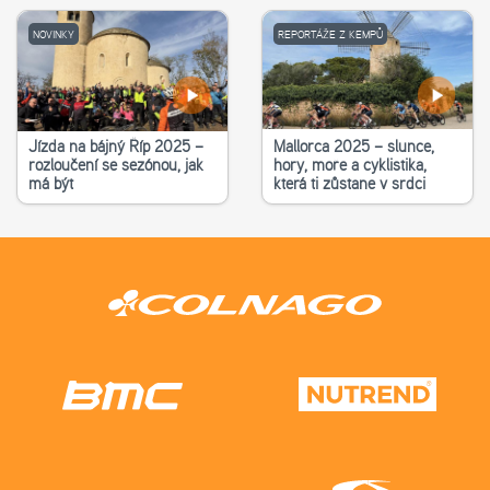
NOVINKY
REPORTÁŽE Z KEMPŮ
Jízda na bájný Říp 2025 –
Mallorca 2025 – slunce,
rozloučení se sezónou, jak
hory, moře a cyklistika,
má být
která ti zůstane v srdci