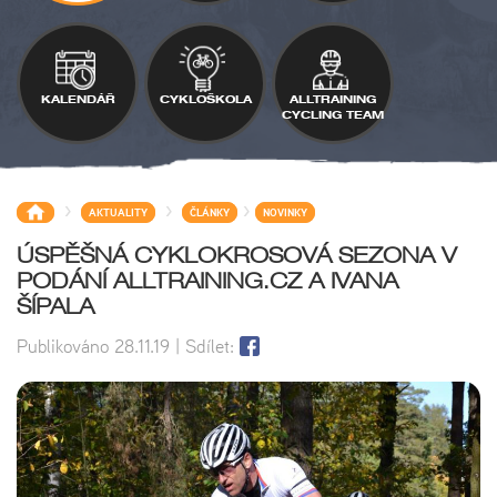
KALENDÁŘ
CYKLOŠKOLA
ALLTRAINING
CYCLING TEAM
>
>
>
AKTUALITY
ČLÁNKY
NOVINKY
ÚSPĚŠNÁ CYKLOKROSOVÁ SEZONA V
PODÁNÍ ALLTRAINING.CZ A IVANA
ŠÍPALA
Publikováno
28.11.19
| Sdílet: