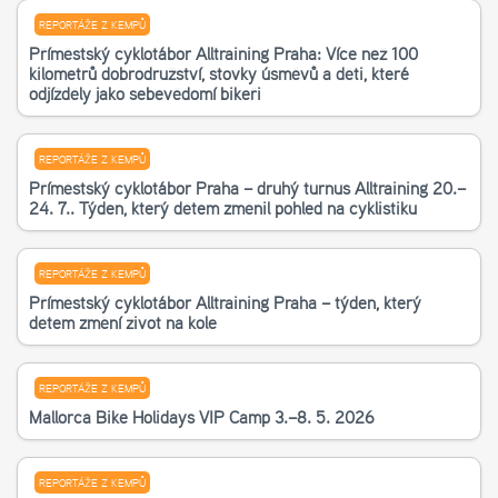
REPORTÁŽE Z KEMPŮ
Příměstský cyklotábor Alltraining Praha: Více než 100
kilometrů dobrodružství, stovky úsměvů a děti, které
odjížděly jako sebevědomí bikeři
REPORTÁŽE Z KEMPŮ
Příměstský cyklotábor Praha – druhý turnus Alltraining 20.–
24. 7.. Týden, který dětem změnil pohled na cyklistiku
REPORTÁŽE Z KEMPŮ
Příměstský cyklotábor Alltraining Praha – týden, který
dětem změní život na kole
REPORTÁŽE Z KEMPŮ
Mallorca Bike Holidays VIP Camp 3.–8. 5. 2026
REPORTÁŽE Z KEMPŮ