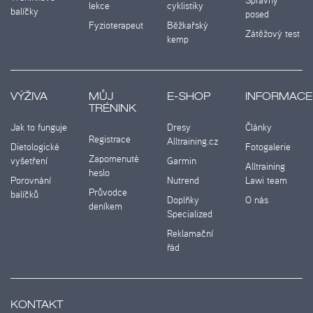
lekce
cyklistiky
balíčky
posed
Fyzioterapeut
Běžkařský
Zátěžový test
kemp
VÝŽIVA
MŮJ
E-SHOP
INFORMACE
TRÉNINK
Jak to funguje
Dresy
Články
Registrace
Alltraining.cz
Dietologické
Fotogalerie
Zapomenuté
vyšetření
Garmin
Alltraining
heslo
Porovnání
Nutrend
Lawi team
Průvodce
balíčků
Doplňky
O nás
deníkem
Specialized
Reklamační
řád
KONTAKT