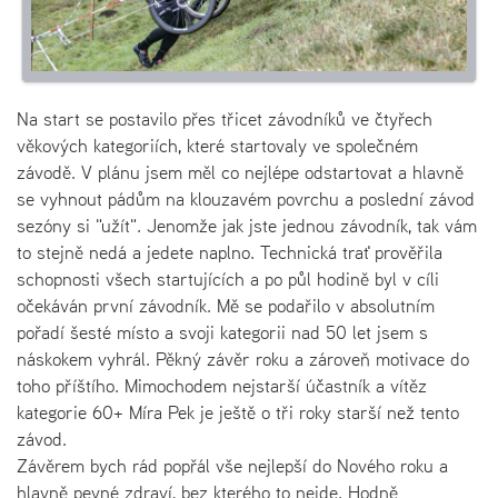
Na start se postavilo přes třicet závodníků ve čtyřech
věkových kategoriích, které startovaly ve společném
závodě. V plánu jsem měl co nejlépe odstartovat a hlavně
se vyhnout pádům na klouzavém povrchu a poslední závod
sezóny si "užít". Jenomže jak jste jednou závodník, tak vám
to stejně nedá a jedete naplno. Technická trať prověřila
schopnosti všech startujících a po půl hodině byl v cíli
očekáván první závodník. Mě se podařilo v absolutním
pořadí šesté místo a svoji kategorii nad 50 let jsem s
náskokem vyhrál. Pěkný závěr roku a zároveň motivace do
toho příštího. Mimochodem nejstarší účastník a vítěz
kategorie 60+ Míra Pek je ještě o tři roky starší než tento
závod.
Závěrem bych rád popřál vše nejlepší do Nového roku a
hlavně pevné zdraví, bez kterého to nejde. Hodně