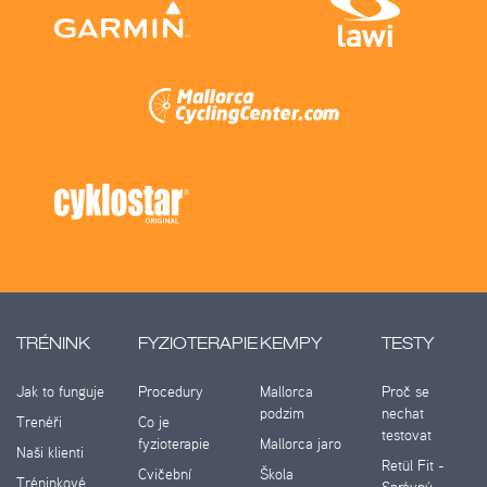
TRÉNINK
FYZIOTERAPIE
KEMPY
TESTY
Jak to funguje
Procedury
Mallorca
Proč se
podzim
nechat
Trenéři
Co je
testovat
fyzioterapie
Mallorca jaro
Naši klienti
Retül Fit -
Cvičební
Škola
Tréninkové
Správný