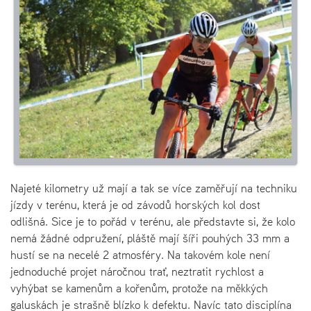
Najeté kilometry už mají a tak se více zaměřují na techniku
jízdy v terénu, která je od závodů horských kol dost
odlišná. Sice je to pořád v terénu, ale představte si, že kolo
nemá žádné odpružení, pláště mají šíři pouhých 33 mm a
hustí se na necelé 2 atmosféry. Na takovém kole není
jednoduché projet náročnou trať, neztratit rychlost a
vyhýbat se kamenům a kořenům, protože na měkkých
galuskách je strašně blízko k defektu. Navíc tato disciplína