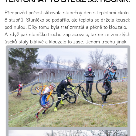
TENTOKRÁT TO BYL JIŽ 58. ROČNÍK.
Předpověď počasí slibovala slunečný den s teplotami okolo
8 stupňů. Sluníčko se podařilo, ale teplota se držela kousek
pod nulou. Díky tomu byla trať zmrzlá a pěkně to klouzalo.
A když pak sluníčko trochu zapracovalo, tak se ze zmrzlých
úseků staly blátivé a klouzalo to zase. Jenom trochu jinak.