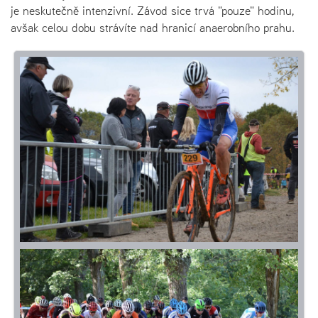
je neskutečně intenzivní. Závod sice trvá "pouze" hodinu,
avšak celou dobu strávíte nad hranicí anaerobního prahu.