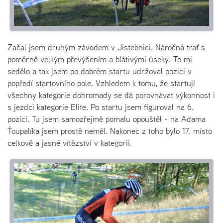
Začal jsem druhým závodem v Jistebnici. Náročná trať s
poměrně velkým převýšením a blátivými úseky. To mi
sedělo a tak jsem po dobrém startu udržoval pozici v
popředí startovního pole. Vzhledem k tomu, že startují
všechny kategorie dohromady se dá porovnávat výkonnost i
s jezdci kategorie Elite. Po startu jsem figuroval na 6.
pozici. Tu jsem samozřejmě pomalu opouštěl - na Adama
Ťoupalíka jsem prostě neměl. Nakonec z toho bylo 17. místo
celkově a jasné vítězství v kategorii.