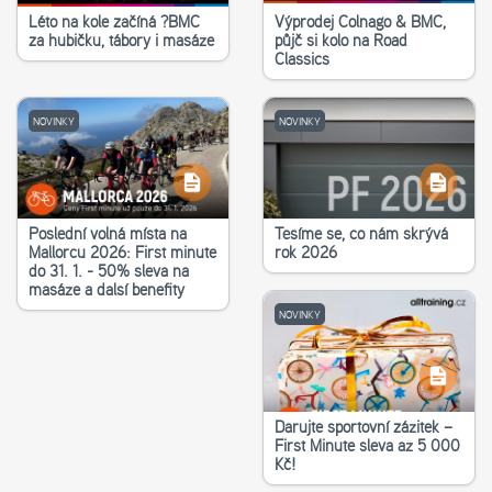
Léto na kole začíná ?‍BMC
Výprodej Colnago & BMC,
za hubičku, tábory i masáže
půjč si kolo na Road
Classics
NOVINKY
NOVINKY
Poslední volná místa na
Těšíme se, co nám skrývá
Mallorcu 2026: First minute
rok 2026
do 31. 1. - 50% sleva na
masáže a další benefity
NOVINKY
Darujte sportovní zážitek –
First Minute sleva až 5 000
Kč!