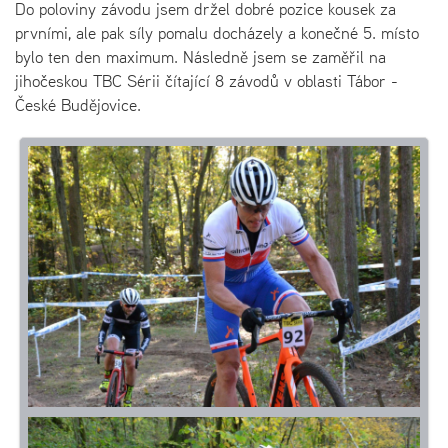
Do poloviny závodu jsem držel dobré pozice kousek za
prvními, ale pak síly pomalu docházely a konečné 5. místo
bylo ten den maximum. Následně jsem se zaměřil na
jihočeskou TBC Sérii čítající 8 závodů v oblasti Tábor -
České Budějovice.