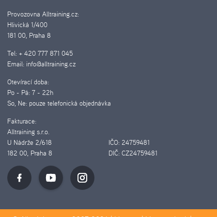
Provozovna Alltraining.cz:
Hlivická 1/400
181 00, Praha 8
Tel:
+ 420 777 871 045
Email:
info@alltraining.cz
Otevírací doba:
Po - Pá:
7 - 22h
So, Ne:
pouze telefonická objednávka
Fakturace:
Alltraining s.r.o.
U Nádrže 2/618
IČO:
24759481
182 00, Praha 8
DIČ:
CZ24759481