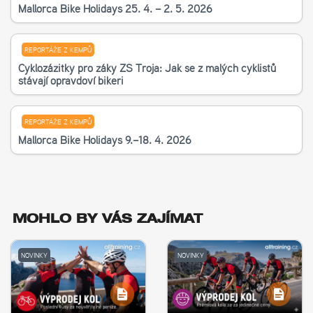
Mallorca Bike Holidays 25. 4. – 2. 5. 2026
REPORTÁŽE Z KEMPŮ
Cyklozážitky pro žáky ZŠ Troja: Jak se z malých cyklistů
stávají opravdoví bikeři
REPORTÁŽE Z KEMPŮ
Mallorca Bike Holidays 9.–18. 4. 2026
MOHLO BY VÁS ZAJÍMAT
NOVINKY
NOVINKY