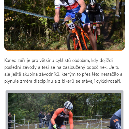
Konec září je pro většinu cyklistů obdobím, kdy dojíždí
poslední závody a těší se na zasloužený odpočinek. Je tu
ale ještě skupina závodníků, kterým to přes léto nestačilo a
plynule změní disciplínu a z bikerů se stávají cyklokrosaři.