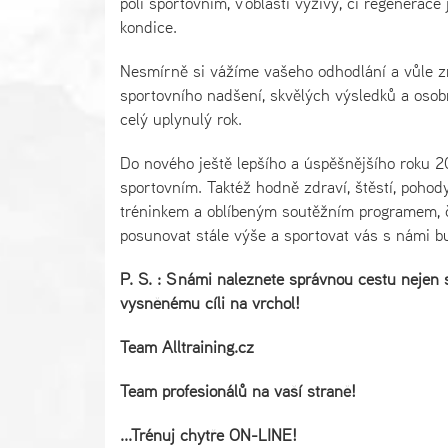
poli sportovním, v oblasti výživy, či regenerac
kondice.
Nesmírně si vážíme vašeho odhodlání a vůle změn
sportovního nadšení, skvělých výsledků a oso
celý uplynulý rok.
Do nového ještě lepšího a úspěšnějšího roku 
sportovním. Taktéž hodně zdraví, štěstí, po
tréninkem a oblíbeným soutěžním programem, č
posunovat stále výše a sportovat vás s námi b
P. S. : S námi naleznete správnou cestu nejen
vysněnému cíli na vrchol!
Team Alltraining.cz
Team profesionálů na vaší straně!
...Trénuj chytře ON-LINE!