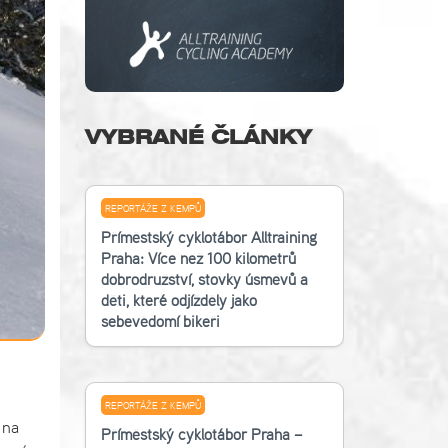
VYBRANÉ ČLÁNKY
REPORTÁŽE Z KEMPŮ
Příměstský cyklotábor Alltraining
Praha: Více než 100 kilometrů
dobrodružství, stovky úsměvů a
děti, které odjížděly jako
sebevědomí bikeři
REPORTÁŽE Z KEMPŮ
 na
Příměstský cyklotábor Praha –