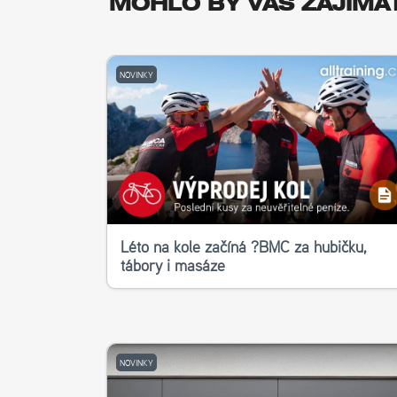
MOHLO BY VÁS ZAJÍMA
NOVINKY
Léto na kole začíná ?‍BMC za hubičku,
tábory i masáže
NOVINKY