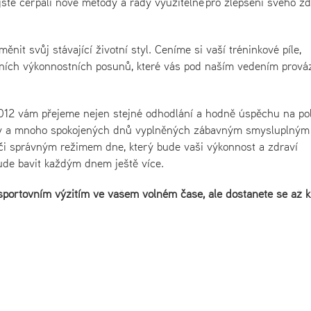
e jste čerpali nové metody a rady využitelné pro zlepšení svého zd
it svůj stávající životní styl. Ceníme si vaší tréninkové píle,
bních výkonnostních posunů, které vás pod naším vedením prová
2012 vám přejeme nejen stejné odhodlání a hodně úspěchu na pol
hody a mnoho spokojených dnů vyplněných zábavným smysluplným
i správným režimem dne, který bude vaši výkonnost a zdraví
ude bavit každým dnem ještě více.
 sportovním výžitím ve vašem volném čase, ale dostanete se až k