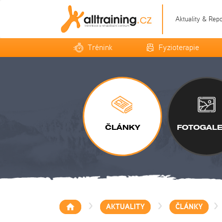
Aktuality & Rep
Trénink
Fyzioterapie
ČLÁNKY
FOTOGALE
>
>
>
AKTUALITY
ČLÁNKY