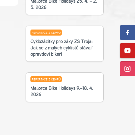
Mallorca Bike Holidays 25. 4. – 2.
5. 2026
REPORTÁŽE Z KEMPŮ
Cyklozážitky pro žáky ZŠ Troja:
Jak se z malých cyklistů stávají
opravdoví bikeři
REPORTÁŽE Z KEMPŮ
Mallorca Bike Holidays 9.–18. 4.
2026