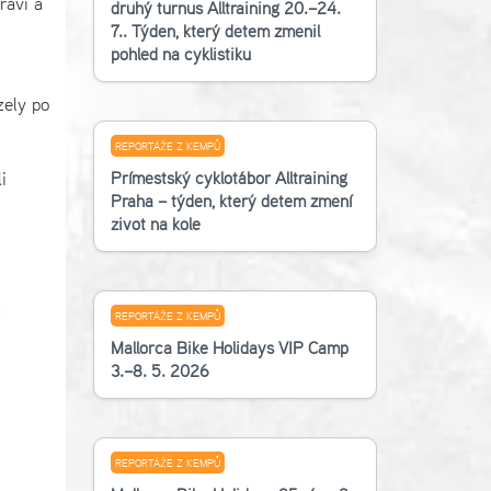
raví a
druhý turnus Alltraining 20.–24.
7.. Týden, který dětem změnil
pohled na cyklistiku
zely po
REPORTÁŽE Z KEMPŮ
Příměstský cyklotábor Alltraining
i
Praha – týden, který dětem změní
život na kole
REPORTÁŽE Z KEMPŮ
Mallorca Bike Holidays VIP Camp
3.–8. 5. 2026
REPORTÁŽE Z KEMPŮ