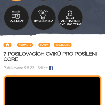
KALENDÁŘ
CYKLOŠKOLA
ALLTRAINING
CYCLING TEAM
>
>
>
AKTUALITY
ČLÁNKY
REGENERACE
7 POSILOVACÍCH CVIKŮ PRO POSÍLENI
CORE
Publikováno
9.8.23
| Sdílet: