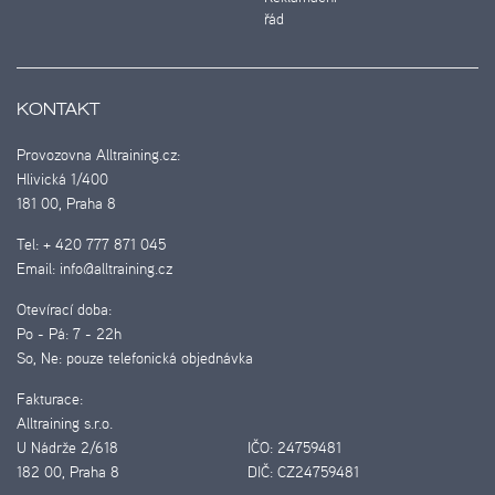
řád
KONTAKT
Provozovna Alltraining.cz:
Hlivická 1/400
181 00, Praha 8
Tel:
+ 420 777 871 045
Email:
info@alltraining.cz
Otevírací doba:
Po - Pá:
7 - 22h
So, Ne:
pouze telefonická objednávka
Fakturace:
Alltraining s.r.o.
U Nádrže 2/618
IČO:
24759481
182 00, Praha 8
DIČ:
CZ24759481