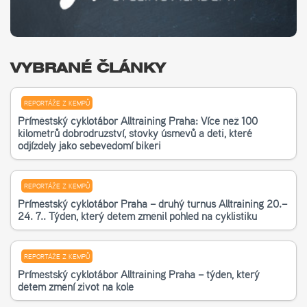
VYBRANÉ ČLÁNKY
REPORTÁŽE Z KEMPŮ
Příměstský cyklotábor Alltraining Praha: Více než 100
kilometrů dobrodružství, stovky úsměvů a děti, které
odjížděly jako sebevědomí bikeři
REPORTÁŽE Z KEMPŮ
Příměstský cyklotábor Praha – druhý turnus Alltraining 20.–
24. 7.. Týden, který dětem změnil pohled na cyklistiku
REPORTÁŽE Z KEMPŮ
Příměstský cyklotábor Alltraining Praha – týden, který
dětem změní život na kole