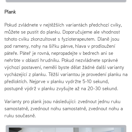
Plank
Pokud zvládnete v nejtěžších variantách předchozí cviky,
můžete se pustit do planku. Doporučujeme ale vhodnost
tohoto cviku zkonzultovat s fyzioterapeutem. Dlaně jsou
pod rameny, nohy na šířku pánve, hlava v prodloužení
páteře. Páteř je rovná, nepropadejte v bedrech ani se
nehrbte v oblasti hrudníku. Pokud nezvládnete správné
výchozí postavení, neměli byste dělat žádné další varianty
vycházející z planku. Těžší variantou je provedení planku na
předloktích. Nejprve v planku vydržte 5-10 sekund,
postupně výdrž v planku zvyšujte až na 20-30 sekund.
Varianty pro plank jsou následující: zvednout jednu ruku
samostatně, zvednout nohu samostatně, zvednout nohu a
ruku současně.