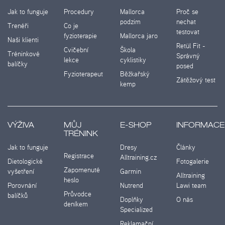
Jak to funguje
Procedury
Mallorca
Proč se
podzim
nechat
Trenéři
Co je
testovat
fyzioterapie
Mallorca jaro
Naši klienti
Retül Fit -
Cvičební
Škola
Tréninkové
Správný
lekce
cyklistiky
balíčky
posed
Fyzioterapeut
Běžkařský
Zátěžový test
kemp
VÝŽIVA
MŮJ
E-SHOP
INFORMACE
TRÉNINK
Jak to funguje
Dresy
Články
Registrace
Alltraining.cz
Dietologické
Fotogalerie
Zapomenuté
vyšetření
Garmin
Alltraining
heslo
Porovnání
Nutrend
Lawi team
Průvodce
balíčků
Doplňky
O nás
deníkem
Specialized
Reklamační