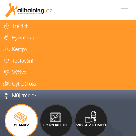
Zobrazi
naviga
Trénink
Fyzioterapie
Kempy
Testování
Výživa
Cykloškola
Můj trénink
ČLÁNKY
FOTOGALERIE
VIDEA Z KEMPŮ