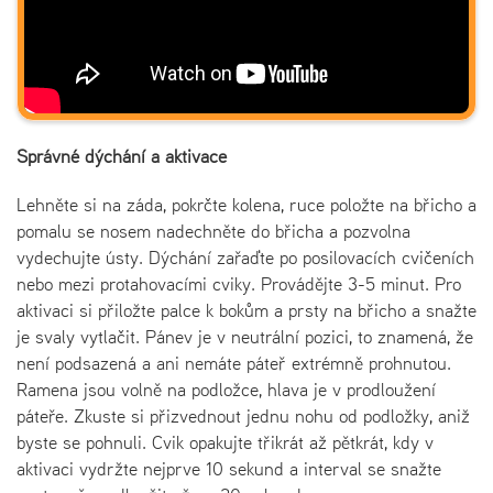
Správné dýchání a aktivace
Lehněte si na záda, pokrčte kolena, ruce položte na břicho a
pomalu se nosem nadechněte do břicha a pozvolna
vydechujte ústy. Dýchání zařaďte po posilovacích cvičeních
nebo mezi protahovacími cviky. Provádějte 3-5 minut. Pro
aktivaci si přiložte palce k bokům a prsty na břicho a snažte
je svaly vytlačit. Pánev je v neutrální pozici, to znamená, že
není podsazená a ani nemáte páteř extrémně prohnutou.
Ramena jsou volně na podložce, hlava je v prodloužení
páteře. Zkuste si přizvednout jednu nohu od podložky, aniž
byste se pohnuli. Cvik opakujte třikrát až pětkrát, kdy v
aktivaci vydržte nejprve 10 sekund a interval se snažte