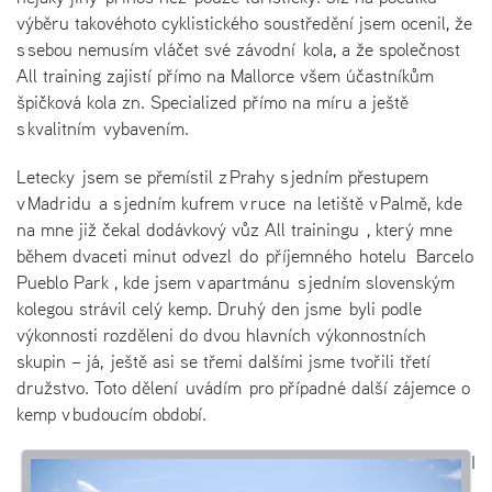
výběru takovéhoto cyklistického soustředění jsem ocenil, že
s sebou nemusím vláčet své závodní kola, a že společnost
All training zajistí přímo na Mallorce všem účastníkům
špičková kola zn. Specialized přímo na míru a ještě
s kvalitním vybavením.
Letecky jsem se přemístil z Prahy s jedním přestupem
v Madridu a s jedním kufrem v ruce na letiště v Palmě, kde
na mne již čekal dodávkový vůz All trainingu , který mne
během dvaceti minut odvezl do příjemného hotelu Barcelo
Pueblo Park , kde jsem v apartmánu s jedním slovenským
kolegou strávil celý kemp. Druhý den jsme byli podle
výkonnosti rozděleni do dvou hlavních výkonnostních
skupin – já, ještě asi se třemi dalšími jsme tvořili třetí
družstvo. Toto dělení uvádím pro případné další zájemce o
kemp v budoucím období.
I