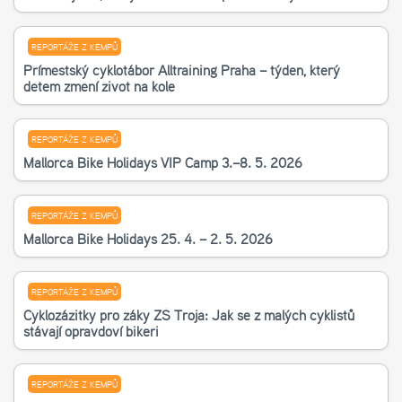
REPORTÁŽE Z KEMPŮ
Příměstský cyklotábor Alltraining Praha – týden, který
dětem změní život na kole
REPORTÁŽE Z KEMPŮ
Mallorca Bike Holidays VIP Camp 3.–8. 5. 2026
REPORTÁŽE Z KEMPŮ
Mallorca Bike Holidays 25. 4. – 2. 5. 2026
REPORTÁŽE Z KEMPŮ
Cyklozážitky pro žáky ZŠ Troja: Jak se z malých cyklistů
stávají opravdoví bikeři
REPORTÁŽE Z KEMPŮ