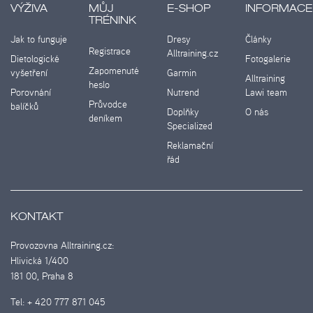
VÝŽIVA
MŮJ
E-SHOP
INFORMACE
TRÉNINK
Jak to funguje
Dresy
Články
Registrace
Alltraining.cz
Dietologické
Fotogalerie
Zapomenuté
vyšetření
Garmin
Alltraining
heslo
Porovnání
Nutrend
Lawi team
Průvodce
balíčků
Doplňky
O nás
deníkem
Specialized
Reklamační
řád
KONTAKT
Provozovna Alltraining.cz:
Hlivická 1/400
181 00, Praha 8
Tel:
+ 420 777 871 045