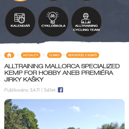
KALENDÁŘ
CYKLOŠKOLA
ALLTRAINING
CYCLING TEAM
>
>
>
AKTUALITY
ČLÁNKY
REPORTÁŽE Z KEMPŮ
ALLTRAINING MALLORCA SPECIALIZED
KEMP FOR HOBBY ANEB PREMIÉRA
JIRKY KAŠKY
Publikováno
3.4.11
| Sdílet: