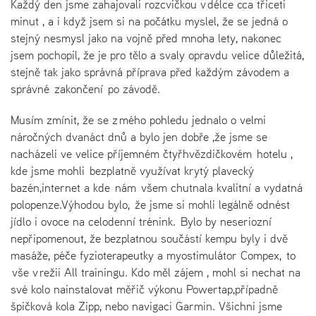
Každý den jsme zahajovali rozcvičkou v délce cca třiceti
minut , a i když jsem si na počátku myslel, že se jedná o
stejný nesmysl jako na vojně před mnoha lety, nakonec
jsem pochopil, že je pro tělo a svaly opravdu velice důležitá,
stejně tak jako správná příprava před každým závodem a
správné zakončení po závodě.
Musím zmínit, že se z mého pohledu jednalo o velmi
náročných dvanáct dnů a bylo jen dobře ,že jsme se
nacházeli ve velice příjemném čtyřhvězdičkovém hotelu ,
kde jsme mohli bezplatně využívat krytý plavecký
bazén,internet a kde nám všem chutnala kvalitní a vydatná
polopenze.Výhodou bylo, že jsme si mohli legálně odnést
jídlo i ovoce na celodenní trénink. Bylo by neseriozní
nepřipomenout, že bezplatnou součástí kempu byly i dvě
masáže, péče fyzioterapeutky a myostimulátor Compex, to
vše v režii All trainingu. Kdo měl zájem , mohl si nechat na
své kolo nainstalovat měřič výkonu Powertap,případně
špičková kola Zipp, nebo navigaci Garmin. Všichni jsme