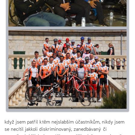
když jsem patřil k těm nejslabším účastníkům, nikdy jsem
se necítil jakkoli diskriminovaný, zanedbávaný či