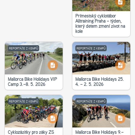
Příměstský cyklotábor
Alltraining Praha – týden,
který dětem změní život na
kole
REPORTÁŽE Z KEMPŮ
REPORTÁŽE Z KEMPŮ
Mallorca Bike Holidays VIP
Mallorca Bike Holidays 25.
Camp 3.–8. 5. 2026
4. – 2. 5. 2026
REPORTÁŽE Z KEMPŮ
REPORTÁŽE Z KEMPŮ
Cyklozážitky pro žáky ZŠ
Mallorca Bike Holidays 9.–