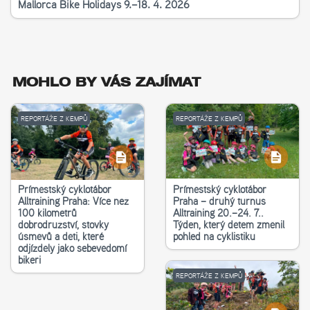
Mallorca Bike Holidays 9.–18. 4. 2026
MOHLO BY VÁS ZAJÍMAT
REPORTÁŽE Z KEMPŮ
REPORTÁŽE Z KEMPŮ
Příměstský cyklotábor
Příměstský cyklotábor
Alltraining Praha: Více než
Praha – druhý turnus
100 kilometrů
Alltraining 20.–24. 7..
dobrodružství, stovky
Týden, který dětem změnil
úsměvů a děti, které
pohled na cyklistiku
odjížděly jako sebevědomí
bikeři
REPORTÁŽE Z KEMPŮ