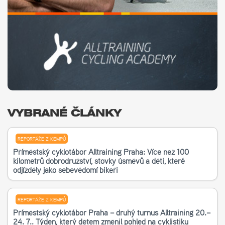
VYBRANÉ ČLÁNKY
REPORTÁŽE Z KEMPŮ
Příměstský cyklotábor Alltraining Praha: Více než 100
kilometrů dobrodružství, stovky úsměvů a děti, které
odjížděly jako sebevědomí bikeři
REPORTÁŽE Z KEMPŮ
Příměstský cyklotábor Praha – druhý turnus Alltraining 20.–
24. 7.. Týden, který dětem změnil pohled na cyklistiku