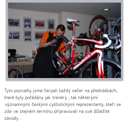
Tyto poznatky jsme čerpali každý večer na přednáškách,
které byly pořádány jak trenéry , tak některými
významnými českými cyklistickými reprezentanty, kteří se
zde ve stejném termínu připravovali na své důležité
závody .