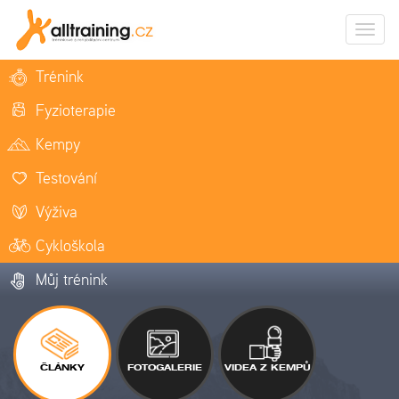
Zobrazi
naviga
Trénink
Fyzioterapie
Kempy
Testování
Výživa
Cykloškola
Můj trénink
ČLÁNKY
FOTOGALERIE
VIDEA Z KEMPŮ