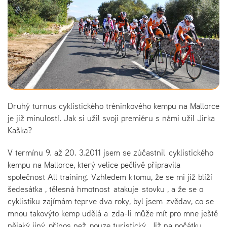
Druhý turnus cyklistického tréninkového kempu na Mallorce
je již minulostí. Jak si užil svoji premiéru s námi užil Jirka
Kaška?
V termínu 9. až 20. 3.2011 jsem se zúčastnil cyklistického
kempu na Mallorce, který velice pečlivě připravila
společnost All training. Vzhledem k tomu, že se mi již blíží
šedesátka , tělesná hmotnost atakuje stovku , a že se o
cyklistiku zajímám teprve dva roky, byl jsem zvědav, co se
mnou takovýto kemp udělá a zda-li může mít pro mne ještě
nějaký jiný přínos než pouze turistický. Již na počátku