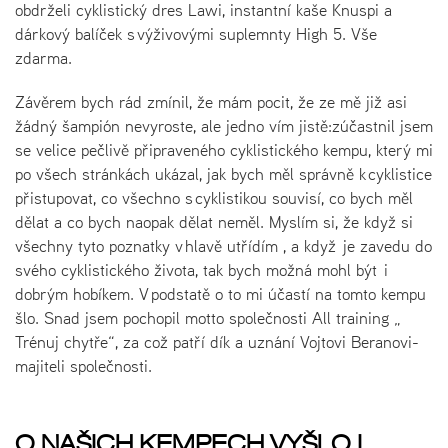
obdrželi cyklistický dres Lawi, instantní kaše Knuspi a
dárkový balíček s výživovými suplemnty High 5. Vše
zdarma.
Závěrem bych rád zmínil, že mám pocit, že ze mě již asi
žádný šampión nevyroste, ale jedno vím jistě:zúčastnil jsem
se velice pečlivě připraveného cyklistického kempu, který mi
po všech stránkách ukázal, jak bych měl správně k cyklistice
přistupovat, co všechno s cyklistikou souvisí, co bych měl
dělat a co bych naopak dělat neměl. Myslím si, že když si
všechny tyto poznatky v hlavě utřídím , a když je zavedu do
svého cyklistického života, tak bych možná mohl být i
dobrým hobíkem. V podstatě o to mi účastí na tomto kempu
šlo. Snad jsem pochopil motto společnosti All training „
Trénuj chytře“, za což patří dík a uznání Vojtovi Beranovi-
majiteli společnosti.
O NAŠICH KEMPECH VYŠLO I