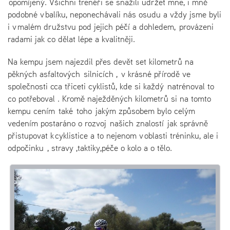
opomíjený. Všichni trenéři se snažili udržet mne, i mně
podobné v balíku, neponechávali nás osudu a vždy jsme byli
i v malém družstvu pod jejich péčí a dohledem, provázeni
radami jak co dělat lépe a kvalitněji.
Na kempu jsem najezdil přes devět set kilometrů na
pěkných asfaltových silnicích , v krásné přírodě ve
společnosti cca třiceti cyklistů, kde si každý natrénoval to
co potřeboval . Kromě naježděných kilometrů si na tomto
kempu cením také toho jakým způsobem bylo celým
vedením postaráno o rozvoj našich znalostí jak správně
přistupovat k cyklistice a to nejenom v oblasti tréninku, ale i
odpočinku , stravy ,taktiky,péče o kolo a o tělo.