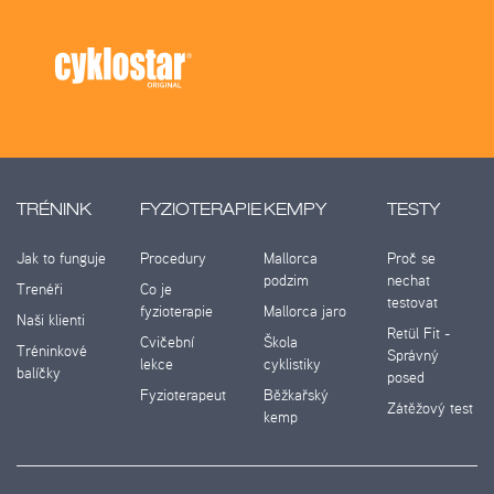
TRÉNINK
FYZIOTERAPIE
KEMPY
TESTY
Jak to funguje
Procedury
Mallorca
Proč se
podzim
nechat
Trenéři
Co je
testovat
fyzioterapie
Mallorca jaro
Naši klienti
Retül Fit -
Cvičební
Škola
Tréninkové
Správný
lekce
cyklistiky
balíčky
posed
Fyzioterapeut
Běžkařský
Zátěžový test
kemp