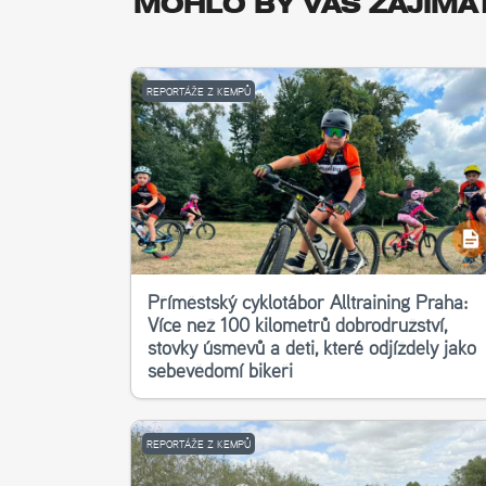
MOHLO BY VÁS ZAJÍMA
REPORTÁŽE Z KEMPŮ
Příměstský cyklotábor Alltraining Praha:
Více než 100 kilometrů dobrodružství,
stovky úsměvů a děti, které odjížděly jako
sebevědomí bikeři
REPORTÁŽE Z KEMPŮ