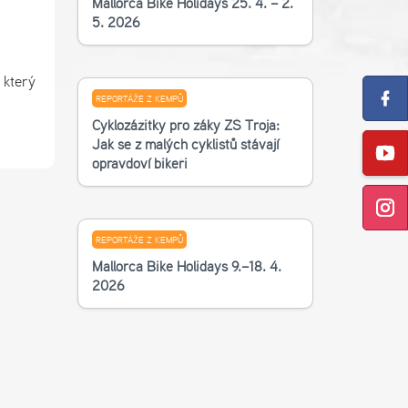
Mallorca Bike Holidays 25. 4. – 2.
5. 2026
 který
REPORTÁŽE Z KEMPŮ
Cyklozážitky pro žáky ZŠ Troja:
Jak se z malých cyklistů stávají
opravdoví bikeři
REPORTÁŽE Z KEMPŮ
Mallorca Bike Holidays 9.–18. 4.
2026