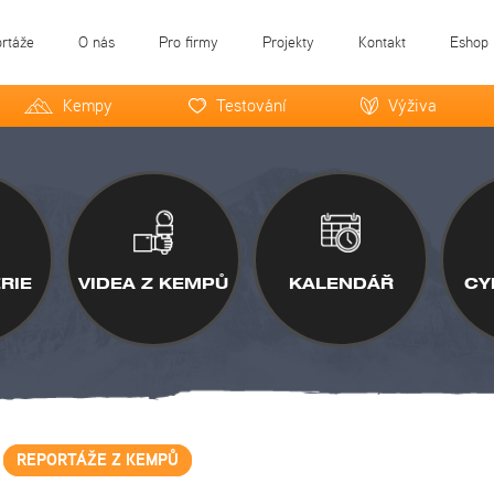
ortáže
O nás
Pro firmy
Projekty
Kontakt
Eshop
Kempy
Testování
Výživa
RIE
VIDEA Z KEMPŮ
KALENDÁŘ
CY
REPORTÁŽE Z KEMPŮ