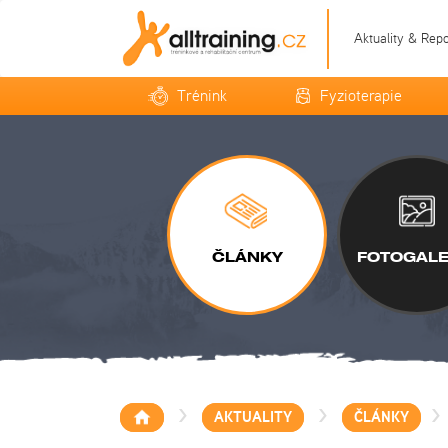
Aktuality & Rep
Trénink
Fyzioterapie
ČLÁNKY
FOTOGALE
>
>
>
AKTUALITY
ČLÁNKY