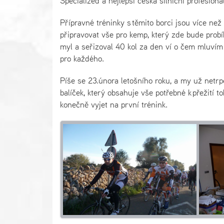
Specialized a nejlepší česká silniční profesion
Přípravné tréninky s těmito borci jsou více ne
připravovat vše pro kemp, který zde bude probí
myl a seřizoval 40 kol za den ví o čem mluvím 
pro každého.
Píše se 23.února letošního roku, a my už netr
balíček, který obsahuje vše potřebné k přežití
konečně vyjet na první trénink.