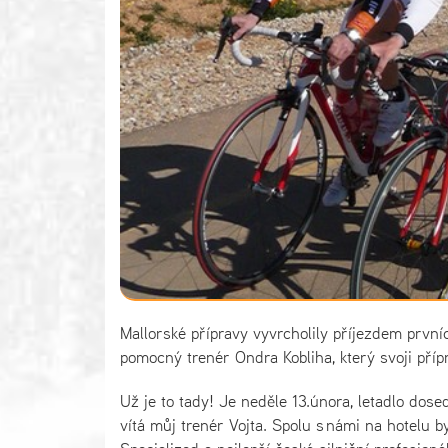
Mallorské přípravy vyvrcholily příjezdem první
pomocný trenér Ondra Kobliha, který svoji příp
Už je to tady! Je neděle 13.února, letadlo dose
vítá můj trenér Vojta. Spolu s námi na hotelu by