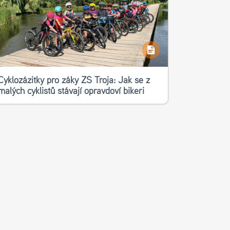
Cyklozážitky pro žáky ZŠ Troja: Jak se z
malých cyklistů stávají opravdoví bikeři