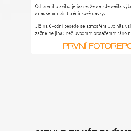
Od prvního švihu je jasné, že se zde sešla výb
s nadšením plnit tréninkové dávky.
Již na úvodní besedě se atmosféra uvolnila všic
začne ne jinak než úvodním protažením ráno na
PRVNÍ FOTOREPO