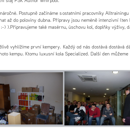
ální stáj PSK Author Whirpool.
ž náročné. Postupně začínáme s ostatními pracovníky Alltrainingu
hat až do poloviny dubna. Přípravy jsou neméně intenzivní (ten
:-) ).Připravujeme také masérnu, úschovu kol, doplňky výživy, d
pělivě vyhlížíme první kempery. Každý od nás dostává dostává d
 tohoto kempu. Ktomu luxusní kola Specialized. Další den můžeme