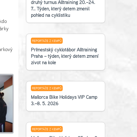
druhý turnus Alltraining 20.–24.
7.. Týden, který dětem změnil
pohled na cyklistiku
 kdo
árky
REPORTÁŽE Z KEMPŮ
árkový
Příměstský cyklotábor Alltraining
Praha – týden, který dětem změní
život na kole
REPORTÁŽE Z KEMPŮ
Mallorca Bike Holidays VIP Camp
3.–8. 5. 2026
REPORTÁŽE Z KEMPŮ