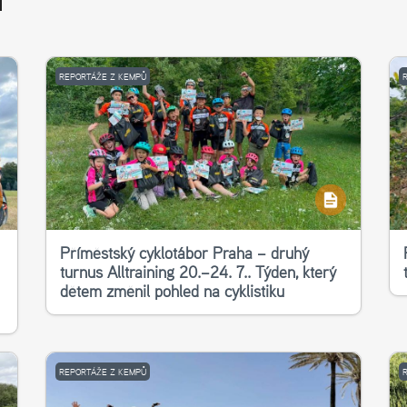
T
REPORTÁŽE Z KEMPŮ
Příměstský cyklotábor Praha – druhý
turnus Alltraining 20.–24. 7.. Týden, který
dětem změnil pohled na cyklistiku
REPORTÁŽE Z KEMPŮ