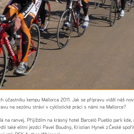
ch účastníku kempu Mallorca 2011. Jak se přípravu viděl náš nov
ravu na sezónu stráví v cyklistické práci s námi na Mallorce?
dá na ranvej. Přijíždím na krásný hotel Barceló Pueblo park kde,
dlí také elitní jezdci Pavel Boudný, Kristian Hynek z České spoři