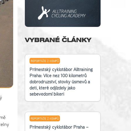
VYBRANÉ ČLÁNKY
REPORTÁŽE Z KEMPŮ
Příměstský cyklotábor Alltraining
Praha: Více než 100 kilometrů
dobrodružství, stovky úsměvů a
děti, které odjížděly jako
sebevědomí bikeři
ý
 mě
REPORTÁŽE Z KEMPŮ
telny
Příměstský cyklotábor Praha –