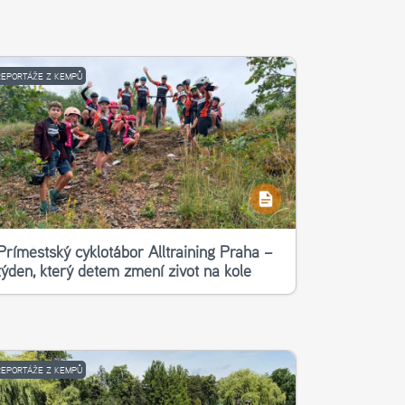
REPORTÁŽE Z KEMPŮ
Příměstský cyklotábor Alltraining Praha –
týden, který dětem změní život na kole
REPORTÁŽE Z KEMPŮ