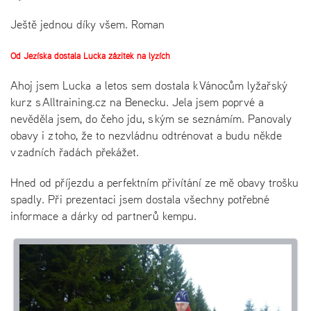
Ještě jednou díky všem. Roman
Od Ježíška dostala Lucka zážitek na lyžích
Ahoj jsem Lucka a letos sem dostala k Vánocům lyžařský
kurz s Alltraining.cz na Benecku. Jela jsem poprvé a
nevěděla jsem, do čeho jdu, s kým se seznámím. Panovaly
obavy i z toho, že to nezvládnu odtrénovat a budu někde
v zadních řadách překážet.
Hned od příjezdu a perfektním přivítání ze mě obavy trošku
spadly. Při prezentaci jsem dostala všechny potřebné
informace a dárky od partnerů kempu.