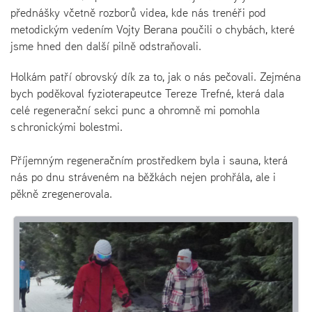
přednášky včetně rozborů videa, kde nás trenéři pod
metodickým vedením Vojty Berana poučili o chybách, které
jsme hned den další pilně odstraňovali.
Holkám patří obrovský dík za to, jak o nás pečovali. Zejména
bych poděkoval fyzioterapeutce Tereze Trefné, která dala
celé regenerační sekci punc a ohromně mi pomohla
s chronickými bolestmi.
Příjemným regeneračním prostředkem byla i sauna, která
nás po dnu stráveném na běžkách nejen prohřála, ale i
pěkně zregenerovala.