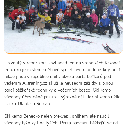
Uplynulý víkend: sníh zbyl snad jen na vrcholkách Krkonoš.
Benecko je místem sněhově spolehlivým i v době, kdy není
nikde jinde v republice sníh. Skvělá parta běžkařů pod
vedením Alltraning.cz si užila nevšední zážitky s plnou
porcí běžkařské techniky a večerních besed. Ski kemp
všechny účastněné posunul výrazně dál. Jak si kemp užila
Lucka, Blanka a Roman?
Ski kemp Benecko nejen překvapil sněhem, ale naučil
všechny lyžníky i na lyžích. Parta padesáti běžkařů se od