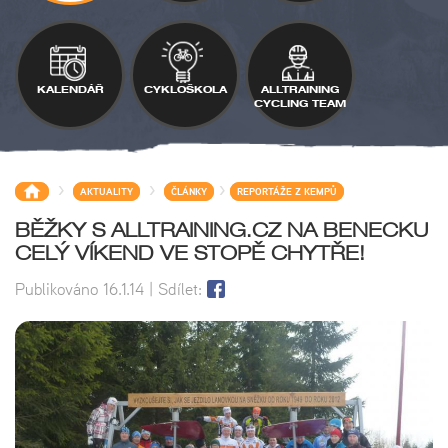
KALENDÁŘ
CYKLOŠKOLA
ALLTRAINING
CYCLING TEAM
>
>
>
AKTUALITY
ČLÁNKY
REPORTÁŽE Z KEMPŮ
BĚŽKY S ALLTRAINING.CZ NA BENECKU
CELÝ VÍKEND VE STOPĚ CHYTŘE!
Publikováno
16.1.14
| Sdílet: