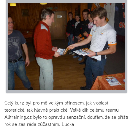
Celý kurz byl pro mě velkým přínosem, jak v oblasti
teoretické, tak hlavně praktické. Velké dík celému teamu
Alltraining.cz bylo to opravdu senzační, doufám, že se příští
rok se zas ráda zúčastním. Lucka