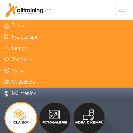
Zobrazi
naviga
Trénink
Fyzioterapie
Kempy
Testování
Výživa
Cykloškola
Můj trénink
ČLÁNKY
FOTOGALERIE
VIDEA Z KEMPŮ