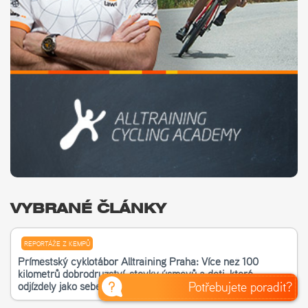
VYBRANÉ ČLÁNKY
REPORTÁŽE Z KEMPŮ
Příměstský cyklotábor Alltraining Praha: Více než 100
kilometrů dobrodružství, stovky úsměvů a děti, které
Potřebujete poradit?
odjížděly jako sebevědomí bikeři