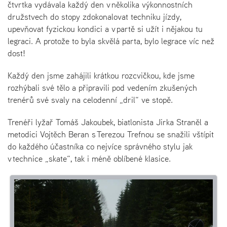
čtvrtka vydávala každý den v několika výkonnostních
družstvech do stopy zdokonalovat techniku jízdy,
upevňovat fyzickou kondici a v partě si užít i nějakou tu
legraci. A protože to byla skvělá parta, bylo legrace víc než
dost!
Každý den jsme zahájili krátkou rozcvičkou, kde jsme
rozhýbali své tělo a připravili pod vedením zkušených
trenérů své svaly na celodenní „dril“ ve stopě.
Trenéři lyžař Tomáš Jakoubek, biatlonista Jirka Straněl a
metodici Vojtěch Beran s Terezou Trefnou se snažili vštípit
do každého účastníka co nejvíce správného stylu jak
v technice „skate“, tak i méně oblíbené klasice.