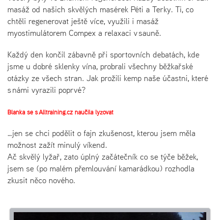
masáž od našich skvělých masérek Péti a Terky. Ti, co
chtěli regenerovat ještě více, využili i masáž
myostimulátorem Compex a relaxaci v sauně.
Každý den končil zábavně při sportovních debatách, kde
jsme u dobré sklenky vína, probrali všechny běžkařské
otázky ze všech stran. Jak prožili kemp naše účastni, které
s námi vyrazili poprvé?
Blanka se s Alltraining.cz naučila lyžovat
…jen se chci podělit o fajn zkušenost, kterou jsem měla
možnost zažít minulý víkend.
Ač skvělý lyžař, zato úplný začátečník co se týče běžek,
jsem se (po malém přemlouvání kamarádkou) rozhodla
zkusit něco nového.