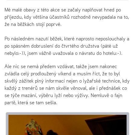
Mé malé obavy z této akce se začaly naplňovat hned po
příjezdu, kdy většina účastníků rozhodně nevypadala na to,
že na běžkách stojí poprvé.
Po následném nazutí běžek, které naprosto neposlouchaly a
po spásném dobruslení do čtvrtého družstva (páté už
nebylo:-)), jsem vážně uvažovala o návratu do hotelu:-).
Ale nic se nemá předem vzdávat, takže jsem nakonec
zvládla celý prodloužený víkend a musím říct, že to byl
skvělý zážitek plný informací nejen o lyžařské technice, kdy
každý z trenérů se nám skvěle věnoval, ale i přednášek co
se týče mazání, výběru lyží nebo výživy. Nemluvě o fajn
partě, která se tam sešla.