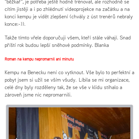
"běžkař", je potřeba ještě hodně trénovat, ale rozhodně se
cítím jistěji a i po zhlédnutí videoprojekce na začátku a na
konci kempu je vidět zlepšení (chvály z úst trenérů nebraly
konce:-)).
Takže tímto vřele doporučuji všem, kteří stále váhají. Snad
příští rok budou lepší sněhové podmínky. Blanka
Roman na kempu nepromarnil ani minutu
Kempu na Benecku není co vytknout. Vše bylo to perfektní a
pobyt jsem si užil se vším všudy. Líbila se mi organizace,
celé dny byly rozděleny tak, že se vše v klidu stíhalo a
zároveň jsme nic nepromarnili.