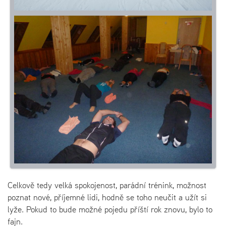
Celkově tedy velká spokojenost, parádní trénink, možnost
poznat nové, příjemné lidi, hodně se toho neučit a užít si
lyže. Pokud to bude možné pojedu příští rok znovu, bylo to
fajn.