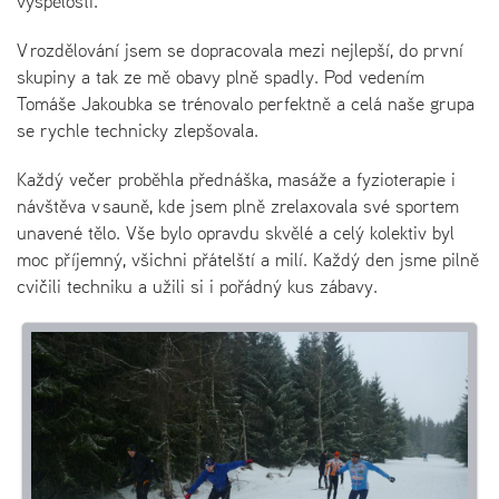
vyspělosti.
V rozdělování jsem se dopracovala mezi nejlepší, do první
skupiny a tak ze mě obavy plně spadly. Pod vedením
Tomáše Jakoubka se trénovalo perfektně a celá naše grupa
se rychle technicky zlepšovala.
Každý večer proběhla přednáška, masáže a fyzioterapie i
návštěva v sauně, kde jsem plně zrelaxovala své sportem
unavené tělo. Vše bylo opravdu skvělé a celý kolektiv byl
moc příjemný, všichni přátelští a milí. Každý den jsme pilně
cvičili techniku a užili si i pořádný kus zábavy.