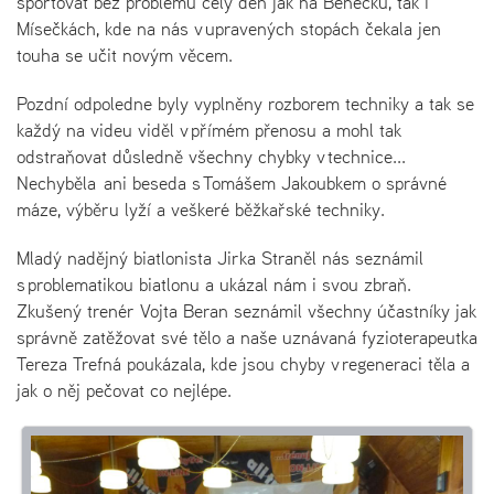
sportovat bez problému celý den jak na Benecku, tak i
Mísečkách, kde na nás v upravených stopách čekala jen
touha se učit novým věcem.
Pozdní odpoledne byly vyplněny rozborem techniky a tak se
každý na videu viděl v přímém přenosu a mohl tak
odstraňovat důsledně všechny chybky v technice...
Nechyběla ani beseda s Tomášem Jakoubkem o správné
máze, výběru lyží a veškeré běžkařské techniky.
Mladý nadějný biatlonista Jirka Straněl nás seznámil
s problematikou biatlonu a ukázal nám i svou zbraň.
Zkušený trenér Vojta Beran seznámil všechny účastníky jak
správně zatěžovat své tělo a naše uznávaná fyzioterapeutka
Tereza Trefná poukázala, kde jsou chyby v regeneraci těla a
jak o něj pečovat co nejlépe.