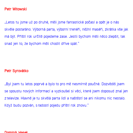
Petr Witowski
„Letos tu jsme už po druhé, měli jsme fantastické počasí a opět je o nás
skvěle postaráno. Výborná parta, výborní trenéři, něžní maséři, zkrátka vše jak
má být. Příští rok určitě pojedeme zase. Jestli bychom měli něco zlepšit, tak
snad jen to, že bychom měli chodit dříve spát.“
Petr Syrovátko
„Byl jsem tu letos poprvé a bylo to pro mě nesmírně poučné. Dozvěděl jsem
se spoustu nových informací a vyzkoušel si věci, které jsem doposud znal jen
z televize. Hlavně je tu skvělá parta lidí a naštěstí se ani nikomu nic nestalo.
Když budu pozván, s radostí pojedu příští rok znovu.“
Dominik Hašek