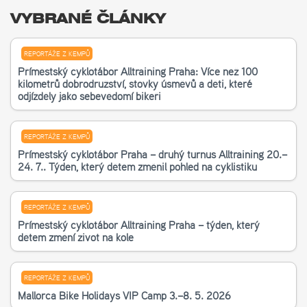
VYBRANÉ ČLÁNKY
REPORTÁŽE Z KEMPŮ
Příměstský cyklotábor Alltraining Praha: Více než 100
kilometrů dobrodružství, stovky úsměvů a děti, které
odjížděly jako sebevědomí bikeři
REPORTÁŽE Z KEMPŮ
Příměstský cyklotábor Praha – druhý turnus Alltraining 20.–
24. 7.. Týden, který dětem změnil pohled na cyklistiku
REPORTÁŽE Z KEMPŮ
Příměstský cyklotábor Alltraining Praha – týden, který
dětem změní život na kole
REPORTÁŽE Z KEMPŮ
Mallorca Bike Holidays VIP Camp 3.–8. 5. 2026