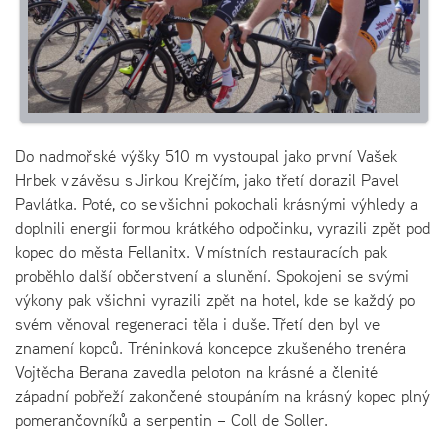
Do nadmořské výšky 510 m vystoupal jako první Vašek
Hrbek v závěsu s Jirkou Krejčím, jako třetí dorazil Pavel
Pavlátka. Poté, co se všichni pokochali krásnými výhledy a
doplnili energii formou krátkého odpočinku, vyrazili zpět pod
kopec do města Fellanitx. V místních restauracích pak
proběhlo další občerstvení a slunění. Spokojeni se svými
výkony pak všichni vyrazili zpět na hotel, kde se každý po
svém věnoval regeneraci těla i duše. Třetí den byl ve
znamení kopců. Tréninková koncepce zkušeného trenéra
Vojtěcha Berana zavedla peloton na krásné a členité
západní pobřeží zakončené stoupáním na krásný kopec plný
pomerančovníků a serpentin – Coll de Soller.