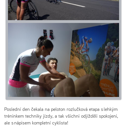
Poslední den čekala na peloton rozlučková etapa s lehkým
tréninkem techniky jízdy, a tak všichni odjížděli spokojeni,
ale s nápisem kompletní cyklista!