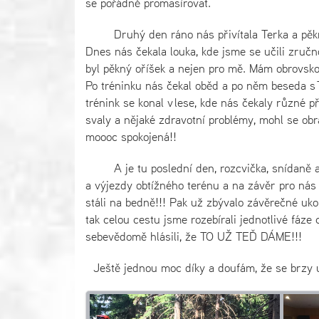
se pořádně promasírovat.
Druhý den ráno nás přivítala Terka a pěkně 
Dnes nás čekala louka, kde jsme se učili zručn
byl pěkný oříšek a nejen pro mě. Mám obrovskou 
Po tréninku nás čekal oběd a po něm beseda s T
trénink se konal v lese, kde nás čekaly různé 
svaly a nějaké zdravotní problémy, mohl se obr
moooc spokojená!!
A je tu poslední den, rozcvička, snídaně a n
a výjezdy obtížného terénu a na závěr pro nás 
stáli na bedně!!! Pak už zbývalo závěrečné uk
tak celou cestu jsme rozebírali jednotlivé fáze
sebevědomě hlásili, že TO UŽ TEĎ DÁME!!!
Ještě jednou moc díky a doufám, že se brzy 