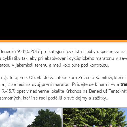
Benecku 9.-11.6.2017 pro kategorii cyklistu Hobby uspesne za na
 cyklistiky tak, aby pri absolvovani cyklistickeho maratonu v za
u stopu v jakemkoli terenu a meli kolo plne pod kontrolou.
u gratulujeme. Obzvlaste zacatecnikum Zuzce a Kamilovi, kteri z
a jiz se tesi na svuj prvni maraton. Pridejte se k nam i vy a
tre
 9.-15.7. opet v nadherne lokalite Krkonos na Benecku! Tentokrát
otných, kteří se rádi podělili o své dojmy a zažitky..