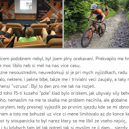
em podobnem nebyl, byl jsem plny ocekavani. Prekvapilo me h
 moc libilo neb si mel na nas vice casu.
bezne nesoustredim, neuvedomuji si je pri mych vyjizdkach, radu 
, nektere, i pekne blbe, takze me i trivialni veci zaujaly, a taky
ensi "vzruso". Byl to den pro me tak na rozjeti.
zd toho 15-ti kuseho "pole" klad bylo oriskem, jak ubyvaly sily be
 poho, nemaslim na me ta skalka me problem necinila, ale globalne 
rytem, tedy presneji vyjezdik po prvnim sjezdu kde se mi obnov
nem a toto me bohuzel uz vice ci mene limitovalo az do konce 
st ty stoupanicka to byl narez ktery se me libil ze vseho nejvic,
 tu kdybych tam jel tak potreti tak si myslim ze ji dam... sjezdy