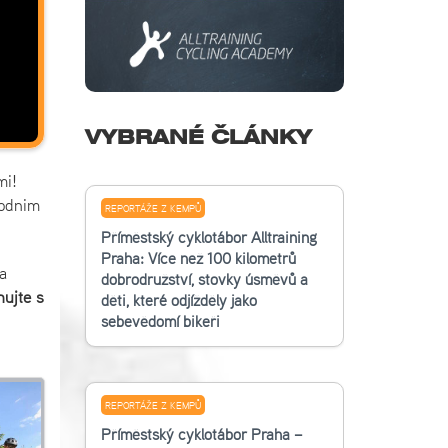
VYBRANÉ ČLÁNKY
mi!
vodnim
REPORTÁŽE Z KEMPŮ
Příměstský cyklotábor Alltraining
Praha: Více než 100 kilometrů
a
dobrodružství, stovky úsměvů a
nujte s
děti, které odjížděly jako
sebevědomí bikeři
REPORTÁŽE Z KEMPŮ
Příměstský cyklotábor Praha –