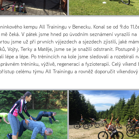
réninkového kempu All Trainingu v Benecku. Konal se od 9.do 11.č
o mě čeká. V pátek jsme hned po úvodním seznámení vyrazili na
artou jsme už při prvních výjezdech a sjezdech zjistili, jaké má
 Vojty, Terky a Matěje, jsme se je snažili odstranit. Postupně 
ali lépe a lépe. Po trénincích na kole jsme sledovali a rozebírali 
rávném tréninku, výživě, regeneraci a fyzioterapii. Celý víkend 
 přístup celému týmu All Trainingu a rovněž doporučit víkendov