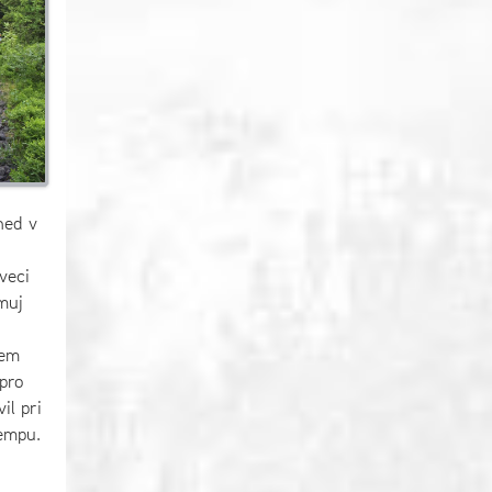
ned v
veci
 muj
hem
pro
il pri
kempu.