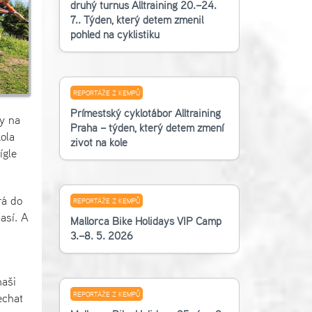
druhý turnus Alltraining 20.–24.
7.. Týden, který dětem změnil
pohled na cyklistiku
REPORTÁŽE Z KEMPŮ
Příměstský cyklotábor Alltraining
y na
Praha – týden, který dětem změní
ola
život na kole
ígle
rá do
REPORTÁŽE Z KEMPŮ
así. A
Mallorca Bike Holidays VIP Camp
3.–8. 5. 2026
naši
REPORTÁŽE Z KEMPŮ
echat