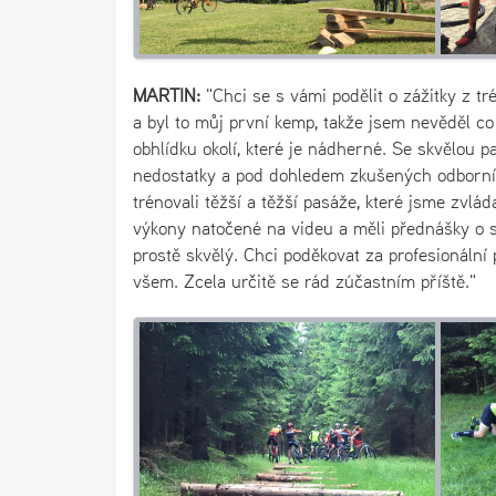
MARTIN:
"Chci se s vámi podělit o zážitky z t
a byl to můj první kemp, takže jsem nevěděl c
obhlídku okolí, které je nádherné. Se skvělou p
nedostatky a pod dohledem zkušených odborníků,
trénovali těžší a těžší pasáže, které jsme zvlád
výkony natočené na videu a měli přednášky o sp
prostě skvělý. Chci poděkovat za profesionální
všem. Zcela určitě se rád zúčastním příště."