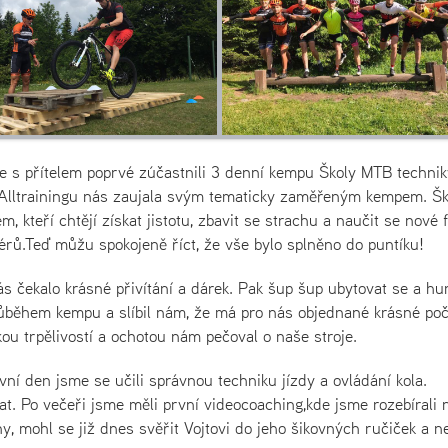
se s přítelem poprvé zúčastnili 3 denní kempu Školy MTB technik
 Alltrainingu nás zaujala svým tematicky zaměřeným kempem. Šk
 kteří chtějí získat jistotu, zbavit se strachu a naučit se nové f
érů.Teď můžu spokojeně říct, že vše bylo splněno do puntíku!
čekalo krásné přivítání a dárek. Pak šup šup ubytovat se a hu
růběhem kempu a slíbil nám, že má pro nás objednané krásné poč
lkou trpělivostí a ochotou nám pečoval o naše stroje.
vní den jsme se učili správnou techniku jízdy a ovládání kola.
t. Po večeři jsme měli první videocoaching,kde jsme rozebírali 
y, mohl se již dnes svěřit Vojtovi do jeho šikovných ručiček a n