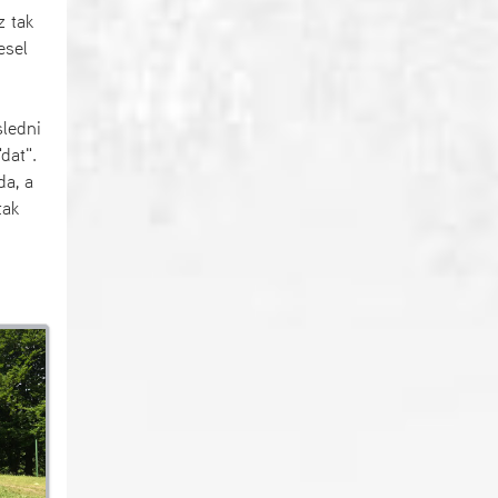
z tak
esel
sledni
dat".
da, a
tak