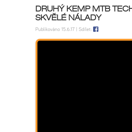
DRUHÝ KEMP MTB TECH
SKVĚLÉ NÁLADY
Publikováno
15.6.17
| Sdílet: