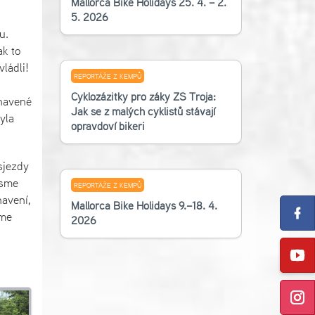
Mallorca Bike Holidays 25. 4. – 2.
5. 2026
u.
ak to
ládli!
REPORTÁŽE Z KEMPŮ
Cyklozážitky pro žáky ZŠ Troja:
unavené
Jak se z malých cyklistů stávají
yla
opravdoví bikeři
sjezdy
jsme
REPORTÁŽE Z KEMPŮ
avení,
Mallorca Bike Holidays 9.–18. 4.
sme
2026