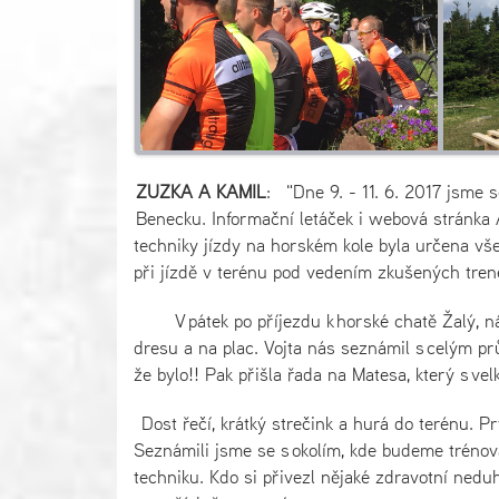
ZUZKA A KAMIL
: "Dne 9. - 11. 6. 2017 jsme 
Benecku. Informační letáček i webová stránka
techniky jízdy na horském kole byla určena všem,
při jízdě v terénu pod vedením zkušených tren
V pátek po příjezdu k horské chatě Žalý, nás 
dresu a na plac. Vojta nás seznámil s celým p
že bylo!! Pak přišla řada na Matesa, který s ve
Dost řečí, krátký strečink a hurá do terénu. Pr
Seznámili jsme se s okolím, kde budeme trénova
techniku. Kdo si přivezl nějaké zdravotní neduh