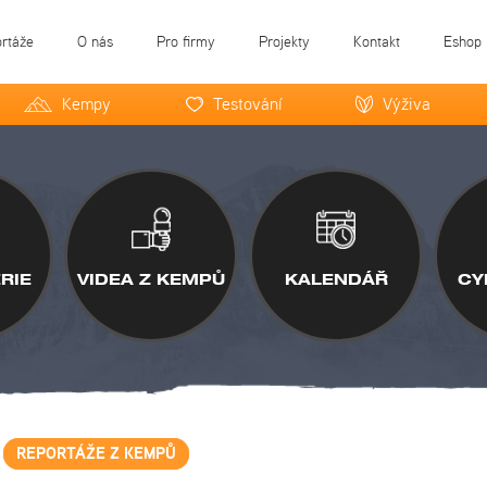
ortáže
O nás
Pro firmy
Projekty
Kontakt
Eshop
Kempy
Testování
Výživa
RIE
VIDEA Z KEMPŮ
KALENDÁŘ
CY
REPORTÁŽE Z KEMPŮ