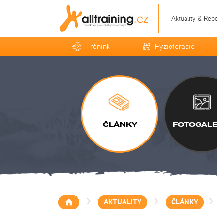
Aktuality & Rep
Trénink
Fyzioterapie
ČLÁNKY
FOTOGALE
>
>
>
AKTUALITY
ČLÁNKY