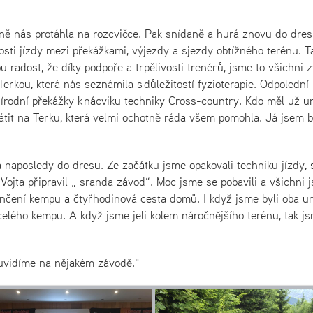
nás protáhla na rozcvičce. Pak snídaně a hurá znovu do dres
osti jízdy mezi překážkami, výjezdy a sjezdy obtížného terénu. T
radost, že díky podpoře a trpělivosti trenérů, jsme to všichni zv
erkou, která nás seznámila s důležitostí fyzioterapie. Odpolední
přírodní překážky k nácviku techniky Cross-country. Kdo měl už 
átit na Terku, která velmi ochotně ráda všem pomohla. Já jsem b
aposledy do dresu. Ze začátku jsme opakovali techniku jízdy, 
Vojta připravil „ sranda závod“. Moc jsme se pobavili a všichni 
ončení kempu a čtyřhodinová cesta domů. I když jsme byli oba un
 celého kempu. A když jsme jeli kolem náročnějšího terénu, tak j
uvidíme na nějakém závodě."