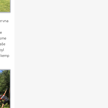
ervna
me
jsme
naše
byl
ý kemp