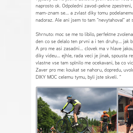
naprosto ok. Odpoledni zavod-pekne zpestreni, 
mam-znam se... a zvlast diky tomu podelanemu
nadoraz. Ale ani jsem to tam "nevytahoval" at s
Shrnuto: moc se me to libilo, perfektne zvolena 
den co se delalo ten prvni a i ten druhy... jak
A pro me asi zasadni... clovek ma v hlave jakous
diky videu... ejhle, rada veci je jinak, spousta
vlastne vse tam splnilo me ocekavani, ba co vic
Zaver pro me: koukat se nahoru, dopredu, uvoln
DIKY MOC celemu tymu, byli jste skveli. "