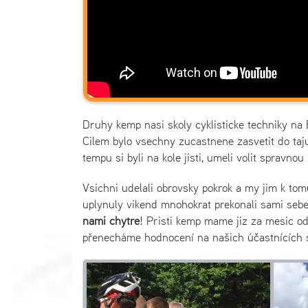
Druhy kemp nasi skoly cyklisticke techniky na 
Cilem bylo vsechny zucastnene zasvetit do taju
tempu si byli na kole jisti, umeli volit spravno
Vsichni udelali obrovsky pokrok a my jim k tom
uplynuly vikend mnohokrat prekonali sami sebe 
nami chytre
! Pristi kemp mame jiz za mesic od
přenecháme hodnocení na našich účastnících sam