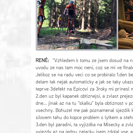
RENÉ:
"Vzhledem k tomu ze jsem dosud na nic
uvodu ze nas tam moc neni, coz se mi ve finale
Jelikoz se na radu veci co se probiralo 1.den 
delam tak nejak automaticky a jak se taky ukazalo
teprve 3defekt na Epicovi za 3roky mi prinesl m
2.den uz byl kapanek obtiznejsi, a zvlast preje
dne... jinak az na tu "skalku" byla obtiznost v
vsechny. Bohuzel me pak poznamenal sjezdik ko
silovem tahu do kopce problem s lytkem a steh
3.den byl paradni, ta vyjizdka na Misecky a zvla
vyjezdy az na jednu zatacku jsem zdolal vse, a i