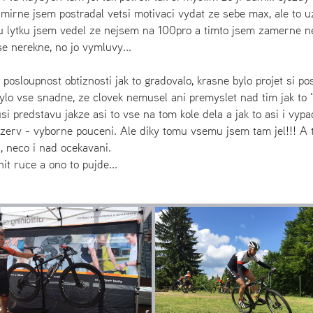
mirne jsem postradal vetsi motivaci vydat ze sebe max, ale to u
 lytku jsem vedel ze nejsem na 100pro a timto jsem zamerne n
e nerekne, no jo vymluvy...
posloupnost obtiznosti jak to gradovalo, krasne bylo projet si po
 bylo vse snadne, ze clovek nemusel ani premyslet nad tim jak to "
i predstavu jakze asi to vse na tom kole dela a jak to asi i vypa
 rezerv - vyborne pouceni. Ale diky tomu vsemu jsem tam jel!!! A 
, neco i nad ocekavani.
it ruce a ono to pujde...