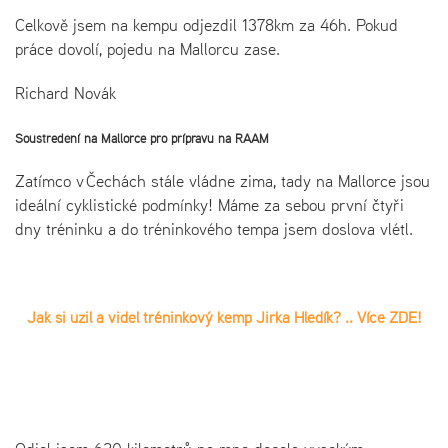
Celkově jsem na kempu odjezdil 1378km za 46h. Pokud
práce dovolí, pojedu na Mallorcu zase.
Richard Novák
Soustředění na Mallorce pro přípravu na RAAM
Zatímco v Čechách stále vládne zima, tady na Mallorce jsou
ideální cyklistické podmínky! Máme za sebou první čtyři
dny tréninku a do tréninkového tempa jsem doslova vlétl.
Jak si užil a viděl tréninkový kemp Jirka Hledík? .. Více ZDE!