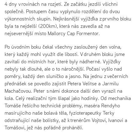
4 dny v rovinách na rozjetí. Ze začátku jezdili všichni
společně. Postupem času vyplynulo rozdělení do dvou
výkonnostních skupin. Nejkrásnější vyjížďka z prvního bloku
byla ta nejdelší (200km), která nás zavedla až na
nejsevernější místo Mallorcy Cap Formentor.
Po úvodním boku čekal všechny zasloužený den volna,
který každý mohl využít dle libosti. V druhém bloku jsme
zavítali do místních hor, které byly nádherné. Vyjížďky
nebyly tak dlouhé, ale o to náročnější. Počasí vyšlo nad
poměry, každý den sluníčko a jasno. Na jednu z večerních
přednášek se povedlo zajistit Petera Velitse a Jarmilu
Machačovou. Peter s námi dokonce další den vyrazil na
kola. Celý realizační tým šlapal jako hodinky. Od mechanika
Tomáše řešícího technické problémy, maséra Rendyho
masírujícího naše bolavá těla, fyzioterapeutky Terky
odstraňující naše bolístky, až k trenérům Vojtovi, Ivanovi a
Tomášovi, jež nás pořádně proháněli.