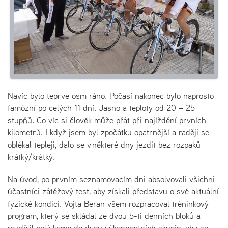
Navíc bylo teprve osm ráno. Počasí nakonec bylo naprosto
famózní po celých 11 dní. Jasno a teploty od 20 – 25
stupňů. Co víc si člověk může přát při najíždění prvních
kilometrů. I když jsem byl zpočátku opatrnější a raději se
oblékal tepleji, dalo se v některé dny jezdit bez rozpaků
krátký/krátký.
Na úvod, po prvním seznamovacím dni absolvovali všichni
účastníci zátěžový test, aby získali představu o své aktuální
fyzické kondici. Vojta Beran všem rozpracoval tréninkový
program, který se skládal ze dvou 5-ti denních bloků a