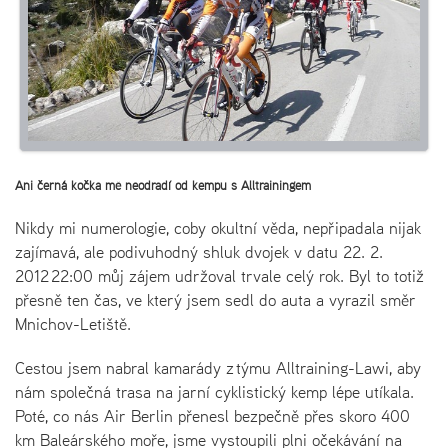
Ani černá kočka mě neodradí od kempu s Alltrainingem
Nikdy mi numerologie, coby okultní věda, nepřipadala nijak
zajímavá, ale podivuhodný shluk dvojek v datu 22. 2.
2012 22:00 můj zájem udržoval trvale celý rok. Byl to totiž
přesně ten čas, ve který jsem sedl do auta a vyrazil směr
Mnichov-Letiště.
Cestou jsem nabral kamarády z týmu Alltraining-Lawi, aby
nám společná trasa na jarní cyklistický kemp lépe utíkala.
Poté, co nás Air Berlin přenesl bezpečně přes skoro 400
km Baleárského moře, jsme vystoupili plni očekávání na