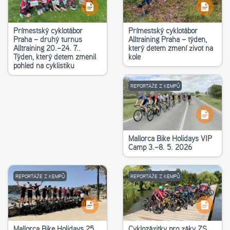
Příměstský cyklotábor
Příměstský cyklotábor
Praha – druhý turnus
Alltraining Praha – týden,
Alltraining 20.–24. 7..
který dětem změní život na
Týden, který dětem změnil
kole
pohled na cyklistiku
REPORTÁŽE Z KEMPŮ
Mallorca Bike Holidays VIP
Camp 3.–8. 5. 2026
REPORTÁŽE Z KEMPŮ
REPORTÁŽE Z KEMPŮ
Mallorca Bike Holidays 25.
Cyklozážitky pro žáky ZŠ