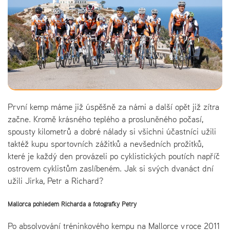
První kemp máme již úspěšně za námi a další opět již zítra
začne. Kromě krásného teplého a prosluněného počasí,
spousty kilometrů a dobré nálady si všichni účastníci užili
taktéž kupu sportovních zážitků a nevšedních prožitků,
které je každý den provázeli po cyklistických poutích napříč
ostrovem cyklistům zaslíbeném. Jak si svých dvanáct dní
užili Jirka, Petr a Richard?
Mallorca pohledem Richarda a fotografky Petry
Po absolvování tréninkového kempu na Mallorce v roce 2011