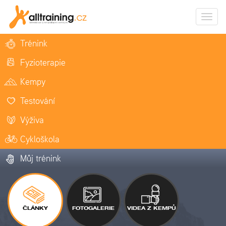
Zobrazi
naviga
Trénink
Fyzioterapie
Kempy
Testování
Výživa
Cykloškola
Můj trénink
ČLÁNKY
FOTOGALERIE
VIDEA Z KEMPŮ