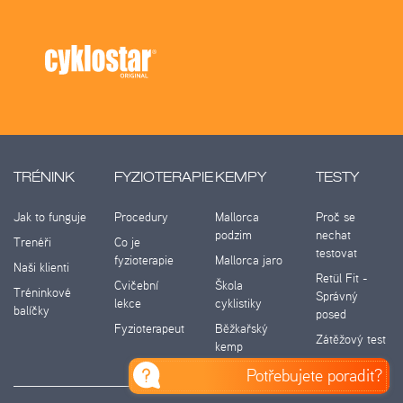
TRÉNINK
FYZIOTERAPIE
KEMPY
TESTY
Jak to funguje
Procedury
Mallorca
Proč se
podzim
nechat
Trenéři
Co je
testovat
fyzioterapie
Mallorca jaro
Naši klienti
Retül Fit -
Cvičební
Škola
Tréninkové
Správný
lekce
cyklistiky
balíčky
posed
Fyzioterapeut
Běžkařský
Zátěžový test
kemp
Potřebujete poradit?