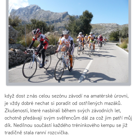
když dost z nás celou sezónu závodí na amatérské úrovni,
je vždy dobré nechat si poradit od ostřílených mazáků.
Zkušenosti, které nasbírali během svých závodních let,
ochotně předávají svým svěřencům dál za což jim patří můj
dík. Nedílnou součástí každého tréninkového kempu se již
tradičně stala ranní rozcvička.