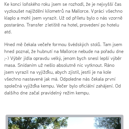
Ke konci loňského roku jsem se rozhodl, že je nejvyšší čas
vyzkoušet najíždění kilometrů na Mallorce. V práci všechno
klaplo a mohl jsem vyrazit. Už od příletu bylo o nás vzorně
postaráno. Transfer z letiště na hotel, provedení po hotelu
atd.
Hned mě čekala večeře formou švédských stolů. Tam jsem
hned poznal, že hubnutí na Mallorce nebude na pořadu dne
;-) Výběr jídla opravdu velký, jenom bych snesl lepší výběr
masa. Snídaním už nešlo absolutně nic vytknout. Ráno
jsem vyrazil na vyjížďku, abych zjistil, jestli je na kole
všechno nastavené jak má. Odpoledne nás čekala první
společná vyjížďka kempu. Večer bylo oficiální zahájení. Od
dalšího dne začal pravidelný režim kempu.