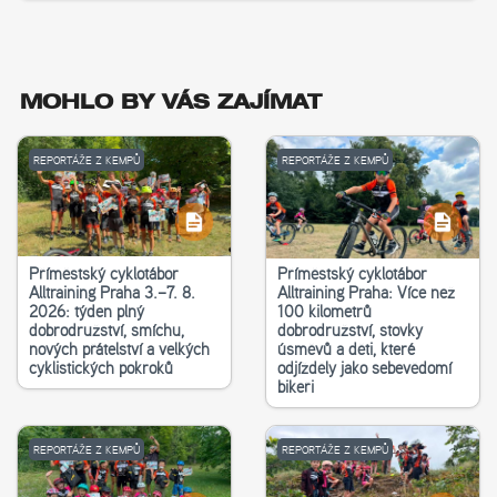
MOHLO BY VÁS ZAJÍMAT
REPORTÁŽE Z KEMPŮ
REPORTÁŽE Z KEMPŮ
Příměstský cyklotábor
Příměstský cyklotábor
Alltraining Praha 3.–7. 8.
Alltraining Praha: Více než
2026: týden plný
100 kilometrů
dobrodružství, smíchu,
dobrodružství, stovky
nových přátelství a velkých
úsměvů a děti, které
cyklistických pokroků
odjížděly jako sebevědomí
bikeři
REPORTÁŽE Z KEMPŮ
REPORTÁŽE Z KEMPŮ