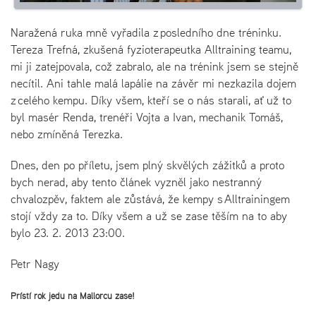
Naražená ruka mně vyřadila z posledního dne tréninku.
Tereza Trefná, zkušená fyzioterapeutka Alltraining teamu,
mi ji zatejpovala, což zabralo, ale na trénink jsem se stejně
necítil. Ani tahle malá lapálie na závěr mi nezkazila dojem
z celého kempu. Díky všem, kteří se o nás starali, ať už to
byl masér Renda, trenéři Vojta a Ivan, mechanik Tomáš,
nebo zmíněná Terezka.
Dnes, den po příletu, jsem plný skvělých zážitků a proto
bych nerad, aby tento článek vyzněl jako nestranný
chvalozpěv, faktem ale zůstává, že kempy s Alltrainingem
stojí vždy za to. Díky všem a už se zase těším na to aby
bylo 23. 2. 2013 23:00.
Petr Nagy
Příští rok jedu na Mallorcu zase!