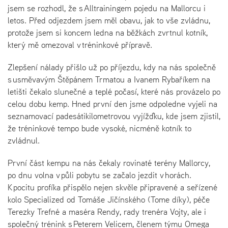
jsem se rozhodl, že s Alltrainingem pojedu na Mallorcu i
letos. Před odjezdem jsem měl obavu, jak to vše zvládnu,
protože jsem si koncem ledna na běžkách zvrtnul kotník,
který mě omezoval v tréninkové přípravě.
Zlepšení nálady přišlo už po příjezdu, kdy na nás společně
s usměvavým Štěpánem Trmatou a Ivanem Rybaříkem na
letišti čekalo slunečné a teplé počasí, které nás provázelo po
celou dobu kemp. Hned první den jsme odpoledne vyjeli na
seznamovací padesátikilometrovou vyjížďku, kde jsem zjistil,
že tréninkové tempo bude vysoké, nicméně kotník to
zvládnul.
První část kempu na nás čekaly rovinaté terény Mallorcy,
po dnu volna v půli pobytu se začalo jezdit v horách.
K pocitu profíka přispělo nejen skvěle připravené a seřízené
kolo Specialized od Tomáše Jičínského (Tome díky), péče
Terezky Trefné a maséra Rendy, rady trenéra Vojty, ale i
společný trénink s Peterem Velicem, členem týmu Omega