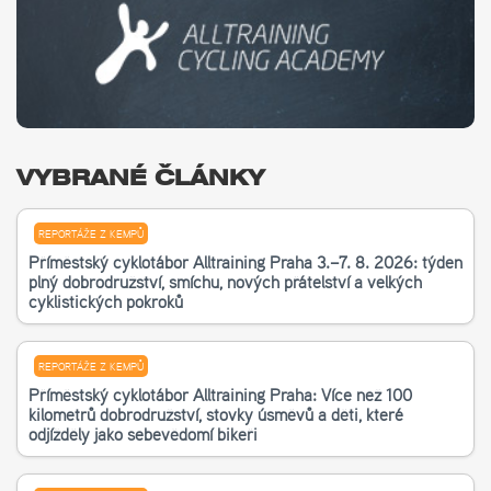
VYBRANÉ ČLÁNKY
REPORTÁŽE Z KEMPŮ
Příměstský cyklotábor Alltraining Praha 3.–7. 8. 2026: týden
plný dobrodružství, smíchu, nových přátelství a velkých
cyklistických pokroků
REPORTÁŽE Z KEMPŮ
Příměstský cyklotábor Alltraining Praha: Více než 100
kilometrů dobrodružství, stovky úsměvů a děti, které
odjížděly jako sebevědomí bikeři