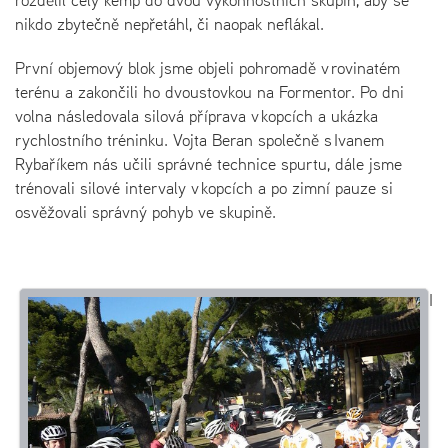
rozdělil celý kemp do dvou výkonnostních skupin, aby se
nikdo zbytečně nepřetáhl, či naopak neflákal.
První objemový blok jsme objeli pohromadě v rovinatém
terénu a zakončili ho dvoustovkou na Formentor. Po dni
volna následovala silová příprava v kopcích a ukázka
rychlostního tréninku. Vojta Beran společně s Ivanem
Rybaříkem nás učili správné technice spurtu, dále jsme
trénovali silové intervaly v kopcích a po zimní pauze si
osvěžovali správný pohyb ve skupině.
I