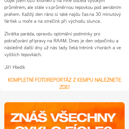
Odjel jsem 620 kilometrů na mne docela vysokým
průměrem, ale stále v s průměrnou tepovkou pod aerobním
prahem. Každý den ráno si také najdu čas na 30 minutový
fártlek u moře a na strečink při východu slunce.
Zkrátka paráda, opravdu optimální podmínky pro
pokračování přípravy na RAAM. Dnes je den odpočinku a
následně další dny už nás tady čeká trénink v horách a ve
vyšších tepovkách.
Jiří Hledík
KOMPLETNÍ FOTOREPORTÁŽ Z KEMPU NALEZNETE
ZDE!