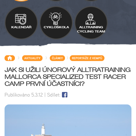
KALENDÁŘ
CYKLOŠKOLA
ALLTRAINING
CYCLING TEAM
>
>
>
AKTUALITY
ČLÁNKY
REPORTÁŽE Z KEMPŮ
JAK SI UŽILI ÚNOROVÝ ALLTRATRAINING
MALLORCA SPECIALIZED TEST RACER
CAMP PRVNÍ ÚČASTNÍCI?
Publikováno
5.3.12
| Sdílet: