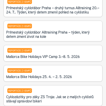
REPORTÁŽE Z KEMPŮ
Příměstský cyklotábor Praha – druhý turnus Alltraining 20.–
24. 7.. Týden, který dětem změnil pohled na cyklistiku
REPORTÁŽE Z KEMPŮ
Příměstský cyklotábor Alltraining Praha – týden, který
dětem změní život na kole
REPORTÁŽE Z KEMPŮ
Mallorca Bike Holidays VIP Camp 3.–8. 5. 2026
REPORTÁŽE Z KEMPŮ
Mallorca Bike Holidays 25. 4. – 2. 5. 2026
REPORTÁŽE Z KEMPŮ
Cyklozážitky pro žáky ZŠ Troja: Jak se z malých cyklistů
stávají opravdoví bikeři