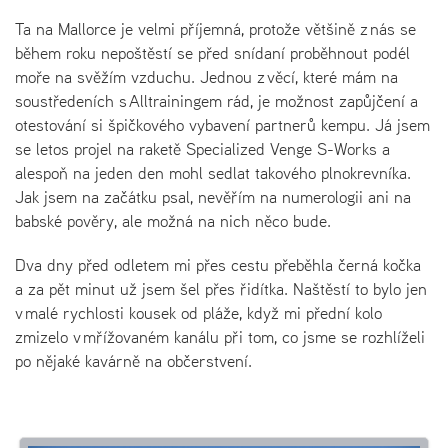
Ta na Mallorce je velmi příjemná, protože většině z nás se
během roku nepoštěstí se před snídaní proběhnout podél
moře na svěžím vzduchu. Jednou z věcí, které mám na
soustředeních s Alltrainingem rád, je možnost zapůjčení a
otestování si špičkového vybavení partnerů kempu. Já jsem
se letos projel na raketě Specialized Venge S-Works a
alespoň na jeden den mohl sedlat takového plnokrevníka.
Jak jsem na začátku psal, nevěřím na numerologii ani na
babské pověry, ale možná na nich něco bude.
Dva dny před odletem mi přes cestu přeběhla černá kočka
a za pět minut už jsem šel přes řidítka. Naštěstí to bylo jen
v malé rychlosti kousek od pláže, když mi přední kolo
zmizelo v mřížovaném kanálu při tom, co jsme se rozhlíželi
po nějaké kavárně na občerstvení.