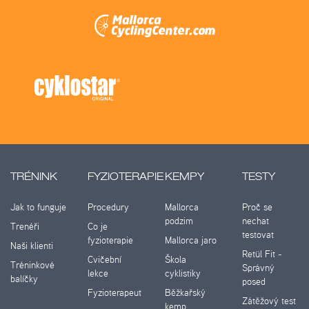
TRÉNINK
FYZIOTERAPIE
KEMPY
TESTY
Jak to funguje
Procedury
Mallorca
Proč se
podzim
nechat
Trenéři
Co je
testovat
fyzioterapie
Mallorca jaro
Naši klienti
Retül Fit -
Cvičební
Škola
Tréninkové
Správný
lekce
cyklistiky
balíčky
posed
Fyzioterapeut
Běžkařský
Zátěžový test
kemp