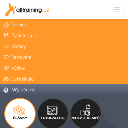
Zobrazi
naviga
Trénink
Fyzioterapie
Kempy
Testování
Výživa
Cykloškola
Můj trénink
ČLÁNKY
FOTOGALERIE
VIDEA Z KEMPŮ