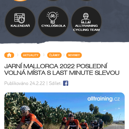
KALENDÁŘ
CYKLOŠKOLA
ALLTRAINING
CYCLING TEAM
>
>
>
AKTUALITY
ČLÁNKY
NOVINKY
JARNÍ MALLORCA 2022 POSLEDNÍ
VOLNÁ MÍSTA S LAST MINUTE SLEVOU
Publikováno
24.2.22
| Sdílet: