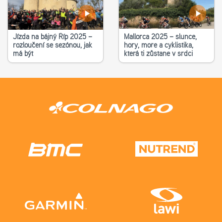
Jízda na bájný Říp 2025 –
Mallorca 2025 – slunce,
rozloučení se sezónou, jak
hory, moře a cyklistika,
má být
která ti zůstane v srdci