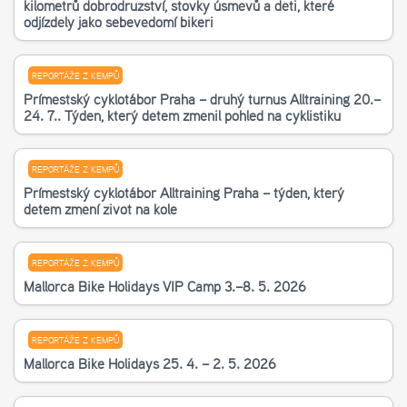
kilometrů dobrodružství, stovky úsměvů a děti, které
odjížděly jako sebevědomí bikeři
REPORTÁŽE Z KEMPŮ
Příměstský cyklotábor Praha – druhý turnus Alltraining 20.–
24. 7.. Týden, který dětem změnil pohled na cyklistiku
REPORTÁŽE Z KEMPŮ
Příměstský cyklotábor Alltraining Praha – týden, který
dětem změní život na kole
REPORTÁŽE Z KEMPŮ
Mallorca Bike Holidays VIP Camp 3.–8. 5. 2026
REPORTÁŽE Z KEMPŮ
Mallorca Bike Holidays 25. 4. – 2. 5. 2026