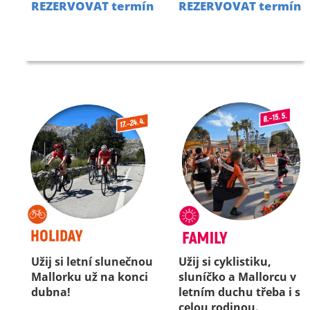
REZERVOVAT termín
REZERVOVAT termín
Užij si letní slunečnou
Užij si cyklistiku,
Mallorku už na konci
sluníčko a Mallorcu v
dubna!
letním duchu třeba i s
celou rodinou.