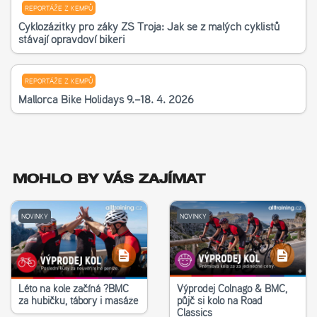
REPORTÁŽE Z KEMPŮ
Cyklozážitky pro žáky ZŠ Troja: Jak se z malých cyklistů
stávají opravdoví bikeři
REPORTÁŽE Z KEMPŮ
Mallorca Bike Holidays 9.–18. 4. 2026
MOHLO BY VÁS ZAJÍMAT
NOVINKY
NOVINKY
Léto na kole začíná ?‍BMC
Výprodej Colnago & BMC,
za hubičku, tábory i masáže
půjč si kolo na Road
Classics