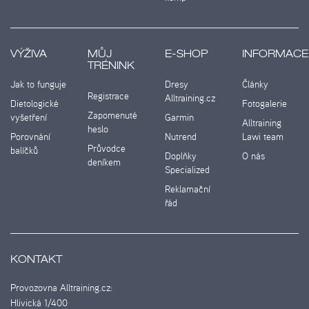
VÝŽIVA
MŮJ
E-SHOP
INFORMACE
TRÉNINK
Jak to funguje
Dresy
Články
Registrace
Alltraining.cz
Dietologické
Fotogalerie
Zapomenuté
vyšetření
Garmin
Alltraining
heslo
Porovnání
Nutrend
Lawi team
Průvodce
balíčků
Doplňky
O nás
deníkem
Specialized
Reklamační
řád
KONTAKT
Provozovna Alltraining.cz:
Hlivická 1/400