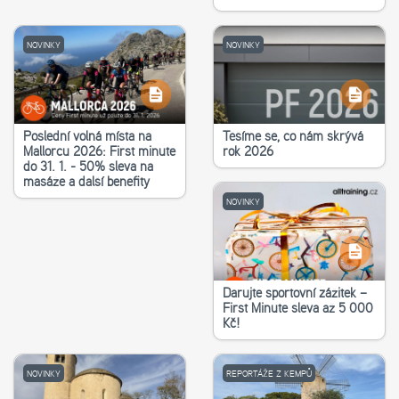
NOVINKY
NOVINKY
Poslední volná místa na
Těšíme se, co nám skrývá
Mallorcu 2026: First minute
rok 2026
do 31. 1. - 50% sleva na
masáže a další benefity
NOVINKY
Darujte sportovní zážitek –
First Minute sleva až 5 000
Kč!
NOVINKY
REPORTÁŽE Z KEMPŮ