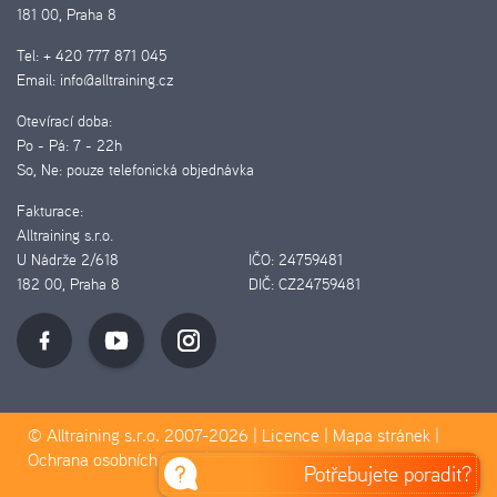
181 00, Praha 8
Tel:
+ 420 777 871 045
Email:
info@alltraining.cz
Otevírací doba:
Po - Pá:
7 - 22h
So, Ne:
pouze telefonická objednávka
Fakturace:
Alltraining s.r.o.
U Nádrže 2/618
IČO:
24759481
182 00, Praha 8
DIČ:
CZ24759481
© Alltraining s.r.o. 2007-2026 |
Licence
|
Mapa stránek
|
Ochrana osobních údajů
|
Pravidla Cookies
Potřebujete poradit?
D&D&H Pilotmedia