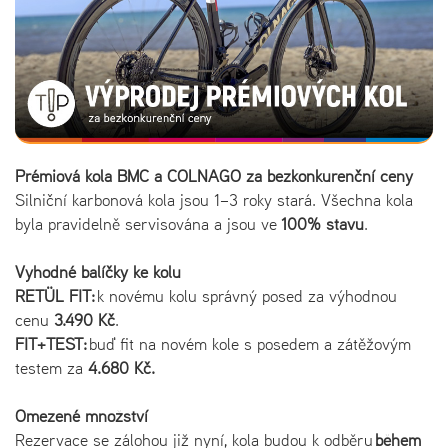
Prémiová kola BMC a COLNAGO za bezkonkurenční ceny
Silniční karbonová kola jsou 1–3 roky stará. Všechna kola
byla pravidelně servisována a jsou ve
100% stavu
.
Vyhodné balíčky ke kolu
RETÜL FIT:
k novému kolu správný posed za výhodnou
cenu
3.490 Kč
.
FIT+TEST:
buď fit na novém kole s posedem a zátěžovým
testem za
4.680 Kč.
Omezené množství
Rezervace se zálohou již nyní, kola budou k odběru
během