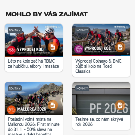
MOHLO BY VÁS ZAJÍMAT
NOVINKY
NOVINKY
Léto na kole začíná ?‍BMC
Výprodej Colnago & BMC,
za hubičku, tábory i masáže
půjč si kolo na Road
Classics
NOVINKY
NOVINKY
Poslední volná místa na
Těšíme se, co nám skrývá
Mallorcu 2026: First minute
rok 2026
do 31. 1. - 50% sleva na
masáže a další benefity