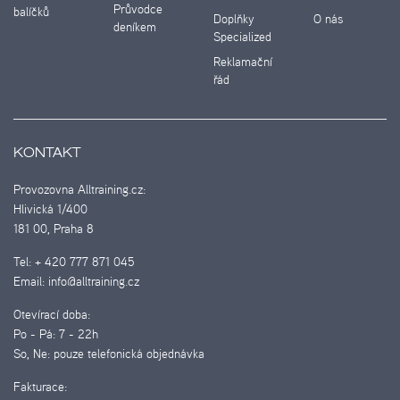
Průvodce
balíčků
Doplňky
O nás
deníkem
Specialized
Reklamační
řád
KONTAKT
Provozovna Alltraining.cz:
Hlivická 1/400
181 00, Praha 8
Tel:
+ 420 777 871 045
Email:
info@alltraining.cz
Otevírací doba:
Po - Pá:
7 - 22h
So, Ne:
pouze telefonická objednávka
Fakturace: