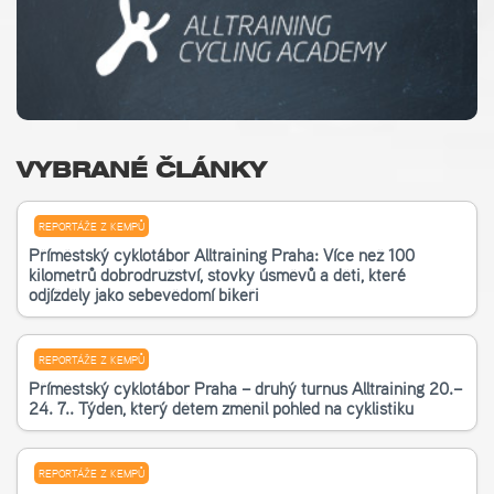
VYBRANÉ ČLÁNKY
REPORTÁŽE Z KEMPŮ
Příměstský cyklotábor Alltraining Praha: Více než 100
kilometrů dobrodružství, stovky úsměvů a děti, které
odjížděly jako sebevědomí bikeři
REPORTÁŽE Z KEMPŮ
Příměstský cyklotábor Praha – druhý turnus Alltraining 20.–
24. 7.. Týden, který dětem změnil pohled na cyklistiku
REPORTÁŽE Z KEMPŮ