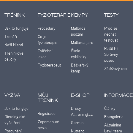
TRÉNINK
FYZIOTERAPIE
KEMPY
TESTY
Jak to funguje
Procedury
Mallorca
Proč se
podzim
nechat
Trenéři
Co je
testovat
fyzioterapie
Mallorca jaro
Naši klienti
Retül Fit -
Cvičební
Škola
Tréninkové
Správný
lekce
cyklistiky
balíčky
posed
Fyzioterapeut
Běžkařský
Zátěžový test
kemp
VÝŽIVA
MŮJ
E-SHOP
INFORMACE
TRÉNINK
Jak to funguje
Dresy
Články
Registrace
Alltraining.cz
Dietologické
Fotogalerie
Zapomenuté
vyšetření
Garmin
Alltraining
heslo
Porovnání
Nutrend
Lawi team