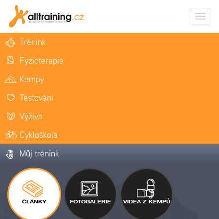
Zobrazi
naviga
Trénink
Fyzioterapie
Kempy
Testování
Výživa
Cykloškola
Můj trénink
ČLÁNKY
FOTOGALERIE
VIDEA Z KEMPŮ