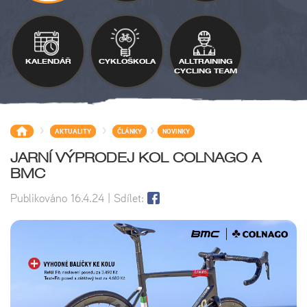
KALENDÁŘ
CYKLOŠKOLA
ALLTRAINING
CYCLING TEAM
>
>
>
AKTUALITY
ČLÁNKY
NOVINKY
JARNÍ VÝPRODEJ KOL COLNAGO A
BMC
Publikováno
16.4.24
| Sdílet: