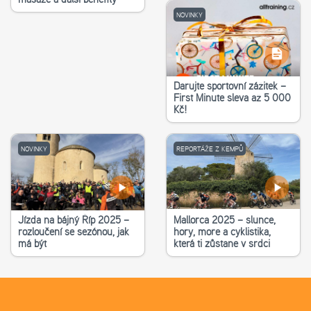
NOVINKY
Darujte sportovní zážitek –
First Minute sleva až 5 000
Kč!
NOVINKY
REPORTÁŽE Z KEMPŮ
Jízda na bájný Říp 2025 –
Mallorca 2025 – slunce,
rozloučení se sezónou, jak
hory, moře a cyklistika,
má být
která ti zůstane v srdci