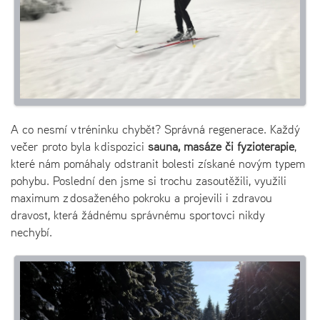
A co nesmí v tréninku chybět? Správná regenerace. Každý
večer proto byla k dispozici
sauna, masáže či fyzioterapie
,
které nám pomáhaly odstranit bolesti získané novým typem
pohybu. Poslední den jsme si trochu zasoutěžili, využili
maximum z dosaženého pokroku a projevili i zdravou
dravost, která žádnému správnému sportovci nikdy
nechybí.