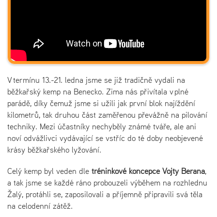
V termínu 13.-21. ledna jsme se již tradičně vydali na
běžkařský kemp na Benecko. Zima nás přivítala v plné
parádě, díky čemuž jsme si užili jak první blok najíždění
kilometrů, tak druhou část zaměřenou převážně na pilování
techniky. Mezi účastníky nechyběly známé tváře, ale ani
noví odvážlivci vydávající se vstříc do té doby neobjevené
krásy běžkařského lyžování.
Celý kemp byl veden dle
tréninkové koncepce Vojty Berana
,
a tak jsme se každé ráno probouzeli výběhem na rozhlednu
Žalý, protáhli se, zaposilovali a příjemně připravili svá těla
na celodenní zátěž.