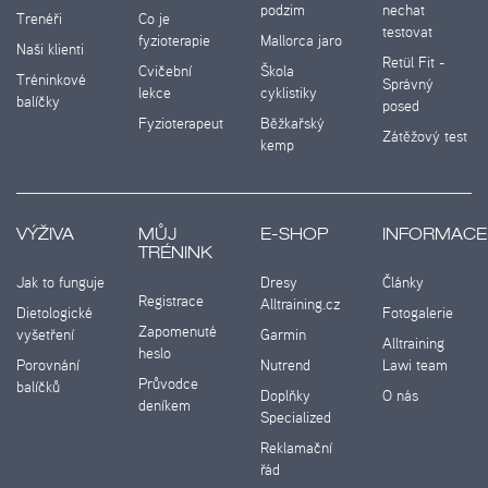
podzim
nechat
Trenéři
Co je
testovat
fyzioterapie
Mallorca jaro
Naši klienti
Retül Fit -
Cvičební
Škola
Tréninkové
Správný
lekce
cyklistiky
balíčky
posed
Fyzioterapeut
Běžkařský
Zátěžový test
kemp
VÝŽIVA
MŮJ
E-SHOP
INFORMACE
TRÉNINK
Jak to funguje
Dresy
Články
Registrace
Alltraining.cz
Dietologické
Fotogalerie
Zapomenuté
vyšetření
Garmin
Alltraining
heslo
Porovnání
Nutrend
Lawi team
Průvodce
balíčků
Doplňky
O nás
deníkem
Specialized
Reklamační
řád