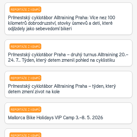
REPORTÁŽE Z KEMPŮ
Příměstský cyklotábor Alltraining Praha: Více než 100
kilometrů dobrodružství, stovky úsměvů a děti, které
odjížděly jako sebevědomí bikeři
REPORTÁŽE Z KEMPŮ
Příměstský cyklotábor Praha – druhý turnus Alltraining 20.–
24. 7.. Týden, který dětem změnil pohled na cyklistiku
REPORTÁŽE Z KEMPŮ
Příměstský cyklotábor Alltraining Praha – týden, který
dětem změní život na kole
REPORTÁŽE Z KEMPŮ
Mallorca Bike Holidays VIP Camp 3.–8. 5. 2026
REPORTÁŽE Z KEMPŮ