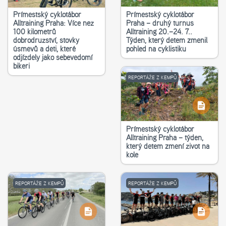
Příměstský cyklotábor
Příměstský cyklotábor
Alltraining Praha: Více než
Praha – druhý turnus
100 kilometrů
Alltraining 20.–24. 7..
dobrodružství, stovky
Týden, který dětem změnil
úsměvů a děti, které
pohled na cyklistiku
odjížděly jako sebevědomí
bikeři
REPORTÁŽE Z KEMPŮ
Příměstský cyklotábor
Alltraining Praha – týden,
který dětem změní život na
kole
REPORTÁŽE Z KEMPŮ
REPORTÁŽE Z KEMPŮ