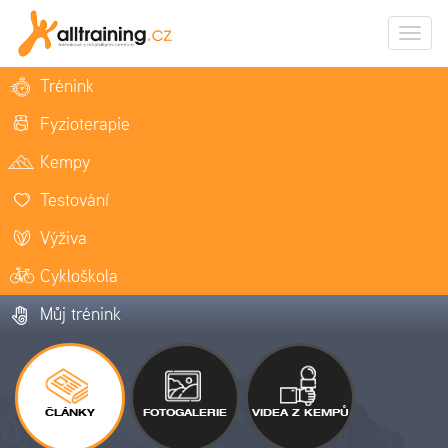
Zobrazi
naviga
Trénink
Fyzioterapie
Kempy
Testování
Výživa
Cykloškola
Můj trénink
ČLÁNKY
FOTOGALERIE
VIDEA Z KEMPŮ