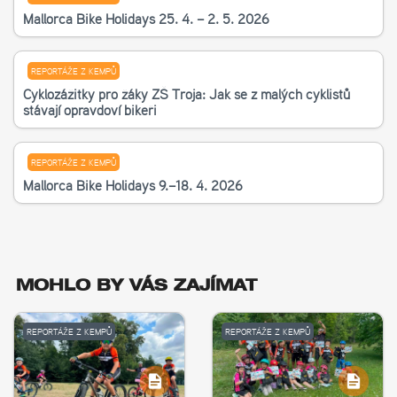
Mallorca Bike Holidays 25. 4. – 2. 5. 2026
REPORTÁŽE Z KEMPŮ
Cyklozážitky pro žáky ZŠ Troja: Jak se z malých cyklistů
stávají opravdoví bikeři
REPORTÁŽE Z KEMPŮ
Mallorca Bike Holidays 9.–18. 4. 2026
MOHLO BY VÁS ZAJÍMAT
REPORTÁŽE Z KEMPŮ
REPORTÁŽE Z KEMPŮ