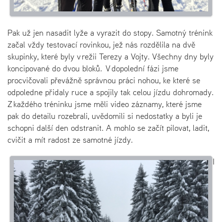
Pak už jen nasadit lyže a vyrazit do stopy. Samotný trénink
začal vždy testovací rovinkou, jež nás rozdělila na dvě
skupinky, které byly v režii Terezy a Vojty. Všechny dny byly
koncipované do dvou bloků. V dopolední fázi jsme
procvičovali převážně správnou práci nohou, ke které se
odpoledne přidaly ruce a spojily tak celou jízdu dohromady.
Z každého tréninku jsme měli video záznamy, které jsme
pak do detailu rozebrali, uvědomili si nedostatky a byli je
schopni další den odstranit. A mohlo se začít pilovat, ladit,
cvičit a mít radost ze samotné jízdy.
I