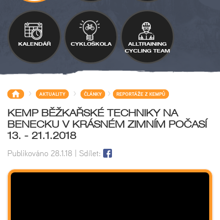
KALENDÁŘ
CYKLOŠKOLA
ALLTRAINING
CYCLING TEAM
>
>
>
AKTUALITY
ČLÁNKY
REPORTÁŽE Z KEMPŮ
KEMP BĚŽKAŘSKÉ TECHNIKY NA
BENECKU V KRÁSNÉM ZIMNÍM POČASÍ
13. - 21.1.2018
Publikováno
28.1.18
| Sdílet: