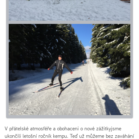
V přátelské atmosféře a obohaceni o nové zážitkyjsme
ukončili letošní ročník kempu. Teď už můžeme bez zaváhání