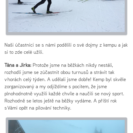
Naši účastnici se s námi podělili o své dojmy z kempu a jak
si to zde celé užili.
Táňa a Jirka:
Protože jsme na běžkách nikdy nestáli,
rozhodli jsme se zúčastnit obou turnusů a strávit tak
v horách celý týden. A udělali jsme dobře! Kemp byl skvěle
zorganizovaný a my odjíždíme s pocitem, že jsme
plnohodnotně využili každé chvíle a naučili se nový sport.
Rozhodně se letos ještě na běžky vydáme. A příští rok
s Vámi opět na pilování techniky.