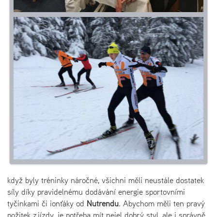
když byly tréninky náročné, všichni měli neustále dostatek
síly díky pravidelnému dodávání energie sportovními
tyčinkami či ionťáky od
Nutrendu
. Abychom měli ten pravý
požitek z jízdy, je potřeba mít nejel dobrý styl, ale i správně