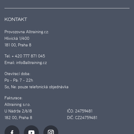
KONTAKT
Provozovna Alltraining.cz:
Hlivická 1/400
181 00, Praha 8
Tel:
+ 420 777 871 045
Email:
info@alltraining.cz
Otevírací doba:
Po - Pá:
7 - 22h
So, Ne:
pouze telefonická objednávka
Fakturace:
Alltraining s.r.o.
U Nádrže 2/618
IČO:
24759481
182 00, Praha 8
DIČ:
CZ24759481