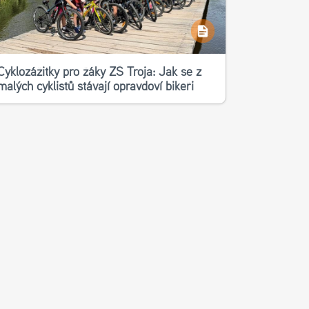
Cyklozážitky pro žáky ZŠ Troja: Jak se z
malých cyklistů stávají opravdoví bikeři