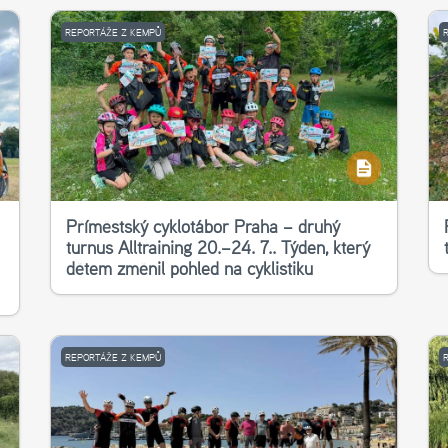
REPORTÁŽE Z KEMPŮ
Příměstský cyklotábor Praha – druhý
turnus Alltraining 20.–24. 7.. Týden, který
dětem změnil pohled na cyklistiku
REPORTÁŽE Z KEMPŮ