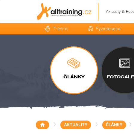
Aktuality & Rep
Trénink
Fyzioterapie
ČLÁNKY
FOTOGALE
>
>
>
AKTUALITY
ČLÁNKY