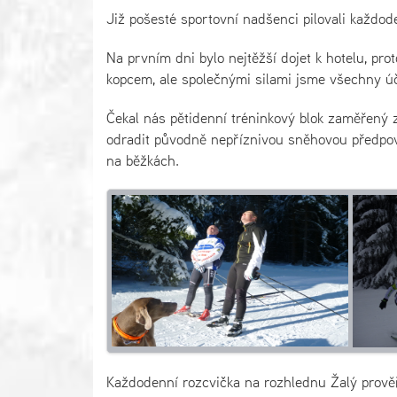
Již pošesté sportovní nadšenci pilovali každod
Na prvním dni bylo nejtěžší dojet k hotelu, pro
kopcem, ale společnými silami jsme všechny úča
Čekal nás pětidenní tréninkový blok zaměřený z
odradit původně nepříznivou sněhovou předpověd
na běžkách.
Každodenní rozcvička na rozhlednu Žalý prověř