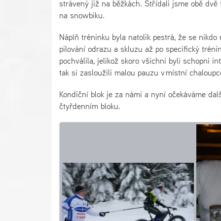
strávený již na běžkách. Střídali jsme obě dvě 
na snowbiku.
Náplň tréninku byla natolik pestrá, že se nikdo
pilování odrazu a skluzu až po specifický tréni
pochválila, jelikož skoro všichni byli schopni
tak si zasloužili malou pauzu v místní chaloupc
Kondiční blok je za námi a nyní očekáváme další
čtyřdenním bloku.