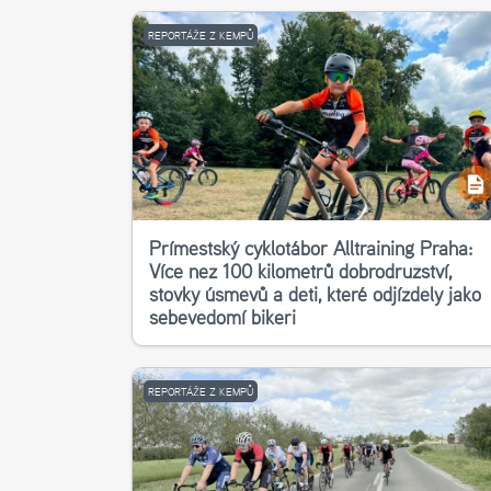
REPORTÁŽE Z KEMPŮ
Příměstský cyklotábor Alltraining Praha:
Více než 100 kilometrů dobrodružství,
stovky úsměvů a děti, které odjížděly jako
sebevědomí bikeři
REPORTÁŽE Z KEMPŮ