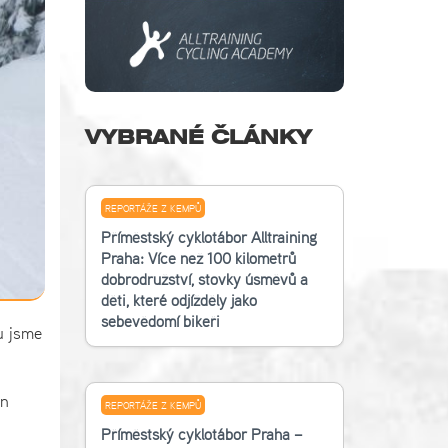
VYBRANÉ ČLÁNKY
REPORTÁŽE Z KEMPŮ
Příměstský cyklotábor Alltraining
Praha: Více než 100 kilometrů
dobrodružství, stovky úsměvů a
děti, které odjížděly jako
sebevědomí bikeři
ku jsme
en
REPORTÁŽE Z KEMPŮ
Příměstský cyklotábor Praha –