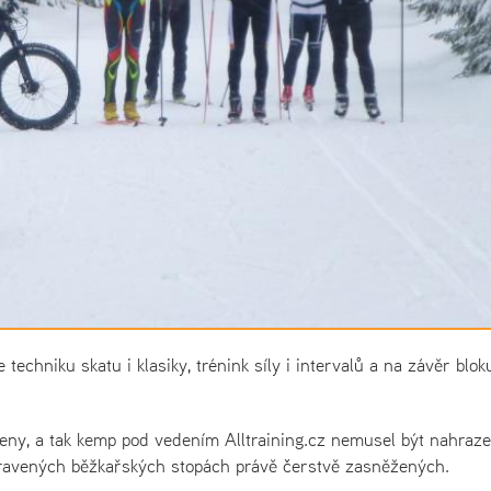
e techniku skatu i klasiky, trénink síly i intervalů a na závěr blo
eny, a tak kemp pod vedením Alltraining.cz nemusel být nahraz
 upravených běžkařských stopách právě čerstvě zasněžených.