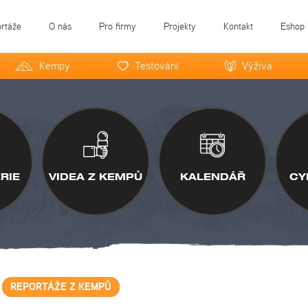
ortáže
O nás
Pro firmy
Projekty
Kontakt
Eshop
Kempy
Testování
Výživa
RIE
VIDEA Z KEMPŮ
KALENDÁŘ
CY
REPORTÁŽE Z KEMPŮ