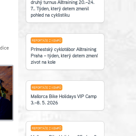
druhý turnus Alltraining 20.–24.
7.. Týden, který dětem změnil
pohled na cyklistiku
REPORTÁŽE Z KEMPŮ
ndice
Příměstský cyklotábor Alltraining
Praha – týden, který dětem změní
život na kole
REPORTÁŽE Z KEMPŮ
Mallorca Bike Holidays VIP Camp
3.–8. 5. 2026
REPORTÁŽE Z KEMPŮ