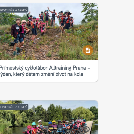
REPORTÁŽE Z KEMPŮ
Příměstský cyklotábor Alltraining Praha –
týden, který dětem změní život na kole
REPORTÁŽE Z KEMPŮ