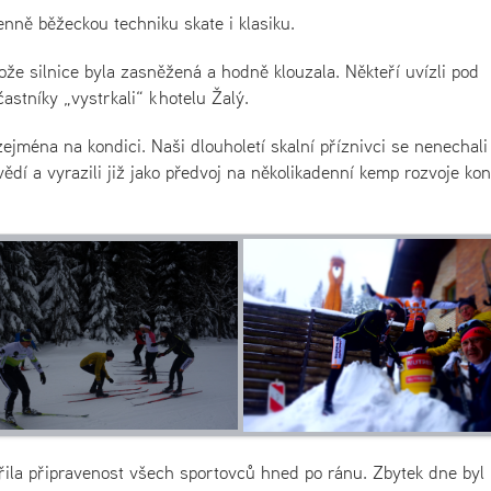
enně běžeckou techniku skate i klasiku.
tože silnice byla zasněžená a hodně klouzala. Někteří uvízli pod
stníky „vystrkali“ k hotelu Žalý.
ejména na kondici. Naši dlouholetí skalní příznivci se nenechali
í a vyrazili již jako předvoj na několikadenní kemp rozvoje ko
ila připravenost všech sportovců hned po ránu. Zbytek dne byl