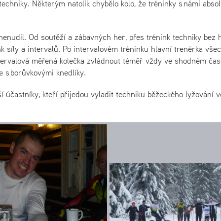
techniky. Některým natolik chybělo kolo, že tréninky s námi absol
 nenudil. Od soutěží a zábavných her, přes trénink techniky bez h
nk síly a intervalů. Po intervalovém tréninku hlavní trenérka vše
 intervalová měřená kolečka zvládnout téměř vždy ve shodném čas
e s borůvkovými knedlíky.
 účastníky, kteří přijedou vyladit techniku běžeckého lyžování v