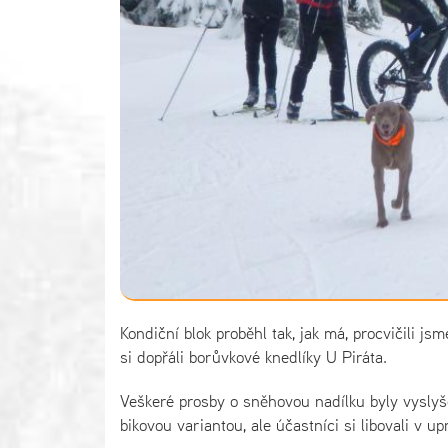
Kondiční blok proběhl tak, jak má, procvičili jsm
si dopřáli borůvkové knedlíky U Piráta.
Veškeré prosby o sněhovou nadílku byly vyslyš
bikovou variantou, ale účastníci si libovali v