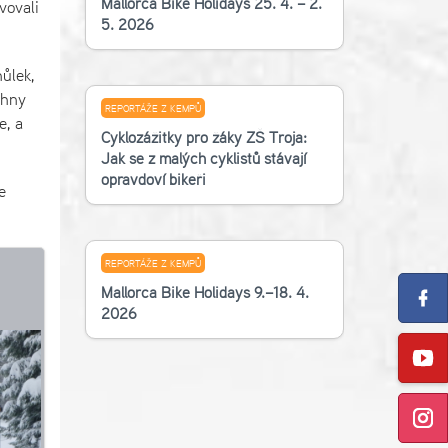
Mallorca Bike Holidays 25. 4. – 2.
vovali
5. 2026
ůlek,
chny
REPORTÁŽE Z KEMPŮ
e, a
Cyklozážitky pro žáky ZŠ Troja:
Jak se z malých cyklistů stávají
opravdoví bikeři
e
REPORTÁŽE Z KEMPŮ
Mallorca Bike Holidays 9.–18. 4.
2026