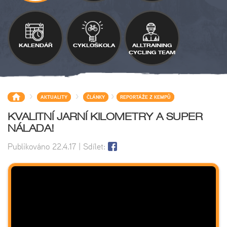
KALENDÁŘ
CYKLOŠKOLA
ALLTRAINING
CYCLING TEAM
>
>
>
AKTUALITY
ČLÁNKY
REPORTÁŽE Z KEMPŮ
KVALITNÍ JARNÍ KILOMETRY A SUPER
NÁLADA!
Publikováno
22.4.17
| Sdílet: