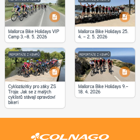
Mallorca Bike Holidays VIP
Mallorca Bike Holidays 25.
Camp 3.–8. 5. 2026
4. – 2. 5. 2026
REPORTÁŽE Z KEMPŮ
REPORTÁŽE Z KEMPŮ
Cyklozážitky pro žáky ZŠ
Mallorca Bike Holidays 9.–
Troja: Jak se z malých
18. 4. 2026
cyklistů stávají opravdoví
bikeři