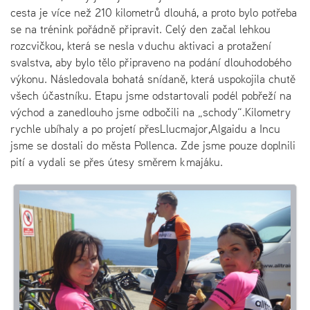
cesta je více než 210 kilometrů dlouhá, a proto bylo potřeba
se na trénink pořádně připravit. Celý den začal lehkou
rozcvičkou, která se nesla v duchu aktivaci a protažení
svalstva, aby bylo tělo připraveno na podání dlouhodobého
výkonu. Následovala bohatá snídaně, která uspokojila chutě
všech účastníku. Etapu jsme odstartovali podél pobřeží na
východ a zanedlouho jsme odbočili na „schody“.Kilometry
rychle ubíhaly a po projetí přesLlucmajor,Algaidu a Incu
jsme se dostali do města Pollenca. Zde jsme pouze doplnili
pití a vydali se přes útesy směrem k majáku.