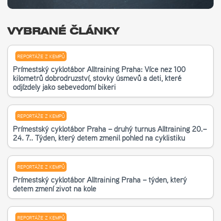
VYBRANÉ ČLÁNKY
REPORTÁŽE Z KEMPŮ
Příměstský cyklotábor Alltraining Praha: Více než 100
kilometrů dobrodružství, stovky úsměvů a děti, které
odjížděly jako sebevědomí bikeři
REPORTÁŽE Z KEMPŮ
Příměstský cyklotábor Praha – druhý turnus Alltraining 20.–
24. 7.. Týden, který dětem změnil pohled na cyklistiku
REPORTÁŽE Z KEMPŮ
Příměstský cyklotábor Alltraining Praha – týden, který
dětem změní život na kole
REPORTÁŽE Z KEMPŮ