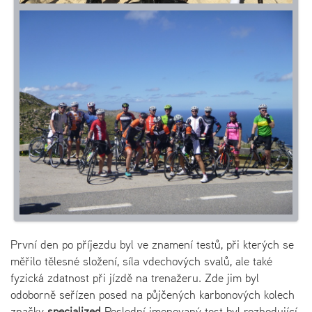
První den po příjezdu byl ve znamení testů, při kterých se
měřilo tělesné složení, síla vdechových svalů, ale také
fyzická zdatnost při jízdě na trenažeru. Zde jim byl
odoborně seřízen posed na půjčených karbonových kolech
značky
specialized
Poslední jmenovaný test byl rozhodující