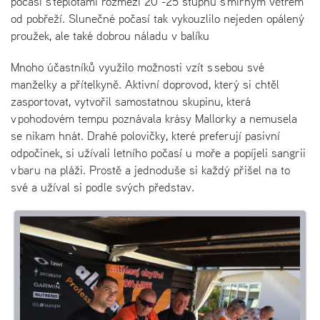
počasí s teplotami rozmezí 20 -25 stupňů s mírným větrem
od pobřeží. Slunečné počasí tak vykouzlilo nejeden opálený
proužek, ale také dobrou náladu v balíku
Mnoho účastníků využilo možnosti vzít s sebou své
manželky a přítelkyně. Aktivní doprovod, který si chtěl
zasportovat, vytvořil samostatnou skupinu, která
v pohodovém tempu poznávala krásy Mallorky a nemusela
se nikam hnát. Drahé polovičky, které preferují pasivní
odpočinek, si užívali letního počasí u moře a popíjeli sangrii
v baru na pláži. Prostě a jednoduše si každý přišel na to
své a užíval si podle svých představ.