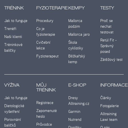
TRÉNINK
FYZIOTERAPIE
KEMPY
TESTY
Jak to funguje
Procedury
Mallorca
Proč se
podzim
nechat
Trenéři
Co je
testovat
fyzioterapie
Mallorca jaro
Naši klienti
Retül Fit -
Cvičební
Škola
Tréninkové
Správný
lekce
cyklistiky
balíčky
posed
Fyzioterapeut
Běžkařský
Zátěžový test
kemp
VÝŽIVA
MŮJ
E-SHOP
INFORMACE
TRÉNINK
Jak to funguje
Dresy
Články
Registrace
Alltraining.cz
Dietologické
Fotogalerie
Zapomenuté
vyšetření
Garmin
Alltraining
heslo
Porovnání
Nutrend
Lawi team
Průvodce
balíčků
Doplňky
O nás