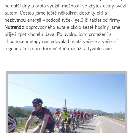
na další dny a proto využili možnosti se zbytek cesty svézt
autem. Cestou jsme ještě několikrát doplnily pití a
nezbytnou energii v podobě tyček, gelů či tablet od firmy
Nutrend
z doprovodného auta a okolo šesté hodiny jsme
přijeli zpět k hotelu Java. Po uvolňujícím protažení a
zhodnocení etapy následovala bohatá večeře a večerní
regenerační procedury včetně masáží a fyzioterapie.