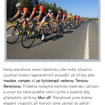
Kemp pokračoval dnem odpočinku, kde mohli účastnici
využívat mnoho regeneračních procedůr od vířivky přes
masáže
,
compex
až
po fyzioterapii vedenou Terezou
Beranovou
. Proběhla nezbytná kontrola materiálu, seřízení
a umytí kol, které probíhá velmi rychle a kvalitně díky
přípravkům od firmy
Muc-off
. Pokračovali jsme dvěma
etapami v kopcích, při kterých jsme zavítali do pohoří