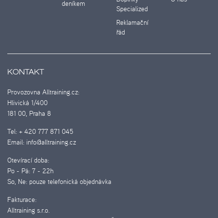
deníkem
Specialized
Reklamační
řád
KONTAKT
Provozovna Alltraining.cz:
Hlivická 1/400
181 00, Praha 8
Tel:
+ 420 777 871 045
Email:
info@alltraining.cz
Otevírací doba:
Po - Pá:
7 - 22h
So, Ne:
pouze telefonická objednávka
Fakturace:
Alltraining s.r.o.