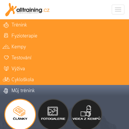
Zobrazi
naviga
Trénink
Fyzioterapie
Kempy
Testování
Výživa
Cykloškola
Můj trénink
ČLÁNKY
FOTOGALERIE
VIDEA Z KEMPŮ