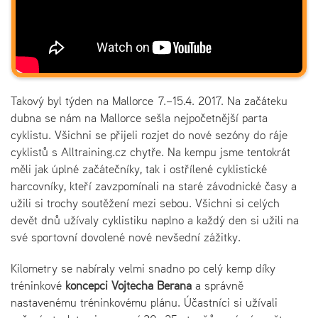
Takový byl týden na Mallorce 7.–15.4. 2017. Na začáteku
dubna se nám na Mallorce sešla nejpočetnější parta
cyklistu. Všichni se přijeli rozjet do nové sezóny do ráje
cyklistů s Alltraining.cz chytře. Na kempu jsme tentokrát
měli jak úplné začátečníky, tak i ostřílené cyklistické
harcovníky, kteří zavzpomínali na staré závodnické časy a
užili si trochy soutěžení mezi sebou. Všichni si celých
devět dnů užívaly cyklistiku naplno a každý den si užili na
své sportovní dovolené nové nevšední zážitky.
Kilometry se nabíraly velmi snadno po celý kemp díky
tréninkové
koncepci Vojtěcha Berana
a správně
nastavenému tréninkovému plánu. Účastníci si užívali