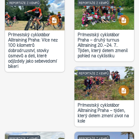
REPORTÁŽE Z KEMPŮ
REPORTÁŽE Z KEMPŮ
Příměstský cyklotábor
Příměstský cyklotábor
Alltraining Praha: Více než
Praha – druhý turnus
100 kilometrů
Alltraining 20.–24. 7..
dobrodružství, stovky
Týden, který dětem změnil
úsměvů a děti, které
pohled na cyklistiku
odjížděly jako sebevědomí
bikeři
REPORTÁŽE Z KEMPŮ
Příměstský cyklotábor
Alltraining Praha – týden,
který dětem změní život na
kole
REPORTÁŽE Z KEMPŮ
REPORTÁŽE Z KEMPŮ