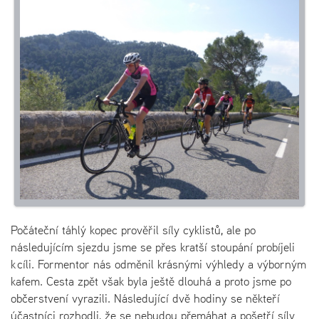
Počáteční táhlý kopec prověřil síly cyklistů, ale po
následujícím sjezdu jsme se přes kratší stoupání probíjeli
k cíli. Formentor nás odměnil krásnými výhledy a výborným
kafem. Cesta zpět však byla ještě dlouhá a proto jsme po
občerstvení vyrazili. Následující dvě hodiny se někteří
účastníci rozhodli, že se nebudou přemáhat a pošetří síly