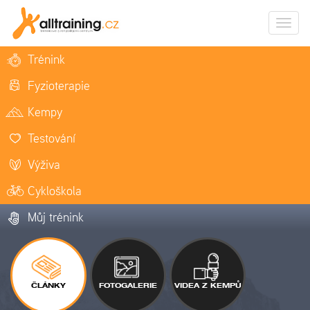
Zobrazi
naviga
Trénink
Fyzioterapie
Kempy
Testování
Výživa
Cykloškola
Můj trénink
ČLÁNKY
FOTOGALERIE
VIDEA Z KEMPŮ