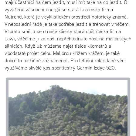
mají účastníci na čem jezdit, musí mít také na co jezdit. O
vyvážené zásobení energii se stará tuzemská firma
Nutrend, která je v cyklistickém prostředí notoricky známá.
V neposlední řadě je také potřeba jezdit a trénovat v něčem.
V tomto směru se o naše klienty stará opět česká firma
Lawi, vděčíme ji za naši nepřehlédnutelnost na mallorských
silnicích. Když už můžeme najet tisíce kilometrů a
v podstatě projet celou Mallorcu křížem krážem, je také
dobré to patřičně zaznamenat. Pro letošní rok k dané věci
využíváme skvělé gps sporttestry Garmin Edge 520.