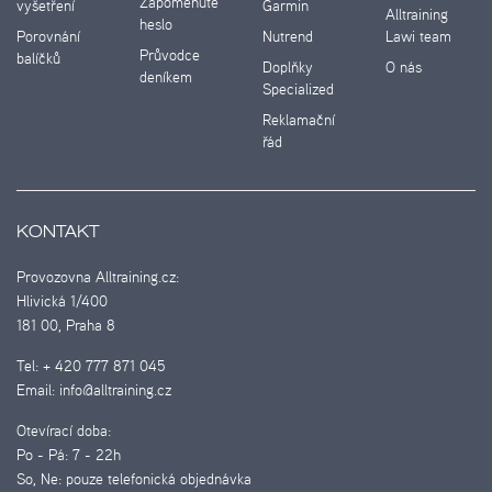
Zapomenuté
vyšetření
Garmin
Alltraining
heslo
Porovnání
Nutrend
Lawi team
Průvodce
balíčků
Doplňky
O nás
deníkem
Specialized
Reklamační
řád
KONTAKT
Provozovna Alltraining.cz:
Hlivická 1/400
181 00, Praha 8
Tel:
+ 420 777 871 045
Email:
info@alltraining.cz
Otevírací doba:
Po - Pá:
7 - 22h
So, Ne:
pouze telefonická objednávka