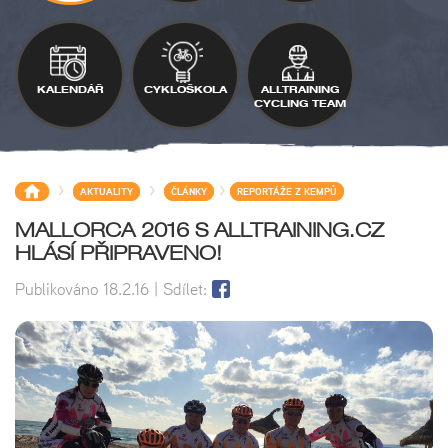
KALENDÁŘ
CYKLOŠKOLA
ALLTRAINING
CYCLING TEAM
>
>
>
AKTUALITY
ČLÁNKY
REPORTÁŽE Z KEMPŮ
MALLORCA 2016 S ALLTRAINING.CZ
HLÁSÍ PŘIPRAVENO!
Publikováno
18.2.16
| Sdílet: