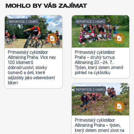
MOHLO BY VÁS ZAJÍMAT
REPORTÁŽE Z KEMPŮ
REPORTÁŽE Z KEMPŮ
Příměstský cyklotábor
Příměstský cyklotábor
Alltraining Praha: Více než
Praha – druhý turnus
100 kilometrů
Alltraining 20.–24. 7..
dobrodružství, stovky
Týden, který dětem změnil
úsměvů a děti, které
pohled na cyklistiku
odjížděly jako sebevědomí
bikeři
REPORTÁŽE Z KEMPŮ
Příměstský cyklotábor
Alltraining Praha – týden,
který dětem změní život na