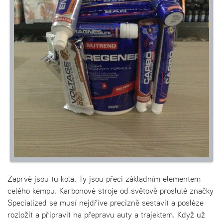
Zaprvé jsou tu kola. Ty jsou přeci základním elementem
celého kempu. Karbonové stroje od světově proslulé značky
Specialized se musí nejdříve precizně sestavit a posléze
rozložit a připravit na přepravu auty a trajektem. Když už