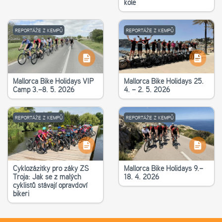
kole
REPORTÁŽE Z KEMPŮ
REPORTÁŽE Z KEMPŮ
Mallorca Bike Holidays VIP
Mallorca Bike Holidays 25.
Camp 3.–8. 5. 2026
4. – 2. 5. 2026
REPORTÁŽE Z KEMPŮ
REPORTÁŽE Z KEMPŮ
Cyklozážitky pro žáky ZŠ
Mallorca Bike Holidays 9.–
Troja: Jak se z malých
18. 4. 2026
cyklistů stávají opravdoví
bikeři