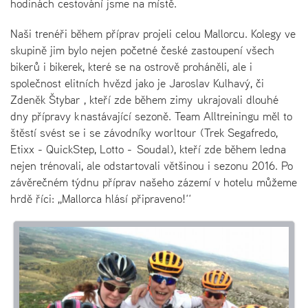
hodinách cestování jsme na místě.
Naši trenéři během příprav projeli celou Mallorcu. Kolegy ve
skupině jim bylo nejen početné české zastoupení všech
bikerů i bikerek, které se na ostrově proháněli, ale i
společnost elitních hvězd jako je Jaroslav Kulhavý, či
Zdeněk Štybar , kteří zde během zimy ukrajovali dlouhé
dny přípravy k nastávající sezoně. Team Alltreiningu měl to
štěstí svést se i se závodníky worltour (Trek Segafredo,
Etixx - QuickStep, Lotto - Soudal), kteří zde během ledna
nejen trénovali, ale odstartovali většinou i sezonu 2016. Po
závěrečném týdnu příprav našeho zázemí v hotelu můžeme
hrdě říci: ,,Mallorca hlásí připraveno!‘‘