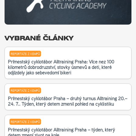
VYBRANÉ ČLÁNKY
REPORTÁŽE Z KEMPŮ
Příměstský cyklotábor Alltraining Praha: Více než 100
kilometrů dobrodružství, stovky úsměvů a děti, které
odjížděly jako sebevědomí bikeři
REPORTÁŽE Z KEMPŮ
Příměstský cyklotábor Praha – druhý turnus Alltraining 20.–
24. 7.. Týden, který dětem změnil pohled na cyklistiku
REPORTÁŽE Z KEMPŮ
Příměstský cyklotábor Alltraining Praha – týden, který
dětem změní život na kole