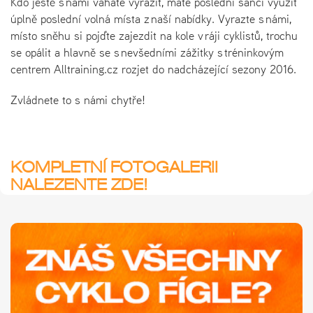
Kdo ještě s námi váháte vyrazit, máte poslední šanci využít
úplně poslední volná místa z naší nabídky. Vyrazte s námi,
místo sněhu si pojďte zajezdit na kole v ráji cyklistů, trochu
se opálit a hlavně se s nevšedními zážitky s tréninkovým
centrem Alltraining.cz rozjet do nadcházející sezony 2016.
Zvládnete to s námi chytře!
KOMPLETNÍ FOTOGALERII
NALEZENTE ZDE!