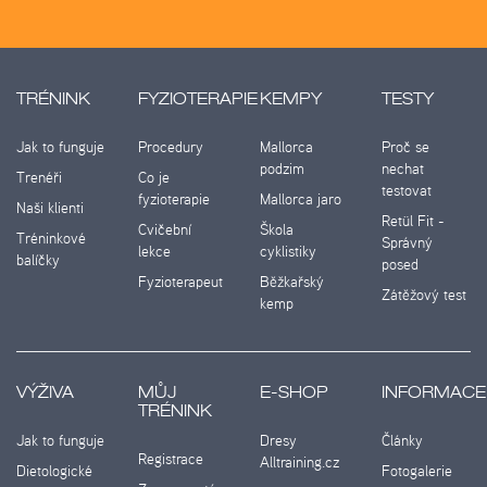
TRÉNINK
FYZIOTERAPIE
KEMPY
TESTY
Jak to funguje
Procedury
Mallorca
Proč se
podzim
nechat
Trenéři
Co je
testovat
fyzioterapie
Mallorca jaro
Naši klienti
Retül Fit -
Cvičební
Škola
Tréninkové
Správný
lekce
cyklistiky
balíčky
posed
Fyzioterapeut
Běžkařský
Zátěžový test
kemp
VÝŽIVA
MŮJ
E-SHOP
INFORMACE
TRÉNINK
Jak to funguje
Dresy
Články
Registrace
Alltraining.cz
Dietologické
Fotogalerie