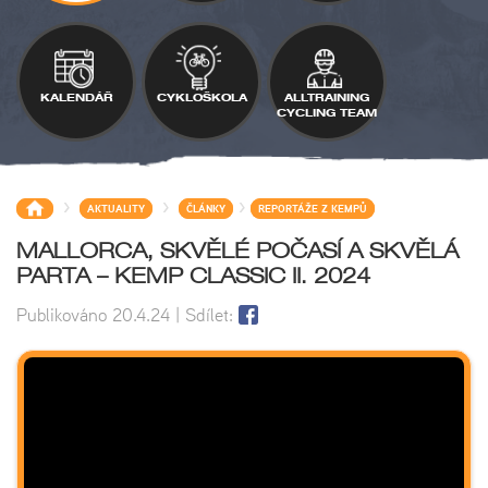
KALENDÁŘ
CYKLOŠKOLA
ALLTRAINING
CYCLING TEAM
>
>
>
AKTUALITY
ČLÁNKY
REPORTÁŽE Z KEMPŮ
MALLORCA, SKVĚLÉ POČASÍ A SKVĚLÁ
PARTA – KEMP CLASSIC II. 2024
Publikováno
20.4.24
| Sdílet: