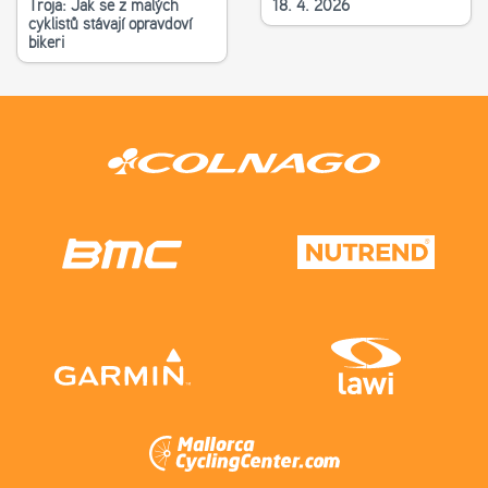
Troja: Jak se z malých
18. 4. 2026
cyklistů stávají opravdoví
bikeři