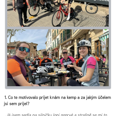
1. Co tě motivovalo přijet k nám na kemp a za jakým účelem
jsi sem přijel?
„Já jsem sedla na silničku loni poprvé a strašně se mi to