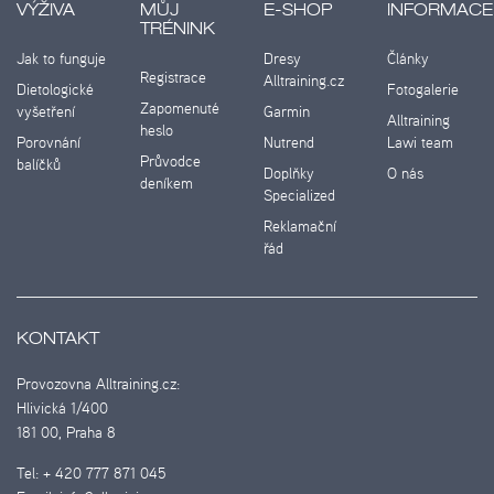
VÝŽIVA
MŮJ
E-SHOP
INFORMACE
TRÉNINK
Jak to funguje
Dresy
Články
Registrace
Alltraining.cz
Dietologické
Fotogalerie
Zapomenuté
vyšetření
Garmin
Alltraining
heslo
Porovnání
Nutrend
Lawi team
Průvodce
balíčků
Doplňky
O nás
deníkem
Specialized
Reklamační
řád
KONTAKT
Provozovna Alltraining.cz:
Hlivická 1/400
181 00, Praha 8
Tel:
+ 420 777 871 045