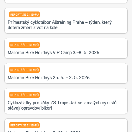
REPORTÁŽE Z KEMPŮ
Příměstský cyklotábor Alltraining Praha – týden, který
dětem změní život na kole
REPORTÁŽE Z KEMPŮ
Mallorca Bike Holidays VIP Camp 3.–8. 5. 2026
REPORTÁŽE Z KEMPŮ
Mallorca Bike Holidays 25. 4. – 2. 5. 2026
REPORTÁŽE Z KEMPŮ
Cyklozážitky pro žáky ZŠ Troja: Jak se z malých cyklistů
stávají opravdoví bikeři
REPORTÁŽE Z KEMPŮ