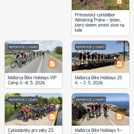
Příměstský cyklotábor
Alltraining Praha – týden,
který dětem změní život na
kole
REPORTÁŽE Z KEMPŮ
REPORTÁŽE Z KEMPŮ
Mallorca Bike Holidays VIP
Mallorca Bike Holidays 25.
Camp 3.–8. 5. 2026
4. – 2. 5. 2026
REPORTÁŽE Z KEMPŮ
REPORTÁŽE Z KEMPŮ
Cyklozážitky pro žáky ZŠ
Mallorca Bike Holidays 9.–