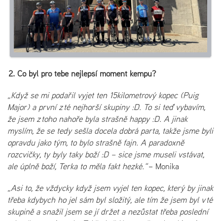
2. Co byl pro tebe nejlepší moment kempu?
„Když se mi podařil vyjet ten 15kilometrový kopec (Puig
Major) a první z té nejhorší skupiny :D. To si teď vybavím,
že jsem z toho nahoře byla strašně happy :D. A jinak
myslím, že se tedy sešla docela dobrá parta, takže jsme byli
opravdu jako tým, to bylo strašně fajn. A paradoxně
rozcvičky, ty byly taky boží :D – sice jsme museli vstávat,
ale úplně boží, Terka to měla fakt hezké.“
– Monika
„Asi to, že vždycky když jsem vyjel ten kopec, který by jinak
třeba kdybych ho jel sám byl složitý, ale tím že jsem byl v té
skupině a snažil jsem se jí držet a nezůstat třeba poslední