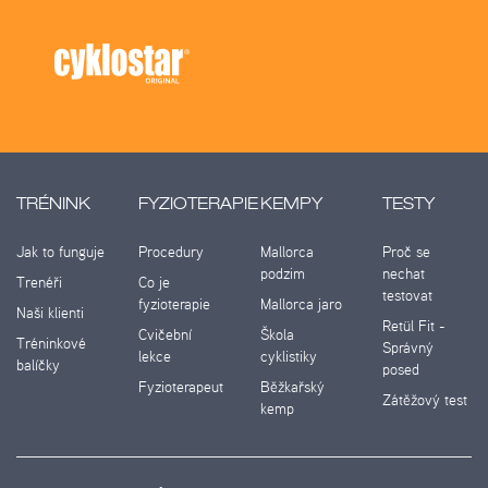
TRÉNINK
FYZIOTERAPIE
KEMPY
TESTY
Jak to funguje
Procedury
Mallorca
Proč se
podzim
nechat
Trenéři
Co je
testovat
fyzioterapie
Mallorca jaro
Naši klienti
Retül Fit -
Cvičební
Škola
Tréninkové
Správný
lekce
cyklistiky
balíčky
posed
Fyzioterapeut
Běžkařský
Zátěžový test
kemp