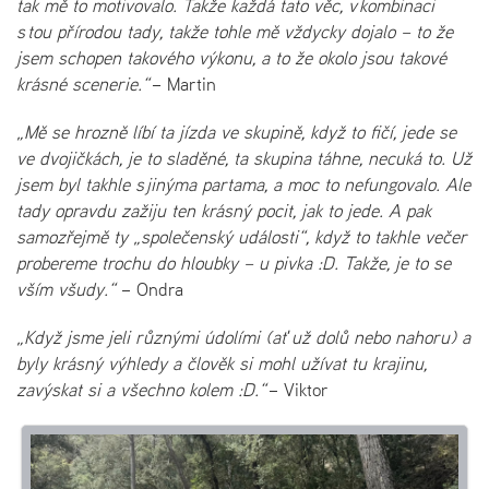
tak mě to motivovalo. Takže každá tato věc, v kombinaci
s tou přírodou tady, takže tohle mě vždycky dojalo – to že
jsem schopen takového výkonu, a to že okolo jsou takové
krásné scenerie.“
– Martin
„Mě se hrozně líbí ta jízda ve skupině, když to fičí, jede se
ve dvojičkách, je to sladěné, ta skupina táhne, necuká to. Už
jsem byl takhle s jinýma partama, a moc to nefungovalo. Ale
tady opravdu zažiju ten krásný pocit, jak to jede. A pak
samozřejmě ty „společenský události“, když to takhle večer
probereme trochu do hloubky – u pivka :D. Takže, je to se
vším všudy.“
– Ondra
„Když jsme jeli různými údolími (ať už dolů nebo nahoru) a
byly krásný výhledy a člověk si mohl užívat tu krajinu,
zavýskat si a všechno kolem :D.“
– Viktor