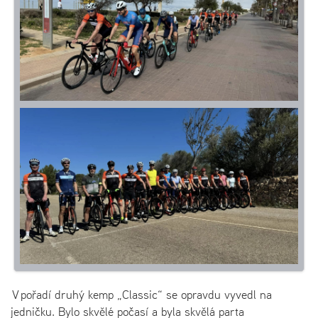
V pořadí druhý kemp „Classic“ se opravdu vyvedl na
jedničku. Bylo skvělé počasí a byla skvělá parta