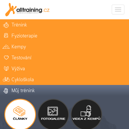
Zobrazi
naviga
Trénink
Fyzioterapie
Kempy
Testování
Výživa
Cykloškola
Můj trénink
ČLÁNKY
FOTOGALERIE
VIDEA Z KEMPŮ