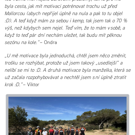
byla cesta, jak mít motivaci potrénovat trochu už před
Mallorcou (abych nepřijel úplně na nula a pak to tu objel
:D). A teď když mám za sebou i kemp, tak jsem tak o 70 %
výš, než kdybych sem nejel. Teď vím, že to mám v sobě, a
když to teď pár dní nechám uležet, tak budu mít pěknou
sezónu na kole.“
– Ondra
„U mě motivace byla jednoduchá, chtěl jsem něco změnit,
trošku se rozhýbat, protože už jsem takový „usedlejší“ a
nelíbí se mi to :D. A druhá motivace byla manželka, která se
už začala rozpohybovávat a nechtěl jsem s ní úplně ztratit
krok :D.“
– Viktor