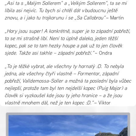
„Asi ta s „Malým Sollerem“ a „Velkým Sollerem“, ta se mi
líbila asi nejvíc. Tu bych si chtěl dát v budoucnu ještě
znovu, a i jako tu trojkorunu i se „Sa Callobrou“
– Martin
„Hory jsou super! A konkrétně, super je to západní pobřeží,
to se mi strašně líbí. Není to úplně daleko, jeden těžší
kopec, pak se to tam hezky houpe a pak už to jen člověk
sjede. Takže asi takhle – západní pobřeží.“
– Ondra
„To je těžké vybrat, ale všechny ty hornatý :D. To nebyla
jedna, ale všechny čtyři vlastně – Formentor, západní
pobřeží, Valldemossa-Soller a možná ta poslední byla vůbec
nejlepší, protože tam byl ten nejdelší kopec (Puig Major) a
člověk si vyzkoušel kde jsou ty jeho hranice – a že jsou
vlastně mnohem dál, než je ten kopec :D.“
– Viktor