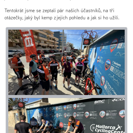
Tentokrát jsme se zeptali pár našich účastníků, na tři
otázečky, jaký byl kemp z jejich pohledu a jak si ho užili.