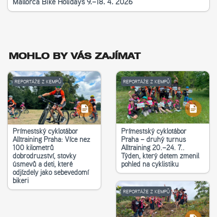
Mallorca Bike Holidays 9.–18. 4. 2026
MOHLO BY VÁS ZAJÍMAT
REPORTÁŽE Z KEMPŮ
REPORTÁŽE Z KEMPŮ
Příměstský cyklotábor
Příměstský cyklotábor
Alltraining Praha: Více než
Praha – druhý turnus
100 kilometrů
Alltraining 20.–24. 7..
dobrodružství, stovky
Týden, který dětem změnil
úsměvů a děti, které
pohled na cyklistiku
odjížděly jako sebevědomí
bikeři
REPORTÁŽE Z KEMPŮ