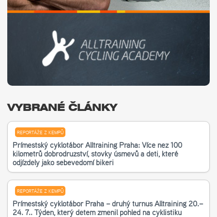
VYBRANÉ ČLÁNKY
REPORTÁŽE Z KEMPŮ
Příměstský cyklotábor Alltraining Praha: Více než 100
kilometrů dobrodružství, stovky úsměvů a děti, které
odjížděly jako sebevědomí bikeři
REPORTÁŽE Z KEMPŮ
Příměstský cyklotábor Praha – druhý turnus Alltraining 20.–
24. 7.. Týden, který dětem změnil pohled na cyklistiku