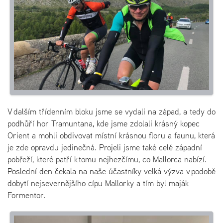
V dalším třídenním bloku jsme se vydali na západ, a tedy do
podhůří hor Tramuntana, kde jsme zdolali krásný kopec
Orient a mohli obdivovat místní krásnou floru a faunu, která
je zde opravdu jedinečná. Projeli jsme také celé západní
pobřeží, které patří k tomu nejhezčímu, co Mallorca nabízí.
Poslední den čekala na naše účastníky velká výzva v podobě
dobytí nejsevernějšího cípu Mallorky a tím byl maják
Formentor.