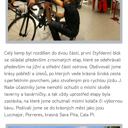
Celý kemp byl rozdělen do dvou částí, první čtyřdenní blok
se skládal především z rovinatých etap, které se odehrávali
především na jižní a střední části ostrova. Obdivovali jsme
krásy pobřeží a útesů, po kterých vede krásná široká cesta
s perfektním povrchem, jako stvořeným pro rychlou jízdu J.
Naše účastníky jsme nemohli ochudit o místní skvělé
taverny a kavárničky, a tak vždy uprostřed etapy byla
zastávka, na které jsme ochutnali místní koláče či výbornou
kávu. Podívali jsme se do krásných měst jako jsou
Lucmajor, Porreres, krasná Sara Pita, Cala Pí.