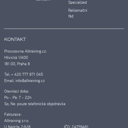
Specialized
Reklamační
řád
KONTAKT
Provozovna Alltraining.cz:
Hlivická 1/400
181 00, Praha 8
Tel:
+ 420 777 871 045
Email:
info@alltraining.cz
Otevírací doba:
Po - Pá:
7 - 22h
So, Ne:
pouze telefonická objednávka
Fakturace:
Alltraining s.r.o.
U Nádrže 2/618
IČO:
24759481