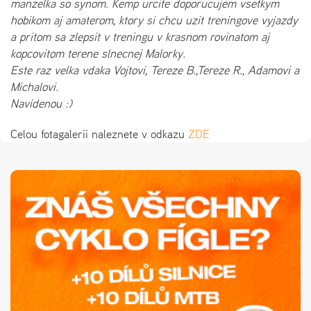
manzelka so synom. Kemp urcite doporucujem vsetkym
hobikom aj amaterom, ktory si chcu uzit treningove vyjazdy
a pritom sa zlepsit v treningu v krasnom rovinatom aj
kopcovitom terene slnecnej Malorky.
Este raz velka vdaka Vojtovi, Tereze B.,Tereze R., Adamovi a
Michalovi.
Navidenou :)
Celou fotagalerii naleznete v odkazu
ZDE