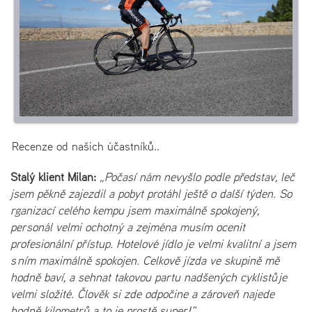
Recenze od našich účastníků..
Stalý klient Milan:
„Počasí nám nevyšlo podle představ, leč
jsem pěkně zajezdil a pobyt protáhl ještě o další týden. So
rganizací celého kempu jsem maximálně spokojený,
personál velmi ochotný a zejména musím ocenit
profesionální přístup. Hotelové jídlo je velmi kvalitní a jsem
s ním maximálně spokojen. Celkově jízda ve skupině mě
hodně baví, a sehnat takovou partu nadšených cyklistů je
velmi složité. Člověk si zde odpočine a zároveň najede
hodně kilometrů a to je prostě super!“