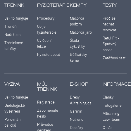
TRÉNINK
FYZIOTERAPIE
KEMPY
TESTY
Jak to funguje
Procedury
Mallorca
Proč se
podzim
nechat
Trenéři
Co je
testovat
fyzioterapie
Mallorca jaro
Naši klienti
Retül Fit -
Cvičební
Škola
Tréninkové
Správný
lekce
cyklistiky
balíčky
posed
Fyzioterapeut
Běžkařský
Zátěžový test
kemp
VÝŽIVA
MŮJ
E-SHOP
INFORMACE
TRÉNINK
Jak to funguje
Dresy
Články
Registrace
Alltraining.cz
Dietologické
Fotogalerie
Zapomenuté
vyšetření
Garmin
Alltraining
heslo
Porovnání
Nutrend
Lawi team
Průvodce
balíčků
Doplňky
O nás
deníkem