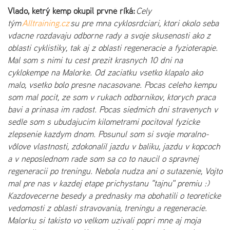
Vlado, ketrý kemp okupil prvně říká:
Cely
tým
Alltraining.cz
su pre mna cyklosrdciari, ktori okolo seba
vdacne rozdavaju odborne rady a svoje skusenosti ako z
oblasti cyklistiky, tak aj z oblasti regeneracie a fyzioterapie.
Mal som s nimi tu cest prezit krasnych 10 dni na
cyklokempe na Malorke. Od zaciatku vsetko klapalo ako
malo, vsetko bolo presne nacasovane. Pocas celeho kempu
som mal pocit, ze som v rukach odbornikov, ktorych praca
bavi a prinasa im radost. Pocas siedmich dni stravenych v
sedle som s ubudajucim kilometrami pocitoval fyzicke
zlepsenie kazdym dnom. Posunul som si svoje moralno-
vôlove vlastnosti, zdokonalil jazdu v baliku, jazdu v kopcoch
a v neposlednom rade som sa co to naucil o spravnej
regeneracii po treningu. Nebola nudza ani o sutazenie, Vojto
mal pre nas v kazdej etape prichystanu "tajnu" premiu :)
Kazdovecerne besedy a prednasky ma obohatili o teoreticke
vedomosti z oblasti stravovania, treningu a regeneracie.
Malorku si takisto vo velkom uzivali popri mne aj moja