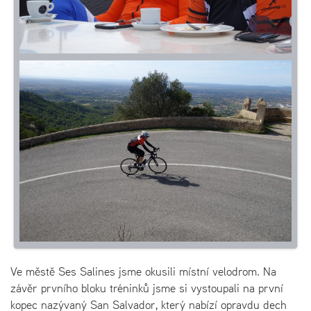
Ve městě Ses Salines jsme okusili místní velodrom. Na
závěr prvního bloku tréninků jsme si vystoupali na první
kopec nazývaný San Salvador, který nabízí opravdu dech