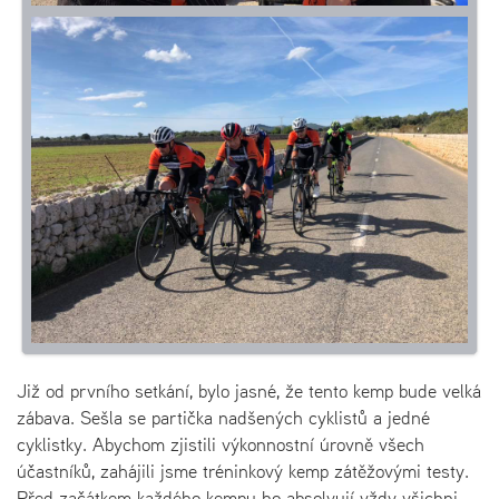
Již od prvního setkání, bylo jasné, že tento kemp bude velká
zábava. Sešla se partička nadšených cyklistů a jedné
cyklistky. Abychom zjistili výkonnostní úrovně všech
účastníků, zahájili jsme tréninkový kemp zátěžovými testy.
Před začátkem každého kempu ho absolvují vždy všichni