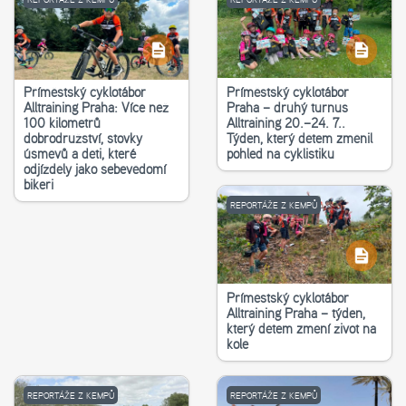
Příměstský cyklotábor
Příměstský cyklotábor
Alltraining Praha: Více než
Praha – druhý turnus
100 kilometrů
Alltraining 20.–24. 7..
dobrodružství, stovky
Týden, který dětem změnil
úsměvů a děti, které
pohled na cyklistiku
odjížděly jako sebevědomí
bikeři
REPORTÁŽE Z KEMPŮ
Příměstský cyklotábor
Alltraining Praha – týden,
který dětem změní život na
kole
REPORTÁŽE Z KEMPŮ
REPORTÁŽE Z KEMPŮ