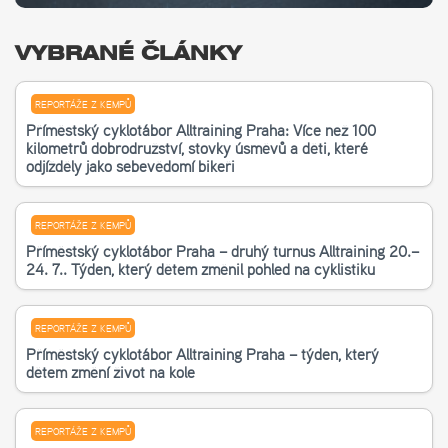
VYBRANÉ ČLÁNKY
REPORTÁŽE Z KEMPŮ
Příměstský cyklotábor Alltraining Praha: Více než 100
kilometrů dobrodružství, stovky úsměvů a děti, které
odjížděly jako sebevědomí bikeři
REPORTÁŽE Z KEMPŮ
Příměstský cyklotábor Praha – druhý turnus Alltraining 20.–
24. 7.. Týden, který dětem změnil pohled na cyklistiku
REPORTÁŽE Z KEMPŮ
Příměstský cyklotábor Alltraining Praha – týden, který
dětem změní život na kole
REPORTÁŽE Z KEMPŮ