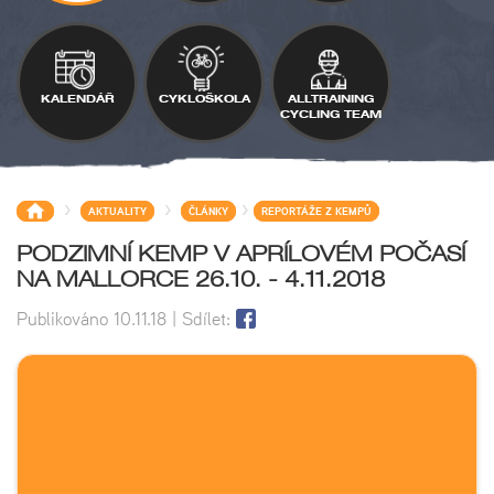
KALENDÁŘ
CYKLOŠKOLA
ALLTRAINING
CYCLING TEAM
>
>
>
AKTUALITY
ČLÁNKY
REPORTÁŽE Z KEMPŮ
PODZIMNÍ KEMP V APRÍLOVÉM POČASÍ
NA MALLORCE 26.10. - 4.11.2018
Publikováno
10.11.18
| Sdílet: