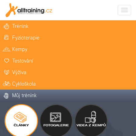
Zobrazi
naviga
Trénink
Fyzioterapie
Kempy
Testování
Výživa
Cykloškola
Můj trénink
ČLÁNKY
FOTOGALERIE
VIDEA Z KEMPŮ