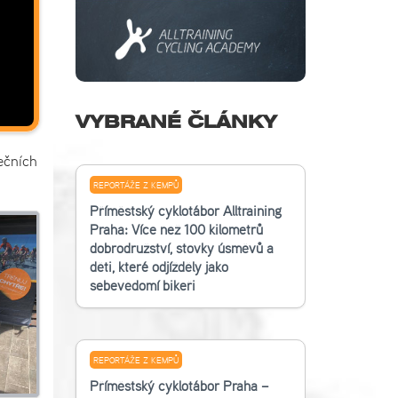
VYBRANÉ ČLÁNKY
ečních
REPORTÁŽE Z KEMPŮ
Příměstský cyklotábor Alltraining
Praha: Více než 100 kilometrů
dobrodružství, stovky úsměvů a
děti, které odjížděly jako
sebevědomí bikeři
REPORTÁŽE Z KEMPŮ
Příměstský cyklotábor Praha –