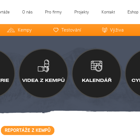
ortáže
O nás
Pro firmy
Projekty
Kontakt
Eshop
Kempy
Testování
Výživa
RIE
VIDEA Z KEMPŮ
KALENDÁŘ
CY
REPORTÁŽE Z KEMPŮ