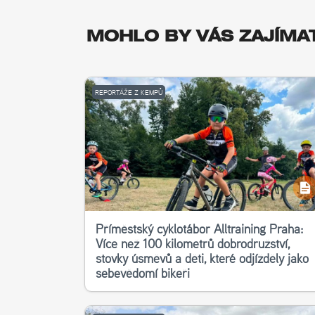
MOHLO BY VÁS ZAJÍMA
REPORTÁŽE Z KEMPŮ
Příměstský cyklotábor Alltraining Praha:
Více než 100 kilometrů dobrodružství,
stovky úsměvů a děti, které odjížděly jako
sebevědomí bikeři