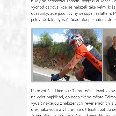
nikdy se neomrzící západní pobřeží či kopec Or
východ ostrova, kde se nabízeli také velmi krá
účastníky, zde jsou roviny se super asfaltem. 
polovině, tak aby naši účastníci poznali místní 
Po první časti kempu (3 dny) následoval volný 
na výlet například, do nedalekého města Palma
využít některou z nabízených regeneračních služ
utekl jako voda a všichni se už těšili zpět do 
Tramuntana, kde na nás čekali kopce, které mají