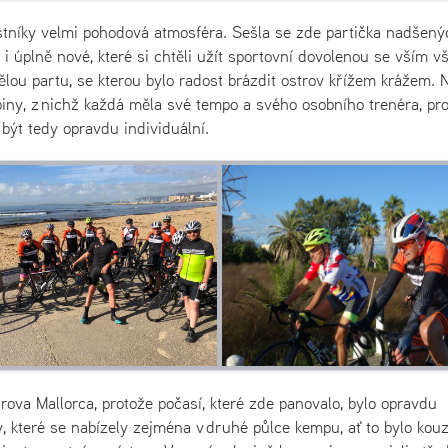
stníky velmi pohodová atmosféra. Sešla se zde partička nadšený
k i úplně nové, které si chtěli užít sportovní dovolenou se vším v
lou partu, se kterou bylo radost brázdit ostrov křížem krážem. 
iny, z nichž každá měla své tempo a svého osobního trenéra, pr
 být tedy opravdu individuální.
rova Mallorca, protože počasí, které zde panovalo, bylo opravdu
, které se nabízely zejména v druhé půlce kempu, ať to bylo kou