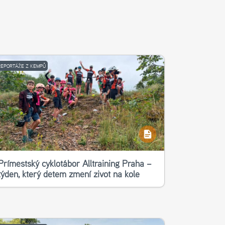
REPORTÁŽE Z KEMPŮ
Příměstský cyklotábor Alltraining Praha –
týden, který dětem změní život na kole