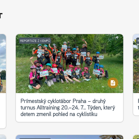
T
REPORTÁŽE Z KEMPŮ
Příměstský cyklotábor Praha – druhý
turnus Alltraining 20.–24. 7.. Týden, který
dětem změnil pohled na cyklistiku