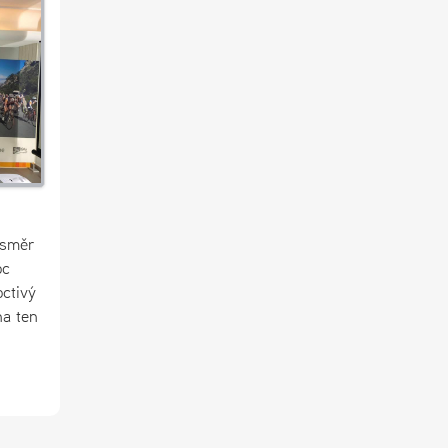
 směr
oc
octivý
na ten