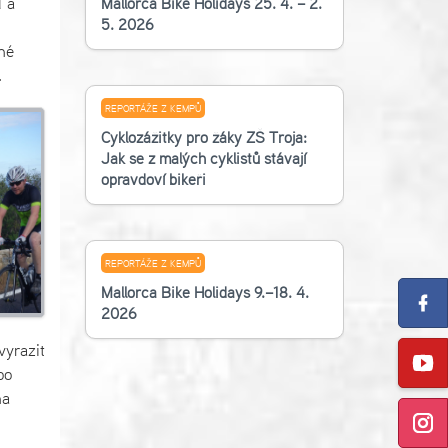
d a
Mallorca Bike Holidays 25. 4. – 2.
5. 2026
hé
.
REPORTÁŽE Z KEMPŮ
Cyklozážitky pro žáky ZŠ Troja:
Jak se z malých cyklistů stávají
opravdoví bikeři
REPORTÁŽE Z KEMPŮ
Mallorca Bike Holidays 9.–18. 4.
2026
vyrazit
bo
na