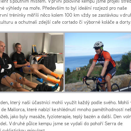
ient s poutním místem. V první polovině kempu jsme projeli stře
sné výhledy na moře. Především to byl ideální rozjezd pro naše
První tréninky měřili něco kolem 100 km vždy se zastávkou v dru
kulturu a ochutnali zdejší cafe cortado či výborné koláče a dorty
den, který naši účastníci mohli využít každý podle svého. Mohli 
 de Mallorca, které nabízí ke shlédnutí mnoho pamětihodností ne
eb, jako byly masáže, fyzioterapie, teplý bazén a další. Den vol
sedel. V druhé půlce kempu jsme se vydali do pohoří Serra de
 cyklistickou minulost.