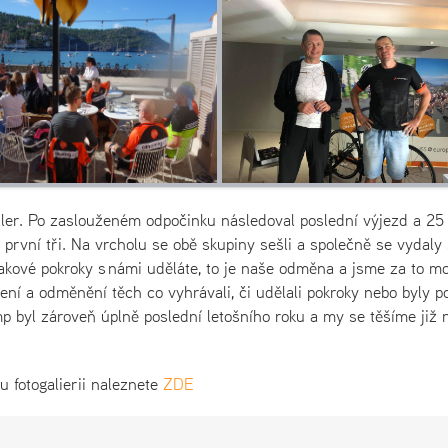
ler. Po zaslouženém odpočinku následoval poslední výjezd a 25
o první tři. Na vrcholu se obě skupiny sešli a společně se vydaly
Takové pokroky s námi uděláte, to je naše odměna a jsme za to m
ení a odměnění těch co vyhrávali, či udělali pokroky nebo byly p
mp byl zároveň úplně poslední letošního roku a my se těšíme již 
u fotogalierii naleznete
ZDE