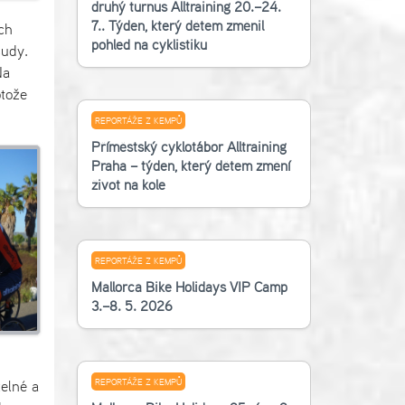
druhý turnus Alltraining 20.–24.
7.. Týden, který dětem změnil
ch
pohled na cyklistiku
šudy.
Na
otože
REPORTÁŽE Z KEMPŮ
Příměstský cyklotábor Alltraining
Praha – týden, který dětem změní
život na kole
REPORTÁŽE Z KEMPŮ
Mallorca Bike Holidays VIP Camp
3.–8. 5. 2026
REPORTÁŽE Z KEMPŮ
zelné a