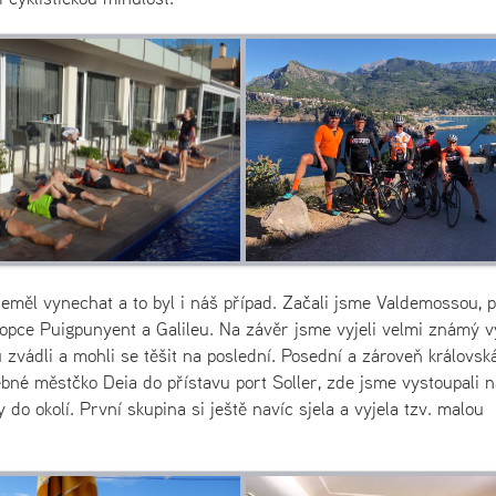
 neměl vynechat a to byl i náš případ. Začali jsme Valdemossou, p
 kopce Puigpunyent a Galileu. Na závěr jsme vyjeli velmi známý v
 zvádli a mohli se těšit na poslední. Posední a zároveň královsk
bné městčko Deia do přístavu port Soller, zde jsme vystoupali n
do okolí. První skupina si ještě navíc sjela a vyjela tzv. malou