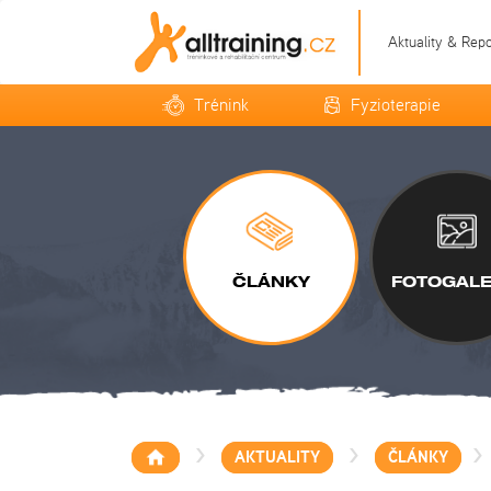
Aktuality & Rep
Trénink
Fyzioterapie
ČLÁNKY
FOTOGALE
>
>
>
AKTUALITY
ČLÁNKY