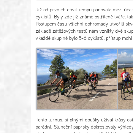
Již od prvních chvil kempu panovala mezi úča
cyklistů. Byly zde již známé ostřílené tváře, ta
Postupem času všichni dohromady utvořili skvě
základě zátěžových testů nám vznikly dvě skup
v každé skupině bylo 5-6 cyklistů, přístup mohl
Tento turnus, si plnými doušky užíval krásy ost
parádní. Sluneční paprsky dokreslovaly výhledy