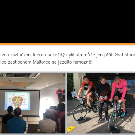
ou rozlučkou, kterou si každý cyklista může jen přát. Svit slun
ice zaslíbeném Mallorce se jezdilo famozně!