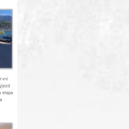
rvní
ýjezd
á etapa
a