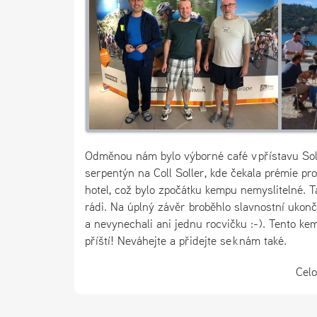
Odměnou nám bylo výborné café v přístavu Sol
serpentýn na Coll Soller, kde čekala prémie pr
hotel, což bylo zpočátku kempu nemyslitelné. 
rádi. Na úplný závěr broběhlo slavnostní ukonč
a nevynechali ani jednu rocvičku :-). Tento ke
příští! Neváhejte a přidejte se k nám také.
Celo