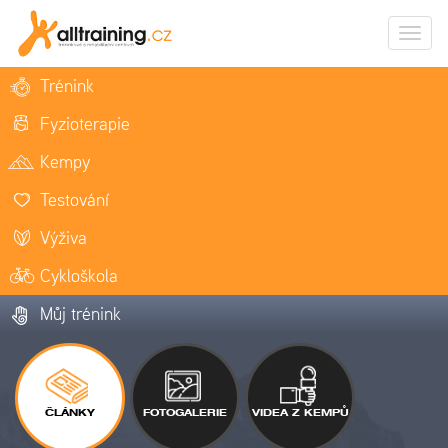
Zobrazi
naviga
Trénink
Fyzioterapie
Kempy
Testování
Výživa
Cykloškola
Můj trénink
ČLÁNKY
FOTOGALERIE
VIDEA Z KEMPŮ