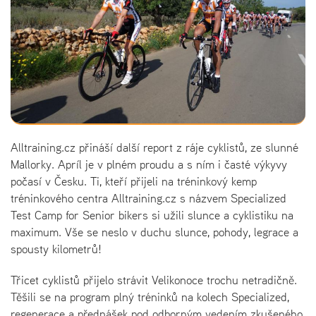
Alltraining.cz přináší další report z ráje cyklistů, ze slunné
Mallorky. Apríl je v plném proudu a s ním i časté výkyvy
počasí v Česku. Ti, kteří přijeli na tréninkový kemp
tréninkového centra Alltraining.cz s názvem Specialized
Test Camp for Senior bikers si užili slunce a cyklistiku na
maximum. Vše se neslo v duchu slunce, pohody, legrace a
spousty kilometrů!
Třicet cyklistů přijelo strávit Velikonoce trochu netradičně.
Těšili se na program plný tréninků na kolech Specialized,
regenerace a přednášek pod odborným vedením zkušeného