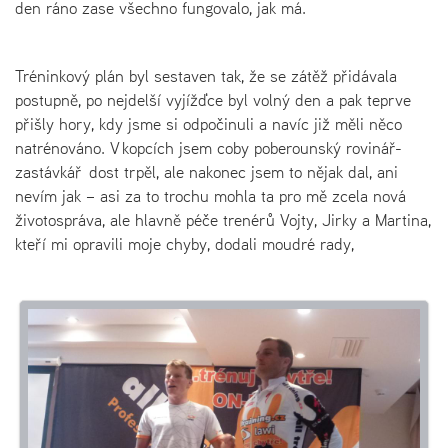
den ráno zase všechno fungovalo, jak má.
Tréninkový plán byl sestaven tak, že se zátěž přidávala
postupně, po nejdelší vyjížďce byl volný den a pak teprve
přišly hory, kdy jsme si odpočinuli a navíc již měli něco
natrénováno. V kopcích jsem coby poberounský rovinář-
zastávkář dost trpěl, ale nakonec jsem to nějak dal, ani
nevím jak – asi za to trochu mohla ta pro mě zcela nová
životospráva, ale hlavně péče trenérů Vojty, Jirky a Martina,
kteří mi opravili moje chyby, dodali moudré rady,