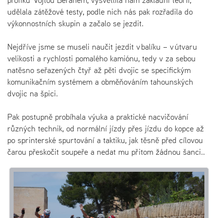
udělala zátěžové testy, podle nich nás pak rozřadila do
výkonnostních skupin a začalo se jezdit.
Nejdříve jsme se museli naučit jezdit v balíku – v útvaru
velikosti a rychlosti pomalého kamiónu, tedy v za sebou
natěsno seřazených čtyř až pěti dvojic se specifickým
komunikačním systémem a obměňováním tahounských
dvojic na špici.
Pak postupně probíhala výuka a praktické nacvičování
různých technik, od normální jízdy přes jízdu do kopce až
po sprinterské spurtování a taktiku, jak těsně před cílovou
čarou přeskočit soupeře a nedat mu přitom žádnou šanci..