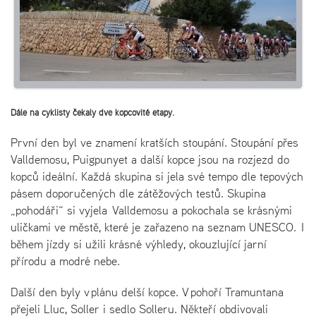
Dále na cyklisty čekaly dvě kopcovité etapy.
První den byl ve znamení kratších stoupání. Stoupání přes
Valldemosu, Puigpunyet a další kopce jsou na rozjezd do
kopců ideální. Každá skupina si jela své tempo dle tepových
pásem doporučených dle zátěžových testů. Skupina
„pohodáři“ si vyjela Valldemosu a pokochala se krásnými
uličkami ve městě, které je zařazeno na seznam UNESCO. I
během jízdy si užili krásné výhledy, okouzlující jarní
přírodu a modré nebe.
Další den byly v plánu delší kopce. V pohoří Tramuntana
přejeli Lluc, Soller i sedlo Solleru. Někteří obdivovali