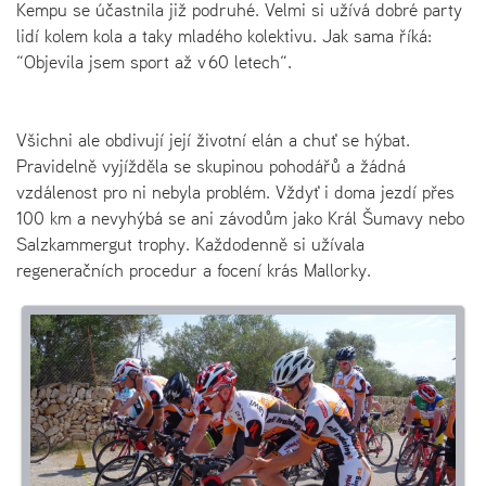
Kempu se účastnila již podruhé. Velmi si užívá dobré party
lidí kolem kola a taky mladého kolektivu. Jak sama říká:
“Objevila jsem sport až v 60 letech“.
Všichni ale obdivují její životní elán a chuť se hýbat.
Pravidelně vyjížděla se skupinou pohodářů a žádná
vzdálenost pro ni nebyla problém. Vždyť i doma jezdí přes
100 km a nevyhýbá se ani závodům jako Král Šumavy nebo
Salzkammergut trophy. Každodenně si užívala
regeneračních procedur a focení krás Mallorky.