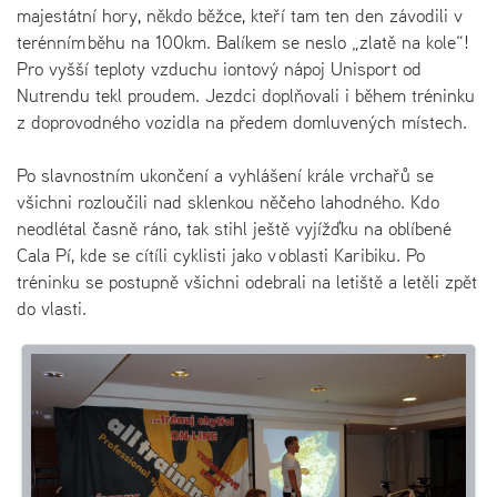
majestátní hory, někdo běžce, kteří tam ten den závodili v
terénním běhu na 100km. Balíkem se neslo „zlatě na kole“!
Pro vyšší teploty vzduchu iontový nápoj Unisport od
Nutrendu tekl proudem. Jezdci doplňovali i během tréninku
z doprovodného vozidla na předem domluvených místech.
Po slavnostním ukončení a vyhlášení krále vrchařů se
všichni rozloučili nad sklenkou něčeho lahodného. Kdo
neodlétal časně ráno, tak stihl ještě vyjížďku na oblíbené
Cala Pí, kde se cítíli cyklisti jako v oblasti Karibiku. Po
tréninku se postupně všichni odebrali na letiště a letěli zpět
do vlasti.