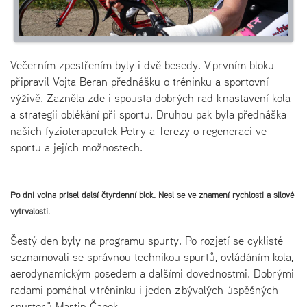
Večerním zpestřením byly i dvě besedy. V prvním bloku
připravil Vojta Beran přednášku o tréninku a sportovní
výživě. Zazněla zde i spousta dobrých rad k nastavení kola
a strategii oblékání při sportu. Druhou pak byla přednáška
našich fyzioterapeutek Petry a Terezy o regeneraci ve
sportu a jejích možnostech.
Po dni volna přišel další čtyřdenní blok. Nesl se ve znamení rychlosti a silové
vytrvalosti.
Šestý den byly na programu spurty. Po rozjetí se cyklisté
seznamovali se správnou technikou spurtů, ovládáním kola,
aerodynamickým posedem a dalšími dovednostmi. Dobrými
radami pomáhal v tréninku i jeden z bývalých úspěšných
spurterů Martin Čapek.