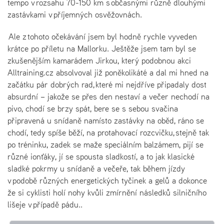
tempo v rozsahu 70-150 km s občasnými různě dlouhými
zastávkami v příjemných osvěžovnách.
Ale z tohoto očekávání jsem byl hodně rychle vyveden
krátce po příletu na Mallorku. Ještěže jsem tam byl se
zkušenějším kamarádem Jirkou, který podobnou akci
Alltraining.cz absolvoval již poněkolikáté a dal mi hned na
začátku pár dobrých rad, které mi nejdříve připadaly dost
absurdní – jakože se přes den nestaví a večer nechodí na
pivo, chodí se brzy spát, bere se s sebou svačina
připravená u snídaně namísto zastávky na oběd, ráno se
chodí, tedy spíše běží, na protahovací rozcvičku, stejně tak
po tréninku, zadek se maže speciálním balzámem, pijí se
různé ionťáky, jí se spousta sladkostí, a to jak klasické
sladké pokrmy u snídaně a večeře, tak během jízdy
v podobě různých energetických tyčinek a gelů a dokonce
že si cyklisti holí nohy kvůli zmírnění následků silničního
lišeje v případě pádu..