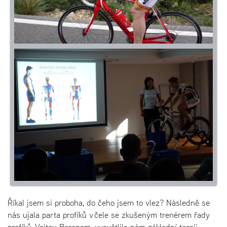
Říkal jsem si proboha, do čeho jsem to vlez? Následně se
nás ujala parta profíků v čele se zkušeným trenérem řady
profíků Vojtou Beranem, vysvětlila nám základní teorii,