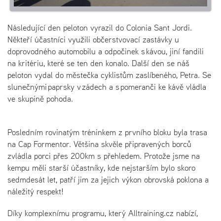
Následující den peloton vyrazil do Colonia Sant Jordi.
Někteří účastníci využili občerstvovací zastávky u
doprovodného automobilu a odpočinek s kávou, jiní fandili
na kritériu, které se ten den konalo. Další den se náš
peloton vydal do městečka cyklistům zaslíbeného, Petra. Se
slunečnými paprsky v zádech a s pomeranči ke kávě vládla
ve skupině pohoda.
Posledním rovinatým tréninkem z prvního bloku byla trasa
na Cap Formentor. Většina skvěle připravených borců
zvládla porci přes 200km s přehledem. Protože jsme na
kempu měli starší účastníky, kde nejstarším bylo skoro
sedmdesát let, patří jim za jejich výkon obrovská poklona a
náležitý respekt!
Díky komplexnímu programu, který Alltraining.cz nabízí,