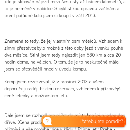
kde je slibován nájezd mezi šesti sty až tisícem kilometrů, a
to je nejméně v nabídce. S cyklistikou opravdu začínám a
první pořádné kolo jsem si koupil v září 2013.
Znamená to tedy, že jej vlastním osm měsíců. Vzhledem k
zimní přestávce bylo možné z této doby jezdit venku pouhé
dva měsíce. Stihl jsem tedy najezdit jen 580 km a cca 20
hodin doma, na válcích. O tom, že je to neskutečně málo,
jsem se přesvědčil hned v úvodu kempu.
Kemp jsem rezervoval již v prosinci 2013 a všem
doporučuji raději brzkou rezervaci, vzhledem k příznivější
ceně letenky a možnostem letu.
Dále jsem se rozhodl pro přílet do místa konání o jeden den
Potřebujete poradit?
dříve. (Cena prodloužení o jeden den je také poměrně
příznivá a vše probíhá více v klidu.) Přímé lety Praha -