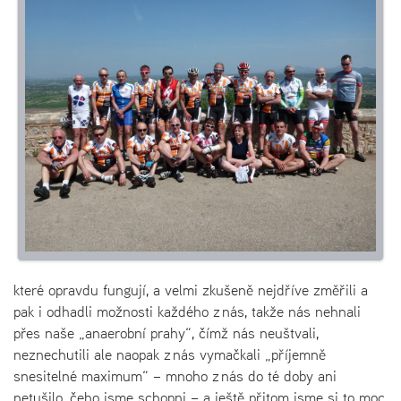
které opravdu fungují, a velmi zkušeně nejdříve změřili a
pak i odhadli možnosti každého z nás, takže nás nehnali
přes naše „anaerobní prahy“, čímž nás neuštvali,
neznechutili ale naopak z nás vymačkali „příjemně
snesitelné maximum“ – mnoho z nás do té doby ani
netušilo, čeho jsme schopni – a ještě přitom jsme si to moc