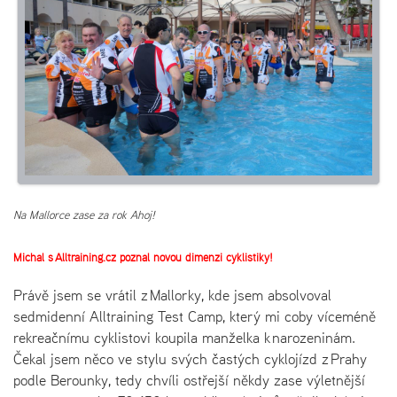
Na Mallorce zase za rok Ahoj!
Michal s Alltraining.cz poznal novou dimenzi cyklistiky!
Právě jsem se vrátil z Mallorky, kde jsem absolvoval
sedmidenní Alltraining Test Camp, který mi coby víceméně
rekreačnímu cyklistovi koupila manželka k narozeninám.
Čekal jsem něco ve stylu svých častých cyklojízd z Prahy
podle Berounky, tedy chvíli ostřejší někdy zase výletnější