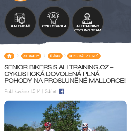
KALENDÁŘ
CYKLOŠKOLA
ALLTRAINING
CYCLING TEAM
>
>
>
AKTUALITY
ČLÁNKY
REPORTÁŽE Z KEMPŮ
SENIOR BIKERS S ALLTRAINING.CZ –
CYKLISTICKÁ DOVOLENÁ PLNÁ
POHODY NA PROSLUNĚNÉ MALLORCE!
Publikováno
1.5.14
| Sdílet: