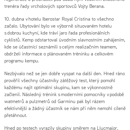
trenéra řady vrcholových sportovců Vojty Berana.
10. dubna v hotelu Iberostar Royal Cristina to všechno
začalo. Ubytování bylo ve výborně situovaném hotelu
s dobrou kuchyní, kde tráví jaro řada profesionálních
cyklistů. Kemp odstartoval úvodním slavnostním zahájením,
kde se účastnící seznámili s celým realizačním teamem,
obdrželi informace o plánovaném tréninku a celkovém
programu kempu.
Nezbývalo než se jen dobře vyspat na další den. Hned ráno
prověřil všechny účastníky zátěžový test, který pomohl
každému najít optimální skupinu, kam se výkonnostně
začlenil. Následný trénink s moderními pomocníky v podobě
watmetrů a pulzmetrů od Garminu pak byl rázem
efektivnější a žádný účastník se nám při něm nemohl cíleně
přetáhnout.
Hned po testech vyrazily skupiny směrem na Llucmajor,