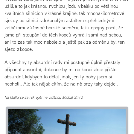
užili, a to jak krásnou rychlou jízdu v balíku po většinou
kvalitních silnicích v krásné krajině, tak mnohakilometrové
sjezdy po silnici s dokonalým asfaltem s přehlednými
zatáčkami v úžasné horské scenérii, tak i opojný pocit, že
jsme při stoupání do těch kopců vyhráli sami nad sebou,
ani to zas tak moc nebolelo a ještě pak za odměnu byl ten
sjezd z kopce.
A všechny ty absurdní rady mi postupně úplně přestaly
připadat absurdní, dokonce by mi na konci akce přišlo
absurdní, kdybych to dělal jinak, jen ty nohy jsem si
neoholil. Ale tak nějak cítím, že na ně brzy taky dojde..
Na Mallorce za rok opět na viděnou Michal Smrž