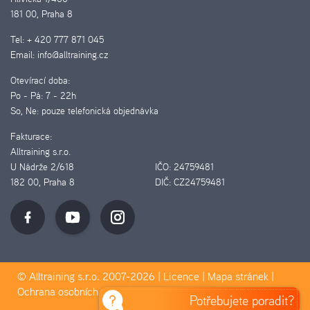
181 00, Praha 8
Tel:
+ 420 777 871 045
Email:
info@alltraining.cz
Otevírací doba:
Po - Pá:
7 - 22h
So, Ne:
pouze telefonická objednávka
Fakturace:
Alltraining s.r.o.
U Nádrže 2/618
IČO:
24759481
182 00, Praha 8
DIČ:
CZ24759481
© Alltraining s.r.o. 2007-2026 |
Licence
|
Mapa stránek
|
Ochrana osobních údajů
|
Pravidla Cookies
Potřebujete poradit?
D&D&H Pilotmedia