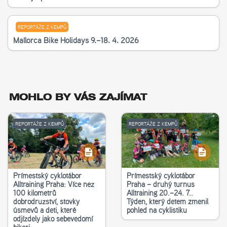
REPORTÁŽE Z KEMPŮ
Mallorca Bike Holidays 9.–18. 4. 2026
MOHLO BY VÁS ZAJÍMAT
REPORTÁŽE Z KEMPŮ
REPORTÁŽE Z KEMPŮ
Příměstský cyklotábor
Příměstský cyklotábor
Alltraining Praha: Více než
Praha – druhý turnus
100 kilometrů
Alltraining 20.–24. 7..
dobrodružství, stovky
Týden, který dětem změnil
úsměvů a děti, které
pohled na cyklistiku
odjížděly jako sebevědomí