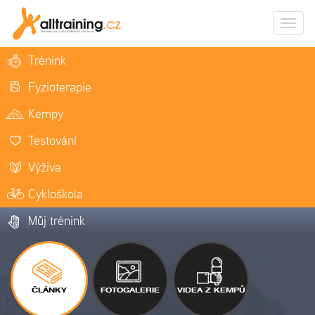
Zobrazi
naviga
Trénink
Fyzioterapie
Kempy
Testování
Výživa
Cykloškola
Můj trénink
ČLÁNKY
FOTOGALERIE
VIDEA Z KEMPŮ