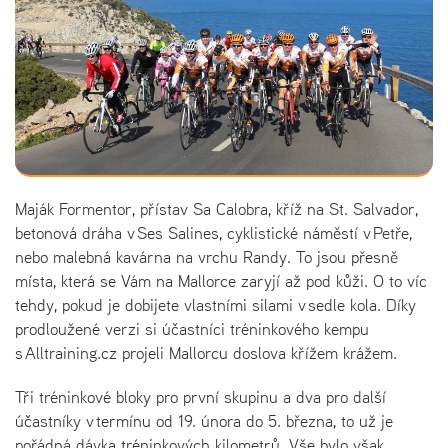
Maják Formentor, přístav Sa Calobra, kříž na St. Salvador,
betonová dráha v Ses Salines, cyklistické náměstí v Petře,
nebo malebná kavárna na vrchu Randy. To jsou přesně
místa, která se Vám na Mallorce zaryjí až pod kůži. O to víc
tehdy, pokud je dobijete vlastními silami v sedle kola. Díky
prodloužené verzi si účastníci tréninkového kempu
s Alltraining.cz projeli Mallorcu doslova křížem krážem.
Tři tréninkové bloky pro první skupinu a dva pro další
účastníky v termínu od 19. února do 5. března, to už je
pořádná dávka tréninkových kilometrů. Vše bylo však