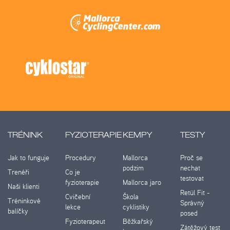
TRÉNINK
FYZIOTERAPIE
KEMPY
TESTY
Jak to funguje
Procedury
Mallorca
Proč se
podzim
nechat
Trenéři
Co je
testovat
fyzioterapie
Mallorca jaro
Naši klienti
Retül Fit -
Cvičební
Škola
Tréninkové
Správný
lekce
cyklistiky
balíčky
posed
Fyzioterapeut
Běžkařský
Zátěžový test