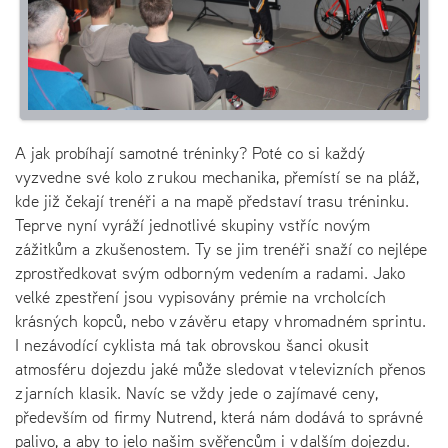
A jak probíhají samotné tréninky? Poté co si každý
vyzvedne své kolo z rukou mechanika, přemístí se na pláž,
kde již čekají trenéři a na mapě představí trasu tréninku.
Teprve nyní vyráží jednotlivé skupiny vstříc novým
zážitkům a zkušenostem. Ty se jim trenéři snaží co nejlépe
zprostředkovat svým odborným vedením a radami. Jako
velké zpestření jsou vypisovány prémie na vrcholcích
krásných kopců, nebo v závěru etapy v hromadném sprintu.
I nezávodící cyklista má tak obrovskou šanci okusit
atmosféru dojezdu jaké může sledovat v televizních přenos
z jarních klasik. Navíc se vždy jede o zajímavé ceny,
především od firmy Nutrend, která nám dodává to správné
palivo, a aby to jelo našim svěřencům i v dalším dojezdu.