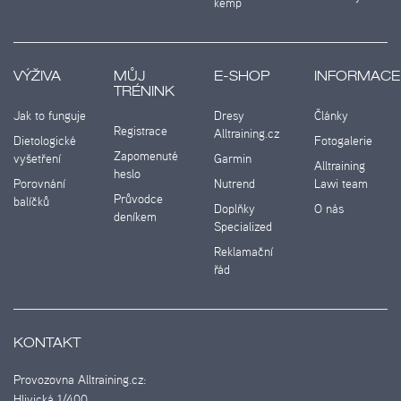
kemp
VÝŽIVA
MŮJ
E-SHOP
INFORMACE
TRÉNINK
Jak to funguje
Dresy
Články
Registrace
Alltraining.cz
Dietologické
Fotogalerie
Zapomenuté
vyšetření
Garmin
Alltraining
heslo
Porovnání
Nutrend
Lawi team
Průvodce
balíčků
Doplňky
O nás
deníkem
Specialized
Reklamační
řád
KONTAKT
Provozovna Alltraining.cz:
Hlivická 1/400