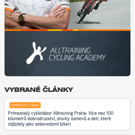
VYBRANÉ ČLÁNKY
REPORTÁŽE Z KEMPŮ
Příměstský cyklotábor Alltraining Praha: Více než 100
kilometrů dobrodružství, stovky úsměvů a děti, které
odjížděly jako sebevědomí bikeři