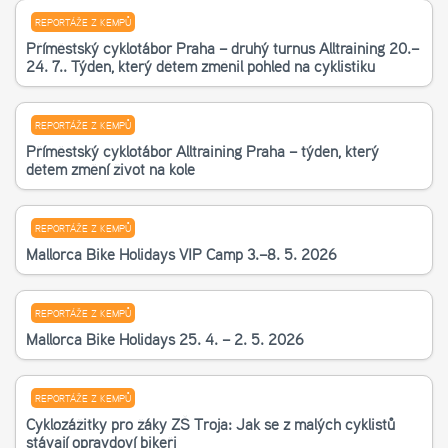
REPORTÁŽE Z KEMPŮ
Příměstský cyklotábor Praha – druhý turnus Alltraining 20.–
24. 7.. Týden, který dětem změnil pohled na cyklistiku
REPORTÁŽE Z KEMPŮ
Příměstský cyklotábor Alltraining Praha – týden, který
dětem změní život na kole
REPORTÁŽE Z KEMPŮ
Mallorca Bike Holidays VIP Camp 3.–8. 5. 2026
REPORTÁŽE Z KEMPŮ
Mallorca Bike Holidays 25. 4. – 2. 5. 2026
REPORTÁŽE Z KEMPŮ
Cyklozážitky pro žáky ZŠ Troja: Jak se z malých cyklistů
stávají opravdoví bikeři