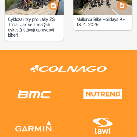
Cyklozážitky pro žáky ZŠ
Mallorca Bike Holidays 9.–
Troja: Jak se z malých
18. 4. 2026
cyklistů stávají opravdoví
bikeři