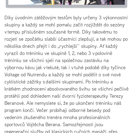
Díky úvodním zátěžovým testům byly určeny 3 výkonnostní
skupiny a každý se mohl pomalu začít rozjíždět do sezóny
v tempu příslušném současné formě. Díky takovému to
rozjetí se zpočátku slabší účastníci zlepšují, a tak mohou po
několika dnech přejít i do ,,rychlejší‘‘ skupiny. Ať každý
vyrazil do tréninku ve skupině 1, 2, nebo 3 v polovině
tréninku se všichni sjeli na společnou zastávku na
výbornou kávu jak v tekuté, tak i v tuhé podobě díky tyčince
Voltage od Nutrendu a každý se mohl podělit o své nové
cyklistické zážitky s dalšími skupinami. Po tréninku a
krátkém zhodnocení absolvovaného švihu se všichni pečlivě
protáhli pod dohledem naší dvorní fyzioterapeutky Terezy
Beranové. Ale nemyslete si, že po ukončení tréninku náš
program končí. Večer probíhají odborné besedy pod
vedením zkušeného trenéra mnoha profesionálních
sportovců Vojtěcha Berana. Samozřejmostí jsou
regenerační služby od klasických ručních masáží, přes