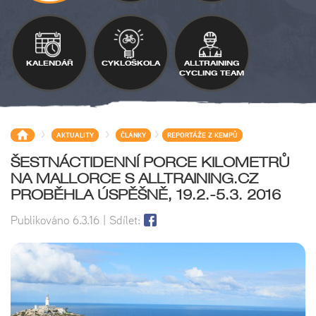
KALENDÁŘ
CYKLOŠKOLA
ALLTRAINING
CYCLING TEAM
>
>
>
AKTUALITY
ČLÁNKY
REPORTÁŽE Z KEMPŮ
ŠESTNÁCTIDENNÍ PORCE KILOMETRŮ
NA MALLORCE S ALLTRAINING.CZ
PROBĚHLA ÚSPĚŠNĚ, 19.2.-5.3. 2016
Publikováno
6.3.16
| Sdílet: