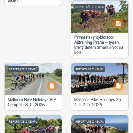
bikeři
REPORTÁŽE Z KEMPŮ
Příměstský cyklotábor
Alltraining Praha – týden,
který dětem změní život na
kole
REPORTÁŽE Z KEMPŮ
REPORTÁŽE Z KEMPŮ
Mallorca Bike Holidays VIP
Mallorca Bike Holidays 25.
Camp 3.–8. 5. 2026
4. – 2. 5. 2026
REPORTÁŽE Z KEMPŮ
REPORTÁŽE Z KEMPŮ