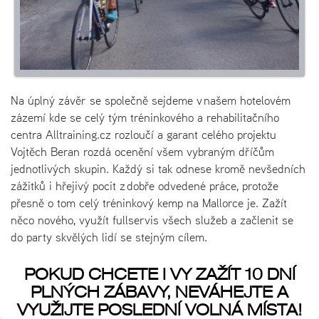
Na úplný závěr se společně sejdeme v našem hotelovém
zázemí kde se celý tým tréninkového a rehabilitačního
centra Alltraining.cz rozloučí a garant celého projektu
Vojtěch Beran rozdá ocenění všem vybraným dříčům
jednotlivých skupin. Každý si tak odnese kromě nevšedních
zážitků i hřejivý pocit z dobře odvedené práce, protože
přesně o tom celý tréninkový kemp na Mallorce je. Zažít
něco nového, využít fullservis všech služeb a začlenit se
do party skvělých lidí se stejným cílem.
POKUD CHCETE I VY ZAŽÍT 10 DNÍ
PLNÝCH ZÁBAVY, NEVÁHEJTE A
VYUŽIJTE POSLEDNÍ VOLNÁ MÍSTA!