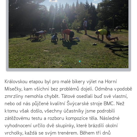
Královskou etapou byl pro malé bikery výlet na Horní
Mísečky, kam všichni bez problémů dojeli. Odměna v podobě
zmrzliny nemohla chybět. Tátové osedlali buď své vlastní,
nebo od nás půjčené kvalitní Švýcarské stroje BMC. Než
k tomu však došlo, všechny účastníky jsme podrobili
zátěžovému testu a rozboru kompozice těla. Následné
vyhodnocení určilo dvě skupinky, které brázdili okolní
vrcholky, každá se svým trenérem. Během tři dnů