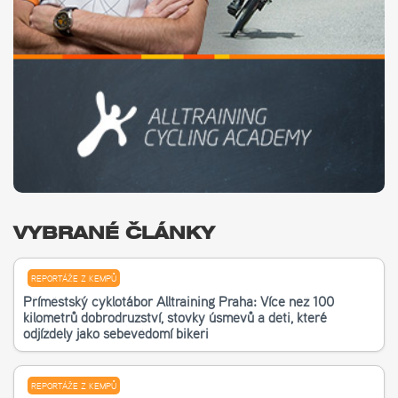
VYBRANÉ ČLÁNKY
REPORTÁŽE Z KEMPŮ
Příměstský cyklotábor Alltraining Praha: Více než 100
kilometrů dobrodružství, stovky úsměvů a děti, které
odjížděly jako sebevědomí bikeři
REPORTÁŽE Z KEMPŮ