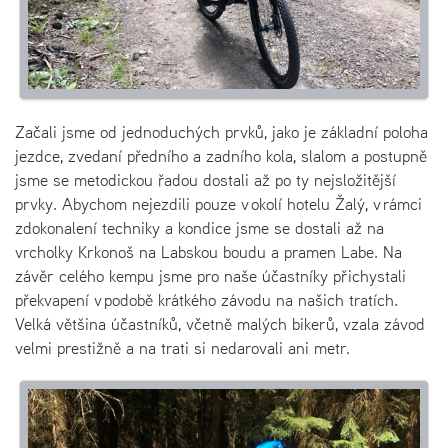
Začali jsme od jednoduchých prvků, jako je základní poloha
jezdce, zvedaní předního a zadního kola, slalom a postupně
jsme se metodickou řadou dostali až po ty nejsložitější
prvky. Abychom nejezdili pouze v okolí hotelu Žalý, v rámci
zdokonalení techniky a kondice jsme se dostali až na
vrcholky Krkonoš na Labskou boudu a pramen Labe. Na
závěr celého kempu jsme pro naše účastníky přichystali
překvapení v podobě krátkého závodu na našich tratích.
Velká většina účastníků, včetně malých bikerů, vzala závod
velmi prestižně a na trati si nedarovali ani metr.