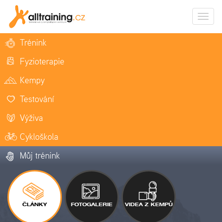
Zobrazi
naviga
Trénink
Fyzioterapie
Kempy
Testování
Výživa
Cykloškola
Můj trénink
ČLÁNKY
FOTOGALERIE
VIDEA Z KEMPŮ