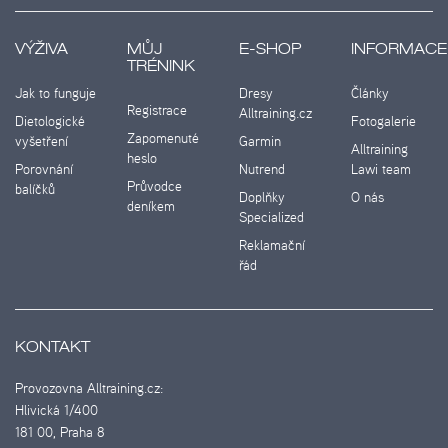
VÝŽIVA
MŮJ
E-SHOP
INFORMACE
TRÉNINK
Jak to funguje
Dresy
Články
Registrace
Alltraining.cz
Dietologické
Fotogalerie
Zapomenuté
vyšetření
Garmin
Alltraining
heslo
Porovnání
Nutrend
Lawi team
Průvodce
balíčků
Doplňky
O nás
deníkem
Specialized
Reklamační
řád
KONTAKT
Provozovna Alltraining.cz:
Hlivická 1/400
181 00, Praha 8