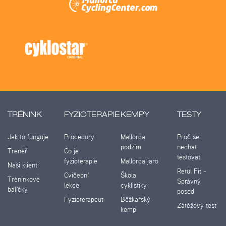
TRÉNINK
FYZIOTERAPIE
KEMPY
TESTY
Jak to funguje
Procedury
Mallorca
Proč se
podzim
nechat
Trenéři
Co je
testovat
fyzioterapie
Mallorca jaro
Naši klienti
Retül Fit -
Cvičební
Škola
Tréninkové
Správný
lekce
cyklistiky
balíčky
posed
Fyzioterapeut
Běžkařský
Zátěžový test
kemp