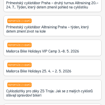
Příměstský cyklotábor Praha – druhý turnus Alltraining 20.–
24. 7.. Týden, který dětem změnil pohled na cyklistiku
REPORTÁŽE Z KEMPŮ
Příměstský cyklotábor Alltraining Praha – týden, který
dětem změní život na kole
REPORTÁŽE Z KEMPŮ
Mallorca Bike Holidays VIP Camp 3.–8. 5. 2026
REPORTÁŽE Z KEMPŮ
Mallorca Bike Holidays 25. 4. – 2. 5. 2026
REPORTÁŽE Z KEMPŮ
Cyklozážitky pro žáky ZŠ Troja: Jak se z malých cyklistů
stávají opravdoví bikeři