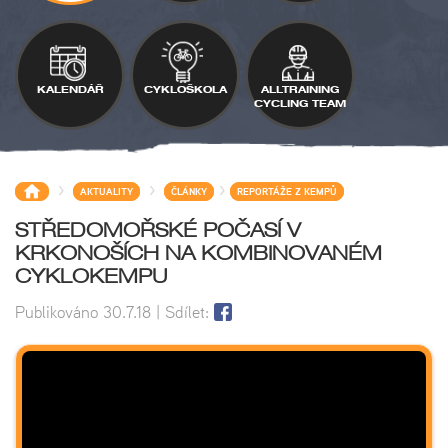
KALENDÁŘ
CYKLOŠKOLA
ALLTRAINING
CYCLING TEAM
>
>
>
AKTUALITY
ČLÁNKY
REPORTÁŽE Z KEMPŮ
STŘEDOMOŘSKÉ POČASÍ V
KRKONOŠÍCH NA KOMBINOVANÉM
CYKLOKEMPU
Publikováno
30.7.18
| Sdílet: