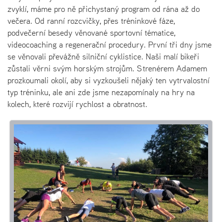
zvyklí, máme pro ně přichystaný program od rána až do
večera. Od ranní rozcvičky, přes tréninkové fáze,
podvečerní besedy věnované sportovní tématice,
videocoaching a regenerační procedury. První tři dny jsme
se věnovali převážně silniční cyklistice. Naši malí bikeři
zůstali věrni svým horským strojům. S trenérem Adamem
prozkoumali okolí, aby si vyzkoušeli nějaký ten vytrvalostní
typ tréninku, ale ani zde jsme nezapomínaly na hry na
kolech, které rozvijí rychlost a obratnost.