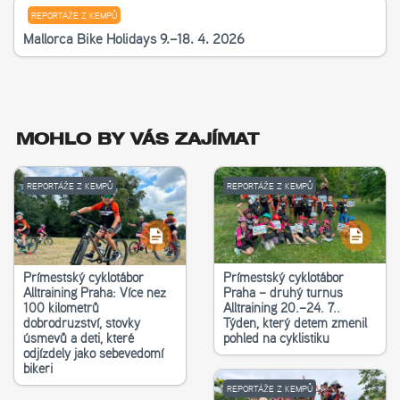
REPORTÁŽE Z KEMPŮ
Mallorca Bike Holidays 9.–18. 4. 2026
MOHLO BY VÁS ZAJÍMAT
REPORTÁŽE Z KEMPŮ
REPORTÁŽE Z KEMPŮ
Příměstský cyklotábor
Příměstský cyklotábor
Alltraining Praha: Více než
Praha – druhý turnus
100 kilometrů
Alltraining 20.–24. 7..
dobrodružství, stovky
Týden, který dětem změnil
úsměvů a děti, které
pohled na cyklistiku
odjížděly jako sebevědomí
bikeři
REPORTÁŽE Z KEMPŮ