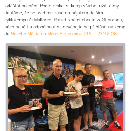
zvláštní ocenění. Podle reakcí si kemp všichni užili a my
doufáme, že se uvidíme zase na nějakém dalším
cyklokempu či Mallorce. Pokud s námi chcete zažít srandu,
něco naučit a odpočinout si, neváhejte se přihlásit na kemp
do
Nového Města na Moravě v termínu 21.9. - 23.9.2018.