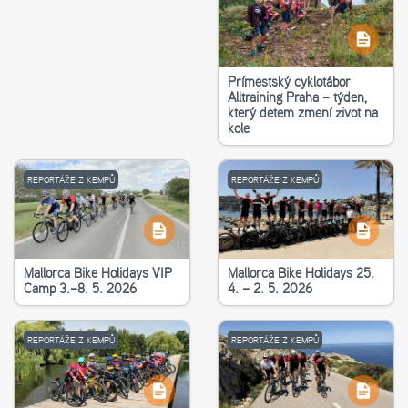
Příměstský cyklotábor
Alltraining Praha – týden,
který dětem změní život na
kole
REPORTÁŽE Z KEMPŮ
REPORTÁŽE Z KEMPŮ
Mallorca Bike Holidays VIP
Mallorca Bike Holidays 25.
Camp 3.–8. 5. 2026
4. – 2. 5. 2026
REPORTÁŽE Z KEMPŮ
REPORTÁŽE Z KEMPŮ