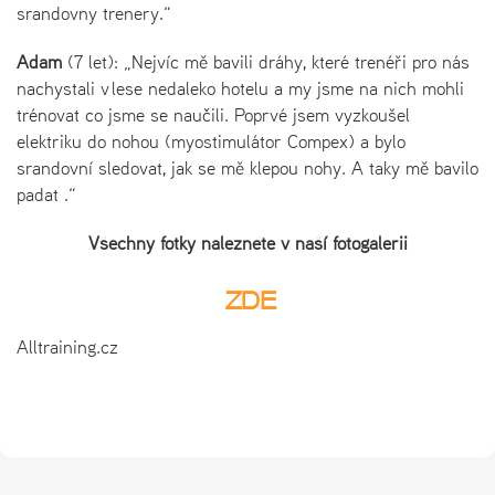
srandovny trenery.“
Adam
(7 let): „Nejvíc mě bavili dráhy, které trenéři pro nás
nachystali v lese nedaleko hotelu a my jsme na nich mohli
trénovat co jsme se naučili. Poprvé jsem vyzkoušel
elektriku do nohou (myostimulátor Compex) a bylo
srandovní sledovat, jak se mě klepou nohy. A taky mě bavilo
padat .“
Všechny fotky naleznete v naší fotogalerii
ZDE
Alltraining.cz