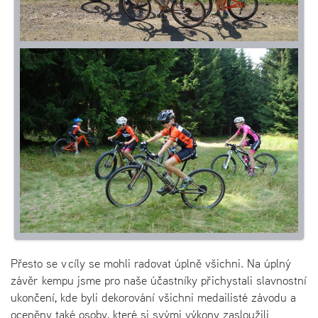
Přesto se v cíly se mohli radovat úplně všichni. Na úplný
závěr kempu jsme pro naše účastníky přichystali slavnostní
ukončení, kde byli dekorování všichni medailisté závodu a
oceněny také osoby, které si svými výkony zasloužili