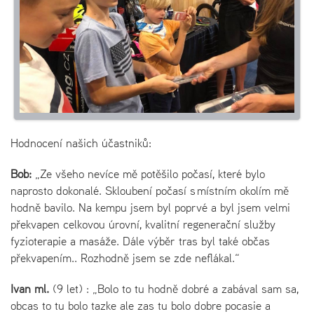
Hodnocení našich účastniků:
Bob:
„Ze všeho nevíce mě potěšilo počasí, které bylo
naprosto dokonalé. Skloubení počasí s místním okolím mě
hodně bavilo. Na kempu jsem byl poprvé a byl jsem velmi
překvapen celkovou úrovní, kvalitní regenerační služby
fyzioterapie a masáže. Dále výběr tras byl také občas
překvapením.. Rozhodně jsem se zde neflákal.“
Ivan ml.
(9 let) : „Bolo to tu hodně dobré a zabával sam sa,
obcas to tu bolo tazke ale zas tu bolo dobre pocasie a