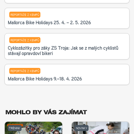
REPORTÁŽE Z KEMPŮ
Mallorca Bike Holidays 25. 4. – 2. 5. 2026
REPORTÁŽE Z KEMPŮ
Cyklozážitky pro žáky ZŠ Troja: Jak se z malých cyklistů
stávají opravdoví bikeři
REPORTÁŽE Z KEMPŮ
Mallorca Bike Holidays 9.–18. 4. 2026
MOHLO BY VÁS ZAJÍMAT
TRÉNINK
NOVINKY