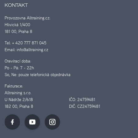
KONTAKT
Provozovna Alltraining.cz:
Hlivická 1/400
181 00, Praha 8
Tel:
+ 420 777 871 045
Email:
info@alltraining.cz
Otevírací doba:
Po - Pá:
7 - 22h
So, Ne:
pouze telefonická objednávka
Fakturace:
Alltraining s.r.o.
U Nádrže 2/618
IČO:
24759481
182 00, Praha 8
DIČ:
CZ24759481