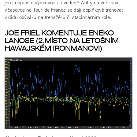
jsou naprosto výmluvná a uvedené Watty na vítězství
v časovce na Tour de France se dají doplňkově trénovat i
v klidu obýváku na trenažéru či stacionárním kole.
JOE FRIEL KOMENTUJE ENEKO
LANOSE (2.MÍSTO NA LETOŠNÍM
HAWAJSKÉM IRONMANOVI)