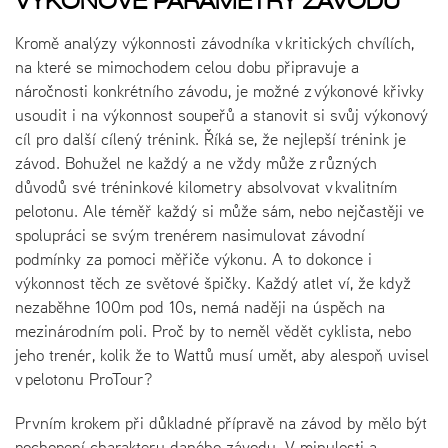
VÝKONOVÉ PARAMETRY ZÁVODŮ
Kromě analýzy výkonnosti závodníka v kritických chvílích,
na které se mimochodem celou dobu připravuje a
náročnosti konkrétního závodu, je možné z výkonové křivky
usoudit i na výkonnost soupeřů a stanovit si svůj výkonový
cíl pro další cílený trénink. Říká se, že nejlepší trénink je
závod. Bohužel ne každý a ne vždy může z různých
důvodů své tréninkové kilometry absolvovat v kvalitním
pelotonu. Ale téměř každý si může sám, nebo nejčastěji ve
spolupráci se svým trenérem nasimulovat závodní
podmínky za pomoci měřiče výkonu. A to dokonce i
výkonnost těch ze světové špičky. Každý atlet ví, že když
nezaběhne 100m pod 10s, nemá naději na úspěch na
mezinárodním poli. Proč by to neměl vědět cyklista, nebo
jeho trenér, kolik že to Wattů musí umět, aby alespoň uvisel
v pelotonu ProTour?
Prvním krokem při důkladné přípravě na závod by mělo být
pochopení charakteru daného závodu. V minulosti a