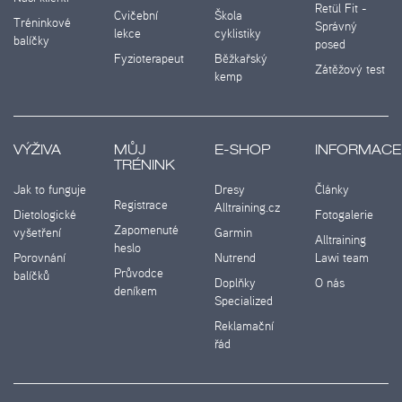
Retül Fit -
Cvičební
Škola
Tréninkové
Správný
lekce
cyklistiky
balíčky
posed
Fyzioterapeut
Běžkařský
Zátěžový test
kemp
VÝŽIVA
MŮJ
E-SHOP
INFORMACE
TRÉNINK
Jak to funguje
Dresy
Články
Registrace
Alltraining.cz
Dietologické
Fotogalerie
Zapomenuté
vyšetření
Garmin
Alltraining
heslo
Porovnání
Nutrend
Lawi team
Průvodce
balíčků
Doplňky
O nás
deníkem
Specialized
Reklamační
řád