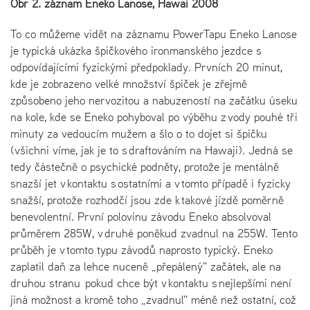
Obr 2. záznam Eneko Lanose, Hawai 2008
To co můžeme vidět na záznamu PowerTapu Eneko Lanose
je typická ukázka špičkového ironmanského jezdce s
odpovídajícími fyzickými předpoklady. Prvních 20 minut,
kde je zobrazeno velké množství špiček je zřejmě
způsobeno jeho nervozitou a nabuzeností na začátku úseku
na kole, kde se Eneko pohyboval po výběhu z vody pouhé tři
minuty za vedoucím mužem a šlo o to dojet si špičku
(všichni víme, jak je to s draftováním na Hawaji). Jedná se
tedy částečně o psychické podněty, protože je mentálně
snazší jet v kontaktu s ostatními a v tomto případě i fyzicky
snažší, protože rozhodčí jsou zde k takové jízdě poměrně
benevolentní. První polovinu závodu Eneko absolvoval
průměrem 285W, v druhé poněkud zvadnul na 255W. Tento
průběh je v tomto typu závodů naprosto typický. Eneko
zaplatil daň za lehce nuceně „přepálený" začátek, ale na
druhou stranu pokud chce být v kontaktu s nejlepšími není
jiná možnost a kromě toho „zvadnul" méně než ostatní, což