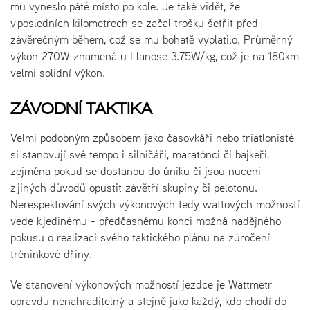
mu vyneslo páté místo po kole. Je také vidět, že
v posledních kilometrech se začal trošku šetřit před
závěrečným během, což se mu bohatě vyplatilo. Průměrný
výkon 270W znamená u Llanose 3.75W/kg, což je na 180km
velmi solidní výkon.
ZÁVODNÍ TAKTIKA
Velmi podobným způsobem jako časovkáři nebo triatlonisté
si stanovují své tempo i silničáři, maratónci či bajkeři,
zejména pokud se dostanou do úniku či jsou nuceni
z jiných důvodů opustit závětří skupiny či pelotonu.
Nerespektování svých výkonových tedy wattových možností
vede k jedinému - předčasnému konci možná nadějného
pokusu o realizaci svého taktického plánu na zúročení
tréninkové dřiny.
Ve stanovení výkonových možností jezdce je Wattmetr
opravdu nenahraditelný a stejně jako každý, kdo chodí do