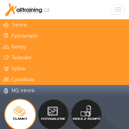
Zobrazi
naviga
Trénink
Fyzioterapie
Kempy
Testování
Výživa
Cykloškola
Můj trénink
ČLÁNKY
FOTOGALERIE
VIDEA Z KEMPŮ