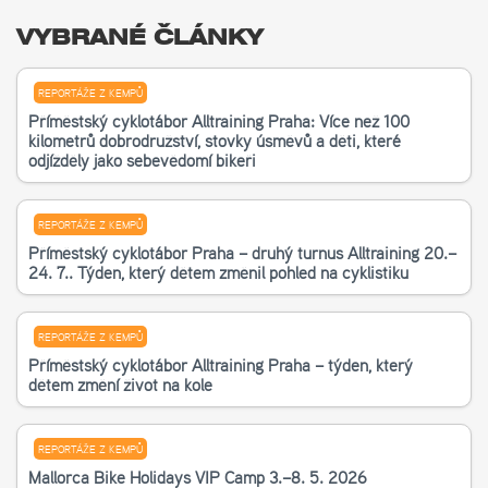
VYBRANÉ ČLÁNKY
REPORTÁŽE Z KEMPŮ
Příměstský cyklotábor Alltraining Praha: Více než 100
kilometrů dobrodružství, stovky úsměvů a děti, které
odjížděly jako sebevědomí bikeři
REPORTÁŽE Z KEMPŮ
Příměstský cyklotábor Praha – druhý turnus Alltraining 20.–
24. 7.. Týden, který dětem změnil pohled na cyklistiku
REPORTÁŽE Z KEMPŮ
Příměstský cyklotábor Alltraining Praha – týden, který
dětem změní život na kole
REPORTÁŽE Z KEMPŮ
Mallorca Bike Holidays VIP Camp 3.–8. 5. 2026