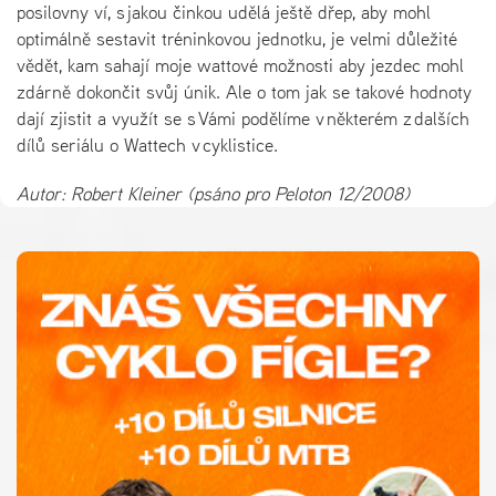
posilovny ví, s jakou činkou udělá ještě dřep, aby mohl
optimálně sestavit tréninkovou jednotku, je velmi důležité
vědět, kam sahají moje wattové možnosti aby jezdec mohl
zdárně dokončit svůj únik. Ale o tom jak se takové hodnoty
dají zjistit a využít se s Vámi podělíme v některém z dalších
dílů seriálu o Wattech v cyklistice.
Autor: Robert Kleiner (psáno pro Peloton 12/2008)