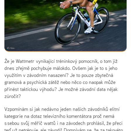
Že je Wattmetr vynikající tréninkový pomocník, o tom již
dnes zřejmě pochybuje málokdo. Ovšem jak je to s jeho
využitím v závodním nasazení? Je to pouze zbytečná
gramová a psychická zátěž nebo něco co naopak může
přinést taktickou výhodu? Je možné závodní data nějak
zúročit?
Vzpomínám si jak nedávno jeden našich závodníků elitní
kategorie na dotaz televizního komentátora proč nemá
s sebou svůj měřič wattů i na závodech prohlásil, že přeci
teď už netrénuje, ale závodí! Domnívám se, že za takovéto