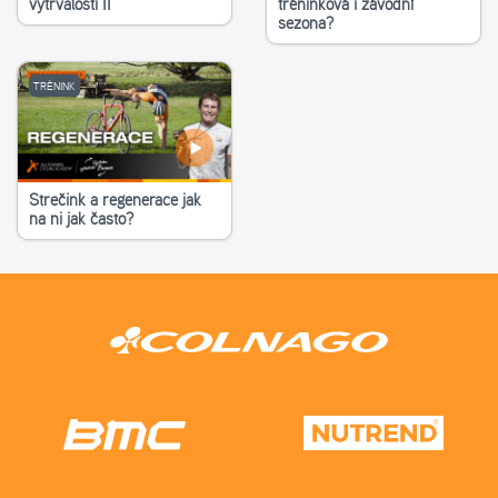
vytrvalosti II
tréninková i závodní
sezona?
TRÉNINK
Strečink a regenerace jak
na ni jak často?