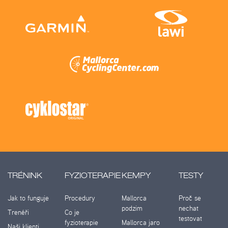
TRÉNINK
FYZIOTERAPIE
KEMPY
TESTY
Jak to funguje
Procedury
Mallorca
Proč se
podzim
nechat
Trenéři
Co je
testovat
fyzioterapie
Mallorca jaro
Naši klienti