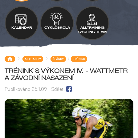
KALENDÁŘ
CYKLOŠKOLA
ALLTRAINING
CYCLING TEAM
>
>
>
AKTUALITY
ČLÁNKY
TRÉNINK
TRÉNINK S VÝKONEM IV. - WATTMETR
A ZÁVODNÍ NASAZENÍ
Publikováno
26.1.09
| Sdílet: