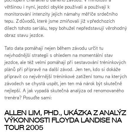
většinou i nyní, jezdci obykle používali a používají k
monitorování intenzity jejich námahy měříče srdečního
tepu. Z důvodů, které jsme zmiňovali již v předchozích
dílech tohoto seriálu, tepy bohužel nepředstavují věrohodný
obraz stavu jezdce.
Tato data pomáhají nejen během závodu určit tu
nejvhodnější strategii s ohledem na momentální stav
jezdce, ale též velmi pomáhají při sestavování tréninkových
plánů při přípravě na další závod. Jen ten, kdo si dokáže
připravit co nejvěrnější tréninkové zatížení tomu na kterých
závodech se chystá uspět, jen ten má nárok být skutečně
nejlepší. A jak vypadá skutečná analýza od renomovaného
trenéra? Posuďte sami:
ALLEN LIM, PHD., UKÁZKA Z ANALÝZ
VÝKONNOSTI FLOYDA LANDISE NA
TOUR 2005