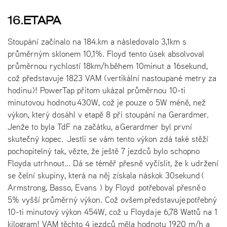
16.ETAPA
Stoupání začínalo na 184.km a následovalo 3,1km s
průměrným sklonem 10,1%. Floyd tento úsek absolvoval
průměrnou rychlostí 18km/h během 10minut a 16sekund,
což představuje 1823 VAM (vertikální nastoupané metry za
hodinu)! PowerTap přitom ukázal průměrnou 10-ti
minutovou hodnotu 430W, což je pouze o 5W méně, než
výkon, který dosáhl v etapě 8 při stoupání na Gerardmer.
Jenže to byla TdF na začátku, a Gerardmer byl první
skutečný kopec. Jestli se vám tento výkon zdá také stěží
pochopitelný tak, vězte, že ještě 7 jezdců bylo schopno
Floyda utrhnout... Dá se téměř přesně vyčíslit, že k udržení
se čelní skupiny, která na něj získala náskok 30sekund (
Armstrong, Basso, Evans ) by Floyd potřeboval přesně o
5% vyšší průměrný výkon. Což ovšem představuje potřebný
10-ti minutový výkon 454W, což u Floyda je 6,78 Wattů na 1
kilogram! VAM těchto 4 jezdců měla hodnotu 1920 m/h a