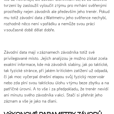
tvrzení by zasloužil vyloučit z týmu pro mrhání svěřenými
prostředky nejen závodník ale především jeho trenér. Pokud
mu totiž závodní data z Wattmetru jeho svěřence nechybí,
rozhodně něco není v pořádku a nemůže svou práci
v současné době dělat dobře.
Závodní data mají v záznamech závodníka totiž své
privilegované místo. Jejich analýzou je možno získat zcela
exaktní informace, kde má závodník slabiny, jak po taktické,
tak fyzické stránce, při jakém kritickém zatížení už odpadá,
či jak moc vyčerpal dnešní etapou svůj fyzický rezervoár
nebo zda plní svou taktickou úlohu v týmu beze zbytku a na
patřičné úrovni. A to vše i za předpokladu, že trenér nevidí
ani minutu svého závodníka v akci. Stačí si přehrát jeho
záznam a vše je jako na dlani.