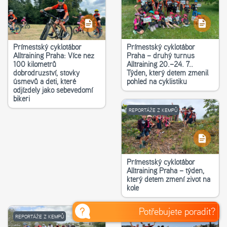
Příměstský cyklotábor
Příměstský cyklotábor
Alltraining Praha: Více než
Praha – druhý turnus
100 kilometrů
Alltraining 20.–24. 7..
dobrodružství, stovky
Týden, který dětem změnil
úsměvů a děti, které
pohled na cyklistiku
odjížděly jako sebevědomí
bikeři
REPORTÁŽE Z KEMPŮ
Příměstský cyklotábor
Alltraining Praha – týden,
který dětem změní život na
kole
Potřebujete poradit?
REPORTÁŽE Z KEMPŮ
REPORTÁŽE Z KEMPŮ