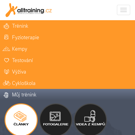
Zobrazi
naviga
Trénink
Fyzioterapie
Kempy
Testování
Výživa
Cykloškola
Můj trénink
ČLÁNKY
FOTOGALERIE
VIDEA Z KEMPŮ