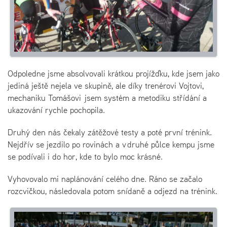
Odpoledne jsme absolvovali krátkou projížďku, kde jsem jako
jediná ještě nejela ve skupině, ale díky trenérovi Vojtovi,
mechaniku Tomášovi jsem systém a metodiku střídání a
ukazování rychle pochopila.
Druhý den nás čekaly zátěžové testy a poté první trénink.
Nejdřív se jezdilo po rovinách a v druhé půlce kempu jsme
se podívali i do hor, kde to bylo moc krásné.
Vyhovovalo mi naplánování celého dne. Ráno se začalo
rozcvičkou, následovala potom snídaně a odjezd na trénink.