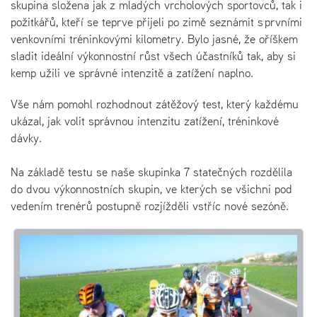
skupina složena jak z mladých vrcholových sportovců, tak i
požitkářů, kteří se teprve přijeli po zimě seznámit s prvními
venkovními tréninkovými kilometry. Bylo jasné, že oříškem
sladit ideální výkonnostní růst všech účastníků tak, aby si
kemp užili ve správné intenzitě a zatížení naplno.
Vše nám pomohl rozhodnout zátěžový test, který každému
ukázal, jak volit správnou intenzitu zatížení, tréninkové
dávky.
Na základě testu se naše skupinka 7 statečných rozdělila
do dvou výkonnostních skupin, ve kterých se všichni pod
vedením trenérů postupně rozjížděli vstříc nové sezóně.