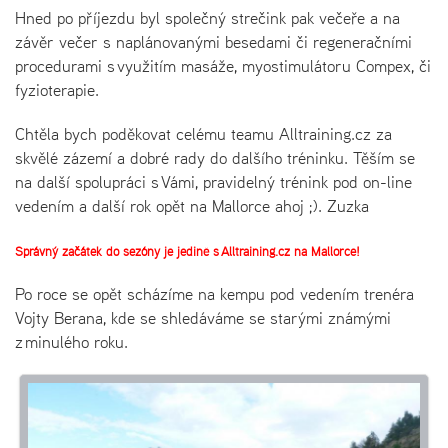
Hned po příjezdu byl společný strečink pak večeře a na
závěr večer s naplánovanými besedami či regeneračními
procedurami s využitím masáže, myostimulátoru Compex, či
fyzioterapie.
Chtěla bych poděkovat celému teamu Alltraining.cz za
skvělé zázemí a dobré rady do dalšího tréninku. Těším se
na další spolupráci s Vámi, pravidelný trénink pod on-line
vedením a další rok opět na Mallorce ahoj ;). Zuzka
Správný začátek do sezóny je jedině s Alltraining.cz na Mallorce!
Po roce se opět scházíme na kempu pod vedením trenéra
Vojty Berana, kde se shledáváme se starými známými
z minulého roku.