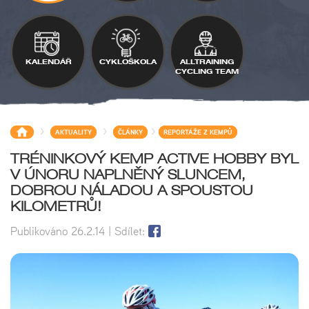
KALENDÁŘ
CYKLOŠKOLA
ALLTRAINING
CYCLING TEAM
>
>
>
AKTUALITY
ČLÁNKY
REPORTÁŽE Z KEMPŮ
TRÉNINKOVÝ KEMP ACTIVE HOBBY BYL
V ÚNORU NAPLNĚNÝ SLUNCEM,
DOBROU NÁLADOU A SPOUSTOU
KILOMETRŮ!
Publikováno
26.2.14
| Sdílet: