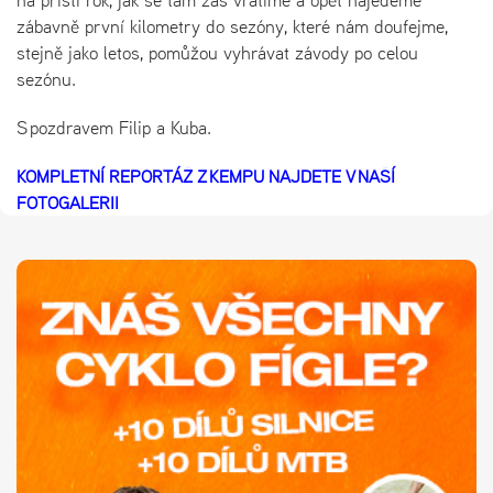
na příští rok, jak se tam zas vrátíme a opět najedeme
zábavně první kilometry do sezóny, které nám doufejme,
stejně jako letos, pomůžou vyhrávat závody po celou
sezónu.
S pozdravem Filip a Kuba.
KOMPLETNÍ REPORTÁŽ Z KEMPU NAJDETE V NAŠÍ
FOTOGALERII