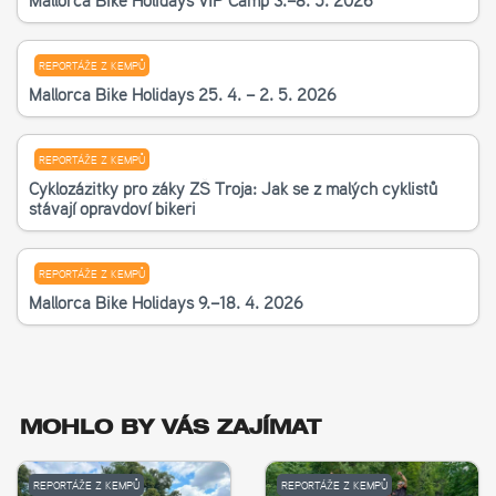
Mallorca Bike Holidays VIP Camp 3.–8. 5. 2026
REPORTÁŽE Z KEMPŮ
Mallorca Bike Holidays 25. 4. – 2. 5. 2026
REPORTÁŽE Z KEMPŮ
Cyklozážitky pro žáky ZŠ Troja: Jak se z malých cyklistů
stávají opravdoví bikeři
REPORTÁŽE Z KEMPŮ
Mallorca Bike Holidays 9.–18. 4. 2026
MOHLO BY VÁS ZAJÍMAT
REPORTÁŽE Z KEMPŮ
REPORTÁŽE Z KEMPŮ