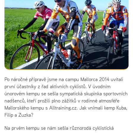
Po náročné přípravě jsme na campu Mallorca 2014 uvítali
první účastníky z řad aktivních cyklistů. V úvodním
únorovém kempu se sešla sympatická skupinka sportovních
nadšenců, kteří prožili plno zážitků v rodinné atmosféře
Mallorského kempu s Alltraining.cz. Jak vnímali kemp Kuba,
Filip a Zuzka?
Na prvém kempu se nám sešla různorodá cyklistická