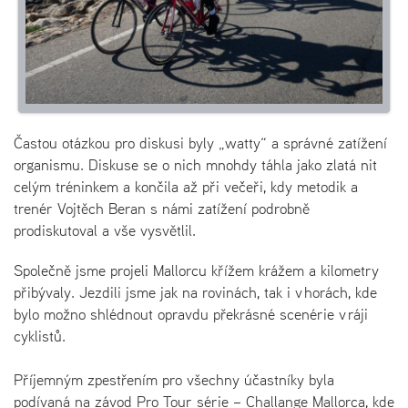
Častou otázkou pro diskusi byly „watty“ a správné zatížení
organismu. Diskuse se o nich mnohdy táhla jako zlatá nit
celým tréninkem a končila až při večeři, kdy metodik a
trenér Vojtěch Beran s námi zatížení podrobně
prodiskutoval a vše vysvětlil.
Společně jsme projeli Mallorcu křížem krážem a kilometry
přibývaly. Jezdili jsme jak na rovinách, tak i v horách, kde
bylo možno shlédnout opravdu překrásné scenérie v ráji
cyklistů.
Příjemným zpestřením pro všechny účastníky byla
podívaná na závod Pro Tour série – Challange Mallorca, kde