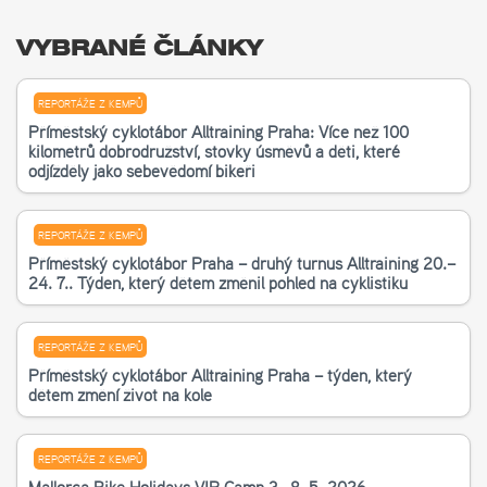
VYBRANÉ ČLÁNKY
REPORTÁŽE Z KEMPŮ
Příměstský cyklotábor Alltraining Praha: Více než 100
kilometrů dobrodružství, stovky úsměvů a děti, které
odjížděly jako sebevědomí bikeři
REPORTÁŽE Z KEMPŮ
Příměstský cyklotábor Praha – druhý turnus Alltraining 20.–
24. 7.. Týden, který dětem změnil pohled na cyklistiku
REPORTÁŽE Z KEMPŮ
Příměstský cyklotábor Alltraining Praha – týden, který
dětem změní život na kole
REPORTÁŽE Z KEMPŮ