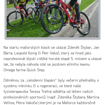
Na startu mallorských klasik se ukázal Zdeněk Štybar, Jan
Bárta, Leopold Konig či Petr Vakoč, který se hned jako
neprofesionál blýskl v těžké horské etapě 5. místem a ukázal
tak, že nebyla náhoda stát se jezdcem elitního teamu
Omega farma Quick Step.
Odměnou za „celodenní šlapání“ byly večerní přednášky o
systému tréninku či o regeneraci, ve které naše
fyzioterapeutka Tereza Trefná odběhla od léčení našich
profesionálních sportovců (např. Zdeněka Štybara, Martina
Velitse, Petra Vakoče), kterými je na Mallorce každoročně