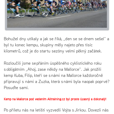
Bohužel dny utíkaly a jak se říká, „den se se dnem sešel“ a
byl tu konec kempu, skupiny měly najeto přes tisíc
kilometrů, což je do startu sezóny velmi pěkný začátek.
Rozloučili jsme se přáním úspěšného cyklistického roku
s obligátním „Ahoj, zase někdy na Mallorce“. Jak prožili
kemp Kuba, Filip, kteří se s námi na Mallorce každoročně
připravují s námi a Zuzka, která s námi byla naopak poprvé?
Posuďte sami.
Kemp na Mallorce pod vedením Alltraining.cz byl prostě úžasný a dokonalý!
Po příletu nás na letišti vyzvedli Vojta s Jirkou. Dovezli nás