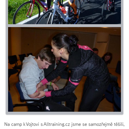
Na camp k Vojtovi s Alltraining.cz jsme se samozřejmě těšili,