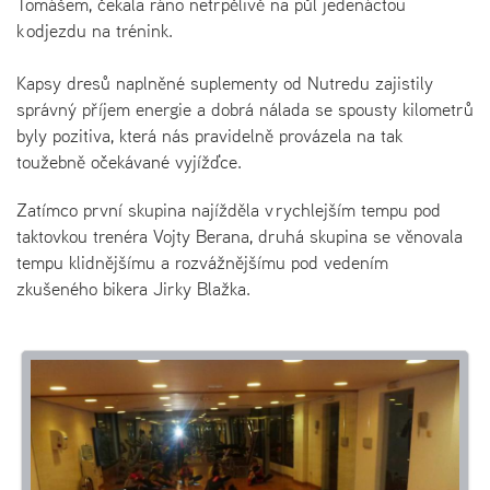
Tomášem, čekala ráno netrpělivě na půl jedenáctou
k odjezdu na trénink.
Kapsy dresů naplněné suplementy od Nutredu zajistily
správný příjem energie a dobrá nálada se spousty kilometrů
byly pozitiva, která nás pravidelně provázela na tak
toužebně očekávané vyjížďce.
Zatímco první skupina najížděla v rychlejším tempu pod
taktovkou trenéra Vojty Berana, druhá skupina se věnovala
tempu klidnějšímu a rozvážnějšímu pod vedením
zkušeného bikera Jirky Blažka.