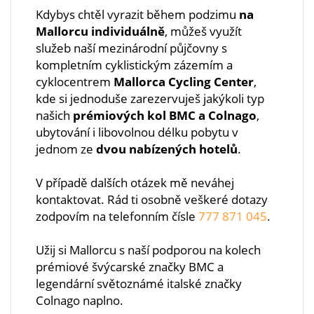
Kdybys chtěl vyrazit během podzimu
na
Mallorcu individuálně
, můžeš využít
služeb naší mezinárodní půjčovny s
kompletním cyklistickým zázemím a
cyklocentrem
Mallorca Cycling Center
,
kde si jednoduše zarezervuješ jakýkoli typ
našich
prémiových kol BMC a Colnago
,
ubytování i libovolnou délku pobytu v
jednom ze
dvou nabízených hotelů
.
V případě dalších otázek mě neváhej
kontaktovat. Rád ti osobně veškeré dotazy
zodpovím na telefonním čísle
777 871 045
.
Užij si Mallorcu s naší podporou na kolech
prémiové švýcarské značky BMC a
legendární světoznámé italské značky
Colnago naplno.