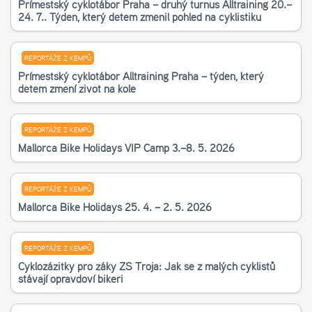
Příměstský cyklotábor Praha – druhý turnus Alltraining 20.–
24. 7.. Týden, který dětem změnil pohled na cyklistiku
REPORTÁŽE Z KEMPŮ
Příměstský cyklotábor Alltraining Praha – týden, který
dětem změní život na kole
REPORTÁŽE Z KEMPŮ
Mallorca Bike Holidays VIP Camp 3.–8. 5. 2026
REPORTÁŽE Z KEMPŮ
Mallorca Bike Holidays 25. 4. – 2. 5. 2026
REPORTÁŽE Z KEMPŮ
Cyklozážitky pro žáky ZŠ Troja: Jak se z malých cyklistů
stávají opravdoví bikeři