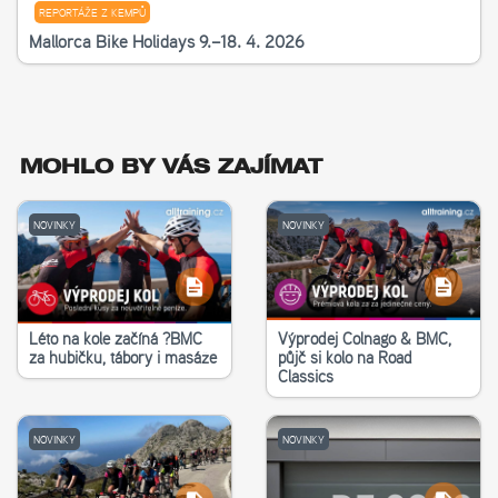
REPORTÁŽE Z KEMPŮ
Mallorca Bike Holidays 9.–18. 4. 2026
MOHLO BY VÁS ZAJÍMAT
NOVINKY
NOVINKY
Léto na kole začíná ?‍BMC
Výprodej Colnago & BMC,
za hubičku, tábory i masáže
půjč si kolo na Road
Classics
NOVINKY
NOVINKY