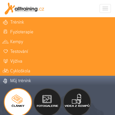
Zobrazi
naviga
Trénink
Fyzioterapie
Kempy
Testování
Výživa
Cykloškola
Můj trénink
ČLÁNKY
FOTOGALERIE
VIDEA Z KEMPŮ