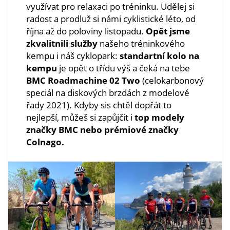
využívat pro relaxaci po tréninku. Udělej si
radost a prodluž si námi cyklistické léto, od
října až do poloviny listopadu.
Opět jsme
zkvalitnili služby
našeho tréninkového
kempu i náš cyklopark:
standartní kolo na
kempu
je opět o třídu výš a čeká na tebe
BMC Roadmachine 02 Two
(celokarbonový
speciál na diskových brzdách z modelové
řady 2021). Kdyby sis chtěl dopřát to
nejlepší, můžeš si zapůjčit i
top modely
značky BMC nebo prémiové značky
Colnago.