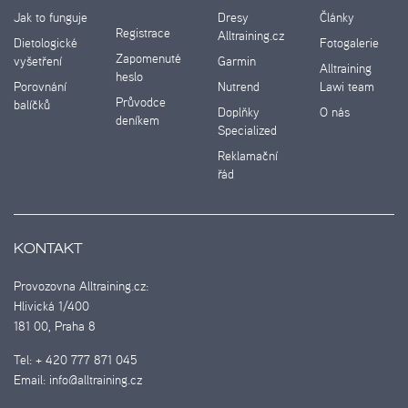
Jak to funguje
Dresy
Články
Registrace
Alltraining.cz
Dietologické
Fotogalerie
Zapomenuté
vyšetření
Garmin
Alltraining
heslo
Porovnání
Nutrend
Lawi team
Průvodce
balíčků
Doplňky
O nás
deníkem
Specialized
Reklamační
řád
KONTAKT
Provozovna Alltraining.cz:
Hlivická 1/400
181 00, Praha 8
Tel:
+ 420 777 871 045
Email:
info@alltraining.cz