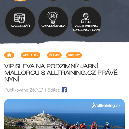
KALENDÁŘ
CYKLOŠKOLA
ALLTRAINING
CYCLING TEAM
>
>
>
AKTUALITY
ČLÁNKY
NOVINKY
VIP SLEVA NA PODZIMNÍ/ JARNÍ
MALLORCU S ALLTRAINING.CZ PRÁVĚ
NYNÍ
Publikováno
26.7.21
| Sdílet: