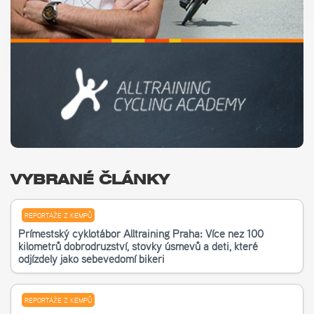
VYBRANÉ ČLÁNKY
REPORTÁŽE Z KEMPŮ
Příměstský cyklotábor Alltraining Praha: Více než 100
kilometrů dobrodružství, stovky úsměvů a děti, které
odjížděly jako sebevědomí bikeři
REPORTÁŽE Z KEMPŮ