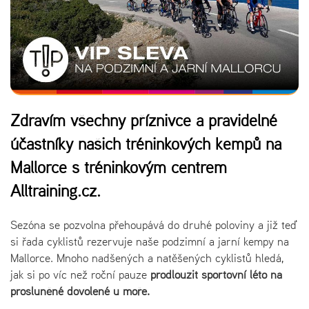
Zdravím všechny příznivce a pravidelné
účastníky našich tréninkových kempů na
Mallorce s tréninkovým centrem
Alltraining.cz.
Sezóna se pozvolna přehoupává do druhé poloviny a již teď
si řada cyklistů rezervuje naše podzimní a jarní kempy na
Mallorce. Mnoho nadšených a natěšených cyklistů hledá,
jak si po víc než roční pauze
prodloužit sportovní léto na
prosluněné dovolené u moře.