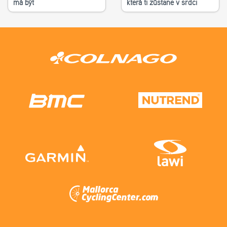
má být
která ti zůstane v srdci