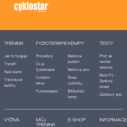
TRÉNINK
FYZIOTERAPIE
KEMPY
TESTY
Jak to funguje
Procedury
Mallorca
Proč se
podzim
nechat
Trenéři
Co je
testovat
fyzioterapie
Mallorca jaro
Naši klienti
Retül Fit -
Cvičební
Škola
Tréninkové
Správný
lekce
cyklistiky
balíčky
posed
Fyzioterapeut
Běžkařský
Zátěžový test
kemp
VÝŽIVA
MŮJ
E-SHOP
INFORMACE
TRÉNINK