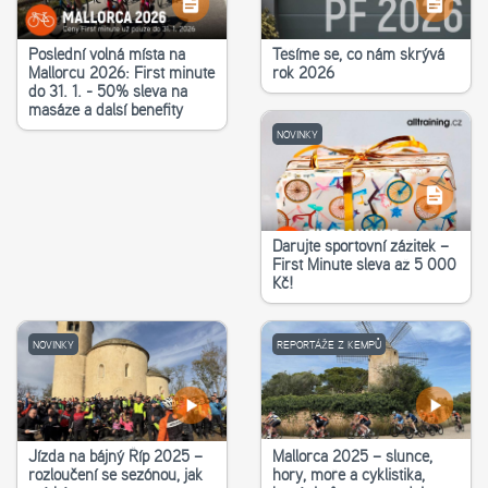
Poslední volná místa na
Těšíme se, co nám skrývá
Mallorcu 2026: First minute
rok 2026
do 31. 1. - 50% sleva na
masáže a další benefity
NOVINKY
Darujte sportovní zážitek –
First Minute sleva až 5 000
Kč!
NOVINKY
REPORTÁŽE Z KEMPŮ
Jízda na bájný Říp 2025 –
Mallorca 2025 – slunce,
rozloučení se sezónou, jak
hory, moře a cyklistika,