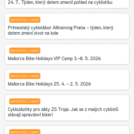
24. 7.. Týden, který dětem změnil pohled na cyklistiku
REPORTÁŽE Z KEMPŮ
Příměstský cyklotábor Alltraining Praha – týden, který
dětem změní život na kole
REPORTÁŽE Z KEMPŮ
Mallorca Bike Holidays VIP Camp 3.–8. 5. 2026
REPORTÁŽE Z KEMPŮ
Mallorca Bike Holidays 25. 4. – 2. 5. 2026
REPORTÁŽE Z KEMPŮ
Cyklozážitky pro žáky ZŠ Troja: Jak se z malých cyklistů
stávají opravdoví bikeři
REPORTÁŽE Z KEMPŮ