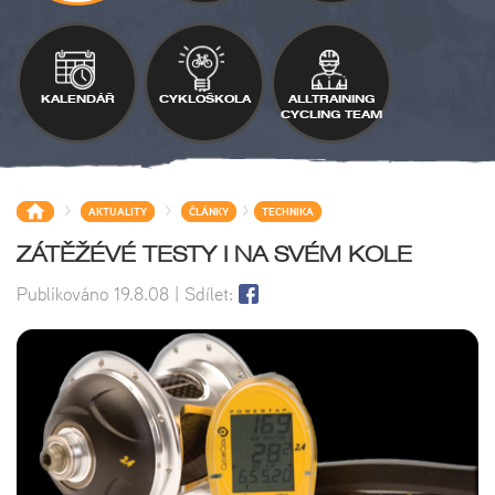
KALENDÁŘ
CYKLOŠKOLA
ALLTRAINING
CYCLING TEAM
>
>
>
AKTUALITY
ČLÁNKY
TECHNIKA
ZÁTĚŽÉVÉ TESTY I NA SVÉM KOLE
Publikováno
19.8.08
| Sdílet: