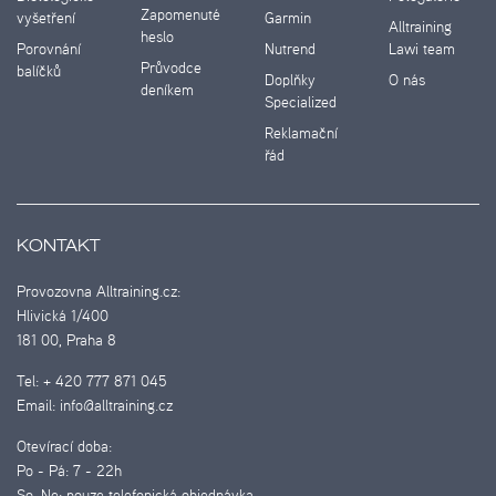
Zapomenuté
vyšetření
Garmin
Alltraining
heslo
Porovnání
Nutrend
Lawi team
Průvodce
balíčků
Doplňky
O nás
deníkem
Specialized
Reklamační
řád
KONTAKT
Provozovna Alltraining.cz:
Hlivická 1/400
181 00, Praha 8
Tel:
+ 420 777 871 045
Email:
info@alltraining.cz
Otevírací doba:
Po - Pá:
7 - 22h
So, Ne:
pouze telefonická objednávka