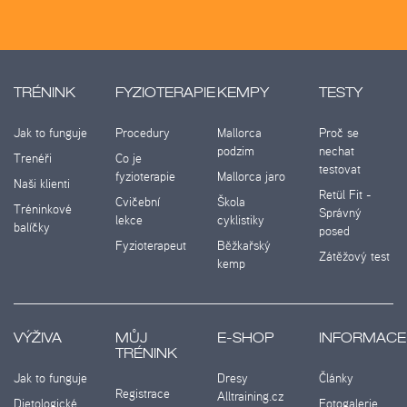
TRÉNINK
FYZIOTERAPIE
KEMPY
TESTY
Jak to funguje
Procedury
Mallorca
Proč se
podzim
nechat
Trenéři
Co je
testovat
fyzioterapie
Mallorca jaro
Naši klienti
Retül Fit -
Cvičební
Škola
Tréninkové
Správný
lekce
cyklistiky
balíčky
posed
Fyzioterapeut
Běžkařský
Zátěžový test
kemp
VÝŽIVA
MŮJ
E-SHOP
INFORMACE
TRÉNINK
Jak to funguje
Dresy
Články
Registrace
Alltraining.cz
Dietologické
Fotogalerie