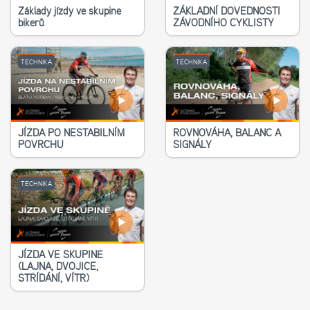
Základy jízdy ve skupině
ZÁKLADNÍ DOVEDNOSTI
bikerů
ZÁVODNÍHO CYKLISTY
TECHNIKA
TECHNIKA
JÍZDA PO NESTABILNÍM
ROVNOVÁHA, BALANC A
POVRCHU
SIGNÁLY
TECHNIKA
JÍZDA VE SKUPINĚ
(LAJNA, DVOJICE,
STŘÍDÁNÍ, VÍTR)