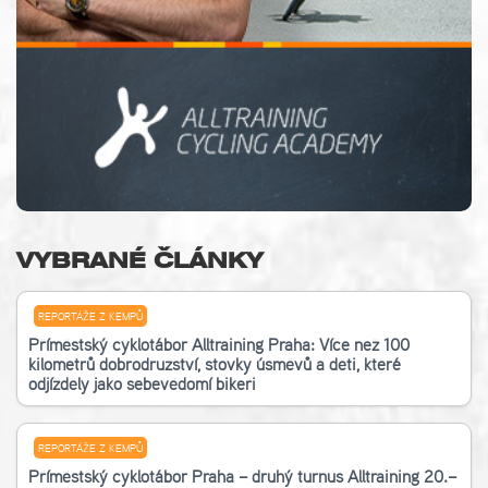
VYBRANÉ ČLÁNKY
REPORTÁŽE Z KEMPŮ
Příměstský cyklotábor Alltraining Praha: Více než 100
kilometrů dobrodružství, stovky úsměvů a děti, které
odjížděly jako sebevědomí bikeři
REPORTÁŽE Z KEMPŮ
Příměstský cyklotábor Praha – druhý turnus Alltraining 20.–