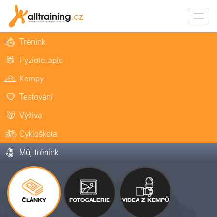
Zobrazi
naviga
Trénink
Fyzioterapie
Kempy
Testování
Výživa
Cykloškola
Můj trénink
ČLÁNKY
FOTOGALERIE
VIDEA Z KEMPŮ