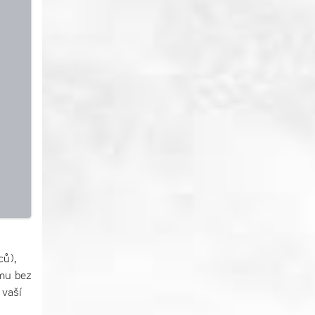
ců),
amu bez
 vaší