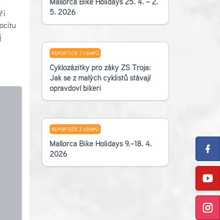
Mallorca Bike Holidays 25. 4. – 2.
5. 2026
ři
ocitu
j
REPORTÁŽE Z KEMPŮ
Cyklozážitky pro žáky ZŠ Troja:
Jak se z malých cyklistů stávají
opravdoví bikeři
REPORTÁŽE Z KEMPŮ
Mallorca Bike Holidays 9.–18. 4.
2026