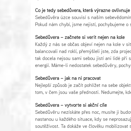
Co je tedy sebedůvěra, která výrazně ovlivňuje
Sebedůvěra úzce souvisí s naším sebevědomím, 
Pokud nám chybí, jsme nejistí, pochybujeme o 
Sebedůvěra – začněte si věřit nejen na kole
Každý z nás se občas objeví nejen na kole v sit
balancovali nad roklí, přemýšleli jste, zda pro
tak docela nejsou sami sebou jistí ani lidé při 
energií. Máme-li nedostatek sebedůvěry, poch
Sebedůvěra – jak na ni pracovat
Nejlepší způsob je začít pohlížet na sebe objek
tom, v čem jsou vaše přednosti. Nedumejte, kd
Sebedůvěra – vytvořte si akční cíle
Sebedůvěru nezískáte přes noc, musíte ji bud
nastanou u každého situace, kdy se neprosazuje
soutěživost. Ta dokáže ve člověku mobilizovat s