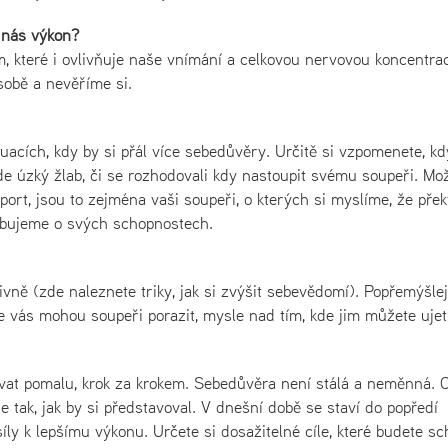
 náš výkon?
které i ovlivňuje naše vnímání a celkovou nervovou koncentrac
sobě a nevěříme si.
uacích, kdy by si přál více sebedůvěry. Určitě si vzpomenete, kd
jede úzký žlab, či se rozhodovali kdy nastoupit svému soupeři. Mo
sport, jsou to zejména vaši soupeři, o kterých si myslíme, že přek
ybujeme o svých schopnostech.
tivně (zde naleznete triky, jak si zvýšit sebevědomí). Popřemýšlej
e vás mohou soupeři porazit, mysle nad tím, kde jim můžete ujet
ovat pomalu, krok za krokem. Sebedůvěra není stálá a neměnná. 
 tak, jak by si představoval. V dnešní době se staví do popředí
íly k lepšímu výkonu. Určete si dosažitelné cíle, které budete sc