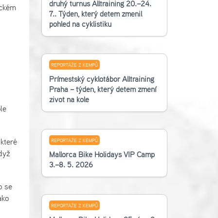
druhý turnus Alltraining 20.–24.
ickém
7.. Týden, který dětem změnil
pohled na cyklistiku
REPORTÁŽE Z KEMPŮ
Příměstský cyklotábor Alltraining
Praha – týden, který dětem změní
život na kole
le
které
REPORTÁŽE Z KEMPŮ
dyž
Mallorca Bike Holidays VIP Camp
3.–8. 5. 2026
o se
ako
REPORTÁŽE Z KEMPŮ