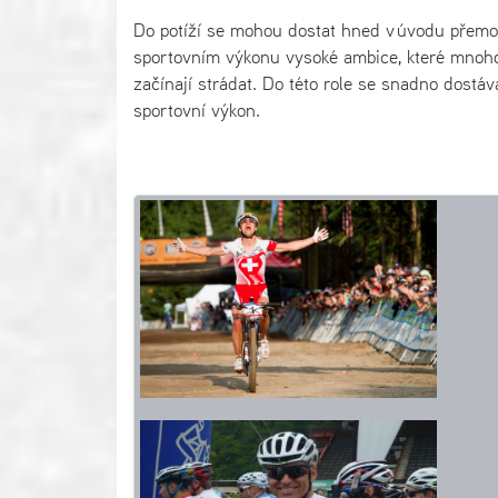
Do potíží se mohou dostat hned v úvodu přemot
sportovním výkonu vysoké ambice, které mnohdy
začínají strádat. Do této role se snadno dostáv
sportovní výkon.