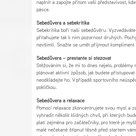
naplnit a zapojte přitom vaši představivost, kd
pásce.
Sebedůvěra a sebekritika
Sebekritika boří naši sebedůvěru. Vyzvedáváte-
přitahujete tak k nim pozornost druhých. Pochyb
nevšimli. Snažte se umět přijmout kompliment a
Sebedůvěra – přestaňte si stěžovat
Stěžováním si, že mi to dnes nejelo, problémy n
plánovat aktivní způsob, jak budete přistupova
neodkládejte ho. V případě sportovního neúspě
pokličkou.
Sebedůvěra a relaxace
Pomocí relaxace zkoncentrujete svou mysl a za
vyhradit několik klidných chvil, při kterých bu
platí zejména pro začátečníky, pro které je myšl
malé nečekané štípnut těsně před startem vám