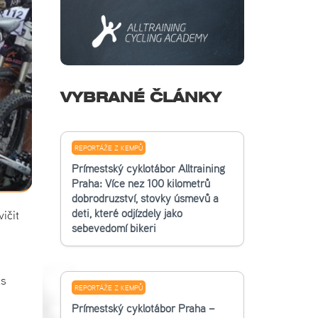
VYBRANÉ ČLÁNKY
REPORTÁŽE Z KEMPŮ
Příměstský cyklotábor Alltraining
Praha: Více než 100 kilometrů
dobrodružství, stovky úsměvů a
děti, které odjížděly jako
ičit
sebevědomí bikeři
as
REPORTÁŽE Z KEMPŮ
Příměstský cyklotábor Praha –