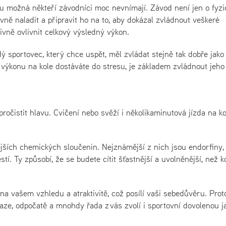
u možná někteří závodníci moc nevnímají. Závod není jen o fyz
vně naladit a připravit ho na to, aby dokázal zvládnout veškeré
ivně ovlivnit celkový výsledný výkon.
ý sportovec, který chce uspět, měl zvládat stejně tak dobře jako
i výkonu na kole dostáváte do stresu, je základem zvládnout jeho
pročistit hlavu. Cvičení nebo svěží i několikaminutová jízda na ko
jších chemických sloučenin. Nejznámější z nich jsou endorfiny, 
í. Ty způsobí, že se budete cítit šťastnější a uvolněnější, než k
 na vašem vzhledu a atraktivitě, což posílí vaši sebedůvěru. Prot
maze, odpočatě a mnohdy řada z vás zvolí i sportovní dovolenou j