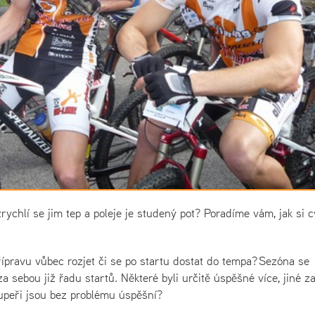
chlí se jim tep a poleje je studený pot? Poradíme vám, jak si cv
řípravu vůbec rozjet či se po startu dostat do tempa? Sezóna se
 sebou již řadu startů. Některé byli určitě úspěšné více, jiné z
upeři jsou bez problému úspěšní?