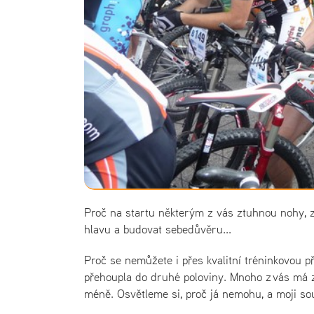
Proč na startu některým z vás ztuhnou nohy, zry
hlavu a budovat sebedůvěru...
Proč se nemůžete i přes kvalitní tréninkovou p
přehoupla do druhé poloviny. Mnoho z vás má za
méně. Osvětleme si, proč já nemohu, a moji so