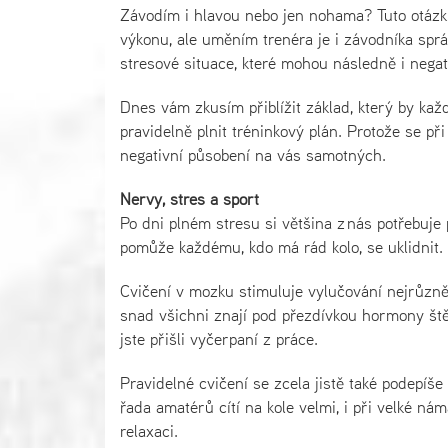
Závodím i hlavou nebo jen nohama? Tuto otázk
výkonu, ale uměním trenéra je i závodníka sprá
stresové situace, které mohou následně i negat
Dnes vám zkusím přiblížit základ, který by každ
pravidelně plnit tréninkový plán. Protože se př
negativní působení na vás samotných.
Nervy, stres a sport
Po dni plném stresu si většina z nás potřebuje 
pomůže každému, kdo má rád kolo, se uklidnit.
Cvičení v mozku stimuluje vylučování nejrůzně
snad všichni znají pod přezdívkou hormony štěst
jste přišli vyčerpaní z práce.
Pravidelné cvičení se zcela jistě také podepíše
řada amatérů cítí na kole velmi, i při velké ná
relaxaci.