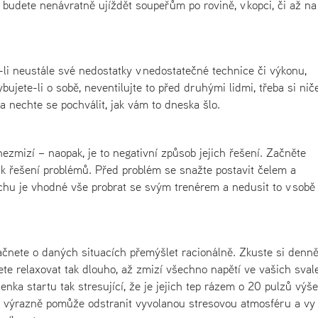
e budete nenávratně ujíždět soupeřům po rovině, v kopci, či až na
li neustále své nedostatky v nedostatečné technice či výkonu,
ujete-li o sobě, neventilujte to před druhými lidmi, třeba si nič
 nechte se pochválit, jak vám to dneska šlo.
ezmizí – naopak, je to negativní způsob jejich řešení. Začněte
t k řešení problémů. Před problém se snažte postavit čelem a
chu je vhodné vše probrat se svým trenérem a nedusit to v sobě
čnete o daných situacích přemýšlet racionálně. Zkuste si denn
dete relaxovat tak dlouho, až zmizí všechno napětí ve vašich sval
enka startu tak stresující, že je jejich tep rázem o 20 pulzů výše.
 výrazně pomůže odstranit vyvolanou stresovou atmosféru a vy