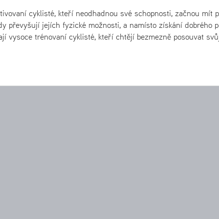
ivovaní cyklisté, kteří neodhadnou své schopnosti, začnou mít p
 převyšují jejích fyzické možnosti, a namísto získání dobrého p
ají vysoce trénovaní cyklisté, kteří chtějí bezmezně posouvat svů