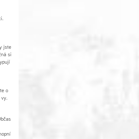
i.
y jste
žná si
ypují
te o
 vy.
Občas
hopní