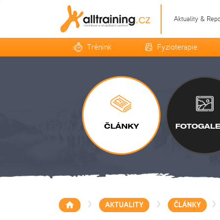
Aktuality & Rep
Trénink
Fyzioterapie
ČLÁNKY
FOTOGALE
>
>
>
AKTUALITY
ČLÁNKY