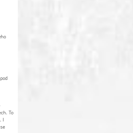
eho
 pod
ě
ech. To
 I
 se