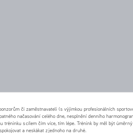
nzorům či zaměstnavateli (s výjimkou profesionálních sportov
 špatného načasování celého dne, nesplnění denního harmonogr
tréninku s cílem čím více, tím lépe. Trénink by měl být úměrný
spokojovat a neskákat z jednoho na druhé.