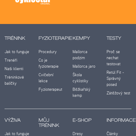
TRÉNINK
FYZIOTERAPIE
KEMPY
TESTY
Jak to funguje
Procedury
Mallorca
Proč se
podzim
nechat
Trenéři
Co je
testovat
fyzioterapie
Mallorca jaro
Naši klienti
Retül Fit -
Cvičební
Škola
Tréninkové
Správný
lekce
cyklistiky
balíčky
posed
Fyzioterapeut
Běžkařský
Zátěžový test
kemp
VÝŽIVA
MŮJ
E-SHOP
INFORMACE
TRÉNINK
Jak to funguje
Dresy
Články