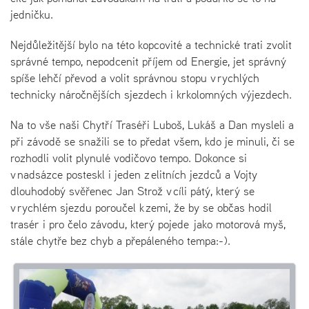
jedničku.
Nejdůležitější bylo na této kopcovité a technické trati zvolit
správné tempo, nepodcenit příjem od Energie, jet správný
spíše lehčí převod a volit správnou stopu v rychlých
technicky náročnějších sjezdech i krkolomných výjezdech.
Na to vše naši Chytří Traséři Luboš, Lukáš a Dan mysleli a
při závodě se snažili se to předat všem, kdo je minuli, či se
rozhodli volit plynulé vodičovo tempo. Dokonce si
v nadsázce posteskl i jeden z elitních jezdců a Vojty
dlouhodobý svěřenec Jan Strož v cíli pátý, který se
v rychlém sjezdu poroučel k zemi, že by se občas hodil
trasér i pro čelo závodu, který pojede jako motorová myš,
stále chytře bez chyb a přepáleného tempa:-).