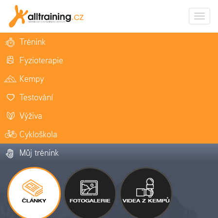
Zobrazi
naviga
Trénink
Fyzioterapie
Kempy
Testování
Výživa
Cykloškola
Můj trénink
ČLÁNKY
FOTOGALERIE
VIDEA Z KEMPŮ