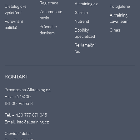
Registrace
Alltraining.cz
Dietologické
Fotogalerie
Zapomenuté
vyšetření
Garmin
Alltraining
heslo
Porovnání
Nutrend
Lawi team
Průvodce
balíčků
Doplňky
O nás
deníkem
Specialized
Reklamační
řád
KONTAKT
Provozovna Alltraining.cz:
Hlivická 1/400
181 00, Praha 8
Tel:
+ 420 777 871 045
Email:
info@alltraining.cz
Otevírací doba: