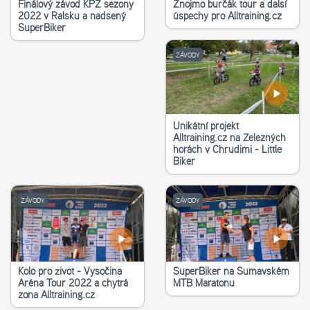
Finálový závod KPŽ sezony
Znojmo burčák tour a další
2022 v Ralsku a nadšený
úspěchy pro Alltraining.cz
SuperBiker
ZÁVODY
Unikátní projekt
Alltraining.cz na Železných
horách v Chrudimi - Little
Biker
ZÁVODY
ZÁVODY
Kolo pro život - Vysočina
SuperBiker na Šumavském
Aréna Tour 2022 a chytrá
MTB Maratonu
zona Alltraining.cz