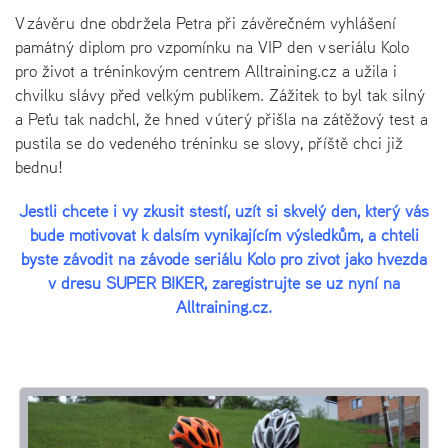
V závěru dne obdržela Petra při závěrečném vyhlášení
památný diplom pro vzpomínku na VIP den v seriálu Kolo
pro život a tréninkovým centrem Alltraining.cz a užila i
chvilku slávy před velkým publikem. Zážitek to byl tak silný
a Peťu tak nadchl, že hned v úterý přišla na zátěžový test a
pustila se do vedeného tréninku se slovy, příště chci již
bednu!
Jestli chcete i vy zkusit štěstí, užít si skvělý den, který vás
bude motivovat k dalším vynikajícím výsledkům, a chtěli
byste závodit na závodě seriálu Kolo pro život jako hvězda
v dresu SUPER BIKER, zaregistrujte se už nyní na
Alltraining.cz.