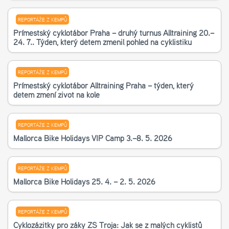
REPORTÁŽE Z KEMPŮ
Příměstský cyklotábor Praha – druhý turnus Alltraining 20.–
24. 7.. Týden, který dětem změnil pohled na cyklistiku
REPORTÁŽE Z KEMPŮ
Příměstský cyklotábor Alltraining Praha – týden, který
dětem změní život na kole
REPORTÁŽE Z KEMPŮ
Mallorca Bike Holidays VIP Camp 3.–8. 5. 2026
REPORTÁŽE Z KEMPŮ
Mallorca Bike Holidays 25. 4. – 2. 5. 2026
REPORTÁŽE Z KEMPŮ
Cyklozážitky pro žáky ZŠ Troja: Jak se z malých cyklistů