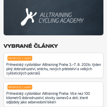
VYBRANÉ ČLÁNKY
REPORTÁŽE Z KEMPŮ
Příměstský cyklotábor Alltraining Praha 3.–7. 8. 2026: týden
plný dobrodružství, smíchu, nových přátelství a velkých
cyklistických pokroků
REPORTÁŽE Z KEMPŮ
Příměstský cyklotábor Alltraining Praha: Více než 100
kilometrů dobrodružství, stovky úsměvů a děti, které
odjížděly jako sebevědomí bikeři