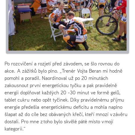
Po rozcvičení a rozjetí před závodem, se šlo rovnou do
akce. A zážitků bylo plno. „Trenér Vojta Beran mi hodně
pomohl a poradil. Naordinoval už po 20 minutách
zakousnout první energetickou tyčku a pak pravidelně
energii doplňovat každých 20 -30 minut ve formě gelů,
tablet cukru nebo opět tyčinek. Díky pravidelnému příjmu
energie předešla energetickému deficitu a mohla naplno
šlapat až do cíle bez obávaných křečí, kteří mnozí v závěru
dostali. Pro mne z toho bylo skvělé páté místo v mojí
kategorii.“