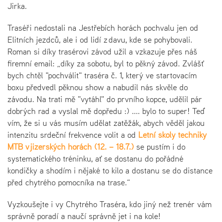
Jirka.
Traséři nedostali na Jestřebích horách pochvalu jen od
Elitních jezdců, ale i od lidí z davu, kde se pohybovali.
Roman si díky trasérovi závod užil a vzkazuje přes náš
firemní email: „díky za sobotu, byl to pěkný závod. Zvlášť
bych chtěl "pochválit" traséra č. 1, který ve startovacím
boxu předvedl pěknou show a nabudil nás skvěle do
závodu. Na trati mě "vytáhl" do prvního kopce, udělil pár
dobrých rad a vyslal mě dopředu :) .... bylo to super! Teď
vím, že si u vás musím udělat zatěžák, abych věděl jakou
intenzitu srdeční frekvence volit a od
Letní školy techniky
MTB v jizerských horách (12. – 18.7.)
se pustím i do
systematického tréninku, ať se dostanu do pořádné
kondičky a shodím i nějaké to kilo a dostanu se do distance
před chytrého pomocníka na trase.“
Vyzkoušejte i vy Chytrého Traséra, kdo jiný než trenér vám
správně poradí a naučí správně jet i na kole!