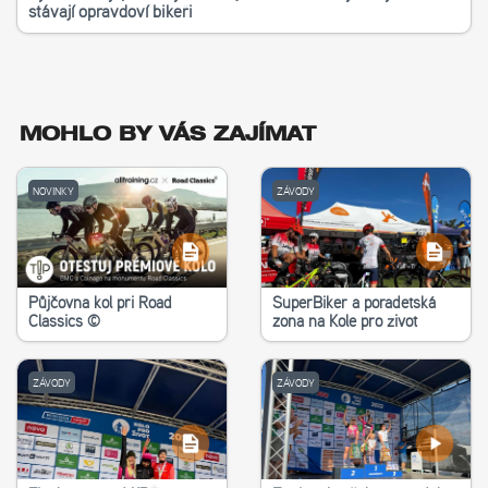
stávají opravdoví bikeři
MOHLO BY VÁS ZAJÍMAT
NOVINKY
ZÁVODY
Půjčovna kol při Road
SuperBiker a poradetská
Classics ©
zona na Kole pro život
ZÁVODY
ZÁVODY