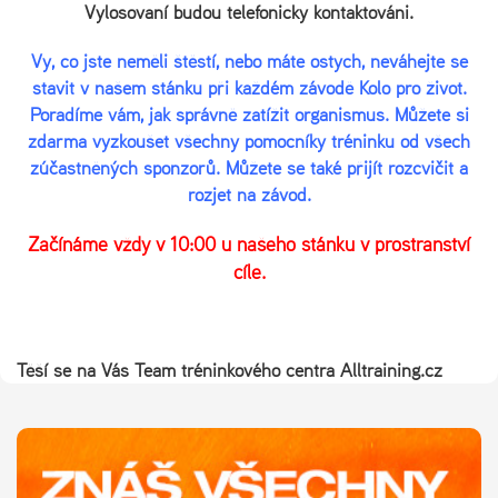
Vylosovaní budou telefonicky kontaktováni.
Vy, co jste neměli štěstí, nebo máte ostych, neváhejte se
stavit v našem stánku při každém závodě Kolo pro život.
Poradíme vám, jak správně zatížit organismus. Můžete si
zdarma vyzkoušet všechny pomocníky tréninku od všech
zúčastněných sponzorů. Můžete se také přijít rozcvičit a
rozjet na závod.
Začínáme vždy v 10:00 u našeho stánku v prostranství
cíle.
Těší se na Vás Team tréninkového centra Alltraining.cz