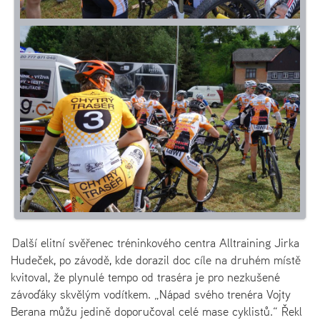
Další elitní svěřenec tréninkového centra Alltraining Jirka
Hudeček, po závodě, kde dorazil doc cíle na druhém místě
kvitoval, že plynulé tempo od traséra je pro nezkušené
závoďáky skvělým vodítkem. „Nápad svého trenéra Vojty
Berana můžu jedině doporučoval celé mase cyklistů.“ Řekl