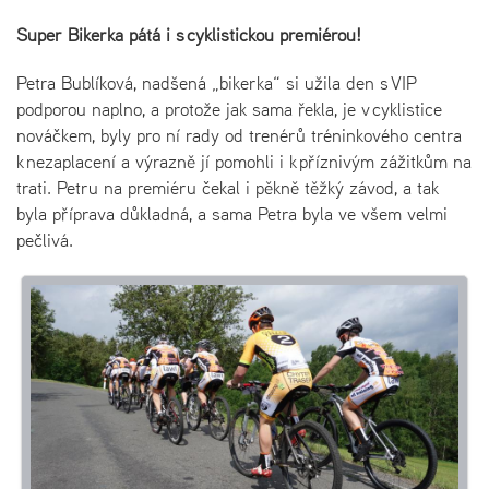
Super Bikerka pátá i s cyklistickou premiérou!
Petra Bublíková, nadšená „bikerka“ si užila den s VIP
podporou naplno, a protože jak sama řekla, je v cyklistice
nováčkem, byly pro ní rady od trenérů tréninkového centra
k nezaplacení a výrazně jí pomohli i k příznivým zážitkům na
trati. Petru na premiéru čekal i pěkně těžký závod, a tak
byla příprava důkladná, a sama Petra byla ve všem velmi
pečlivá.