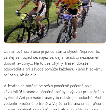
Odstartováno… z lesa je již od startu slyšet. Nepřepal to,
zahřej se, rozjeď se, najez se, dej si lehčí, či nezapomeň
doplnit tekutiny... Na to vše Chytrý Trasér dokáže
odpovědět a při závodě pomůže každému k jeho hladkému
průběhu, až do cíle!
V Jestřebích horách se sešlo poměrně početné pole
závodníků! Krásná a náročná trať byla výzvou pro každého
cyklistu! Ani pro naše traséry to nebylo jednoduché. Pod
vedením zkušeného trenéra Vojtěcha Berana si dali přesné
cíle jak pomáhat závoďákům na trati a podařilo se to na