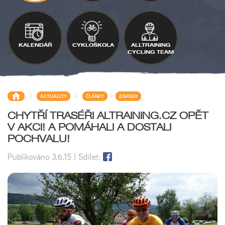
KALENDÁŘ
CYKLOŠKOLA
ALLTRAINING
CYCLING TEAM
>
>
>
AKTUALITY
ČLÁNKY
ZÁVODY
CHYTŘÍ TRASÉŘI ALTRAINING.CZ OPĚT
V AKCI! A POMÁHALI A DOSTALI
POCHVALU!
Publikováno
3.6.15
| Sdílet: