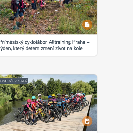
Příměstský cyklotábor Alltraining Praha –
týden, který dětem změní život na kole
REPORTÁŽE Z KEMPŮ