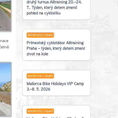
druhý turnus Alltraining 20.–24.
7.. Týden, který dětem změnil
pohled na cyklistiku
REPORTÁŽE Z KEMPŮ
urace
Příměstský cyklotábor Alltraining
četně
Praha – týden, který dětem změní
život na kole
REPORTÁŽE Z KEMPŮ
Mallorca Bike Holidays VIP Camp
3.–8. 5. 2026
REPORTÁŽE Z KEMPŮ