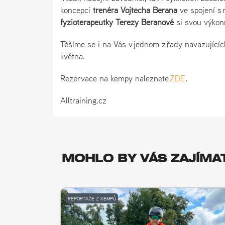
koncepci
trenéra Vojtěcha Berana
ve spojení s
fyzioterapeutky Terezy Beranové
si svou výkonn
Těšíme se i na Vás v jednom z řady navazujícíc
května.
Rezervace na kempy naleznete
ZDE
.
Alltraining.cz
MOHLO BY VÁS ZAJÍMA
REPORTÁŽE Z KEMPŮ