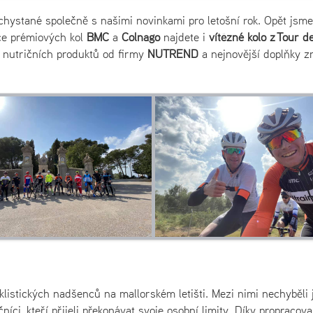
ystané společně s našimi novinkami pro letošní rok. Opět jsme
dce prémiových kol
BMC
a
Colnago
najdete i
vítězné kolo z Tour d
 nutričních produktů od firmy
NUTREND
a nejnovější doplňky z
yklistických nadšenců na mallorském letišti. Mezi nimi nechyběli 
ečníci, kteří přijeli překonávat svoje osobní limity. Díky propracov