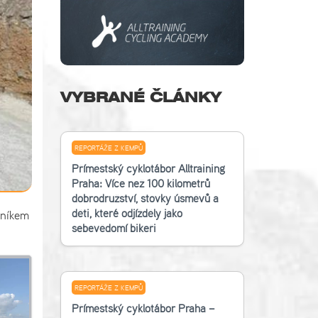
VYBRANÉ ČLÁNKY
REPORTÁŽE Z KEMPŮ
Příměstský cyklotábor Alltraining
Praha: Více než 100 kilometrů
dobrodružství, stovky úsměvů a
děti, které odjížděly jako
dníkem
sebevědomí bikeři
REPORTÁŽE Z KEMPŮ
Příměstský cyklotábor Praha –