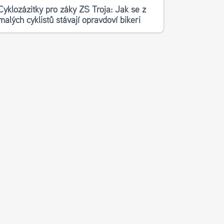
Cyklozážitky pro žáky ZŠ Troja: Jak se z
malých cyklistů stávají opravdoví bikeři