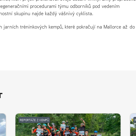
 regeneračními procedurami týmu odborníků pod vedením
ostní skupinu najde každý vášnivý cyklista.
h jarních tréninkových kempů, které pokračují na Mallorce až do
T
REPORTÁŽE Z KEMPŮ