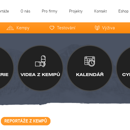
ortáže
O nás
Pro firmy
Projekty
Kontakt
Eshop
Kempy
Testování
Výživa
RIE
VIDEA Z KEMPŮ
KALENDÁŘ
CY
REPORTÁŽE Z KEMPŮ