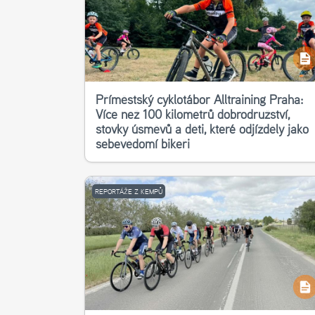
Příměstský cyklotábor Alltraining Praha:
Více než 100 kilometrů dobrodružství,
stovky úsměvů a děti, které odjížděly jako
sebevědomí bikeři
REPORTÁŽE Z KEMPŮ