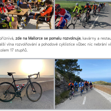
příznivá,
zde na Mallorce se pomalu rozvolňuje
, kavárny a resta
alší vlna rozvolňování a pohodové cyklistice vůbec nic nebrání v
 kolem 17 stupňů.