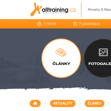
Aktuality & Rep
Trénink
Fyzioterapie
ČLÁNKY
FOTOGALE
>
>
>
AKTUALITY
ČLÁNKY