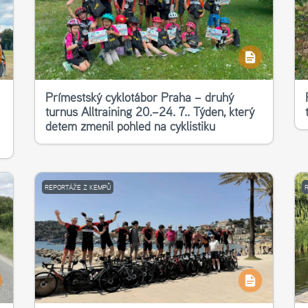
Příměstský cyklotábor Praha – druhý
turnus Alltraining 20.–24. 7.. Týden, který
dětem změnil pohled na cyklistiku
REPORTÁŽE Z KEMPŮ