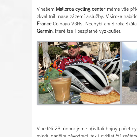
V našem
Mallorca cycling center
máme vše přich
zkvalitnili naše zázemí a služby. V široké nabí
France
Colnago V3Rs. Nechybí ani široká škála
Garmin
, které lze i bezplatně vyzkoušet.
V neděli 28. února jsme přivítali hojný počet c
mladí, nadějní závodníci, tak i cyklističtí začát