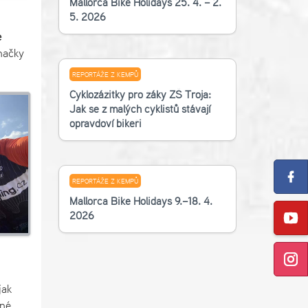
Mallorca Bike Holidays 25. 4. – 2.
5. 2026
e
načky
REPORTÁŽE Z KEMPŮ
Cyklozážitky pro žáky ZŠ Troja:
Jak se z malých cyklistů stávají
opravdoví bikeři
REPORTÁŽE Z KEMPŮ
Mallorca Bike Holidays 9.–18. 4.
2026
jak
ané