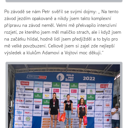
Po závodě se nám Petr svěřil se svými dojmy: „ Na tento
závod jezdím opakovaně a nikdy jsem takto komplexní
přípravu na závod neměl. Velmi mě překvapilo intenzivní
rozjetí, ze kterého jsem měl maličko strach, ale i když jsem
na začátku hlídal, hodně lidí jsem předjížděl a to bylo pro
mě velké povzbuzení. Celkově jsem si zajel zde nejlepší
výsledek a klukům Adamovi a Vojtovi moc děkuji.“