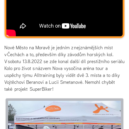
Nové Město na Moravě je jedním z nejznámějších míst
v Čechách a to, především díky závodům horských kol.
V sobotu 13.8.2022 se zde konal další díl prestižního seriálu
Kolo pro život s názvem Nova vysočina aréna tour a
uspěchy týmu Alltraining byly vidět dvě 3. místa a to díky
Vojtěchovi Beranovi a Lucii Smetanové. Nemohl chybět
také projekt SuperBiker!