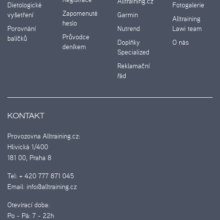
Alltraining.cz
Dietologické
Fotogalerie
Zapomenuté
vyšetření
Garmin
Alltraining
heslo
Porovnání
Nutrend
Lawi team
Průvodce
balíčků
Doplňky
O nás
deníkem
Specialized
Reklamační
řád
KONTAKT
Provozovna Alltraining.cz:
Hlivická 1/400
181 00, Praha 8
Tel:
+ 420 777 871 045
Email:
info@alltraining.cz
Otevírací doba:
Po - Pá:
7 - 22h