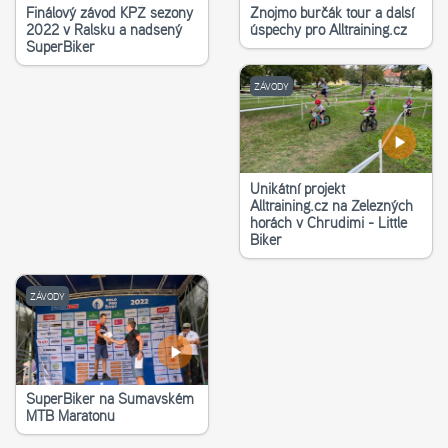
Finálový závod KPŽ sezony
Znojmo burčák tour a další
2022 v Ralsku a nadšený
úspěchy pro Alltraining.cz
SuperBiker
ZÁVODY
Unikátní projekt
Alltraining.cz na Železných
horách v Chrudimi - Little
Biker
ZÁVODY
SuperBiker na Šumavském
MTB Maratonu