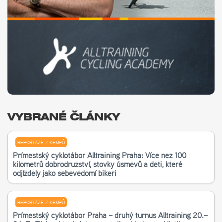
VYBRANÉ ČLÁNKY
REPORTÁŽE Z KEMPŮ
Příměstský cyklotábor Alltraining Praha: Více než 100
kilometrů dobrodružství, stovky úsměvů a děti, které
odjížděly jako sebevědomí bikeři
REPORTÁŽE Z KEMPŮ
Příměstský cyklotábor Praha – druhý turnus Alltraining 20.–