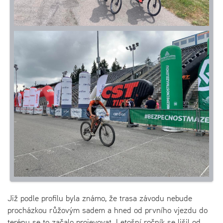
Již podle profilu byla známo, že trasa závodu nebude
procházkou růžovým sadem a hned od prvního vjezdu do
terénu se to začalo projevovat. Letošní ročník se lišil od