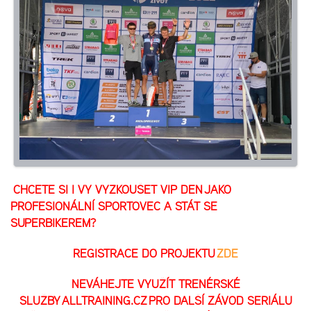
CHCETE SI I VY VYZKOUŠET VIP DEN JAKO
PROFESIONÁLNÍ SPORTOVEC A STÁT SE
SUPERBIKEREM?
REGISTRACE DO PROJEKTU
ZDE
NEVÁHEJTE VYUŽÍT TRENÉRSKÉ
SLUŽBY
ALLTRAINING.CZ
PRO DALŠÍ ZÁVOD SERIÁLU