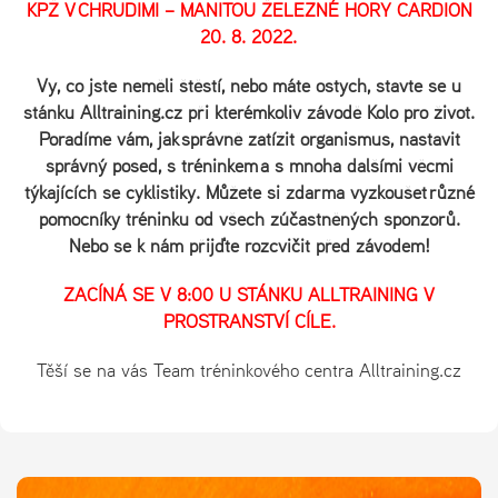
KPŽ V CHRUDIMI – MANITOU ŽELEZNÉ HORY CARDION
20. 8. 2022.
Vy, co jste neměli štěstí, nebo máte ostych, stavte se u
stánku Alltraining.cz při kterémkoliv závodě Kolo pro život.
Poradíme vám, jak správně zatížit organismus, nastavit
správný posed, s tréninkem a s mnoha dalšími věcmi
týkajících se cyklistiky. Můžete si zdarma vyzkoušet různé
pomocníky tréninku od všech zúčastněných sponzorů.
Nebo se k nám přijďte rozcvičit před závodem!
ZAČÍNÁ SE V 8:00 U STÁNKU ALLTRAINING V
PROSTRANSTVÍ CÍLE.
Těší se na vás Team tréninkového centra Alltraining.cz