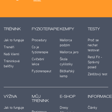
TRÉNINK
FYZIOTERAPIE
KEMPY
TESTY
Jak to funguje
Procedury
Mallorca
Proč se
podzim
nechat
Trenéři
Co je
testovat
fyzioterapie
Mallorca jaro
Naši klienti
Retül Fit -
Cvičební
Škola
Tréninkové
Správný
lekce
cyklistiky
balíčky
posed
Fyzioterapeut
Běžkařský
Zátěžový test
kemp
VÝŽIVA
MŮJ
E-SHOP
INFORMACE
TRÉNINK
Jak to funguje
Dresy
Články
Registrace