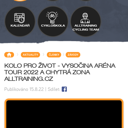
KALENDÁŘ
CYKLOŠKOLA
ALLTRAINING
CYCLING TEAM
>
>
>
AKTUALITY
ČLÁNKY
ZÁVODY
KOLO PRO ŽIVOT - VYSOČINA ARÉNA
TOUR 2022 A CHYTRÁ ZONA
ALLTRAINING.CZ
Publikováno
15.8.22
| Sdílet: