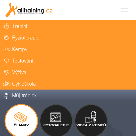
Zobrazi
naviga
Trénink
Fyzioterapie
Kempy
Testování
Výživa
Cykloškola
Můj trénink
ČLÁNKY
FOTOGALERIE
VIDEA Z KEMPŮ