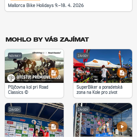
Mallorca Bike Holidays 9.–18. 4. 2026
MOHLO BY VÁS ZAJÍMAT
NOVINKY
ZÁVODY
Půjčovna kol při Road
SuperBiker a poradetská
Classics ©
zona na Kole pro život
ZÁVODY
ZÁVODY