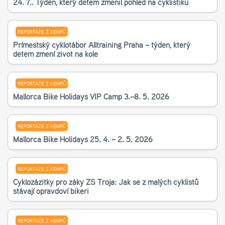
24. 7.. Týden, který dětem změnil pohled na cyklistiku
REPORTÁŽE Z KEMPŮ
Příměstský cyklotábor Alltraining Praha – týden, který
dětem změní život na kole
REPORTÁŽE Z KEMPŮ
Mallorca Bike Holidays VIP Camp 3.–8. 5. 2026
REPORTÁŽE Z KEMPŮ
Mallorca Bike Holidays 25. 4. – 2. 5. 2026
REPORTÁŽE Z KEMPŮ
Cyklozážitky pro žáky ZŠ Troja: Jak se z malých cyklistů
stávají opravdoví bikeři
REPORTÁŽE Z KEMPŮ