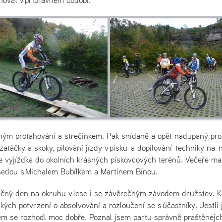
vným protahování a strečinkem. Pak snídaně a opět nadupaný pr
atáčky a skoky, pilování jízdy v písku a dopilování techniky na
 vyjížďka do okolních krásných pískovcových terénů. Večeře ma
besedou s Michalem Bubílkem a Martinem Bínou.
rečný den na okruhu v lese i se závěrečným závodem družstev. 
ých potvrzení o absolvování a rozloučení se s účastníky. Jestli
em se rozhodl moc dobře. Poznal jsem partu správně praštěnejch