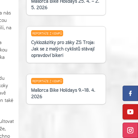
Mallorca Bike Holidays 25. 4. – 2.
.
5. 2026
a nás
ácou
li, na
REPORTÁŽE Z KEMPŮ
a
Cyklozážitky pro žáky ZŠ Troja:
Jak se z malých cyklistů stávají
čkou
opravdoví bikeři
ška
adu
REPORTÁŽE Z KEMPŮ
koky
Mallorca Bike Holidays 9.–18. 4.
ávě
2026
en také
ultovat
že,
echno