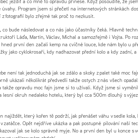
bec jezdit a co mně to opravdu přinese. Když posoudíte, že jse
é úvahy. Program jsem si přečetl na internetových stránkách dos
z fotografií bylo zřejmé tak proč to nezkusit.
, co bude následovat a co nás jako účastníky čeká. Hlavně techn
truktoři Láďa, Martin, Václav, Michal a samozřejmě i Vojta. Po ro
me hned první den začali kemp na cvičné louce, kde nám bylo u př
žky jako cyklokrosaři, kdy nadhazovat přední kolo a kdy zadní, a 
ebe není tak jednoduchá jak se zdálo a skoky z palet také moc faj
orně ukázali několikrát předvedli takže ostych z nás všech opadal
 takže opravdu moc fajn jsme si to užívali. Když jsme si vyměnil
na lesní okruh nedaleko hotelu, který byl cca 500m dlouhý s výj
n najíždět, který kořen tě podrží, jak přenášet váhu v sedle kola,
v zatáčce. Opět nejdříve ukázka a pak postupné pilování naší tec
kazoval jak se kolo správně myje. No a první den byl u konce s v
novat v přípravném období.