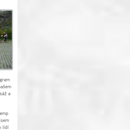
ogram
 našem
sáž a
Kemp
 jsem
 lidí