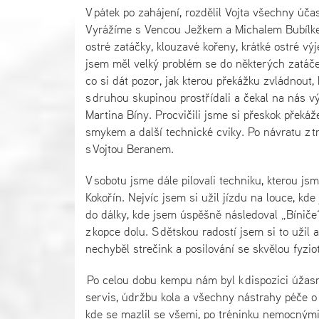
V pátek po zahájení, rozdělil Vojta všechny úča
Vyrážíme s Vencou Ježkem a Michalem Bubílkem 
ostré zatáčky, klouzavé kořeny, krátké ostré v
jsem měl velký problém se do některých zatáček 
co si dát pozor, jak kterou překážku zvládnout,
s druhou skupinou prostřídali a čekal na nás 
Martina Bíny. Procvičili jsme si přeskok překáž
smykem a další technické cviky. Po návratu z 
s Vojtou Beranem.
V sobotu jsme dále pilovali techniku, kterou j
Kokořín. Nejvíc jsem si užil jízdu na louce, kd
do dálky, kde jsem úspěšně následoval „Bíniče“
z kopce dolu. S dětskou radostí jsem si to uži
nechyběl strečink a posilování se skvělou fyzi
Po celou dobu kempu nám byl k dispozici úžas
servis, údržbu kola a všechny nástrahy péče o 
kde se mazlil se všemi, po tréninku nemocnými