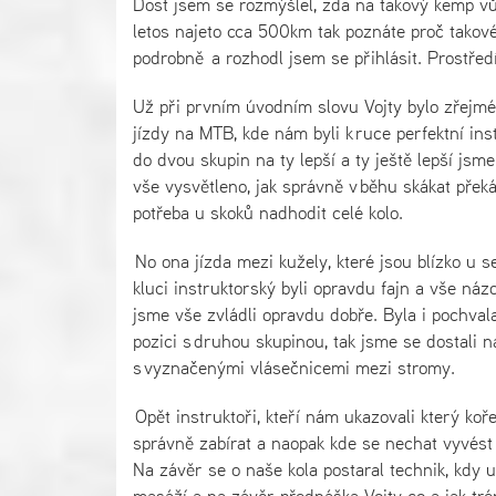
Dost jsem se rozmýšlel, zda na takový kemp vů
letos najeto cca 500km tak poznáte proč takov
podrobně a rozhodl jsem se přihlásit. Prostředí 
Už při prvním úvodním slovu Vojty bylo zřejmé
jízdy na MTB, kde nám byli k ruce perfektní ins
do dvou skupin na ty lepší a ty ještě lepší js
vše vysvětleno, jak správně v běhu skákat překá
potřeba u skoků nadhodit celé kolo.
No ona jízda mezi kužely, které jsou blízko u s
kluci instruktorský byli opravdu fajn a vše náz
jsme vše zvládli opravdu dobře. Byla i pochvala
pozici s druhou skupinou, tak jsme se dostali 
s vyznačenými vlásečnicemi mezi stromy.
Opět instruktoři, kteří nám ukazovali který koře
správně zabírat a naopak kde se nechat vyvést 
Na závěr se o naše kola postaral technik, kdy u
masáží a na závěr přednáška Vojty co a jak tré