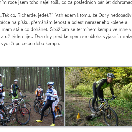
šním roce jsem toho najel tolik, co za posledních pár let dohrom
: „Tak co, Richarde, jedeš?“ Vzhledem k tomu, že Odry nedopadly 
zatáčce na písku, přemáhám lenost a bolest naraženého kolene a
ice mám stále co dohánět. S blížícím se termínem kempu ve mně v
lo a už týden lije… Dva dny před kempem se obloha vyjasní, mrak
a vydrží po celou dobu kempu.