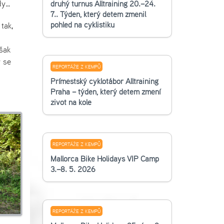
ady…
druhý turnus Alltraining 20.–24.
7.. Týden, který dětem změnil
pohled na cyklistiku
tak,
šak
y se
REPORTÁŽE Z KEMPŮ
Příměstský cyklotábor Alltraining
Praha – týden, který dětem změní
život na kole
REPORTÁŽE Z KEMPŮ
Mallorca Bike Holidays VIP Camp
3.–8. 5. 2026
REPORTÁŽE Z KEMPŮ