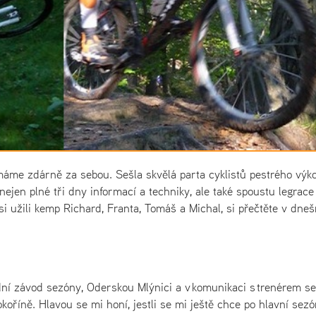
áme zdárně za sebou. Sešla skvělá parta cyklistů pestrého výk
z nejen plné tři dny informací a techniky, ale také spoustu legrace
si užili kemp Richard, Franta, Tomáš a Michal, si přečtěte v dne
ní závod sezóny, Oderskou Mlýnici a v komunikaci s trenérem se
říně. Hlavou se mi honí, jestli se mi ještě chce po hlavní sez