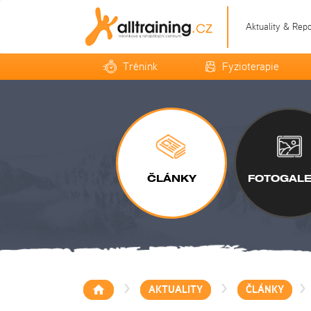
Aktuality & Rep
Trénink
Fyzioterapie
ČLÁNKY
FOTOGALE
>
>
>
AKTUALITY
ČLÁNKY