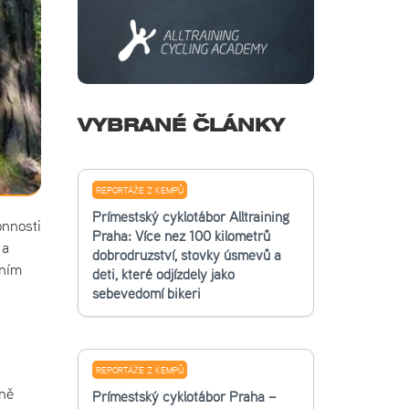
VYBRANÉ ČLÁNKY
REPORTÁŽE Z KEMPŮ
Příměstský cyklotábor Alltraining
onnosti
Praha: Více než 100 kilometrů
 a
dobrodružství, stovky úsměvů a
šním
děti, které odjížděly jako
sebevědomí bikeři
REPORTÁŽE Z KEMPŮ
óně
Příměstský cyklotábor Praha –