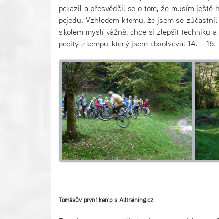
pokazil a přesvědčil se o tom, že musím ještě 
pojedu. Vzhledem k tomu, že jsem se zúčastnil 
s kolem myslí vážně, chce si zlepšit techniku a j
pocity z kempu, který jsem absolvoval 14. – 16. 
Tomášův první kemp s Alltraining.cz