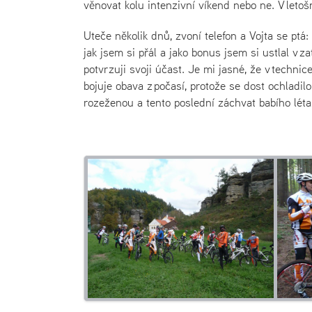
věnovat kolu intenzivní víkend nebo ne. V leto
Uteče několik dnů, zvoní telefon a Vojta se ptá
jak jsem si přál a jako bonus jsem si ustlal v 
potvrzuji svoji účast. Je mi jasné, že v techn
bojuje obava z počasí, protože se dost ochladi
rozeženou a tento poslední záchvat babího lét