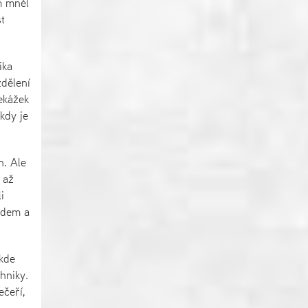
m mněl
t
ika
zdělení
ekážek
kdy je
n. Ale
 až
i
ezdem a
 kde
hniky.
ečeří,