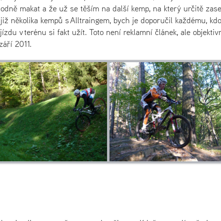
hodně makat a že už se těším na další kemp, na který určitě zas
již několika kempů s Alltraingem, bych je doporučil každému, kdo
ízdu v terénu si fakt užít. Toto není reklamní článek, ale objektiv
září 2011.