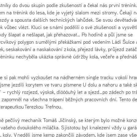
stníky do dvou skupin podle zkušeností a čekal nás první trénink
na trénink do lesa, kde je vyjetý slalom mezi stromy. Čekají n
ýjezdy a spousta dalších technických lahůdek. Se svou devětadv
vůbec vlézt. Kluci se s námi podělili o své zkušenosti a vysvětli
 kdy šlapat a nešlapat, jak přehazovat… Po hodině a půl jsme se
výcvikový polygon s umělými překážkami pod vedením Ládi Šulce 
ek, seskakování a naskakování z kola, přejezd lávky, průjezd zatá
tréninku nechyběla ukázka správné údržby kola, večeře a předná
sme si pak mohli vyzkoušet na nádherném single tracku v okolí hr
e jsme jezdili korytem ve tvaru písmene U dolu a nahoru a také s
 – rychlý rozjezd, výskok, dlóóóuhý let a sjezd…po zádech po tr
l a zapomněl na všechna trápení běžných pracovních dní. Tento d
oterapeutkou Terezkou Trefnou.
ně pečlivý mechanik Tomáš Jičínský, se kterým bylo možné konz
vašeho dvoukolého miláčka. S jistotou byl k nalezení vždy u gará
, koly. V neděli jsme kemp zakončili závodem, kde jsem zase vš