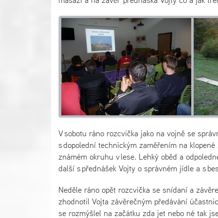
V sobotu ráno rozcvička jako na vojně se sprá
s dopolední technickým zaměřením na klopené z
známém okruhu v lese. Lehký oběd a odpoledne
další s přednášek Vojty o správném jídle a s 
Neděle ráno opět rozcvička se snídaní a závě
zhodnotil Vojta závěrečným předávání účastnick
se rozmýšlel na začátku zda jet nebo né tak js