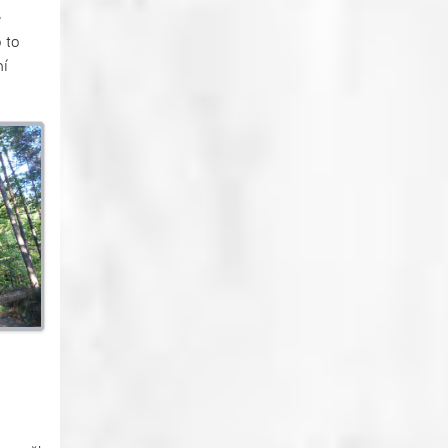
e
 to
ní