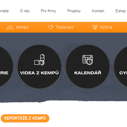
ortáže
O nás
Pro firmy
Projekty
Kontakt
Eshop
Kempy
Testování
Výživa
RIE
VIDEA Z KEMPŮ
KALENDÁŘ
CY
REPORTÁŽE Z KEMPŮ