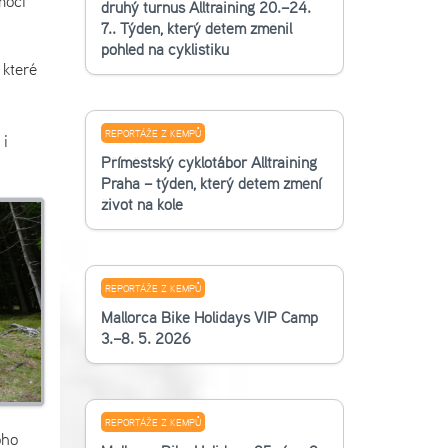
moci
druhý turnus Alltraining 20.–24.
7.. Týden, který dětem změnil
pohled na cyklistiku
 které
REPORTÁŽE Z KEMPŮ
 i
Příměstský cyklotábor Alltraining
Praha – týden, který dětem změní
život na kole
REPORTÁŽE Z KEMPŮ
Mallorca Bike Holidays VIP Camp
3.–8. 5. 2026
REPORTÁŽE Z KEMPŮ
oho