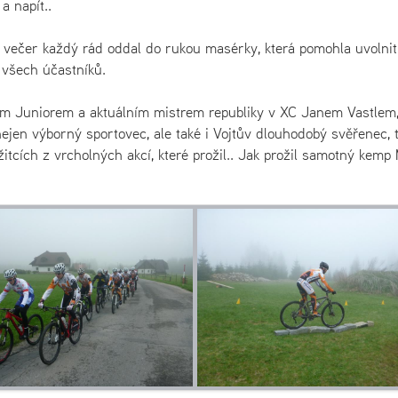
a napít..
 večer každý rád oddal do rukou masérky, která pomohla uvolnit
 všech účastníků.
m Juniorem a aktuálním mistrem republiky v XC Janem Vastlem,
nejen výborný sportovec, ale také i Vojtův dlouhodobý svěřenec, 
itcích z vrcholných akcí, které prožil.. Jak prožil samotný kemp 