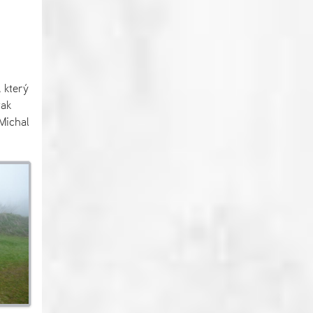
 který
tak
Michal