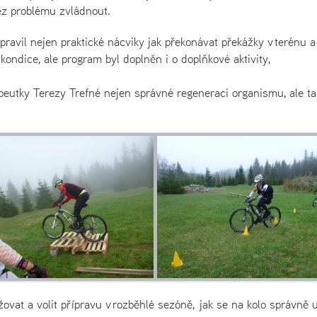
ez problému zvládnout.
ravil nejen praktické nácviky jak překonávat překážky v terénu a
kondice, ale program byl doplněn i o doplňkové aktivity,
peutky Terezy Trefné nejen správné regeneraci organismu, ale ta
ovat a volit přípravu v rozběhlé sezóně, jak se na kolo správně 