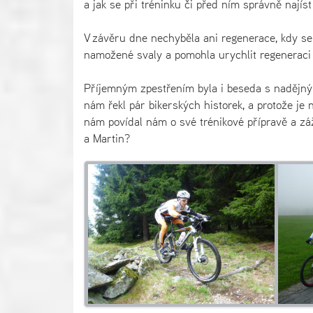
a jak se při tréninku či před ním správně najíst 
V závěru dne nechyběla ani regenerace, kdy se
namožené svaly a pomohla urychlit regeneraci
Příjemným zpestřením byla i beseda s nadějný
nám řekl pár bikerských historek, a protože je 
nám povídal nám o své trénikové přípravě a záž
a Martin?