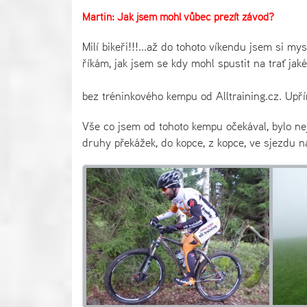
Martin: Jak jsem mohl vůbec přežít závod?
Milí bikeři!!!...až do tohoto víkendu jsem si my
říkám, jak jsem se kdy mohl spustit na trať ja
bez tréninkového kempu od Alltraining.cz. Upří
Vše co jsem od tohoto kempu očekával, bylo ne
druhy překážek, do kopce, z kopce, ve sjezdu n