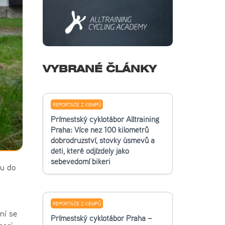
VYBRANÉ ČLÁNKY
REPORTÁŽE Z KEMPŮ
Příměstský cyklotábor Alltraining
Praha: Více než 100 kilometrů
dobrodružství, stovky úsměvů a
děti, které odjížděly jako
sebevědomí bikeři
ou do
REPORTÁŽE Z KEMPŮ
ní se
Příměstský cyklotábor Praha –