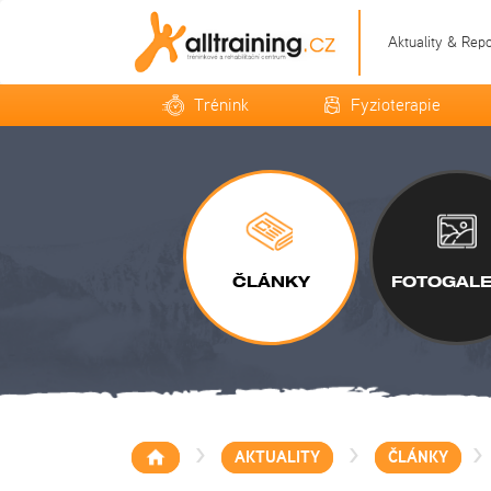
Aktuality & Rep
Trénink
Fyzioterapie
ČLÁNKY
FOTOGALE
>
>
>
AKTUALITY
ČLÁNKY