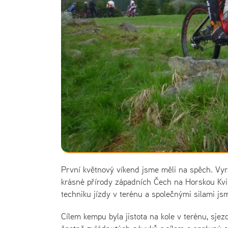
První květnový víkend jsme měli na spěch. Vyra
krásné přírody západních Čech na Horskou Kvildu
techniku jízdy v terénu a společnými silami js
Cílem kempu byla jistota na kole v terénu, sjez