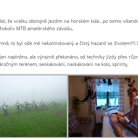
slel, že vcelku obstojně jezdím na horském kole...po tomto víkend
kéhokoliv MTB amatérského závodu,
mně, to byl ode mě nekontrolovaný a čistý hazard se životem!!!:
jen naplněno, ale výrazně překonáno, od techniky jízdy přes růz
áročným terénem, seskakováni, naskakováni na kolo, sprinty,