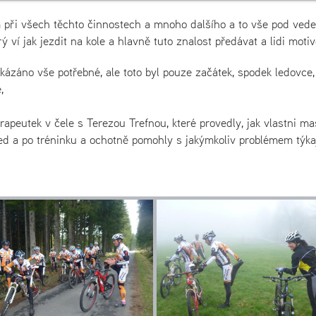
ěm při všech těchto činnostech a mnoho dalšího a to vše pod ved
 ví jak jezdit na kole a hlavně tuto znalost předávat a lidi motiv
ázáno vše potřebné, ale toto byl pouze začátek, spodek ledovce,
,
peutek v čele s Terezou Trefnou, které provedly, jak vlastni ma
ed a po tréninku a ochotně pomohly s jakýmkoliv problémem týka