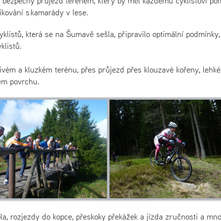
 bezpečný průjezd terénem, který by měl každému cyklistovi po
ikování s kamarády v lese.
klistů, která se na Šumavě sešla, připravilo optimální podmínky,
klistů.
ivém a kluzkém terénu, přes průjezd přes klouzavé kořeny, lehké
ém povrchu.
la, rozjezdy do kopce, přeskoky překážek a jízda zručnosti a mn