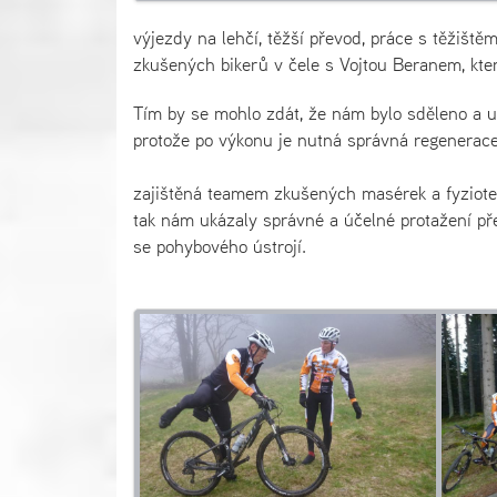
výjezdy na lehčí, těžší převod, práce s těžišt
zkušených bikerů v čele s Vojtou Beranem, který
Tím by se mohlo zdát, že nám bylo sděleno a uk
protože po výkonu je nutná správná regenerace
zajištěná teamem zkušených masérek a fyziotera
tak nám ukázaly správné a účelné protažení př
se pohybového ústrojí.