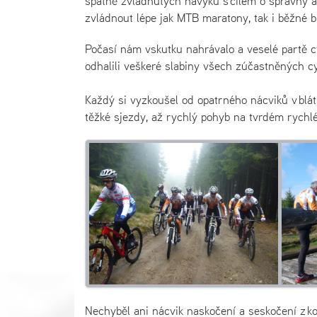
špatně zvládnutých návyků s cílem o správný a
zvládnout lépe jak MTB maratony, tak i běžné b
Počasí nám vskutku nahrávalo a veselé partě cy
odhalili veškeré slabiny všech zúčastněných cy
Každý si vyzkoušel od opatrného nácviků v blát
těžké sjezdy, až rychlý pohyb na tvrdém rychl
Nechyběl ani nácvik naskočení a seskočení z ko