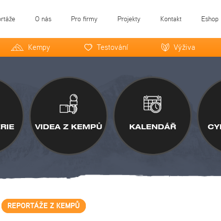
ortáže
O nás
Pro firmy
Projekty
Kontakt
Eshop
Kempy
Testování
Výživa
RIE
VIDEA Z KEMPŮ
KALENDÁŘ
CY
REPORTÁŽE Z KEMPŮ