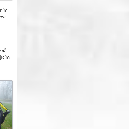
ením
ovat.
sáž,
jícím