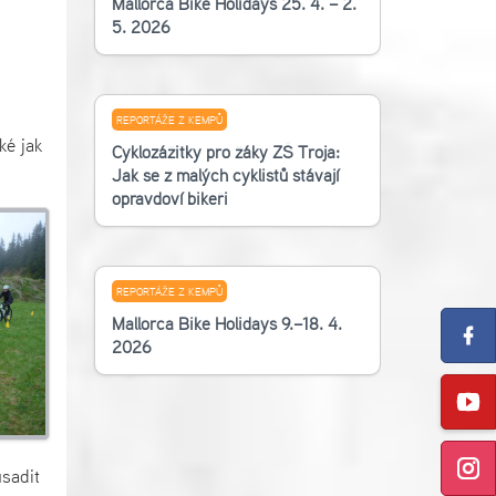
Mallorca Bike Holidays 25. 4. – 2.
5. 2026
REPORTÁŽE Z KEMPŮ
ké jak
Cyklozážitky pro žáky ZŠ Troja:
Jak se z malých cyklistů stávají
opravdoví bikeři
REPORTÁŽE Z KEMPŮ
Mallorca Bike Holidays 9.–18. 4.
2026
usadit