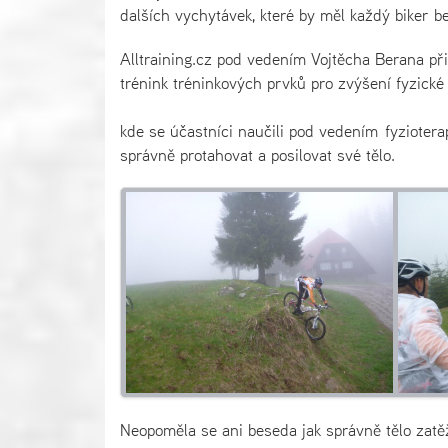
dalších vychytávek, které by měl každý biker b
Alltraining.cz pod vedením Vojtěcha Berana přip
trénink tréninkových prvků pro zvýšení fyzické 
kde se účastníci naučili pod vedením fyziotera
správně protahovat a posilovat své tělo.
Neopoměla se ani beseda jak správně tělo zatěž