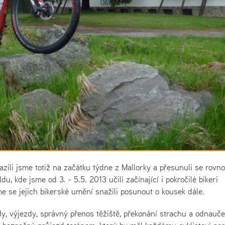
zili jsme totiž na začátku týdne z Mallorky a přesunuli se rovn
, kde jsme od 3. - 5.5. 2013 učili začínající i pokročilé bikeri
me se jejich bikerské umění snažili posunout o kousek dále.
dy, výjezdy, správný přenos těžiště, překonání strachu a odnauče