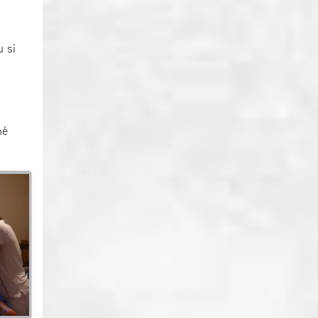
u si
)
né