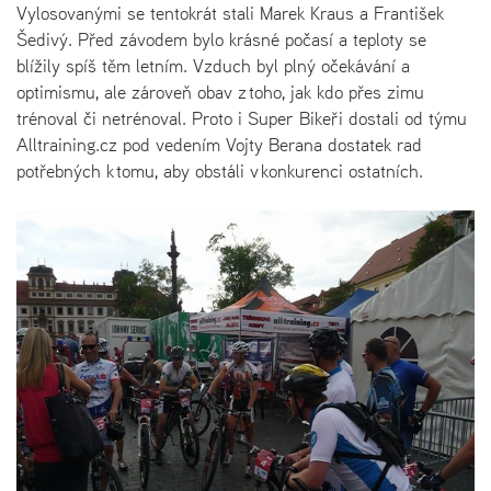
Vylosovanými se tentokrát stali Marek Kraus a František
Šedivý. Před závodem bylo krásné počasí a teploty se
blížily spíš těm letním. Vzduch byl plný očekávání a
optimismu, ale zároveň obav z toho, jak kdo přes zimu
trénoval či netrénoval. Proto i Super Bikeři dostali od týmu
Alltraining.cz pod vedením Vojty Berana dostatek rad
potřebných k tomu, aby obstáli v konkurenci ostatních.