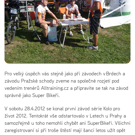
Pro velký úspěch vás stejně jako při závodech v Brdech a
závodu Pražské schody zveme na společné rozjetí pod
vedením trenérů Alltraining.cz a připravíte se tak na závod
správně jako Super Bikeři.
V sobotu 28.4.2012 se konal první závod série Kolo pro
život 2012. Tentokrát vše odstartovalo v Letech u Prahy a
samozřejmě u toho nemohli chybět ani SuperBikeři. Všichni
zaregistrovaní si při troše štěstí mají šanci letos užít opět