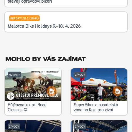
stávají opravdoví bikeři
REPORTÁŽE Z KEMPŮ
Mallorca Bike Holidays 9.–18. 4. 2026
MOHLO BY VÁS ZAJÍMAT
NOVINKY
ZÁVODY
Půjčovna kol při Road
SuperBiker a poradetská
Classics ©
zona na Kole pro život
ZÁVODY
ZÁVODY