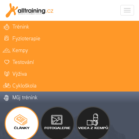
Zobrazi
naviga
Trénink
Fyzioterapie
Kempy
Testování
Výživa
Cykloškola
Můj trénink
ČLÁNKY
FOTOGALERIE
VIDEA Z KEMPŮ