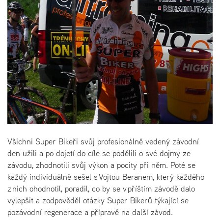
Všichni Super Bikeři svůj profesionálně vedený závodní
den užili a po dojetí do cíle se podělili o své dojmy ze
závodu, zhodnotili svůj výkon a pocity při něm. Poté se
každý individuálně sešel s Vojtou Beranem, který každého
z nich ohodnotil, poradil, co by se v příštím závodě dalo
vylepšit a zodpověděl otázky Super Bikerů týkající se
pozávodní regenerace a přípravě na další závod.