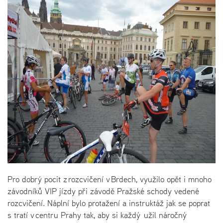
Pro dobrý pocit z rozcvičení v Brdech, využilo opět i mnoho
závodníků VIP jízdy při závodě Pražské schody vedené
rozcvičení. Náplní bylo protažení a instruktáž jak se poprat
s tratí v centru Prahy tak, aby si každý užil náročný