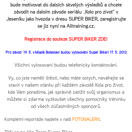
bude motivovat do dalších skvělých výsledků a chcete
závodit na dalším závodě seriálu „Kolo pro život" v
Jeseníku jako hvězda v dresu SUPER BIKER, zaregistrujte
se již nyní na Alltraining.cz.
Registrace do soutěže SUPER BIKER ZDE!
Pro závod 19. 5. v Mladé Boleslavi budou vylosováni Super Bikeři 17. 5. 2012
Všichni vylosovaní budou telefonicky kontaktováni.
Vy, co jste neměli štěstí, nebo máte ostych, neváhejte se
stavit v našem stánku při každém závodě Kola pro život,
kde Vám poradíme, jak správně zatížit svůj organismus a
můžete si zdarma vyzkoušet všechny pomocníky tréninku
od všech zúčastněných sponzorů.
Kompletní reportáže najdete v naší
FOTOGALERII
.
Těší se na Vás Team Super Biker.