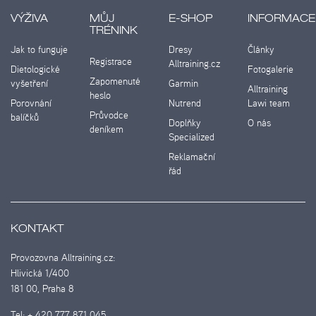
VÝŽIVA
MŮJ
E-SHOP
INFORMACE
TRÉNINK
Jak to funguje
Dresy
Články
Registrace
Alltraining.cz
Dietologické
Fotogalerie
Zapomenuté
vyšetření
Garmin
Alltraining
heslo
Porovnání
Nutrend
Lawi team
Průvodce
balíčků
Doplňky
O nás
deníkem
Specialized
Reklamační
řád
KONTAKT
Provozovna Alltraining.cz:
Hlivická 1/400
181 00, Praha 8
Tel:
+ 420 777 871 045