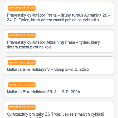
REPORTÁŽE Z KEMPŮ
Příměstský cyklotábor Praha – druhý turnus Alltraining 20.–
24. 7.. Týden, který dětem změnil pohled na cyklistiku
REPORTÁŽE Z KEMPŮ
Příměstský cyklotábor Alltraining Praha – týden, který
dětem změní život na kole
REPORTÁŽE Z KEMPŮ
Mallorca Bike Holidays VIP Camp 3.–8. 5. 2026
REPORTÁŽE Z KEMPŮ
Mallorca Bike Holidays 25. 4. – 2. 5. 2026
REPORTÁŽE Z KEMPŮ
Cyklozážitky pro žáky ZŠ Troja: Jak se z malých cyklistů