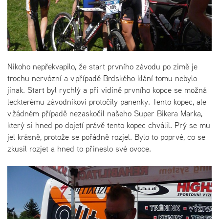
Nikoho nepřekvapilo, že start prvního závodu po zimě je
trochu nervózní a v případě Brdského klání tomu nebylo
jinak. Start byl rychlý a při vidině prvního kopce se možná
leckterému závodníkovi protočily panenky. Tento kopec, ale
v žádném případě nezaskočil našeho Super Bikera Marka,
který si hned po dojetí právě tento kopec chválil. Prý se mu
jel krásně, protože se pořádně rozjel. Bylo to poprvé, co se
zkusil rozjet a hned to přineslo své ovoce.