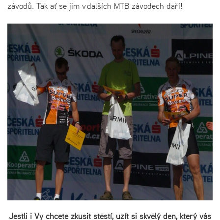
závodů. Tak ať se jim v dalších MTB závodech daří!
Jestli i Vy chcete zkusit štěstí, užít si skvělý den, který vás