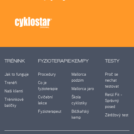
TRÉNINK
FYZIOTERAPIE
KEMPY
TESTY
Jak to funguje
Procedury
Mallorca
Proč se
podzim
nechat
Trenéři
Co je
testovat
fyzioterapie
Mallorca jaro
Naši klienti
Retül Fit -
Cvičební
Škola
Tréninkové
Správný
lekce
cyklistiky
balíčky
posed
Fyzioterapeut
Běžkařský
Zátěžový test
kemp