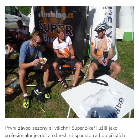
První závod sezóny si všichni SuperBikeři užili jako
profesionální jezdci a odnesli si spoustu rad do příštích