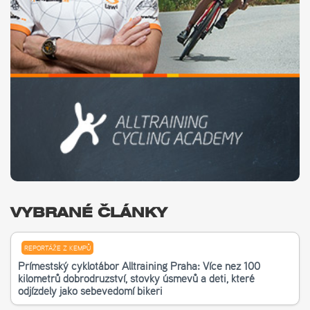
VYBRANÉ ČLÁNKY
REPORTÁŽE Z KEMPŮ
Příměstský cyklotábor Alltraining Praha: Více než 100
kilometrů dobrodružství, stovky úsměvů a děti, které
odjížděly jako sebevědomí bikeři