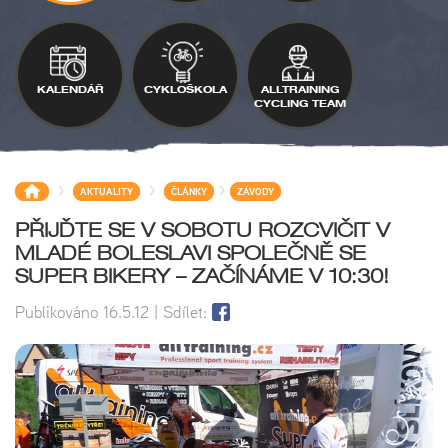
KALENDÁŘ
CYKLOŠKOLA
ALLTRAINING
CYCLING TEAM
>
>
>
AKTUALITY
ČLÁNKY
ZÁVODY
PŘIJĎTE SE V SOBOTU ROZCVIČIT V
MLADÉ BOLESLAVI SPOLEČNĚ SE
SUPER BIKERY – ZAČÍNÁME V 10:30!
Publikováno
16.5.12
| Sdílet: