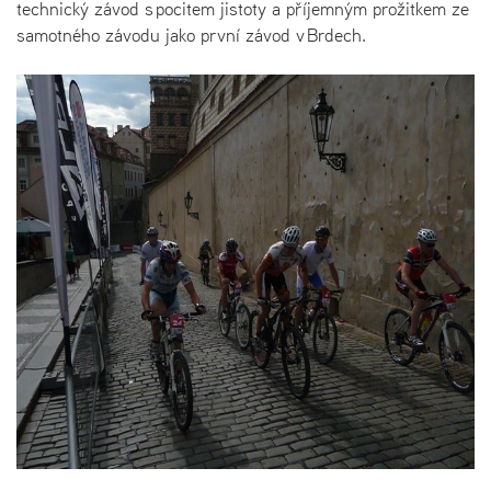
technický závod s pocitem jistoty a příjemným prožitkem ze
samotného závodu jako první závod v Brdech.