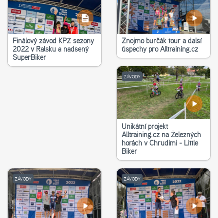
Finálový závod KPŽ sezony
Znojmo burčák tour a další
2022 v Ralsku a nadšený
úspěchy pro Alltraining.cz
SuperBiker
ZÁVODY
Unikátní projekt
Alltraining.cz na Železných
horách v Chrudimi - Little
Biker
ZÁVODY
ZÁVODY