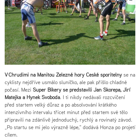
V Chrudimi na Manitou Železné hory České spořitelny
se na
cyklisty nejdříve usmálo sluníčko, ale pak přišlo chladné
počasí. Mezi
Super Bikery se představili Jan Skořepa, Jiří
Matějka a Hynek Svoboda
. I ti nikdy nedávali rozcvičení
před startem velký důraz a po absolvování krátkého
intenzivního intervalu třicet minut před startem své tělo
připravili na zdánlivě jednoduchý, rychlý a rovinatý závod.
„Po startu se mi jelo výrazně lépe," dodává Honza po projetí
cílem.