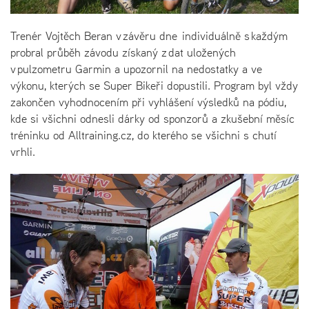
Trenér Vojtěch Beran v závěru dne individuálně s každým
probral průběh závodu získaný z dat uložených
v pulzometru Garmin a upozornil na nedostatky a ve
výkonu, kterých se Super Bikeři dopustili. Program byl vždy
zakončen vyhodnocením při vyhlášení výsledků na pódiu,
kde si všichni odnesli dárky od sponzorů a zkušební měsíc
tréninku od Alltraining.cz, do kterého se všichni s chutí
vrhli.