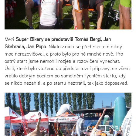
Mezi
Super Bikery se představili Tomáš Bergl, Jan
Škabrada, Jan Popp
. Nikdo z nich se před startem nikdy
moc nerozcvičoval, a proto bylo pro ně mnohé nové. Pro
ostrý start jsme nemohli rozjetí a rozcvičení vynechat.
Úsilí, které bylo vloženo do předstartovní přípravy, se všem
vrátilo dobrým pocitem po samotném rychlém startu, kdy
se nikdo nezahltil a po startu neztratil, tak jako doposavad.