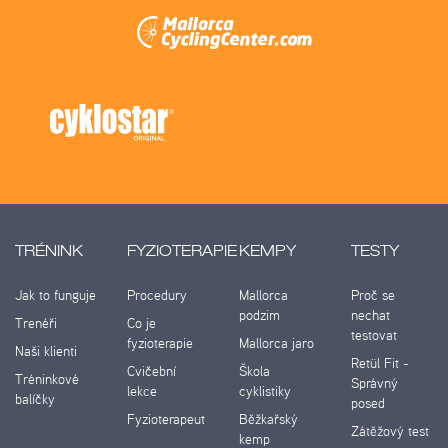
TRÉNINK
FYZIOTERAPIE
KEMPY
TESTY
Jak to funguje
Procedury
Mallorca
Proč se
podzim
nechat
Trenéři
Co je
testovat
fyzioterapie
Mallorca jaro
Naši klienti
Retül Fit -
Cvičební
Škola
Tréninkové
Správný
lekce
cyklistiky
balíčky
posed
Fyzioterapeut
Běžkařský
Zátěžový test
kemp