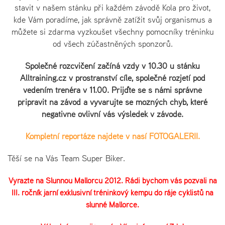
stavit v našem stánku při každém závodě Kola pro život,
kde Vám poradíme, jak správně zatížit svůj organismus a
můžete si zdarma vyzkoušet všechny pomocníky tréninku
od všech zúčastněných sponzorů.
Společné rozcvičení začíná vždy v 10.30 u stánku
Alltraining.cz v prostranství cíle, společné rozjetí pod
vedením trenéra v 11.00. Přijďte se s námi správně
připravit na závod a vyvarujte se možných chyb, které
negativně ovlivní váš výsledek v závodě.
Kompletní reportáže najdete v naší FOTOGALERII.
Těší se na Vás Team Super Biker.
Vyrazte na Slunnou Mallorcu 2012. Rádi bychom vás pozvali na
III. ročník jarní exklusivní tréninkový kempu do ráje cyklistů na
slunné Mallorce.