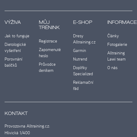
VÝŽIVA
MŮJ
E-SHOP
INFORMACE
TRÉNINK
Jak to funguje
Dresy
Články
Registrace
Alltraining.cz
Dietologické
Fotogalerie
Zapomenuté
vyšetření
Garmin
Alltraining
heslo
Porovnání
Nutrend
Lawi team
Průvodce
balíčků
Doplňky
O nás
deníkem
Specialized
Reklamační
řád
KONTAKT
Provozovna Alltraining.cz:
Hlivická 1/400