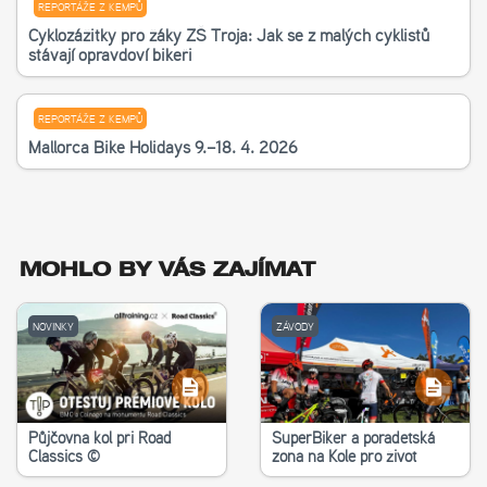
REPORTÁŽE Z KEMPŮ
Cyklozážitky pro žáky ZŠ Troja: Jak se z malých cyklistů
stávají opravdoví bikeři
REPORTÁŽE Z KEMPŮ
Mallorca Bike Holidays 9.–18. 4. 2026
MOHLO BY VÁS ZAJÍMAT
NOVINKY
ZÁVODY
Půjčovna kol při Road
SuperBiker a poradetská
Classics ©
zona na Kole pro život