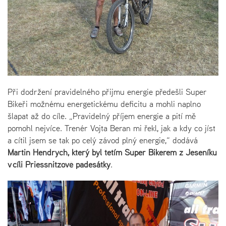
Při dodržení pravidelného přijmu energie předešli Super
Bikeři možnému energetickému deficitu a mohli naplno
šlapat až do cíle. „Pravidelný příjem energie a pití mě
pomohl nejvíce. Trenér Vojta Beran mi řekl, jak a kdy co jíst
a cítil jsem se tak po celý závod plný energie,“ dodává
Martin Hendrych, který byl tetím Super Bikerem z Jeseníku
v cíli Priessnitzově padesátky
.