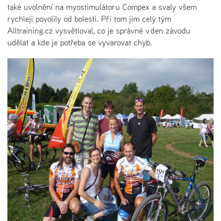
také uvolnění na myostimulátoru Compex a svaly všem
rychleji povolily od bolesti. Při tom jim celý tým
Alltraining.cz vysvětloval, co je správné v den závodu
udělat a kde je potřeba se vyvarovat chyb.