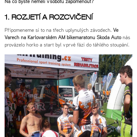
Na co byste neměli v sobotu zapomenout?
1. ROZJETÍ A ROZCVIČENÍ
Připomeneme si to na třech uplynulých závodech.
Ve
Varech na Karlovarském AM bikemaratonu Škoda Auto
nás
provázelo horko a start byl v prvé fázi do táhlého stoupání.