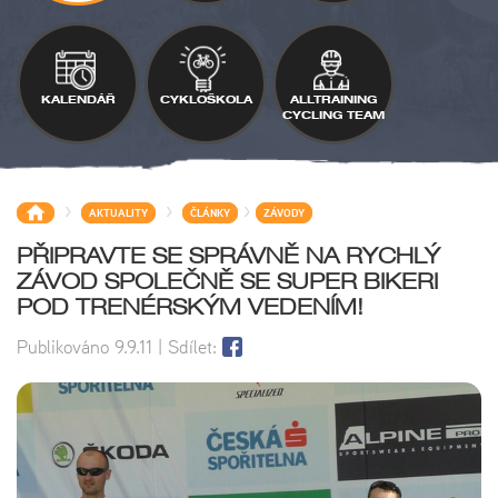
KALENDÁŘ
CYKLOŠKOLA
ALLTRAINING
CYCLING TEAM
>
>
>
AKTUALITY
ČLÁNKY
ZÁVODY
PŘIPRAVTE SE SPRÁVNĚ NA RYCHLÝ
ZÁVOD SPOLEČNĚ SE SUPER BIKERI
POD TRENÉRSKÝM VEDENÍM!
Publikováno
9.9.11
| Sdílet: