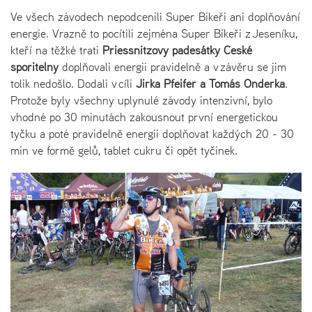
Ve všech závodech nepodcenili Super Bikeři ani doplňování
energie. Vrazně to pocítili zejména Super Bikeři z Jeseníku,
kteří na těžké trati
Priessnitzovy padesátky České
spořitelny
doplňovali energii pravidelně a v závěru se jim
tolik nedošlo. Dodali v cíli
Jirka Pfeifer a Tomáš Onderka
.
Protože byly všechny uplynulé závody intenzivní, bylo
vhodné po 30 minutách zakousnout první energetickou
tyčku a poté pravidelně energii doplňovat každých 20 - 30
min ve formě gelů, tablet cukru či opět tyčinek.