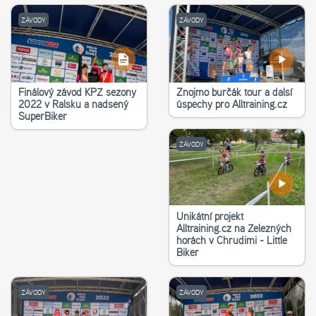
ZÁVODY
ZÁVODY
Finálový závod KPŽ sezony
Znojmo burčák tour a další
2022 v Ralsku a nadšený
úspěchy pro Alltraining.cz
SuperBiker
ZÁVODY
Unikátní projekt
Alltraining.cz na Železných
horách v Chrudimi - Little
Biker
ZÁVODY
ZÁVODY