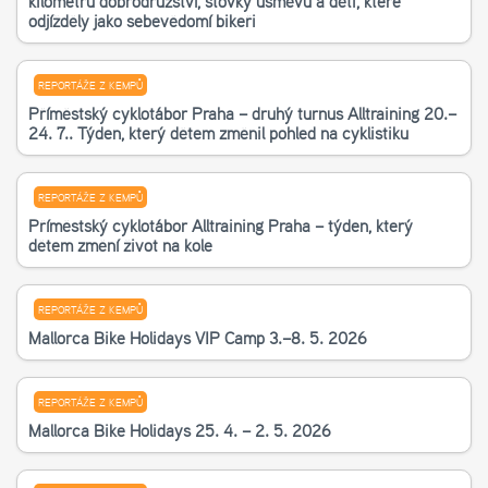
kilometrů dobrodružství, stovky úsměvů a děti, které
odjížděly jako sebevědomí bikeři
REPORTÁŽE Z KEMPŮ
Příměstský cyklotábor Praha – druhý turnus Alltraining 20.–
24. 7.. Týden, který dětem změnil pohled na cyklistiku
REPORTÁŽE Z KEMPŮ
Příměstský cyklotábor Alltraining Praha – týden, který
dětem změní život na kole
REPORTÁŽE Z KEMPŮ
Mallorca Bike Holidays VIP Camp 3.–8. 5. 2026
REPORTÁŽE Z KEMPŮ
Mallorca Bike Holidays 25. 4. – 2. 5. 2026