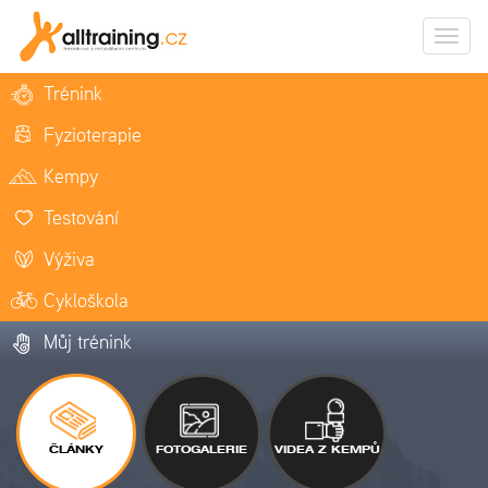
Zobrazi
naviga
Trénink
Fyzioterapie
Kempy
Testování
Výživa
Cykloškola
Můj trénink
ČLÁNKY
FOTOGALERIE
VIDEA Z KEMPŮ