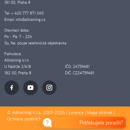
181 00, Praha 8
Tel:
+ 420 777 871 045
Email:
info@alltraining.cz
Otevírací doba:
Po - Pá:
7 - 22h
So, Ne:
pouze telefonická objednávka
Fakturace:
Alltraining s.r.o.
U Nádrže 2/618
IČO:
24759481
182 00, Praha 8
DIČ:
CZ24759481
© Alltraining s.r.o. 2007-2026 |
Licence
|
Mapa stránek
|
Ochrana osobních údajů
|
Pravidla Cookies
Potřebujete poradit?
D&D&H Pilotmedia