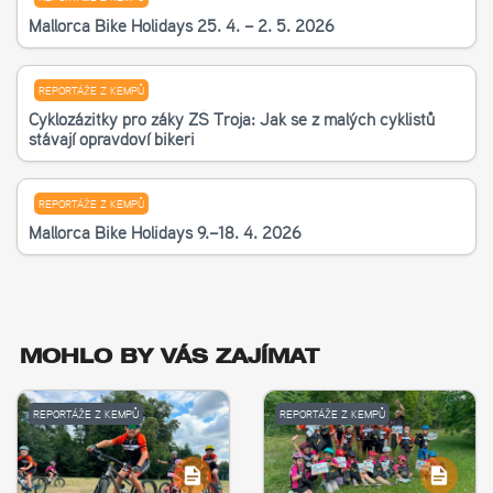
Mallorca Bike Holidays 25. 4. – 2. 5. 2026
REPORTÁŽE Z KEMPŮ
Cyklozážitky pro žáky ZŠ Troja: Jak se z malých cyklistů
stávají opravdoví bikeři
REPORTÁŽE Z KEMPŮ
Mallorca Bike Holidays 9.–18. 4. 2026
MOHLO BY VÁS ZAJÍMAT
REPORTÁŽE Z KEMPŮ
REPORTÁŽE Z KEMPŮ