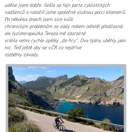
udělal jsem dobře. Sešla se fajn parta cyklistických
nadšenců a natočili jsme společně slušnou porci kilometrů.
Po několika dnech jsem sice kvůli
chronickým problémům se zády málem odletěl předčasně,
ale fyzioterapeutka Tereza mě zázračně
vrátila velmi rychle zpátky „do hry“. Dva týdny uběhly jako
nic. Teď ještě aby se v ČR co nejdříve
rozběhly závody.