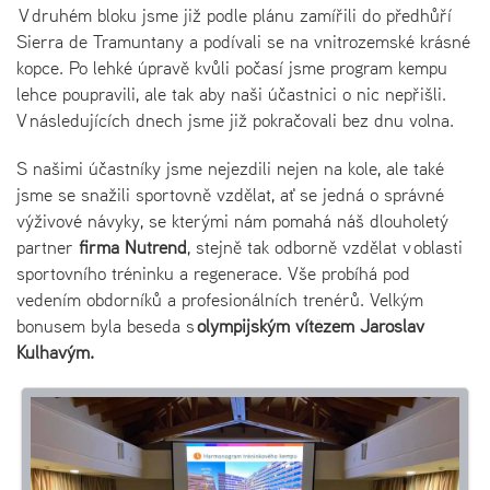
V druhém bloku jsme již podle plánu zamířili do předhůří
Sierra de Tramuntany a podívali se na vnitrozemské krásné
kopce. Po lehké úpravě kvůli počasí jsme program kempu
lehce poupravili, ale tak aby naši účastnici o nic nepřišli.
V následujících dnech jsme již pokračovali bez dnu volna.
S našimi účastníky jsme nejezdili nejen na kole, ale také
jsme se snažili sportovně vzdělat, ať se jedná o správné
výživové návyky, se kterými nám pomahá náš dlouholetý
partner
firma Nutrend
, stejně tak odborně vzdělat v oblasti
sportovního tréninku a regenerace. Vše probíhá pod
vedením obdorníků a profesionálních trenérů. Velkým
bonusem byla beseda s
olympijským vítězem Jaroslav
Kulhavým.