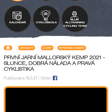
KALENDÁŘ
CYKLOŠKOLA
ALLTRAINING
CYCLING TEAM
>
>
>
AKTUALITY
ČLÁNKY
REPORTÁŽE Z KEMPŮ
PRVNÍ JARNÍ MALLORSKÝ KEMP 2021 -
SLUNCE, DOBRÁ NÁLADA A PRAVÁ
CYKLISTIKA
Publikováno
18.3.21
| Sdílet: