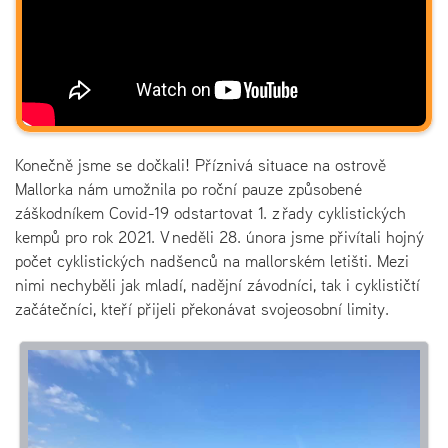
Konečně jsme se dočkali! Příznivá situace na ostrově
Mallorka nám umožnila po roční pauze způsobené
záškodníkem Covid-19 odstartovat 1. z řady cyklistických
kempů pro rok 2021. V neděli 28. února jsme přivítali hojný
počet cyklistických nadšenců na mallorském letišti. Mezi
nimi nechyběli jak mladí, nadějní závodníci, tak i cyklističtí
začátečníci, kteří přijeli překonávat svojeosobní limity.