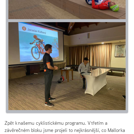
Zpět k našemu cyklistickému programu. V třetím a
závěrečném bloku jsme projeli to nejkrásnější, co Mallorka