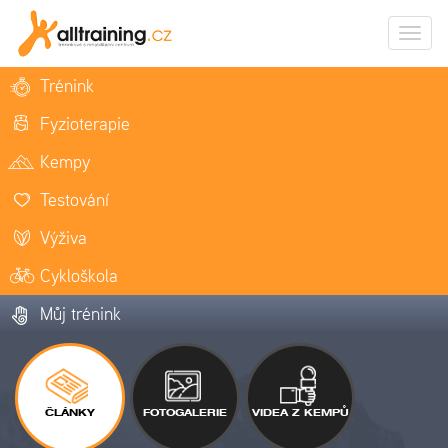
Zobrazi
naviga
Trénink
Fyzioterapie
Kempy
Testování
Výživa
Cykloškola
Můj trénink
ČLÁNKY
FOTOGALERIE
VIDEA Z KEMPŮ