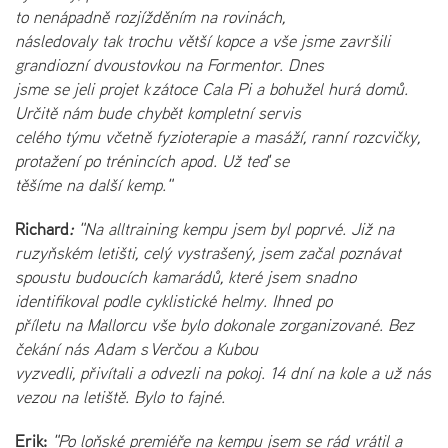
to nenápadně rozjížděním na rovinách,
následovaly tak trochu větší kopce a vše jsme završili
grandiozní dvoustovkou na Formentor. Dnes
jsme se jeli projet k zátoce Cala Pi a bohužel hurá domů.
Určitě nám bude chybět kompletní servis
celého týmu včetně fyzioterapie a masáží, ranní rozcvičky,
protažení po trénincích apod. Už teď se
těšíme na další kemp."
Richard
:
"Na alltraining kempu jsem byl poprvé. Již na
ruzyňském letišti, celý vystrašený, jsem začal poznávat
spoustu budoucích kamarádů, které jsem snadno
identifikoval podle cyklistické helmy. Ihned po
příletu na Mallorcu vše bylo dokonale zorganizované. Bez
čekání nás Adam s Verčou a Kubou
vyzvedli, přivítali a odvezli na pokoj. 14 dní na kole a už nás
vezou na letiště. Bylo to fajné.
Erik:
"Po loňské premiéře na kempu jsem se rád vrátil a