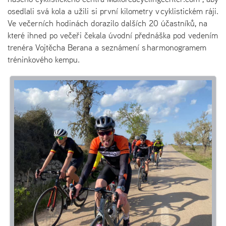
osedlali svá kola a užili si první kilometry v cyklistickém ráji.
Ve večerních hodinách dorazilo dalších 20 účastníků, na
které ihned po večeři čekala úvodní přednáška pod vedením
trenéra Vojtěcha Berana a seznámení s harmonogramem
tréninkového kempu.