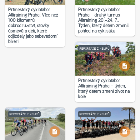
Příměstský cyklotábor
Příměstský cyklotábor
Alltraining Praha: Více než
Praha – druhý turnus
100 kilometrů
Alltraining 20.–24. 7..
dobrodružství, stovky
Týden, který dětem změnil
úsměvů a děti, které
pohled na cyklistiku
odjížděly jako sebevědomí
bikeři
REPORTÁŽE Z KEMPŮ
Příměstský cyklotábor
Alltraining Praha – týden,
který dětem změní život na
kole
REPORTÁŽE Z KEMPŮ
REPORTÁŽE Z KEMPŮ