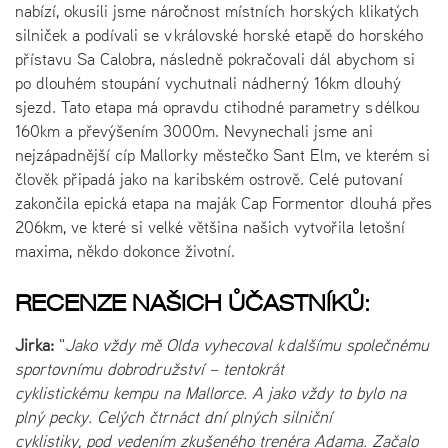
nabízí, okusili jsme náročnost místních horských klikatých
silniček a podívali se v královské horské etapě do horského
přístavu Sa Calobra, následně pokračovali dál abychom si
po dlouhém stoupání vychutnali nádherný 16km dlouhý
sjezd. Tato etapa má opravdu ctihodné parametry s délkou
160km a převýšením 3000m. Nevynechali jsme ani
nejzápadnější cíp Mallorky městečko Sant Elm, ve kterém si
člověk připadá jako na karibském ostrově. Celé putovaní
zakončila epická etapa na maják Cap Formentor dlouhá přes
206km, ve které si velké většina našich vytvořila letošní
maxima, někdo dokonce životní.
RECENZE NAŠICH ŮČASTNÍKŮ:
Jirka:
"
Jako vždy mě Olda vyhecoval k dalšímu společnému
sportovnímu dobrodružství – tentokrát
cyklistickému kempu na Mallorce. A jako vždy to bylo na
plný pecky. Celých čtrnáct dní plných silniční
cyklistiky, pod vedením zkušeného trenéra Adama. Začalo