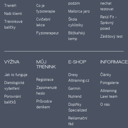
podzim
nechat
Trenéři
Co je
testovat
fyzioterapie
Mallorca jaro
Naši klienti
Retül Fit -
Cvičební
Škola
Tréninkové
Správný
lekce
cyklistiky
balíčky
posed
Fyzioterapeut
Běžkařský
Zátěžový test
kemp
VÝŽIVA
MŮJ
E-SHOP
INFORMACE
TRÉNINK
Jak to funguje
Dresy
Články
Registrace
Alltraining.cz
Dietologické
Fotogalerie
Zapomenuté
vyšetření
Garmin
Alltraining
heslo
Porovnání
Nutrend
Lawi team
Průvodce
balíčků
Doplňky
O nás
deníkem
Specialized
Reklamační
řád