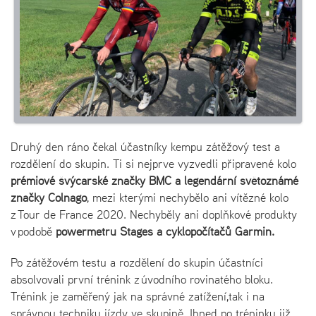
Druhý den ráno čekal účastníky kempu zátěžový test a
rozdělení do skupin. Ti si nejprve vyzvedli připravené kolo
prémiové švýcarské značky BMC a legendární světoznámé
značky Colnago
, mezi kterými nechybělo ani vítězné kolo
z Tour de France 2020. Nechyběly ani doplňkové produkty
v podobě
powermetru Stages a cyklopočítačů Garmin.
Po zátěžovém testu a rozdělení do skupin účastníci
absolvovali první trénink z úvodního rovinatého bloku.
Trénink je zaměřený jak na správné zatížení,tak i na
správnou techniku jízdy ve skupině. Ihned po tréninku již