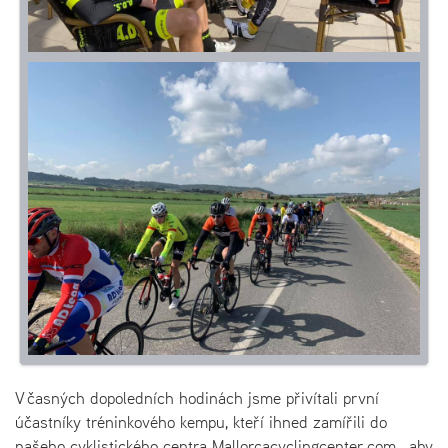
V časných dopoledních hodinách jsme přivítali první
účastníky tréninkového kempu, kteří ihned zamířili do
našeho cyklistického centra Mallorcacyclingcenter.com , aby