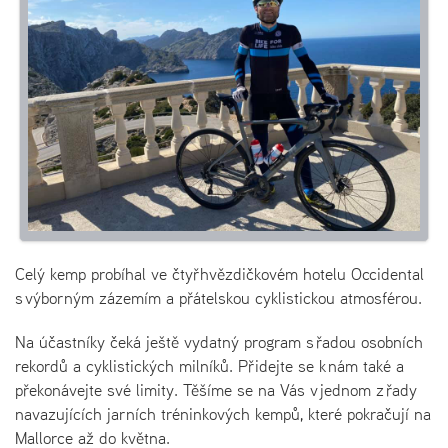
Celý kemp probíhal ve čtyřhvězdičkovém hotelu Occidental
s výborným zázemím a přátelskou cyklistickou atmosférou.
Na účastníky čeká ještě vydatný program s řadou osobních
rekordů a cyklistických milníků. Přidejte se k nám také a
překonávejte své limity. Těšíme se na Vás v jednom z řady
navazujících jarních tréninkových kempů, které pokračují na
Mallorce až do května.