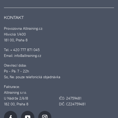
KONTAKT
Provozovna Alltraining.cz:
Hlivická 1/400
181 00, Praha 8
Tel:
+ 420 777 871 045
Email:
info@alltraining.cz
Otevírací doba:
Po - Pá:
7 - 22h
So, Ne:
pouze telefonická objednávka
Fakturace:
Alltraining s.r.o.
U Nádrže 2/618
IČO:
24759481
182 00, Praha 8
DIČ:
CZ24759481