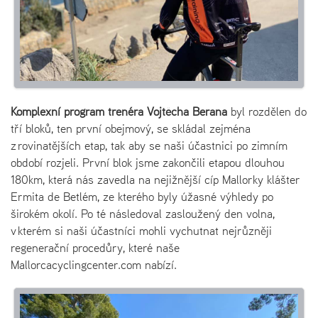
Komplexní program trenéra Vojtěcha Berana
byl rozdělen do
tří bloků, ten první obejmový, se skládal zejména
z rovinatějších etap, tak aby se naši účastnici po zimním
období rozjeli. První blok jsme zakončili etapou dlouhou
180km, která nás zavedla na nejižnější cíp Mallorky klášter
Ermita de Betlém, ze kterého byly úžasné výhledy po
širokém okolí. Po té následoval zasloužený den volna,
v kterém si naši účastníci mohli vychutnat nejrůzněji
regenerační procedůry, které naše
Mallorcacyclingcenter.com nabízí.