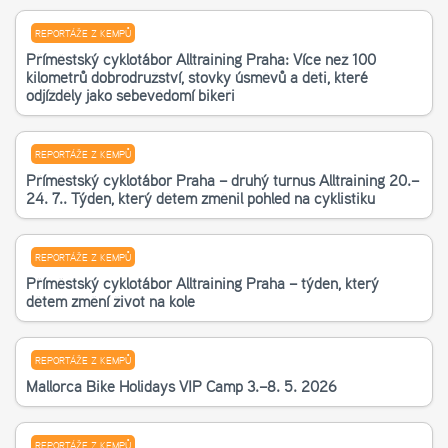
REPORTÁŽE Z KEMPŮ
Příměstský cyklotábor Alltraining Praha: Více než 100
kilometrů dobrodružství, stovky úsměvů a děti, které
odjížděly jako sebevědomí bikeři
REPORTÁŽE Z KEMPŮ
Příměstský cyklotábor Praha – druhý turnus Alltraining 20.–
24. 7.. Týden, který dětem změnil pohled na cyklistiku
REPORTÁŽE Z KEMPŮ
Příměstský cyklotábor Alltraining Praha – týden, který
dětem změní život na kole
REPORTÁŽE Z KEMPŮ
Mallorca Bike Holidays VIP Camp 3.–8. 5. 2026
REPORTÁŽE Z KEMPŮ