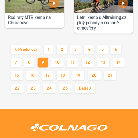
Rodinný MTB kemp na
Letní kemp s Alltraining.cz
Churaňově
plný pohody a rodinné
atmosféry
< Předchozí
1
2
3
4
5
6
7
8
9
10
11
12
13
14
15
16
17
18
19
20
21
22
23
24
25
Další >