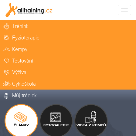
Zobrazi
naviga
Trénink
Fyzioterapie
Kempy
Testování
Výživa
Cykloškola
Můj trénink
ČLÁNKY
FOTOGALERIE
VIDEA Z KEMPŮ