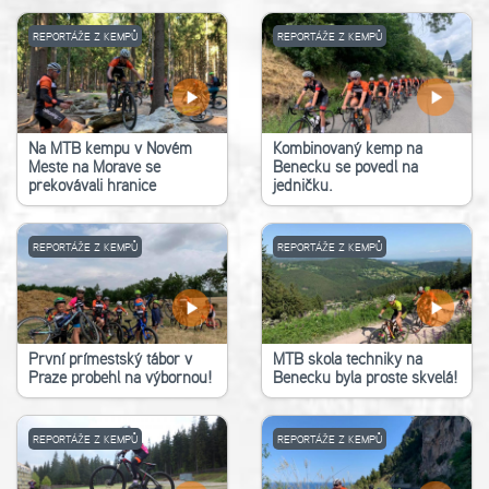
REPORTÁŽE Z KEMPŮ
REPORTÁŽE Z KEMPŮ
Na MTB kempu v Novém
Kombinovaný kemp na
Městě na Moravě se
Benecku se povedl na
překovávali hranice
jedničku.
REPORTÁŽE Z KEMPŮ
REPORTÁŽE Z KEMPŮ
První příměstský tábor v
MTB škola techniky na
Praze proběhl na výbornou!
Benecku byla prostě skvělá!
REPORTÁŽE Z KEMPŮ
REPORTÁŽE Z KEMPŮ