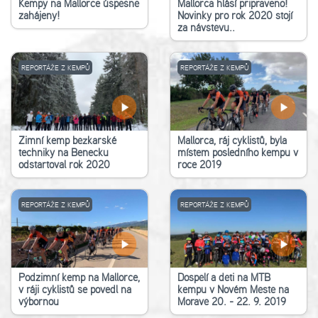
Kempy na Mallorce úspěšně
Mallorca hlásí připraveno!
zahájeny!
Novinky pro rok 2020 stojí
za návštěvu..
REPORTÁŽE Z KEMPŮ
REPORTÁŽE Z KEMPŮ
Zimní kemp běžkařské
Mallorca, ráj cyklistů, byla
techniky na Benecku
místem posledního kempu v
odstartoval rok 2020
roce 2019
REPORTÁŽE Z KEMPŮ
REPORTÁŽE Z KEMPŮ
Podzimní kemp na Mallorce,
Dospělí a děti na MTB
v ráji cyklistů se povedl na
kempu v Novém Městě na
výbornou
Moravě 20. - 22. 9. 2019