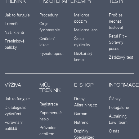
TRÉNINK
FYZIOTERAPIE
KEMPY
TESTY
Jak to funguje
Procedury
Mallorca
Proč se
podzim
nechat
Trenéři
Co je
testovat
fyzioterapie
Mallorca jaro
Naši klienti
Retül Fit -
Cvičební
Škola
Tréninkové
Správný
lekce
cyklistiky
balíčky
posed
Fyzioterapeut
Běžkařský
Zátěžový test
kemp
VÝŽIVA
MŮJ
E-SHOP
INFORMACE
TRÉNINK
Jak to funguje
Dresy
Články
Registrace
Alltraining.cz
Dietologické
Fotogalerie
Zapomenuté
vyšetření
Garmin
Alltraining
heslo
Porovnání
Nutrend
Lawi team
Průvodce
balíčků
Doplňky
O nás
deníkem
Specialized