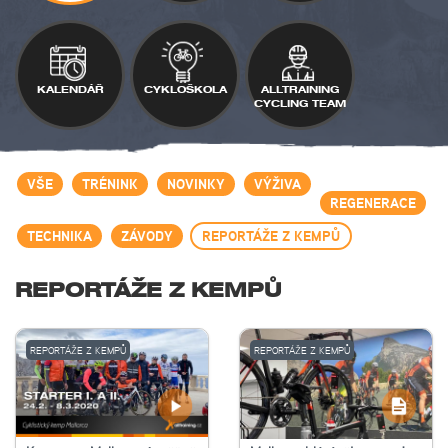
KALENDÁŘ
CYKLOŠKOLA
ALLTRAINING
CYCLING TEAM
VŠE
TRÉNINK
NOVINKY
VÝŽIVA
REGENERACE
TECHNIKA
ZÁVODY
REPORTÁŽE Z KEMPŮ
REPORTÁŽE Z KEMPŮ
REPORTÁŽE Z KEMPŮ
REPORTÁŽE Z KEMPŮ