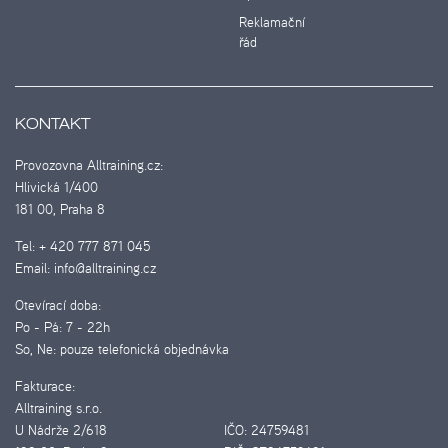
Reklamační
řád
KONTAKT
Provozovna Alltraining.cz:
Hlivická 1/400
181 00, Praha 8
Tel:
+ 420 777 871 045
Email:
info@alltraining.cz
Otevírací doba:
Po - Pá:
7 - 22h
So, Ne:
pouze telefonická objednávka
Fakturace:
Alltraining s.r.o.
U Nádrže 2/618
IČO:
24759481