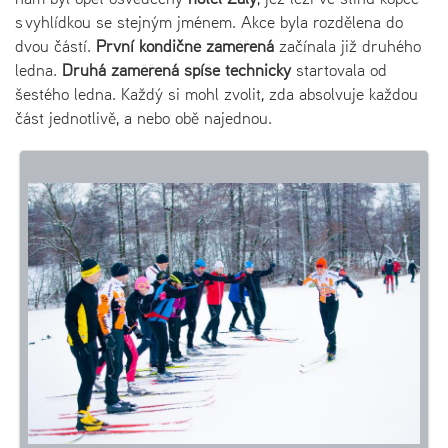
s vyhlídkou se stejným jménem. Akce byla rozdělena do
dvou částí.
První kondičně zaměřená
začínala již druhého
ledna.
Druhá zaměřená spíše technicky
startovala od
šestého ledna. Každý si mohl zvolit, zda absolvuje každou
část jednotlivě, a nebo obě najednou.