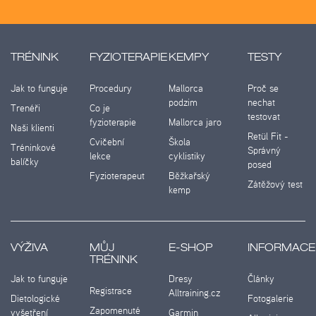
TRÉNINK
FYZIOTERAPIE
KEMPY
TESTY
Jak to funguje
Procedury
Mallorca
Proč se
podzim
nechat
Trenéři
Co je
testovat
fyzioterapie
Mallorca jaro
Naši klienti
Retül Fit -
Cvičební
Škola
Tréninkové
Správný
lekce
cyklistiky
balíčky
posed
Fyzioterapeut
Běžkařský
Zátěžový test
kemp
VÝŽIVA
MŮJ
E-SHOP
INFORMACE
TRÉNINK
Jak to funguje
Dresy
Články
Registrace
Alltraining.cz
Dietologické
Fotogalerie
Zapomenuté
vyšetření
Garmin