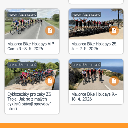
REPORTÁŽE Z KEMPŮ
REPORTÁŽE Z KEMPŮ
Mallorca Bike Holidays VIP
Mallorca Bike Holidays 25.
Camp 3.–8. 5. 2026
4. – 2. 5. 2026
REPORTÁŽE Z KEMPŮ
REPORTÁŽE Z KEMPŮ
Cyklozážitky pro žáky ZŠ
Mallorca Bike Holidays 9.–
Troja: Jak se z malých
18. 4. 2026
cyklistů stávají opravdoví
bikeři