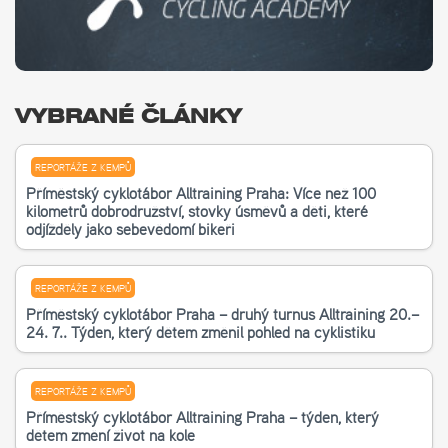
VYBRANÉ ČLÁNKY
REPORTÁŽE Z KEMPŮ
Příměstský cyklotábor Alltraining Praha: Více než 100
kilometrů dobrodružství, stovky úsměvů a děti, které
odjížděly jako sebevědomí bikeři
REPORTÁŽE Z KEMPŮ
Příměstský cyklotábor Praha – druhý turnus Alltraining 20.–
24. 7.. Týden, který dětem změnil pohled na cyklistiku
REPORTÁŽE Z KEMPŮ
Příměstský cyklotábor Alltraining Praha – týden, který
dětem změní život na kole