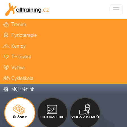
Zobrazi
naviga
Trénink
Fyzioterapie
Kempy
Testování
Výživa
Cykloškola
Můj trénink
ČLÁNKY
FOTOGALERIE
VIDEA Z KEMPŮ