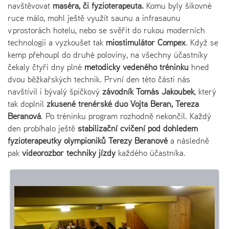
navštěvovat
maséra, či fyzioterapeuta.
Komu byly šikovné
ruce málo, mohl ještě využít saunu a infrasaunu
v prostorách hotelu, nebo se svěřit do rukou moderních
technologii a vyzkoušet tak
miostimulátor
Compex
. Když se
kemp přehoupl do druhé poloviny, na všechny účastníky
čekaly čtyři dny plné
metodicky vedeného tréninku
hned
dvou běžkařských technik. První den této části nás
navštívil i bývalý špičkový
závodník Tomáš Jakoubek
, který
tak doplnil
zkušené trenérské duo Vojta Beran, Tereza
Beranová
. Po tréninku program rozhodně nekončil. Každý
den probíhalo ještě
stabilizační cvičení pod dohledem
fyzioterapeutky olympioniků Terezy Beranové
a následně
pak
videorozbor techniky jízdy
každého účastníka.