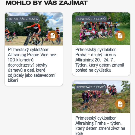
MOHLO BY VÁS ZAJÍMAT
REPORTÁŽE Z KEMPŮ
REPORTÁŽE Z KEMPŮ
Příměstský cyklotábor
Příměstský cyklotábor
Alltraining Praha: Více než
Praha – druhý turnus
100 kilometrů
Alltraining 20.–24. 7..
dobrodružství, stovky
Týden, který dětem změnil
úsměvů a děti, které
pohled na cyklistiku
odjížděly jako sebevědomí
bikeři
REPORTÁŽE Z KEMPŮ
Příměstský cyklotábor
Alltraining Praha – týden,
který dětem změní život na
kole