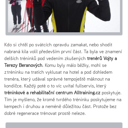
Kdo si chtěl po svátcích opravdu zamakat, nebo shodit
nabraná kila volil především první část. Ta byla ve znamení
delších tréninků pod vedením zkušených
trenérů Vojty a
Terezy Beranových
. Komu byly málo běžky, mohl se
z tréninku na tratích vyklusat na hotel a pod dohledem
trenéra, který udával správné tempoještě máknout na
kondičce. Každý poté o to víc uvítal fullservis, který
tréninkové a rehabilitační centrum Alltraining.cz
poskytuje.
Tím je myšleno, že kromě tvrdého tréninku poskytujeme na
kempech i druhou a neméně důležitou část. Protože bez
dobré regenerace trénovat prostě neleze.