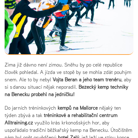
Zima již dávno není zimou. Sněhu by po celé republice
člověk pohledal. A jízda ve stopě by se mohla zdát pouhým
snem. Ale to by nebyl
Vojta Beran a jeho team trenéru
, aby
si s danou situací nějak neporadil.
Běžecký kemp techniky
na Benecku proběhl na jedničku!
Do jarních tréninkových
kempů na Mallorce
nějaký ten
týden zbývá a tak
tréninkové a rehabilitační centrum
Alltraining.cz
využilo krás krkonošských hor, aby
uspořádalo tradiční běžkařský kemp na Benecku. Útočištěm
nám byl opět osvědčený
hotel Žalý
, jež leží ve stínu kopce