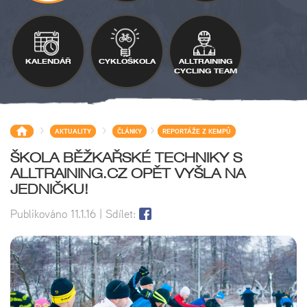
KALENDÁŘ
CYKLOŠKOLA
ALLTRAINING
CYCLING TEAM
>
>
>
AKTUALITY
ČLÁNKY
REPORTÁŽE Z KEMPŮ
ŠKOLA BĚŽKAŘSKÉ TECHNIKY S
ALLTRAINING.CZ OPĚT VYŠLA NA
JEDNIČKU!
Publikováno
11.1.16
| Sdílet: