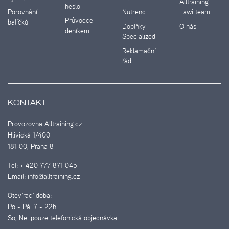
Alltraining
heslo
Porovnání
Nutrend
Lawi team
Průvodce
balíčků
Doplňky
O nás
deníkem
Specialized
Reklamační
řád
KONTAKT
Provozovna Alltraining.cz:
Hlivická 1/400
181 00, Praha 8
Tel:
+ 420 777 871 045
Email:
info@alltraining.cz
Otevírací doba:
Po - Pá:
7 - 22h
So, Ne:
pouze telefonická objednávka