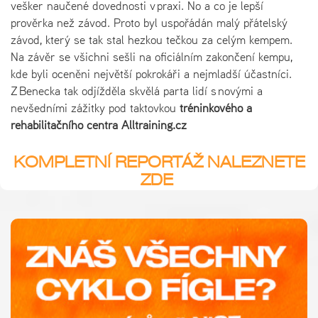
vešker naučené dovednosti v praxi. No a co je lepší
prověrka než závod. Proto byl uspořádán malý přátelský
závod, který se tak stal hezkou tečkou za celým kempem.
Na závěr se všichni sešli na oficiálním zakončení kempu,
kde byli oceněni největší pokrokáři a nejmladší účastníci.
Z Benecka tak odjížděla skvělá parta lidí s novými a
nevšedními zážitky pod taktovkou
tréninkového a
rehabilitačního centra Alltraining.cz
KOMPLETNÍ REPORTÁŽ NALEZNETE
ZDE