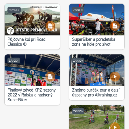
NOVINKY
ZÁVODY
Půjčovna kol při Road
SuperBiker a poradetská
Classics ©
zona na Kole pro život
ZÁVODY
ZÁVODY
Finálový závod KPŽ sezony
Znojmo burčák tour a další
2022 v Ralsku a nadšený
úspěchy pro Alltraining.cz
SuperBiker
ZÁVODY