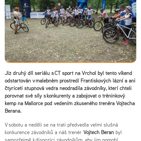
Již druhý díl seriálu s ČT sport na Vrchol byl tento víkend
odstartován v malebném prostředí Františkových lázní a ani
čtyřiceti stupňová vedra neodradila závodníky, kteří chtěli
porovnat své síly s konkurenty a zabojovat o tréninkový
kemp na Mallorce pod vedením zkušeného trenéra Vojtěcha
Berana.
V sobotu a neděli se na trati předvedla velmi slušná
konkurence závodníků a náš trenér
Vojtěch Beran
byl
samozřejmě k dispozici závodníkům, aby jim pomohl