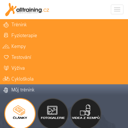
Zobrazi
naviga
Trénink
Fyzioterapie
Kempy
Testování
Výživa
Cykloškola
Můj trénink
ČLÁNKY
FOTOGALERIE
VIDEA Z KEMPŮ