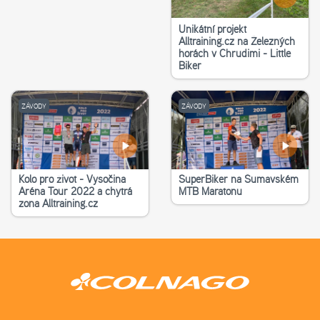
Unikátní projekt
Alltraining.cz na Železných
horách v Chrudimi - Little
Biker
ZÁVODY
ZÁVODY
Kolo pro život - Vysočina
SuperBiker na Šumavském
Aréna Tour 2022 a chytrá
MTB Maratonu
zona Alltraining.cz