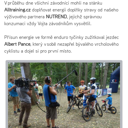
V průběhu dne všichni závodníci mohli na stánku
Alltraining.cz
doplňovat energii doplňky stravy od našeho
výživového partnera
NUTREND
, jejichž správnou
konzumaci vždy Vojta závodníkům vysvětlil.
Přísun energie ve formě enduro tyčinky zužitkoval jezdec
Albert Pance
, který v sobě nezapřel bývalého vrcholového
cyklistu a dojel si pro první místo.