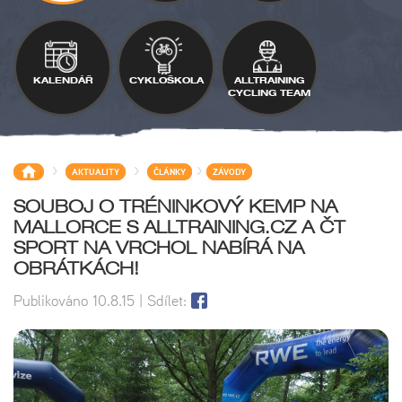
KALENDÁŘ
CYKLOŠKOLA
ALLTRAINING
CYCLING TEAM
>
>
>
AKTUALITY
ČLÁNKY
ZÁVODY
SOUBOJ O TRÉNINKOVÝ KEMP NA
MALLORCE S ALLTRAINING.CZ A ČT
SPORT NA VRCHOL NABÍRÁ NA
OBRÁTKÁCH!
Publikováno
10.8.15
| Sdílet: