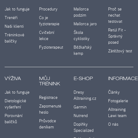
Jak to funguje
Procedury
Mallorca
Proč se
podzim
nechat
Trenéři
Co je
testovat
fyzioterapie
Mallorca jaro
Naši klienti
Retül Fit -
Cvičební
Škola
Tréninkové
Správný
lekce
cyklistiky
balíčky
posed
Fyzioterapeut
Běžkařský
Zátěžový test
kemp
VÝŽIVA
MŮJ
E-SHOP
INFORMACE
TRÉNINK
Jak to funguje
Dresy
Články
Registrace
Alltraining.cz
Dietologické
Fotogalerie
Zapomenuté
vyšetření
Garmin
Alltraining
heslo
Porovnání
Nutrend
Lawi team
Průvodce
balíčků
Doplňky
O nás
deníkem
Specialized