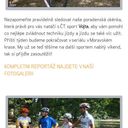
Nezapomeňte pravidelně sledovat naše poradenská okénka,
která právě pro vás natáčí s ČT sport
Vojta
, aby vám pomohl
co nejlépe zvládnout techniku jízdy a jízdu se také víc užít.
Příští týden budeme pokračovat v seriálu v Moravském
krase. My už se teď těšíme na další sportem nabitý víkend,
tak si přijďte zasoutěžit!
KOMPLETNI REPORTÁŽ NAJDETE V NAŠÍ
FOTOGALERII