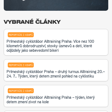
VYBRANÉ ČLÁNKY
REPORTÁŽE Z KEMPŮ
Příměstský cyklotábor Alltraining Praha: Více než 100
kilometrů dobrodružství, stovky úsměvů a děti, které
odjížděly jako sebevědomí bikeři
REPORTÁŽE Z KEMPŮ
Příměstský cyklotábor Praha – druhý turnus Alltraining 20.–
24. 7.. Týden, který dětem změnil pohled na cyklistiku
REPORTÁŽE Z KEMPŮ
Příměstský cyklotábor Alltraining Praha – týden, který
dětem změní život na kole