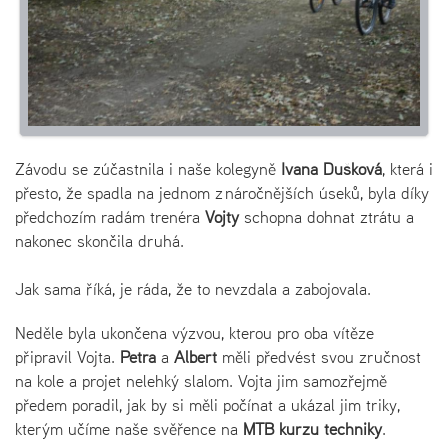
Závodu se zúčastnila i naše kolegyně
Ivana Dušková
, která i
přesto, že spadla na jednom z náročnějších úseků, byla díky
předchozím radám trenéra
Vojty
schopna dohnat ztrátu a
nakonec skončila druhá.
Jak sama říká, je ráda, že to nevzdala a zabojovala.
Neděle byla ukončena výzvou, kterou pro oba vítěze
připravil Vojta.
Petra
a
Albert
měli předvést svou zručnost
na kole a projet nelehký slalom. Vojta jim samozřejmě
předem poradil, jak by si měli počínat a ukázal jim triky,
kterým učíme naše svěřence na
MTB kurzu techniky
.