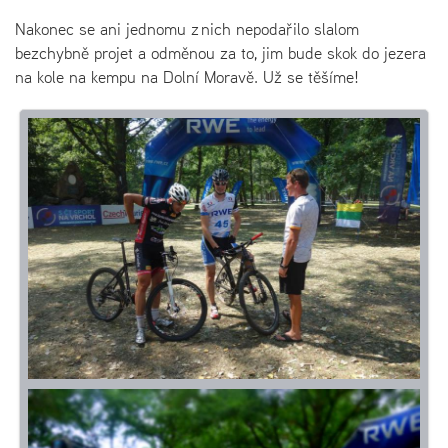
Nakonec se ani jednomu z nich nepodařilo slalom
bezchybně projet a odměnou za to, jim bude skok do jezera
na kole na kempu na Dolní Moravě. Už se těšíme!