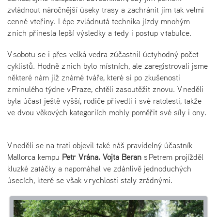
zvládnout náročnější úseky trasy a zachránit jim tak velmi
cenné vteřiny. Lépe zvládnutá technika jízdy mnohým
z nich přinesla lepší výsledky a tedy i postup v tabulce.
V sobotu se i přes velká vedra zúčastnil úctyhodný počet
cyklistů. Hodně z nich bylo místních, ale zaregistrovali jsme
některé nám již známé tváře, které si po zkušenosti
z minulého týdne v Praze, chtěli zasoutěžit znovu. V neděli
byla účast ještě vyšší, rodiče přivedli i své ratolesti, takže
ve dvou věkových kategoriích mohly poměřit své síly i ony.
V neděli se na trati objevil také náš pravidelný účastník
Mallorca kempu
Petr Vrána. Vojta Beran
s Petrem projížděl
kluzké zatáčky a napomáhal ve zdánlivě jednoduchých
úsecích, které se však v rychlosti staly zrádnými.