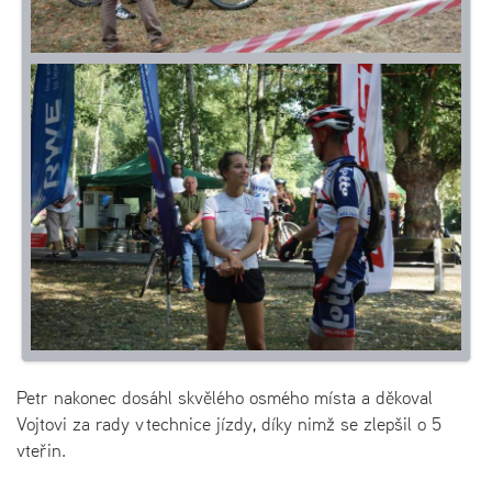
Petr nakonec dosáhl skvělého osmého místa a děkoval
Vojtovi za rady v technice jízdy, díky nimž se zlepšil o 5
vteřin.