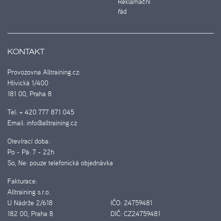
Reklamační
řád
KONTAKT
Provozovna Alltraining.cz:
Hlivická 1/400
181 00, Praha 8
Tel:
+ 420 777 871 045
Email:
info@alltraining.cz
Otevírací doba:
Po - Pá:
7 - 22h
So, Ne:
pouze telefonická objednávka
Fakturace:
Alltraining s.r.o.
U Nádrže 2/618
IČO:
24759481
182 00, Praha 8
DIČ:
CZ24759481