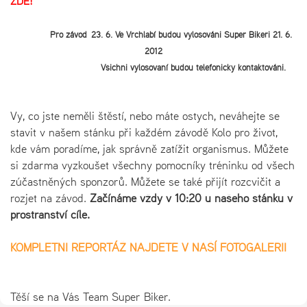
ZDE!
Pro závod 23. 6. Ve Vrchlabí budou vylosováni Super Bikeři 21. 6.
2012
Všichni vylosovaní budou telefonicky kontaktováni.
Vy, co jste neměli štěstí, nebo máte ostych, neváhejte se
stavit v našem stánku při každém závodě Kolo pro život,
kde vám poradíme, jak správně zatížit organismus. Můžete
si zdarma vyzkoušet všechny pomocníky tréninku od všech
zúčastněných sponzorů. Můžete se také přijít rozcvičit a
rozjet na závod.
Začínáme vždy v 10:20 u našeho stánku v
prostranství cíle.
KOMPLETNI REPORTÁŽ NAJDETE V NAŠÍ FOTOGALERII
Těší se na Vás Team Super Biker.