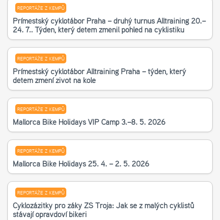
REPORTÁŽE Z KEMPŮ
Příměstský cyklotábor Praha – druhý turnus Alltraining 20.–
24. 7.. Týden, který dětem změnil pohled na cyklistiku
REPORTÁŽE Z KEMPŮ
Příměstský cyklotábor Alltraining Praha – týden, který
dětem změní život na kole
REPORTÁŽE Z KEMPŮ
Mallorca Bike Holidays VIP Camp 3.–8. 5. 2026
REPORTÁŽE Z KEMPŮ
Mallorca Bike Holidays 25. 4. – 2. 5. 2026
REPORTÁŽE Z KEMPŮ
Cyklozážitky pro žáky ZŠ Troja: Jak se z malých cyklistů
stávají opravdoví bikeři