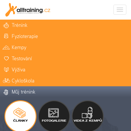
Zobrazi
naviga
Trénink
Fyzioterapie
Kempy
Testování
Výživa
Cykloškola
Můj trénink
ČLÁNKY
FOTOGALERIE
VIDEA Z KEMPŮ