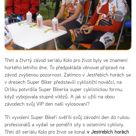
Třetí a čtvrtý závod seriálu Kolo pro život byly ve znamení
horkého letního dne. To předpokládá věnovat přípravě na
závod zvýšenou pozornost. Zatímco v Jestřebích horách se
v dresech Super Biker představili cyklističtí nováčci, na
Orlíku potvrdila Super Bikerka super cyklistickou formu,
když vybojovala stupně vítězů. A jak si užili na obou
závodech svůj VIP den naši vylosovaní?
Tři vyvolení Super Bikeři svěřili svůj závodní den do rukou
profesionálů a vydali se poměřit síly s ostatními cyklisty.
Třetí díl seriálu Kolo pro život se konal
v Jestřebích horách