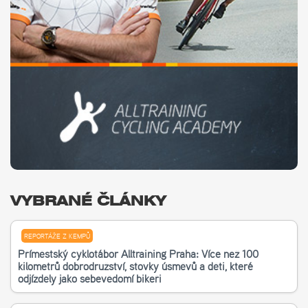
VYBRANÉ ČLÁNKY
REPORTÁŽE Z KEMPŮ
Příměstský cyklotábor Alltraining Praha: Více než 100
kilometrů dobrodružství, stovky úsměvů a děti, které
odjížděly jako sebevědomí bikeři