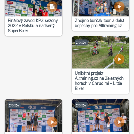
Finálový závod KPŽ sezony
Znojmo burčák tour a další
2022 v Ralsku a nadšený
úspěchy pro Alltraining.cz
SuperBiker
ZÁVODY
Unikátní projekt
Alltraining.cz na Železných
horách v Chrudimi - Little
Biker
ZÁVODY
ZÁVODY