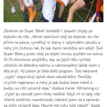
Závěrem se Super Bikeři dověděli i zásadní chyby po
dojezdu do cíle. „Mnozí sportovci stojí po dojezdu do cíle
přímo na pásce, vyměňují si dojmy z uplynulého závodu a
nohy jim ztuhnou tak, že pak často nemůžou ani odejít. Své
Super Bikery proto vždy po dojetí rovnou posílám na volnou
10-15 minutovou projížďku, aby se jejich tělo rychleji
uklidnilo do běžného režimu a nahromaděný laktát mohl z
těla pryč. Až potom je čeká další program. Toto takzvané
„vyjetí“ doporučuji úplně všem závodníkům. Pomůže
urychlit regeneraci a nohy je pak budou bolet méně a
budou se cítit výrazně lépe,“ dodává trenér Alltraining.cz.
„Vyjetí po závodě jsem nikdy nedělal. Když mi to tady vše
včetně strečinku naordinovali, nebránil jsem se a opravdu
se cítím výrazně lépe. Hlavně mě nohy tolik nebolí!“ dodal