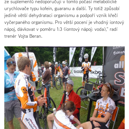
ze suplementů nedoporučuji v tomto počasí metabolické
urychlovače typu kofein, guaranu a další. Ty totiž způsobí
jedině větší dehydrataci organismu a podpoří vznik křečí
vyčerpaného organismu. Pro větší pocení je vhodný iontový
nápoj, dávkovat v poměru 1:3 (iontový nápoj: voda)," radí
trenér Vojta Beran.