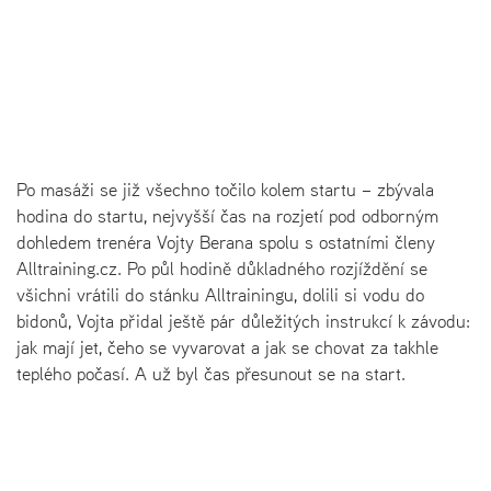
Po masáži se již všechno točilo kolem startu – zbývala
hodina do startu, nejvyšší čas na rozjetí pod odborným
dohledem trenéra Vojty Berana spolu s ostatními členy
Alltraining.cz. Po půl hodině důkladného rozjíždění se
všichni vrátili do stánku Alltrainingu, dolili si vodu do
bidonů, Vojta přidal ještě pár důležitých instrukcí k závodu:
jak mají jet, čeho se vyvarovat a jak se chovat za takhle
teplého počasí. A už byl čas přesunout se na start.