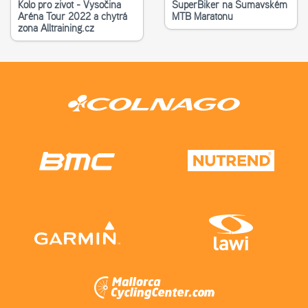
Kolo pro život - Vysočina
SuperBiker na Šumavském
Aréna Tour 2022 a chytrá
MTB Maratonu
zona Alltraining.cz