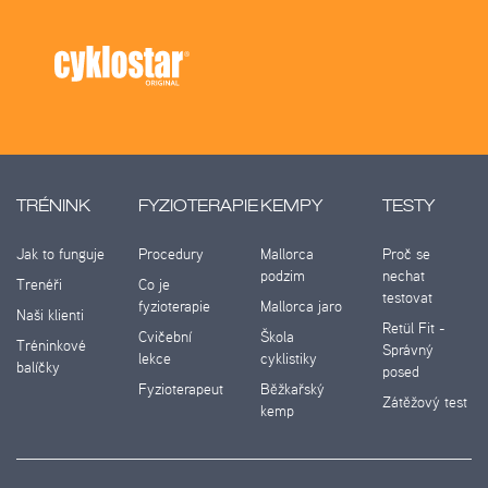
TRÉNINK
FYZIOTERAPIE
KEMPY
TESTY
Jak to funguje
Procedury
Mallorca
Proč se
podzim
nechat
Trenéři
Co je
testovat
fyzioterapie
Mallorca jaro
Naši klienti
Retül Fit -
Cvičební
Škola
Tréninkové
Správný
lekce
cyklistiky
balíčky
posed
Fyzioterapeut
Běžkařský
Zátěžový test
kemp