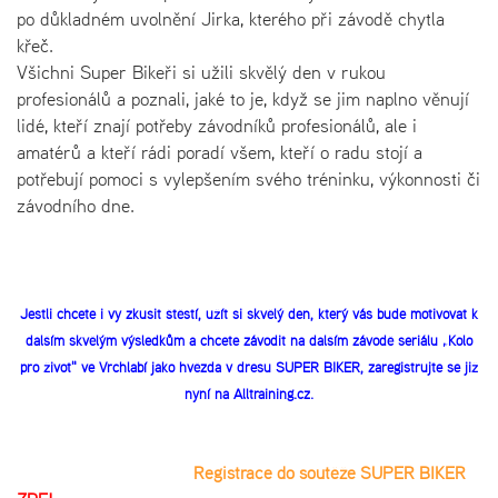
po důkladném uvolnění Jirka, kterého při závodě chytla
křeč.
Všichni Super Bikeři si užili skvělý den v rukou
profesionálů a poznali, jaké to je, když se jim naplno věnují
lidé, kteří znají potřeby závodníků profesionálů, ale i
amatérů a kteří rádi poradí všem, kteří o radu stojí a
potřebují pomoci s vylepšením svého tréninku, výkonnosti či
závodního dne.
Jestli chcete i vy zkusit štěstí, užít si skvělý den, který vás bude motivovat k
dalším skvělým výsledkům a chcete závodit na dalším závodě seriálu „Kolo
pro život" ve Vrchlabí jako hvězda v dresu SUPER BIKER, zaregistrujte se již
nyní na Alltraining.cz.
Registrace do soutěže SUPER BIKER