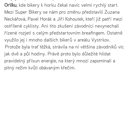
Orlíku
, kde bikery k horku čekal navíc velmi rychlý start.
Mezi Super Bikery se nám pro změnu představili Zuzana
Neckářová, Pavel Horák a Jiří Kohoutek, kteří již patří mezi
ostřílené cyklisty. Ani tito zkušení závodníci nevynechali
řízené rozjetí s celým předstartovním breafingem. Ostatně
využilo jej i mnoho dalších bikerů v areálu Vystrkov.
Protože byla trať těžká, strávila na ní většina závodníků víc
jak dvě a půl hodiny. Právě proto bylo důležité hlídat
pravidelný přísun energie, na který mnozí zapomínali a
pitný režim kvůli obávaným křečím.