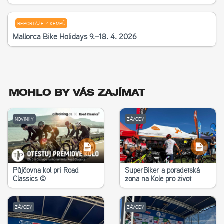
REPORTÁŽE Z KEMPŮ
Mallorca Bike Holidays 9.–18. 4. 2026
MOHLO BY VÁS ZAJÍMAT
NOVINKY
ZÁVODY
Půjčovna kol při Road
SuperBiker a poradetská
Classics ©
zona na Kole pro život
ZÁVODY
ZÁVODY