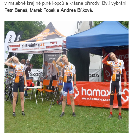
v malebné krajině plné kopců a krásné přírody. Byli vybráni
Petr Beneš, Marek Popek a Andrea Bílková.