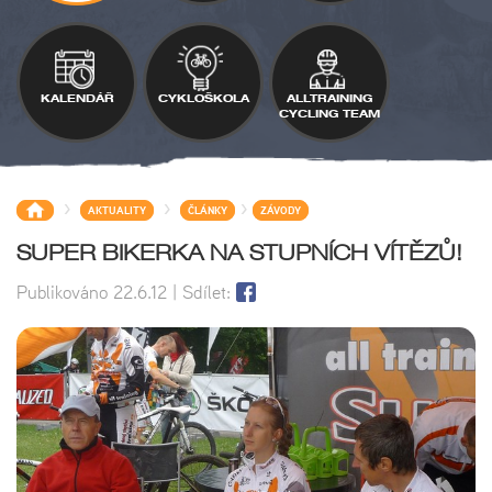
KALENDÁŘ
CYKLOŠKOLA
ALLTRAINING
CYCLING TEAM
>
>
>
AKTUALITY
ČLÁNKY
ZÁVODY
SUPER BIKERKA NA STUPNÍCH VÍTĚZŮ!
Publikováno
22.6.12
| Sdílet: