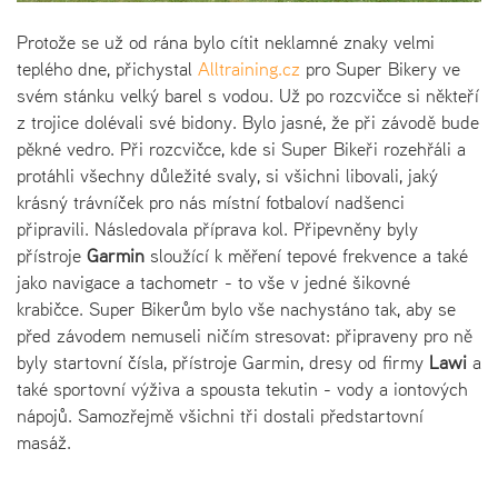
Protože se už od rána bylo cítit neklamné znaky velmi
teplého dne, přichystal
Alltraining.cz
pro Super Bikery ve
svém stánku velký barel s vodou. Už po rozcvičce si někteří
z trojice dolévali své bidony. Bylo jasné, že při závodě bude
pěkné vedro. Při rozcvičce, kde si Super Bikeři rozehřáli a
protáhli všechny důležité svaly, si všichni libovali, jaký
krásný trávníček pro nás místní fotbaloví nadšenci
připravili. Následovala příprava kol. Připevněny byly
přístroje
Garmin
sloužící k měření tepové frekvence a také
jako navigace a tachometr - to vše v jedné šikovné
krabičce. Super Bikerům bylo vše nachystáno tak, aby se
před závodem nemuseli ničím stresovat: připraveny pro ně
byly startovní čísla, přístroje Garmin, dresy od firmy
Lawi
a
také sportovní výživa a spousta tekutin - vody a iontových
nápojů. Samozřejmě všichni tři dostali předstartovní
masáž.