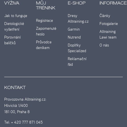
VÝŽIVA
MŮJ
E-SHOP
INFORMACE
TRÉNINK
Jak to funguje
Dresy
Články
Registrace
Alltraining.cz
Dietologické
Fotogalerie
Zapomenuté
vyšetření
Garmin
Alltraining
heslo
Porovnání
Nutrend
Lawi team
Průvodce
balíčků
Doplňky
O nás
deníkem
Specialized
Reklamační
řád
KONTAKT
Provozovna Alltraining.cz:
Hlivická 1/400
181 00, Praha 8
Tel:
+ 420 777 871 045