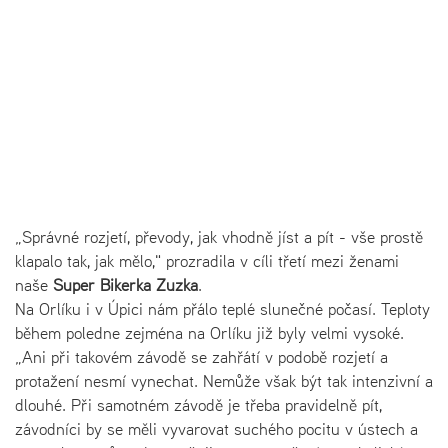
„Správné rozjetí, převody, jak vhodně jíst a pít - vše prostě
klapalo tak, jak mělo," prozradila v cíli třetí mezi ženami
naše
Super Bikerka Zuzka
.
Na Orlíku i v Úpici nám přálo teplé slunečné počasí. Teploty
během poledne zejména na Orlíku již byly velmi vysoké.
„Ani při takovém závodě se zahřátí v podobě rozjetí a
protažení nesmí vynechat. Nemůže však být tak intenzivní a
dlouhé. Při samotném závodě je třeba pravidelně pít,
závodníci by se měli vyvarovat suchého pocitu v ústech a