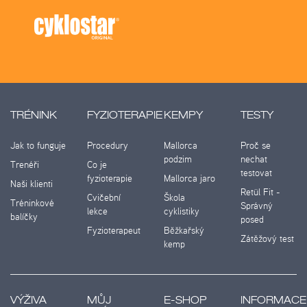
TRÉNINK
FYZIOTERAPIE
KEMPY
TESTY
Jak to funguje
Procedury
Mallorca
Proč se
podzim
nechat
Trenéři
Co je
testovat
fyzioterapie
Mallorca jaro
Naši klienti
Retül Fit -
Cvičební
Škola
Tréninkové
Správný
lekce
cyklistiky
balíčky
posed
Fyzioterapeut
Běžkařský
Zátěžový test
kemp
VÝŽIVA
MŮJ
E-SHOP
INFORMACE