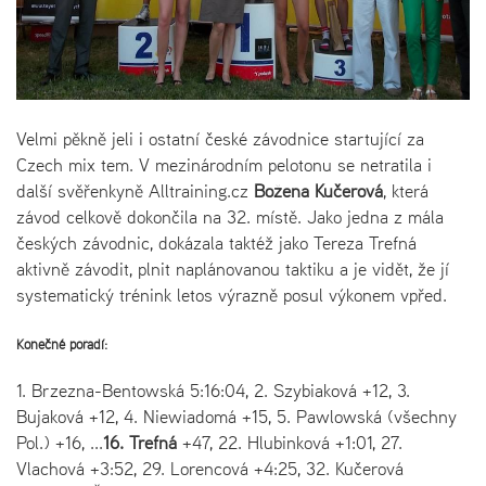
Velmi pěkně jeli i ostatní české závodnice startující za
Czech mix tem. V mezinárodním pelotonu se netratila i
další svěřenkyně Alltraining.cz
Božena Kučerová
, která
závod celkově dokončila na 32. místě. Jako jedna z mála
českých závodnic, dokázala taktéž jako Tereza Trefná
aktivně závodit, plnit naplánovanou taktiku a je vidět, že jí
systematický trénink letos výrazně posul výkonem vpřed.
Konečné pořadí:
1. Brzezna-Bentowská 5:16:04, 2. Szybiaková +12, 3.
Bujaková +12, 4. Niewiadomá +15, 5. Pawlowská (všechny
Pol.) +16, ...
16. Trefná
+47, 22. Hlubinková +1:01, 27.
Vlachová +3:52, 29. Lorencová +4:25, 32. Kučerová