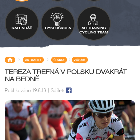
KALENDÁŘ
CYKLOŠKOLA
ALLTRAINING
CYCLING TEAM
>
>
>
AKTUALITY
ČLÁNKY
ZÁVODY
TEREZA TREFNÁ V POLSKU DVAKRÁT
NA BEDNĚ
Publikováno
19.8.13
| Sdílet: