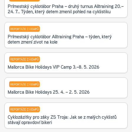
Příměstský cyklotábor Praha – druhý turnus Alltraining 20.–
24. 7.. Týden, který dětem změnil pohled na cyklistiku
REPORTÁŽE Z KEMPŮ
Příměstský cyklotábor Alltraining Praha – týden, který
dětem změní život na kole
REPORTÁŽE Z KEMPŮ
Mallorca Bike Holidays VIP Camp 3.–8. 5. 2026
REPORTÁŽE Z KEMPŮ
Mallorca Bike Holidays 25. 4. – 2. 5. 2026
REPORTÁŽE Z KEMPŮ
Cyklozážitky pro žáky ZŠ Troja: Jak se z malých cyklistů
stávají opravdoví bikeři