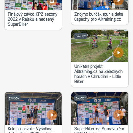
Finálový závod KPŽ sezony
Znojmo burčák tour a další
2022 v Ralsku a nadšený
úspěchy pro Alltraining.cz
SuperBiker
ZÁVODY
Unikátní projekt
Alltraining.cz na Železných
horách v Chrudimi - Little
Biker
ZÁVODY
ZÁVODY
Kolo pro život - Vysočina
SuperBiker na Šumavském