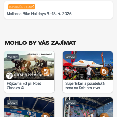
REPORTÁŽE Z KEMPŮ
Mallorca Bike Holidays 9.–18. 4. 2026
MOHLO BY VÁS ZAJÍMAT
NOVINKY
ZÁVODY
Půjčovna kol při Road
SuperBiker a poradetská
Classics ©
zona na Kole pro život
ZÁVODY
ZÁVODY