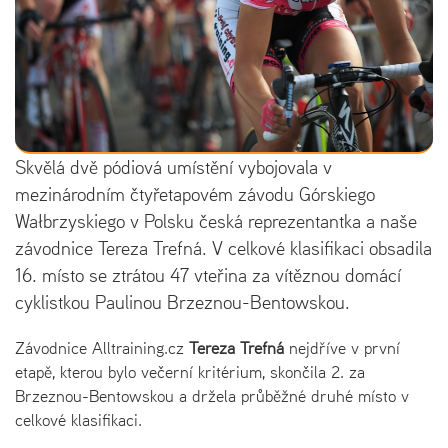
Skvělá dvě pódiová umístění vybojovala v
mezinárodním čtyřetapovém závodu Górskiego
Wałbrzyskiego v Polsku česká reprezentantka a naše
závodnice Tereza Trefná. V celkové klasifikaci obsadila
16. místo se ztrátou 47 vteřina za vítěznou domácí
cyklistkou Paulinou Brzeznou-Bentowskou.
Závodnice Alltraining.cz
Tereza Trefná
nejdříve v první
etapě, kterou bylo večerní kritérium, skončila 2. za
Brzeznou-Bentowskou a držela průběžné druhé místo v
celkové klasifikaci.