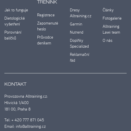
TRÉNINK
Jak to funguje
Dresy
Články
Registrace
Alltraining.cz
Dietologické
Fotogalerie
Zapomenuté
vyšetření
Garmin
Alltraining
heslo
Porovnání
Nutrend
Lawi team
Průvodce
balíčků
Doplňky
O nás
deníkem
Specialized
Reklamační
řád
KONTAKT
Provozovna Alltraining.cz:
Hlivická 1/400
181 00, Praha 8
Tel:
+ 420 777 871 045
Email:
info@alltraining.cz