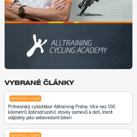
VYBRANÉ ČLÁNKY
REPORTÁŽE Z KEMPŮ
Příměstský cyklotábor Alltraining Praha: Více než 100
kilometrů dobrodružství, stovky úsměvů a děti, které
odjížděly jako sebevědomí bikeři
REPORTÁŽE Z KEMPŮ