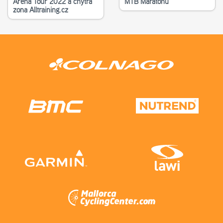
Aréna Tour 2022 a chytrá
MTB Maratonu
zona Alltraining.cz