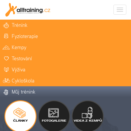
Zobrazi
naviga
Trénink
Fyzioterapie
Kempy
Testování
Výživa
Cykloškola
Můj trénink
ČLÁNKY
FOTOGALERIE
VIDEA Z KEMPŮ