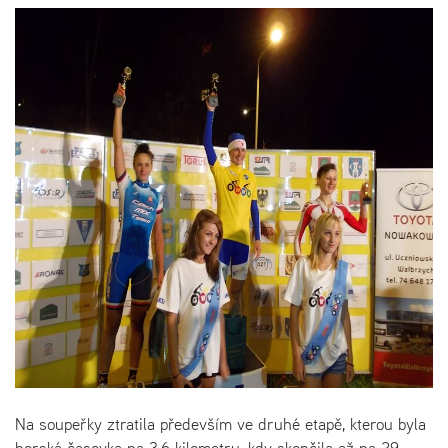
Na soupeřky ztratila především ve druhé etapě, kterou byla
horská časovka na 3,6 kilometru, kdy skončila až na 29.