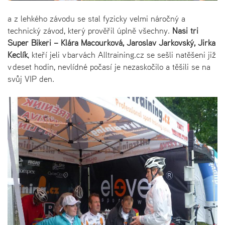
a z lehkého závodu se stal fyzicky velmi náročný a
technický závod, který prověřil úplně všechny.
Naši tři
Super Bikeři – Klára Macourková, Jaroslav Jarkovský, Jirka
Keclík
, kteří jeli v barvách Alltraining.cz se sešli natěšeni již
v deset hodin, nevlídné počasí je nezaskočilo a těšili se na
svůj VIP den.