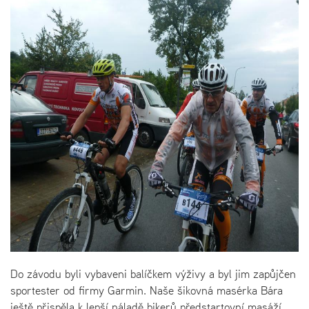
Do závodu byli vybaveni balíčkem výživy a byl jim zapůjčen
sportester od firmy Garmin. Naše šikovná masérka Bára
ještě přispěla k lepší náladě bikerů předstartovní masáží,