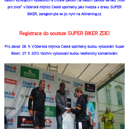
dalším vynikajícím výsledkům a chcete závodit na dalším závodě seriálu „Kolo
pro život" v Oderské mlýnici České spořitelny jako hvězda v dresu SUPER
BIKER, zaregistrujte se již nyní na Alltraining.cz.
Registrace do soutěže SUPER BIKER ZDE!
Pro závod 28. 9. V Oderská mlýnice České spořitelny budou vylosováni Super
Bikeři. 27. 9. 2013. Všichni vylosovaní budou telefonicky kontaktováni.