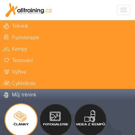
Zobrazi
naviga
Trénink
Fyzioterapie
Kempy
Testování
Výživa
Cykloškola
Můj trénink
ČLÁNKY
FOTOGALERIE
VIDEA Z KEMPŮ