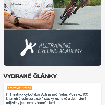
VYBRANÉ ČLÁNKY
REPORTÁŽE Z KEMPŮ
Příměstský cyklotábor Alltraining Praha: Více než 100
kilometrů dobrodružství, stovky úsměvů a děti, které
odjížděly jako sebevědomí bikeři