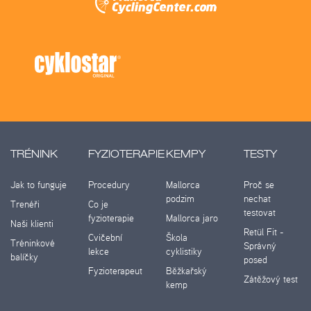
TRÉNINK
FYZIOTERAPIE
KEMPY
TESTY
Jak to funguje
Procedury
Mallorca
Proč se
podzim
nechat
Trenéři
Co je
testovat
fyzioterapie
Mallorca jaro
Naši klienti
Retül Fit -
Cvičební
Škola
Tréninkové
Správný
lekce
cyklistiky
balíčky
posed
Fyzioterapeut
Běžkařský
Zátěžový test
kemp