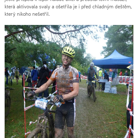
která aktivovala svaly a ošetřila je i před chladným deštěm,
který nikoho nešetřil.