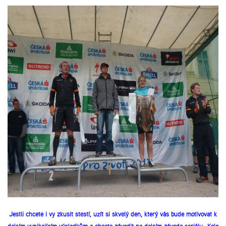
Jestli chcete i vy zkusit štěstí, užít si skvělý den, který vás bude motivovat k