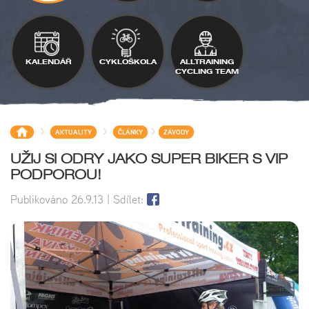
KALENDÁŘ
CYKLOŠKOLA
ALLTRAINING
CYCLING TEAM
>
>
>
AKTUALITY
ČLÁNKY
ZÁVODY
UŽIJ SI ODRY JAKO SUPER BIKER S VIP
PODPOROU!
Publikováno
26.9.13
| Sdílet: