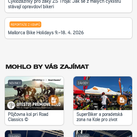
Cyklozážitky pro žáky ZŠ Troja: Jak se z malých cyklistů
stávají opravdoví bikeři
REPORTÁŽE Z KEMPŮ
Mallorca Bike Holidays 9.–18. 4. 2026
MOHLO BY VÁS ZAJÍMAT
NOVINKY
ZÁVODY
Půjčovna kol při Road
SuperBiker a poradetská
Classics ©
zona na Kole pro život
ZÁVODY
ZÁVODY