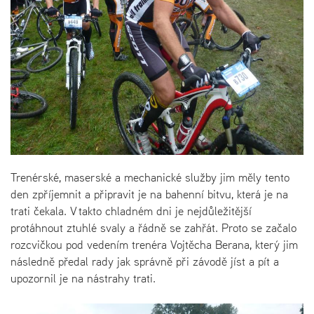
Trenérské, maserské a mechanické služby jim měly tento
den zpříjemnit a připravit je na bahenní bitvu, která je na
trati čekala. V takto chladném dni je nejdůležitější
protáhnout ztuhlé svaly a řádně se zahřát. Proto se začalo
rozcvičkou pod vedením trenéra Vojtěcha Berana, který jim
následně předal rady jak správně při závodě jíst a pít a
upozornil je na nástrahy trati.