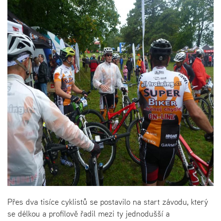
Přes dva tisíce cyklistů se postavilo na start závodu, který
se délkou a profilově řadil mezi ty jednodušší a