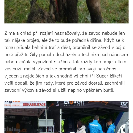
Zima a chlad při rozjetí naznačovaly, že závod nebude jen
tak nějaké projetí, ale že to bude pořádná dřina. Když se k
tomu přidala bahnitá trať a déšť, proměnil se závod v boj o
holé přežití. Síly pomalu docházely a technika pod nánosem
bahna začala vypovídat službu a tak každý kdo projel cílem
zasloužil metál. Závod se proměnil pro svoji náročnost i
v jeden z nejdelších a tak shodně všichni tři Super Bikeři
v cíli dodali, že jim rady, které pro závod dostali, zachránili
závodní výkon a závod si užili naplno v pěkném blátě.