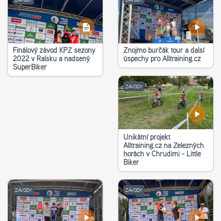
Finálový závod KPŽ sezony
Znojmo burčák tour a další
2022 v Ralsku a nadšený
úspěchy pro Alltraining.cz
SuperBiker
ZÁVODY
Unikátní projekt
Alltraining.cz na Železných
horách v Chrudimi - Little
Biker
ZÁVODY
ZÁVODY