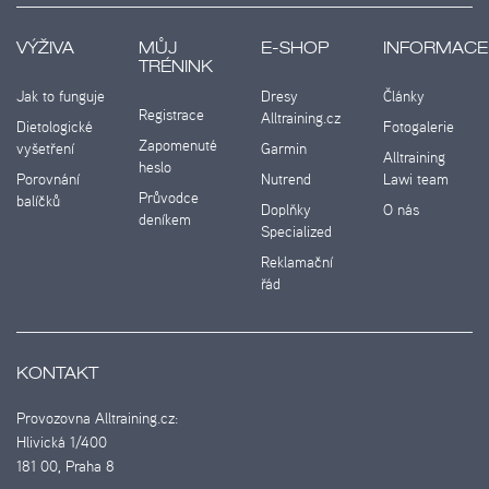
VÝŽIVA
MŮJ
E-SHOP
INFORMACE
TRÉNINK
Jak to funguje
Dresy
Články
Registrace
Alltraining.cz
Dietologické
Fotogalerie
Zapomenuté
vyšetření
Garmin
Alltraining
heslo
Porovnání
Nutrend
Lawi team
Průvodce
balíčků
Doplňky
O nás
deníkem
Specialized
Reklamační
řád
KONTAKT
Provozovna Alltraining.cz:
Hlivická 1/400
181 00, Praha 8