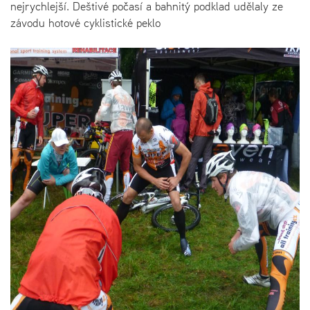
nejrychlejší. Deštivé počasí a bahnitý podklad udělaly ze
závodu hotové cyklistické peklo