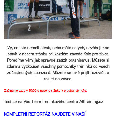
Vy, co jste neměli štěstí, nebo máte ostych, neváhejte se
stavit v našem stánku při každém závodě Kolo pro život.
Poradíme vám, jak správně zatížit organismus. Můžete si
zdarma vyzkoušet všechny pomocníky tréninku od všech
zúčastněných sponzorů. Můžete se také přijít rozcvičit a
rozjet na závod.
Začínáme vždy v 10:00 u našeho stánku v prostranství cíle.
Těší se na Vás Team tréninkového centra Alltraining.cz
KOMPLETNÍ REPORTÁŽ NAJDETE V NAŠÍ