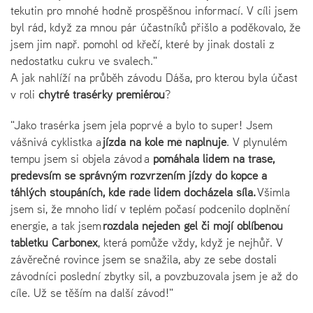
tekutin pro mnohé hodně prospěšnou informací. V cíli jsem
byl rád, když za mnou pár účastníků přišlo a poděkovalo, že
jsem jim např. pomohl od křečí, které by jinak dostali z
nedostatku cukru ve svalech."
A jak nahlíží na průběh závodu Dáša, pro kterou byla účast
v roli
chytré trasérky premiérou
?
"Jako trasérka jsem jela poprvé a bylo to super! Jsem
vášnivá cyklistka a
jízda na kole mě naplňuje
. V plynulém
tempu jsem si objela závod a
pomáhala lidem na trase,
především se správným rozvržením jízdy do kopce a
táhlých stoupáních, kde řadě lidem docházela síla.
Všimla
jsem si, že mnoho lidí v teplém počasí podcenilo doplnění
energie, a tak jsem
rozdala nejeden gel či mojí oblíbenou
tabletku Carbonex
, která pomůže vždy, když je nejhůř. V
závěrečné rovince jsem se snažila, aby ze sebe dostali
závodníci poslední zbytky sil, a povzbuzovala jsem je až do
cíle. Už se těším na další závod!"