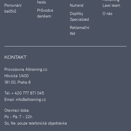
heslo
Porovnání
Nutrend
Lawi team
Průvodce
balíčků
Doplňky
O nás
deníkem
Specialized
Reklamační
řád
KONTAKT
Provozovna Alltraining.cz:
Hlivická 1/400
181 00, Praha 8
Tel:
+ 420 777 871 045
Email:
info@alltraining.cz
Otevírací doba:
Po - Pá:
7 - 22h
So, Ne:
pouze telefonická objednávka