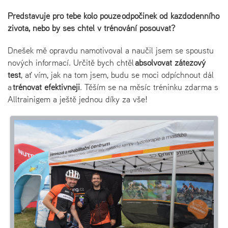
Představuje pro tebe kolo pouze odpočinek od každodenního
života, nebo by ses chtěl v trénování posouvat?
Dnešek mě opravdu namotivoval a naučil jsem se spoustu
nových informací. Určitě bych chtěl
absolvovat zátěžový
test
, ať vím, jak na tom jsem, budu se moci odpíchnout dál
a
trénovat efektivněji
. Těším se na měsíc tréninku zdarma s
Alltrainigem a ještě jednou díky za vše!