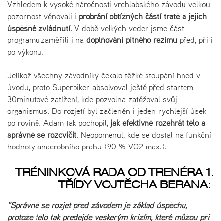
Vzhledem k vysoké náročnosti vrchlabského závodu velkou
pozornost věnovali i
probrání obtížných částí tratě a jejich
úspěšné zvládnutí
. V době velkých veder jsme část
programu zaměřili i na
doplňování pitného režimu
před, při i
po výkonu.
Jelikož všechny závodníky čekalo těžké stoupání hned v
úvodu, proto Superbiker absolvoval ještě před startem
30minutové zatížení, kde pozvolna zatěžoval svůj
organismus. Do rozjetí byl začleněn i jeden rychlejší úsek
po rovině. Adam tak pochopil,
jak efektivně rozehřát tělo a
správně se rozcvičit
. Neopomenul, kde se dostal na funkční
hodnoty anaerobního prahu (90 % VO2 max.).
TRÉNINKOVÁ RADA OD TRENÉRA 1.
TŘÍDY VOJTĚCHA BERANA:
"Správně se rozjet před závodem je základ úspěchu,
protože tělo tak předejde veškerým krizím, které můžou při