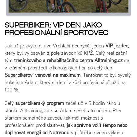
SUPERBIKER: VIP DEN JAKO
PROFESIONÁLNÍ SPORTOVEC
Jak už je zvykem, i ve Vrchlabí nechyběl jeden
VIP jezdec
,
který byl vylosován z pole závodníků KPŽ. Celý realizační
tým
tréninkového a rehabilitačního centra Alltraining.cz
se
v krásném prostředí krkonošských hor po celý den
Superbikerovi
věnoval na maximum
. Tentokrát to byl bývalý
hokejista Adam, který si den "v kůži profesionála" užil na
100 %.
Celý
superbikerský program
začal už v 9 hodin ráno u
stánku Alltraining, kde se Adam sešel s trenérem. Před
startem samotného závodu tak měl možnost s
profesionálem prodiskutovat,
jak správně volit tempo nebo
doplňovat energii od Nutrendu
v průběhu svého výkonu.