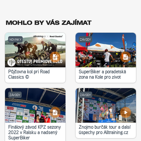
MOHLO BY VÁS ZAJÍMAT
NOVINKY
ZÁVODY
Půjčovna kol při Road
SuperBiker a poradetská
Classics ©
zona na Kole pro život
ZÁVODY
ZÁVODY
Finálový závod KPŽ sezony
Znojmo burčák tour a další
2022 v Ralsku a nadšený
úspěchy pro Alltraining.cz
SuperBiker