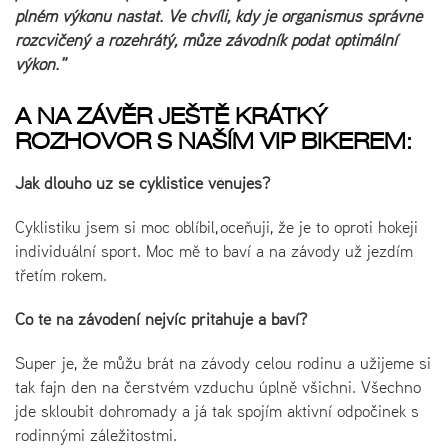
plném výkonu nastat. Ve chvíli, kdy je organismus správně
rozcvičený a rozehřátý, může závodník podat optimální
výkon."
A NA ZÁVĚR JEŠTĚ KRÁTKÝ
ROZHOVOR S NAŠÍM VIP BIKEREM:
Jak dlouho už se cyklistice věnuješ?
Cyklistiku jsem si moc oblíbil, oceňuji, že je to oproti hokeji
individuální sport. Moc mě to baví a na závody už jezdím
třetím rokem.
Co tě na závodění nejvíc přitahuje a baví?
Super je, že můžu brát na závody celou rodinu a užijeme si
tak fajn den na čerstvém vzduchu úplně všichni. Všechno
jde skloubit dohromady a já tak spojím aktivní odpočinek s
rodinnými záležitostmi.