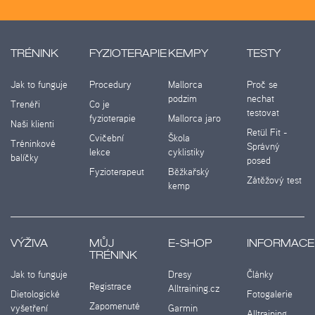
TRÉNINK
FYZIOTERAPIE
KEMPY
TESTY
Jak to funguje
Procedury
Mallorca
Proč se
podzim
nechat
Trenéři
Co je
testovat
fyzioterapie
Mallorca jaro
Naši klienti
Retül Fit -
Cvičební
Škola
Tréninkové
Správný
lekce
cyklistiky
balíčky
posed
Fyzioterapeut
Běžkařský
Zátěžový test
kemp
VÝŽIVA
MŮJ
E-SHOP
INFORMACE
TRÉNINK
Jak to funguje
Dresy
Články
Registrace
Alltraining.cz
Dietologické
Fotogalerie
Zapomenuté
vyšetření
Garmin
Alltraining