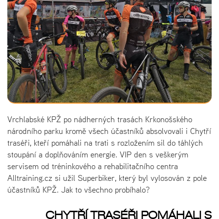
Vrchlabské KPŽ po nádherných trasách Krkonošského
národního parku kromě všech účastníků absolvovali i Chytří
traséři, kteří pomáhali na trati s rozložením sil do táhlých
stoupání a doplňováním energie. VIP den s veškerým
servisem od tréninkového a rehabilitačního centra
Alltraining.cz si užil Superbiker, který byl vylosován z pole
účastníků KPŽ. Jak to všechno probíhalo?
CHYTŘÍ TRASÉŘI POMÁHALI S