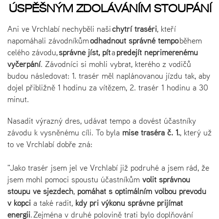
ÚSPĚŠNÝM ZDOLÁVÁNÍM STOUPÁNÍ
Ani ve Vrchlabí nechyběli naši
chytří traséři
, kteří
napomáhali závodníkům
odhadnout správné tempo
během
celého závodu,
správně jíst, pít
a
předejít nepřiměřenému
vyčerpání
. Závodníci si mohli vybrat, kterého z vodičů
budou následovat: 1. trasér měl naplánovanou jízdu tak, aby
dojel přibližně 1 hodinu za vítězem, 2. trasér 1 hodinu a 30
minut.
Nasadit výrazný dres, udávat tempo a dovést účastníky
závodu k vysněnému cíli. To byla
mise traséra č. 1.
, který už
to ve Vrchlabí dobře zná:
"Jako trasér jsem jel ve Vrchlabí již podruhé a jsem rád, že
jsem mohl pomoci spoustu účastníkům
volit správnou
stoupu ve sjezdech
,
pomáhat s optimálním volbou převodu
v kopci
a také radit,
kdy při výkonu správně přijímat
energii
. Zejména v druhé polovině trati bylo doplňování