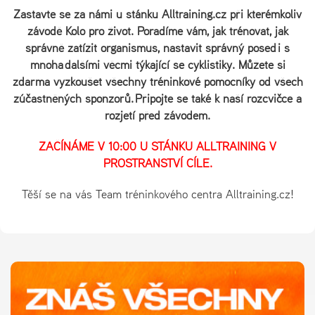
Zastavte se za námi u stánku Alltraining.cz při kterémkoliv
závodě Kolo pro život. Poradíme vám, jak trénovat, jak
správně zatížit organismus, nastavit správný posed i s
mnoha dalšími věcmi týkající se cyklistiky. Můžete si
zdarma vyzkoušet všechny tréninkové pomocníky od všech
zúčastněných sponzorů. Připojte se také k naší rozcvičce a
rozjetí před závodem.
ZAČÍNÁME V 10:00 U STÁNKU ALLTRAINING V
PROSTRANSTVÍ CÍLE.
Těší se na vás Team tréninkového centra Alltraining.cz!