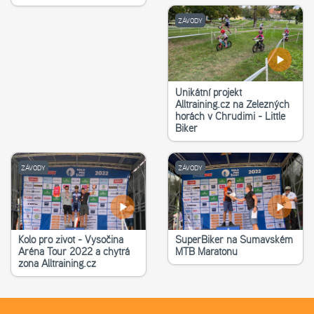
ZÁVODY
Unikátní projekt
Alltraining.cz na Železných
horách v Chrudimi - Little
Biker
ZÁVODY
ZÁVODY
Kolo pro život - Vysočina
SuperBiker na Šumavském
Aréna Tour 2022 a chytrá
MTB Maratonu
zona Alltraining.cz