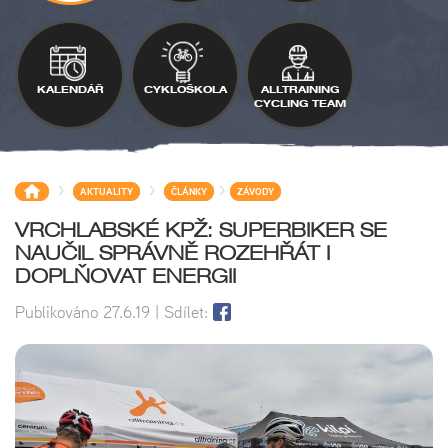
KALENDÁŘ
CYKLOŠKOLA
ALLTRAINING
CYCLING TEAM
>
>
>
AKTUALITY
ČLÁNKY
ZÁVODY
VRCHLABSKÉ KPŽ: SUPERBIKER SE
NAUČIL SPRÁVNĚ ROZEHŘÁT I
DOPLŇOVAT ENERGII
Publikováno
27.6.19
| Sdílet: