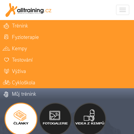
Zobrazi
naviga
Trénink
Fyzioterapie
Kempy
Testování
Výživa
Cykloškola
Můj trénink
ČLÁNKY
FOTOGALERIE
VIDEA Z KEMPŮ