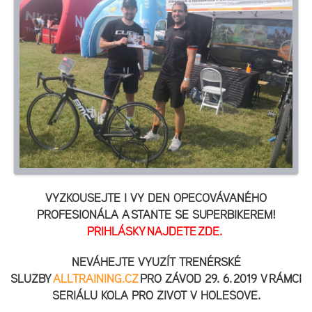
VYZKOUŠEJTE I VY DEN OPEČOVÁVANÉHO
PROFESIONÁLA A STAŇTE SE SUPERBIKEREM!
PŘIHLÁŠKY NAJDETE
ZDE
.
NEVÁHEJTE VYUŽÍT TRENÉRSKÉ
SLUŽBY
ALLTRAINING.CZ
PRO ZÁVOD 29. 6. 2019 V RÁMCI
SERIÁLU KOLA PRO ŽIVOT V HOLEŠOVĚ.