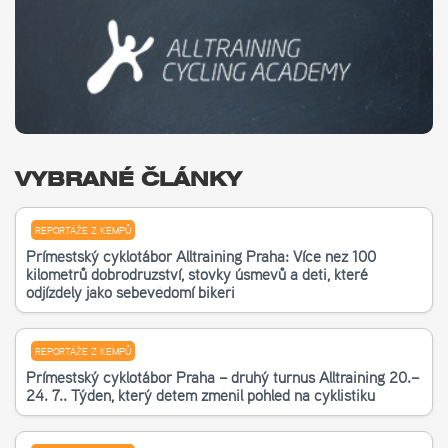
VYBRANÉ ČLÁNKY
REPORTÁŽE Z KEMPŮ
Příměstský cyklotábor Alltraining Praha: Více než 100
kilometrů dobrodružství, stovky úsměvů a děti, které
odjížděly jako sebevědomí bikeři
REPORTÁŽE Z KEMPŮ
Příměstský cyklotábor Praha – druhý turnus Alltraining 20.–
24. 7.. Týden, který dětem změnil pohled na cyklistiku