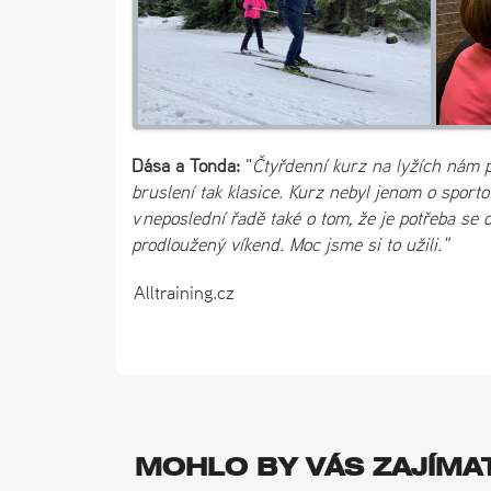
Dáša a Tonda:
"
Čtyřdenní kurz na lyžích nám př
bruslení tak klasice. Kurz nebyl jenom o sportov
v neposlední řadě také o tom, že je potřeba se
prodloužený víkend. Moc jsme si to užili."
Alltraining.cz
MOHLO BY VÁS ZAJÍMA