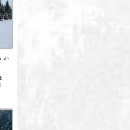
ynulé
b.
i
t