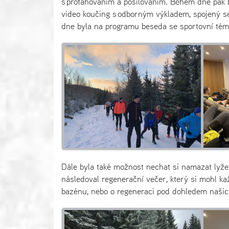
s protahováním a posilováním. Během dne pak b
video koučing s odborným výkladem, spojený se
dne byla na programu beseda se sportovní témat
Dále byla také možnost nechat si namazat lyže,
následoval regenerační večer, který si mohl kaž
bazénu, nebo o regeneraci pod dohledem našic