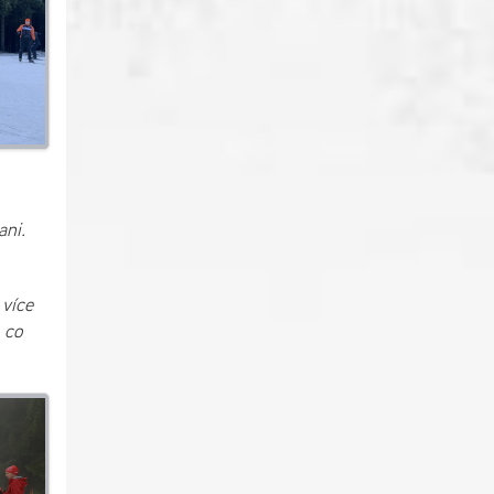
ani.
 více
 co