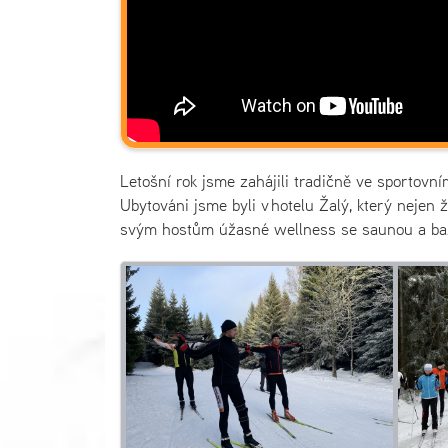
Letošní rok jsme zahájili tradičně ve sportov
Ubytováni jsme byli v hotelu Žalý, který nejen ž
svým hostům úžasné wellness se saunou a bazé