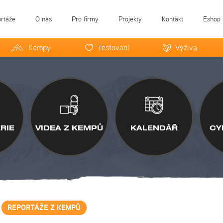
ortáže
O nás
Pro firmy
Projekty
Kontakt
Eshop
Kempy
Testování
Výživa
RIE
VIDEA Z KEMPŮ
KALENDÁŘ
CY
REPORTÁŽE Z KEMPŮ