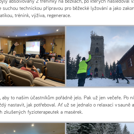
yly absolvovány 2 tréninky na běžkách, po kterých následoval 
 suchou technickou přípravou pro běžecké lyžování a jako zako
ikou, trénink, výživa, regenerace.
 aby to našim účastníkům pořádně jelo. Pak už jen večeře. Po n
dý nastavit, jak potřeboval. Ať už se jednalo o relaxaci v sauně 
h zkušených fyzioterapeutek a masérek.