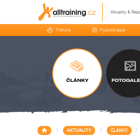
Aktuality & Rep
Trénink
Fyzioterapie
ČLÁNKY
FOTOGALE
>
>
>
AKTUALITY
ČLÁNKY