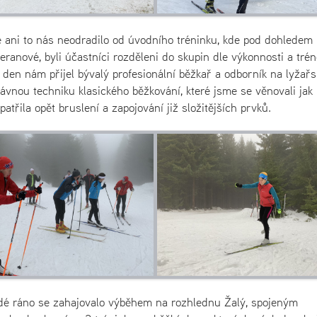
 ani to nás neodradilo od úvodního tréninku, kde pod dohledem
anové, byli účastníci rozděleni do skupin dle výkonnosti a trén
 den nám přijel bývalý profesionální běžkař a odborník na lyžařs
vnou techniku klasického běžkování, které jsme se věnovali jak
atřila opět bruslení a zapojování již složitějších prvků.
dé ráno se zahajovalo výběhem na rozhlednu Žalý, spojeným