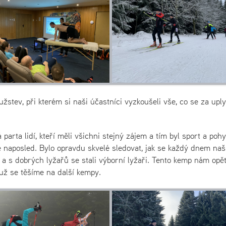
stev, při kterém si naši účastníci vyzkoušeli vše, co se za upl
parta lidí, kteří měli všichni stejný zájem a tím byl sport a pohy
 naposled. Bylo opravdu skvelé sledovat, jak se každý dnem naš
ři a s dobrých lyžařů se stali výborní lyžaři. Tento kemp nám opě
už se těšíme na další kempy.