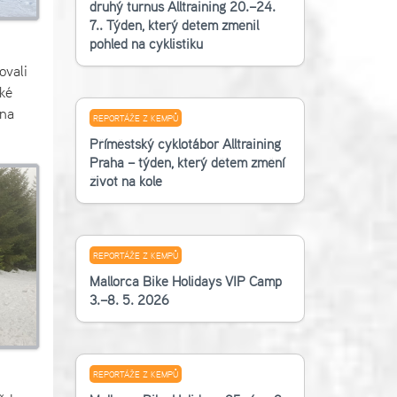
druhý turnus Alltraining 20.–24.
7.. Týden, který dětem změnil
pohled na cyklistiku
ovali
ké
 na
REPORTÁŽE Z KEMPŮ
Příměstský cyklotábor Alltraining
Praha – týden, který dětem změní
život na kole
REPORTÁŽE Z KEMPŮ
Mallorca Bike Holidays VIP Camp
3.–8. 5. 2026
REPORTÁŽE Z KEMPŮ