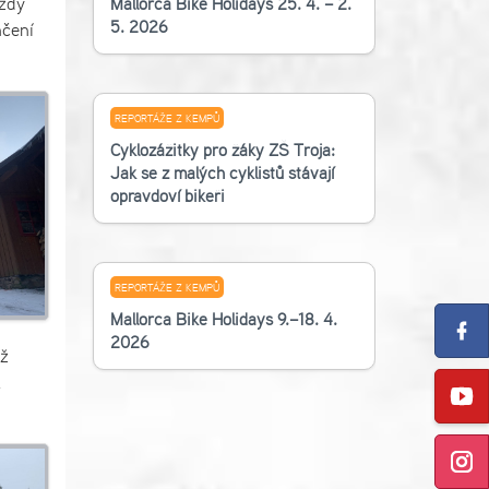
vždy
Mallorca Bike Holidays 25. 4. – 2.
5. 2026
nčení
REPORTÁŽE Z KEMPŮ
Cyklozážitky pro žáky ZŠ Troja:
Jak se z malých cyklistů stávají
opravdoví bikeři
REPORTÁŽE Z KEMPŮ
Mallorca Bike Holidays 9.–18. 4.
2026
íž
a