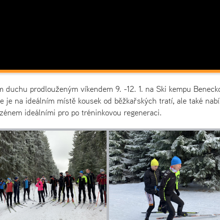
ním duchu prodlouženým víkendem 9. -12. 1. na Ski kempu Beneck
e je na ideálním místě kousek od běžkařských tratí, ale také nabí
nem ideálními pro po tréninkovou regeneraci.