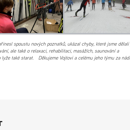
inesl spoustu nových poznatků, ukázal chyby, které jsme dělali 
ání, ale také o relaxaci, rehabilitaci, masážích, saunování a
 o lyže také starat. Děkujeme Vojtovi a celému jeho týmu za ná
T