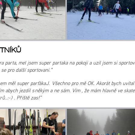
TNÍKŮ
bra parta, mel jsem super partaka na pokoji a uzil jsem si sportov
 se pro další sportovani."
 jsem měl super parťákaJ. Všechno pro mě OK. Akorát bych uvítal
dím abych jezdil s někým a ne sám. Vím , že mám hlavně ve skate
ů..:-) . Příště zas!"