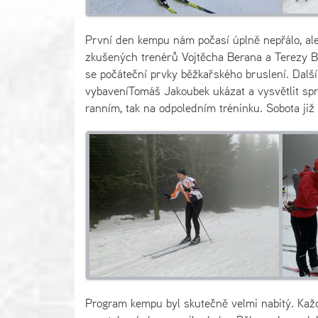
První den kempu nám počasí úplně nepřálo, ale
zkušených trenérů Vojtěcha Berana a Terezy Ber
se počáteční prvky běžkařského bruslení. Další
vybaveníTomáš Jakoubek ukázat a vysvětlit sprá
ranním, tak na odpoledním tréninku. Sobota již p
Program kempu byl skutečně velmi nabitý. Kaž