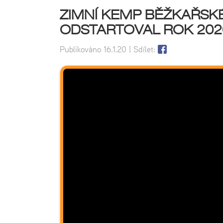
ZIMNÍ KEMP BĚŽKAŘSK
ODSTARTOVAL ROK 202
Publikováno
16.1.20
| Sdílet: