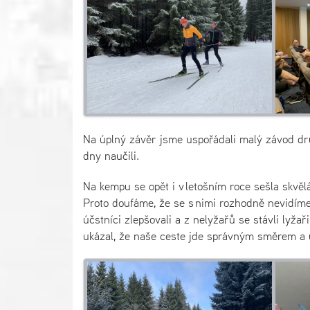
Na úplný závěr jsme uspořádali malý závod druž
dny naučili.
Na kempu se opět i v letošním roce sešla skvělá 
Proto doufáme, že se s nimi rozhodně nevidíme
účstníci zlepšovali a z nelyžařů se stávli lyža
ukázal, že naše ceste jde správným směrem a 