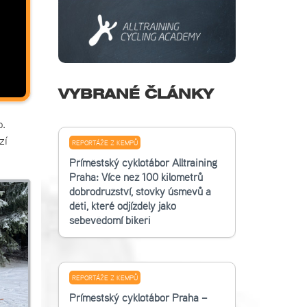
VYBRANÉ ČLÁNKY
o.
zí
REPORTÁŽE Z KEMPŮ
Příměstský cyklotábor Alltraining
Praha: Více než 100 kilometrů
dobrodružství, stovky úsměvů a
děti, které odjížděly jako
sebevědomí bikeři
REPORTÁŽE Z KEMPŮ
Příměstský cyklotábor Praha –