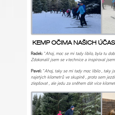
KEMP OČIMA NAŠICH ÚČAS
Radek:
"
Ahoj, moc se mi tady libilo, byla tu do
Zdokonalil jsem se v technice a inspiroval jsem
Pavel:
"
Ahoj, taky se mi tady moc líbilo , taky
najetých kilometrů ve skupině , proto sem jez
zlepšovat , ale jedu za sněhem dát více kilometr