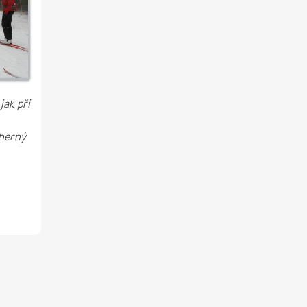
jak při
dherný