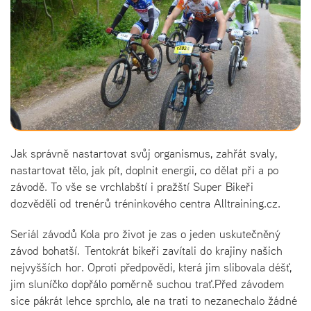
Jak správně nastartovat svůj organismus, zahřát svaly,
nastartovat tělo, jak pít, doplnit energii, co dělat při a po
závodě. To vše se vrchlabští i pražští Super Bikeři
dozvěděli od trenérů tréninkového centra Alltraining.cz.
Seriál závodů Kola pro život je zas o jeden uskutečněný
závod bohatší. Tentokrát bikeři zavítali do krajiny našich
nejvyšších hor. Oproti předpovědi, která jim slibovala déšť,
jim sluníčko dopřálo poměrně suchou trať.Před závodem
sice pákrát lehce sprchlo, ale na trati to nezanechalo žádné