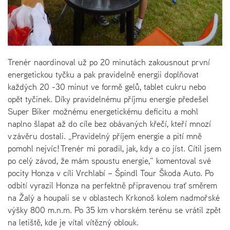
Trenér naordinoval už po 20 minutách zakousnout první
energetickou tyčku a pak pravidelně energii doplňovat
každých 20 -30 minut ve formě gelů, tablet cukru nebo
opět tyčinek. Díky pravidelnému příjmu energie předešel
Super Biker možnému energetickému deficitu a mohl
naplno šlapat až do cíle bez obávaných křečí, kteří mnozí
v závěru dostali. „Pravidelný příjem energie a pití mně
pomohl nejvíc! Trenér mi poradil, jak, kdy a co jíst. Cítil jsem
po celý závod, že mám spoustu energie,“ komentoval své
pocity Honza v cíli Vrchlabí – Špindl Tour Škoda Auto. Po
odbití vyrazil Honza na perfektně připravenou trať směrem
na Žalý a houpali se v oblastech Krkonoš kolem nadmořské
výšky 800 m.n.m. Po 35 km v horském terénu se vrátil zpět
na letiště, kde je vítal vítězný oblouk.