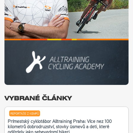
VYBRANÉ ČLÁNKY
REPORTÁŽE Z KEMPŮ
Příměstský cyklotábor Alltraining Praha: Více než 100
kilometrů dobrodružství, stovky úsměvů a děti, které
odjížděly jako sebevědomí bikeři