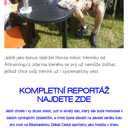
Ještě jako bonus obdržel Honza měsíc tréninku od
Alltraining.cz zdarma kterého se prý už nemůže dočkat,
jelikož chce svůj trénink už i systematicky vést.
KOMPLETNÍ REPORTÁŽ
NAJDETE ZDE
Jestli chcete i vy zkusit štěstí, užít si skvělý den, který vás bude motivovat k
dalším vynikajícím výsledkům, a chtěli byste závodit na závodě seriálu Kolo
pro život na Bikemaratonu Drásal České spořitelny jako hvězda v dresu