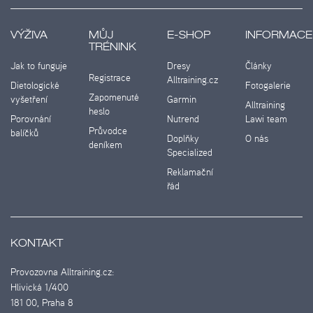
VÝŽIVA
MŮJ
E-SHOP
INFORMACE
TRÉNINK
Jak to funguje
Dresy
Články
Registrace
Alltraining.cz
Dietologické
Fotogalerie
Zapomenuté
vyšetření
Garmin
Alltraining
heslo
Porovnání
Nutrend
Lawi team
Průvodce
balíčků
Doplňky
O nás
deníkem
Specialized
Reklamační
řád
KONTAKT
Provozovna Alltraining.cz:
Hlivická 1/400
181 00, Praha 8