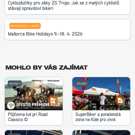
Cyklozážitky pro žáky ZŠ Troja: Jak se z malých cyklistů
stávají opravdoví bikeři
REPORTÁŽE Z KEMPŮ
Mallorca Bike Holidays 9.–18. 4. 2026
MOHLO BY VÁS ZAJÍMAT
NOVINKY
ZÁVODY
Půjčovna kol při Road
SuperBiker a poradetská
Classics ©
zona na Kole pro život