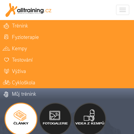
Zobrazi
naviga
Trénink
Fyzioterapie
Kempy
Testování
Výživa
Cykloškola
Můj trénink
ČLÁNKY
FOTOGALERIE
VIDEA Z KEMPŮ