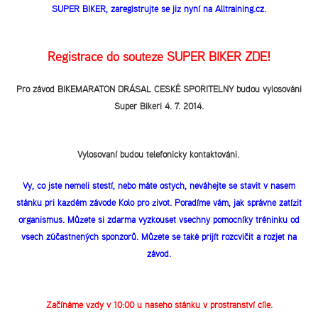
SUPER BIKER, zaregistrujte se již nyní na Alltraining.cz.
Registrace do soutěže SUPER BIKER
ZDE!
Pro závod BIKEMARATON DRÁSAL ČESKÉ SPOŘITELNY budou vylosováni
Super Bikeři 4. 7. 2014.
Vylosovaní budou telefonicky kontaktováni.
Vy, co jste neměli štěstí, nebo máte ostych, neváhejte se stavit v našem
stánku při každém závodě Kolo pro život. Poradíme vám, jak správně zatížit
organismus. Můžete si zdarma vyzkoušet všechny pomocníky tréninku od
všech zúčastněných sponzorů. Můžete se také přijít rozcvičit a rozjet na
závod.
Začínáme vždy v 10:00 u našeho stánku v prostranství cíle.