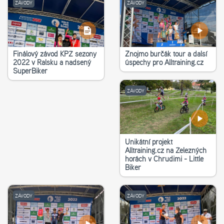
ZÁVODY
ZÁVODY
Finálový závod KPŽ sezony
Znojmo burčák tour a další
2022 v Ralsku a nadšený
úspěchy pro Alltraining.cz
SuperBiker
ZÁVODY
Unikátní projekt
Alltraining.cz na Železných
horách v Chrudimi - Little
Biker
ZÁVODY
ZÁVODY