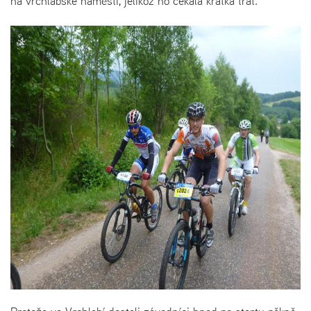
na vrchlabské náměstí, jelikož ho čekala krátká trať.