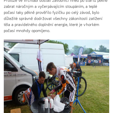
Protože ve Vrchlabí dostali závodníci hned po startu pěkně
zabrat náročným a vyčerpávajícím stoupáním, a teplé
počasí taky pěkně prověřilo fyzičku po celý závod, bylo
důležité správně dodržovat všechny zákonitosti zatížení
těla a pravidelného doplnění energie, které je v horkém
počasí mnohdy opomíjeno.