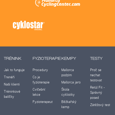
TRÉNINK
FYZIOTERAPIE
KEMPY
TESTY
Jak to funguje
Procedury
Mallorca
Proč se
podzim
nechat
Trenéři
Co je
testovat
fyzioterapie
Mallorca jaro
Naši klienti
Retül Fit -
Cvičební
Škola
Tréninkové
Správný
lekce
cyklistiky
balíčky
posed
Fyzioterapeut
Běžkařský
Zátěžový test
kemp