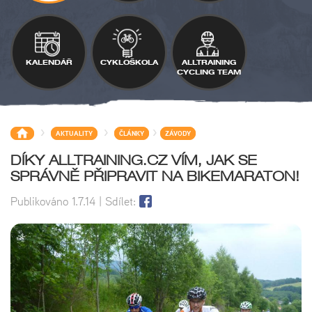
KALENDÁŘ
CYKLOŠKOLA
ALLTRAINING
CYCLING TEAM
>
>
>
AKTUALITY
ČLÁNKY
ZÁVODY
DÍKY ALLTRAINING.CZ VÍM, JAK SE
SPRÁVNĚ PŘIPRAVIT NA BIKEMARATON!
Publikováno
1.7.14
| Sdílet: