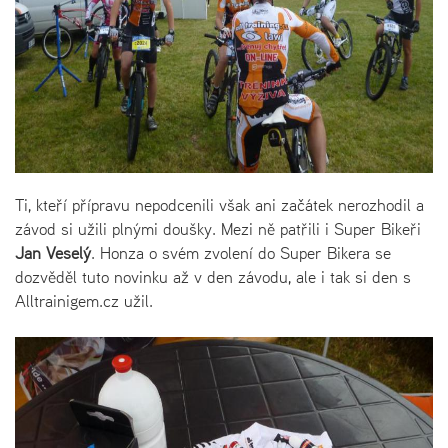
Ti, kteří přípravu nepodcenili však ani začátek nerozhodil a
závod si užili plnými doušky. Mezi ně patřili i Super Bikeři
Jan Veselý
. Honza o svém zvolení do Super Bikera se
dozvěděl tuto novinku až v den závodu, ale i tak si den s
Alltrainigem.cz užil.