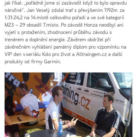
jak říkal: „pořádně jsme si zazávodil když to bylo opravdu
náročné“. Jan Veselý zdolal trať s převýšením 1192m za
1:31:24,2 na 14.místě celkového pořadí a ve své kategorii
M23 – 29 obsadil 7.místo. Po závodě Honza neodbyl ani
vyjetí s protažením, zhodnocení průběhu závodu s
trenérem a doplnění energie. Závěrem obdržel při
závěrečném vyhlášení památný diplom pro vzpomínku na
VIP den v seriálu Kolo pro život a Alltraingem.cz a další
produkty od firmy Garmin.