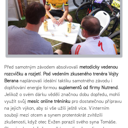
Před samotným závodem absolvovali
metodicky vedenou
rozcvičku a rozjetí
.
Pod vedením zkušeného trenéra Vojty
Berana
naplánovali ideální taktiku samotného závodu i
doplňování energie formou
suplementů od firmy Nutrend
.
Jelikož o svém dárku věděli značnou dobu dopředu, mohli
využít svůj
měsíc online tréninku
pro dostatečnou přípravu
na jejich výkon, aby si vše užili ještě více. V interním
souboji mezi otcem a synem protentokrát zvítězili
zkušenosti, když otec Evžen porazil svého syna Tomáše.