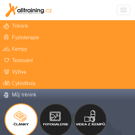
Zobrazi
naviga
Trénink
Fyzioterapie
Kempy
Testování
Výživa
Cykloškola
Můj trénink
ČLÁNKY
FOTOGALERIE
VIDEA Z KEMPŮ