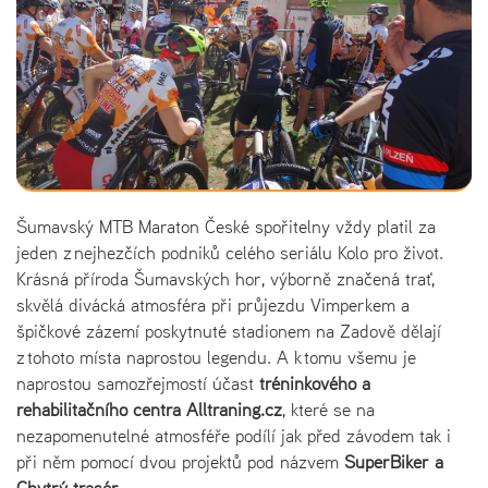
Šumavský MTB Maraton České spořitelny vždy platil za
jeden z nejhezčích podniků celého seriálu Kolo pro život.
Krásná příroda Šumavských hor, výborně značená trať,
skvělá divácká atmosféra při průjezdu Vimperkem a
špičkové zázemí poskytnuté stadionem na Zadově dělají
z tohoto místa naprostou legendu. A k tomu všemu je
naprostou samozřejmostí účast
tréninkového a
rehabilitačního centra Alltraning.cz
, které se na
nezapomenutelné atmosféře podílí jak před závodem tak i
při něm pomocí dvou projektů pod názvem
SuperBiker a