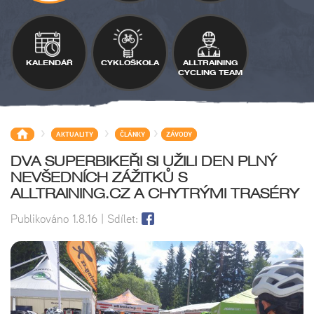
KALENDÁŘ
CYKLOŠKOLA
ALLTRAINING
CYCLING TEAM
>
>
>
AKTUALITY
ČLÁNKY
ZÁVODY
DVA SUPERBIKEŘI SI UŽILI DEN PLNÝ
NEVŠEDNÍCH ZÁŽITKŮ S
ALLTRAINING.CZ A CHYTRÝMI TRASÉRY
Publikováno
1.8.16
| Sdílet: