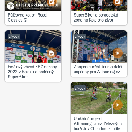
Půjčovna kol při Road
SuperBiker a poradetská
Classics ©
zona na Kole pro život
ZÁVODY
ZÁVODY
Finálový závod KPŽ sezony
Znojmo burčák tour a další
2022 v Ralsku a nadšený
úspěchy pro Alltraining.cz
SuperBiker
ZÁVODY
Unikátní projekt
Alltraining.cz na Železných
horách v Chrudimi - Little