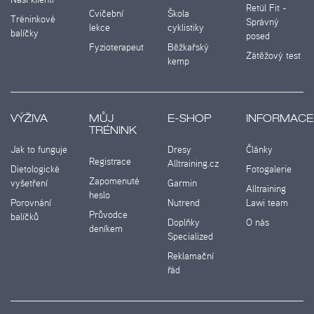
Retül Fit -
Cvičební
Škola
Tréninkové
Správný
lekce
cyklistiky
balíčky
posed
Fyzioterapeut
Běžkařský
Zátěžový test
kemp
VÝŽIVA
MŮJ
E-SHOP
INFORMACE
TRÉNINK
Jak to funguje
Dresy
Články
Registrace
Alltraining.cz
Dietologické
Fotogalerie
Zapomenuté
vyšetření
Garmin
Alltraining
heslo
Porovnání
Nutrend
Lawi team
Průvodce
balíčků
Doplňky
O nás
deníkem
Specialized
Reklamační
řád