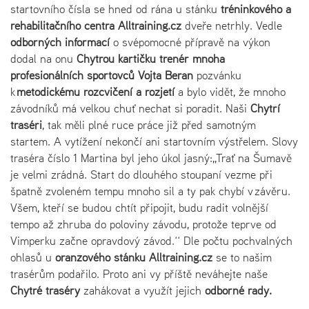
startovního čísla se hned od rána u stánku
tréninkového a
rehabilitačního centra Alltraining.cz
dveře netrhly. Vedle
odborných informací
o svépomocné přípravě na výkon
dodal na onu
Chytrou kartičku
trenér mnoha
profesionálních sportovců Vojta Beran
pozvánku
k
metodickému rozcvičení a rozjetí
a bylo vidět, že mnoho
závodníků má velkou chuť nechat si poradit. Naši
Chytří
traséři
, tak měli plné ruce práce již před samotným
startem. A vytížení nekončí ani startovním výstřelem. Slovy
traséra číslo 1 Martina byl jeho úkol jasný:,,Trať na Šumavě
je velmi zrádná. Start do dlouhého stoupaní vezme při
špatně zvoleném tempu mnoho sil a ty pak chybí v závěru.
Všem, kteří se budou chtít připojit, budu radit volnější
tempo až zhruba do poloviny závodu, protože teprve od
Vimperku začne opravdový závod.‘‘ Dle počtu pochvalných
ohlasů u
oranžového stánku Alltraining.cz
se to našim
trasérům podařilo. Proto ani vy příště neváhejte naše
Chytré traséry
zahákovat a využít jejich
odborné rady.