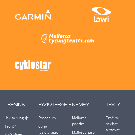
TRÉNINK
FYZIOTERAPIE
KEMPY
TESTY
Jak to funguje
Procedury
Mallorca
Proč se
podzim
nechat
Trenéři
Co je
testovat
fyzioterapie
Mallorca jaro
Naši klienti