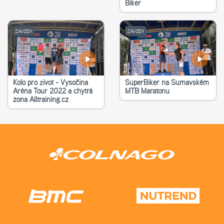
Biker
ZÁVODY
ZÁVODY
Kolo pro život - Vysočina
SuperBiker na Šumavském
Aréna Tour 2022 a chytrá
MTB Maratonu
zona Alltraining.cz