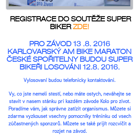
REGISTRACE DO SOUTĚŽE SUPER
BIKER
ZDE!
PRO ZÁVOD 13 .8. 2016
KARLOVARSKÝ AM BIKE MARATON
ČESKÉ SPOŘITELNY BUDOU SUPER
BIKEŘI LOSOVÁNI 12.8. 2016.
Vylosovaní budou telefonicky kontaktováni.
Vy, co jste neměli štěstí, nebo máte ostych, neváhejte se
stavit v našem stánku při každém závodě Kolo pro život.
Poradíme vám, jak správně zatížit organismus. Můžete si
zdarma vyzkoušet všechny pomocníky tréninku od všech
zúčastněných sponzorů. Můžete se také přijít rozcvičit a
rozjet na závod.