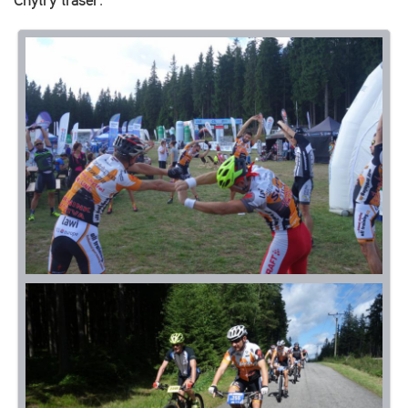
Chytrý trasér
.