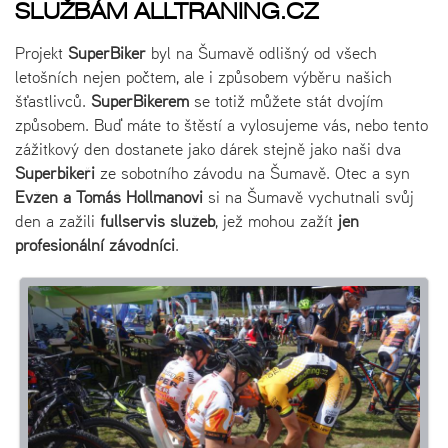
SLUŽBÁM ALLTRANING.CZ
Projekt
SuperBiker
byl na Šumavě odlišný od všech
letošních nejen počtem, ale i způsobem výběru našich
šťastlivců.
SuperBikerem
se totiž můžete stát dvojím
způsobem. Buď máte to štěstí a vylosujeme vás, nebo tento
zážitkový den dostanete jako dárek stejně jako naši dva
Superbikeři
ze sobotního závodu na Šumavě. Otec a syn
Evžen a Tomáš Hollmanovi
si na Šumavě vychutnali svůj
den a zažili
fullservis služeb
, jež mohou zažít
jen
profesionální závodníci
.