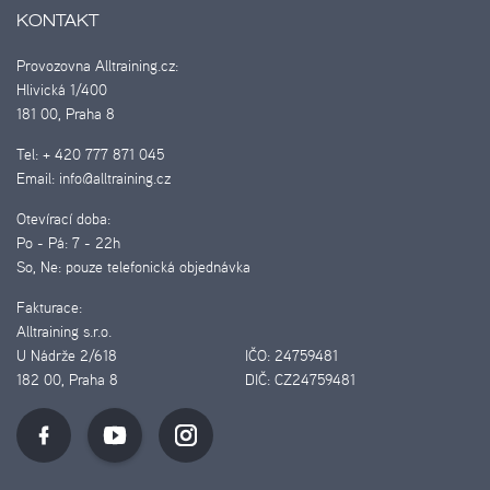
KONTAKT
Provozovna Alltraining.cz:
Hlivická 1/400
181 00, Praha 8
Tel:
+ 420 777 871 045
Email:
info@alltraining.cz
Otevírací doba:
Po - Pá:
7 - 22h
So, Ne:
pouze telefonická objednávka
Fakturace:
Alltraining s.r.o.
U Nádrže 2/618
IČO:
24759481
182 00, Praha 8
DIČ:
CZ24759481