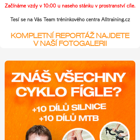
Začínáme vždy v 10:00 u našeho stánku v prostranství cíle.
Těší se na Vás Team tréninkového centra Alltraining.cz
KOMPLETNÍ REPORTÁŽ NAJDETE
V NAŠÍ FOTOGALERII