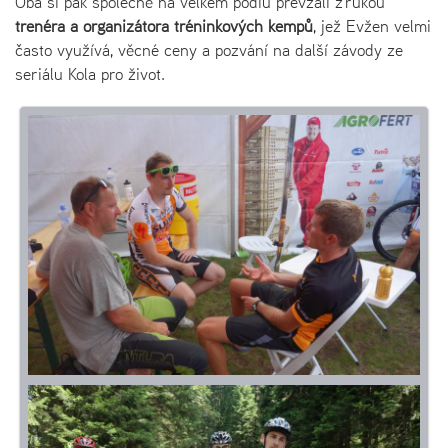
Oba si pak společně na velkém podiu převzali z rukou
trenéra a organizátora tréninkových kempů
, jež Evžen velmi
často využívá, věcné ceny a pozvání na další závody ze
seriálu Kola pro život.