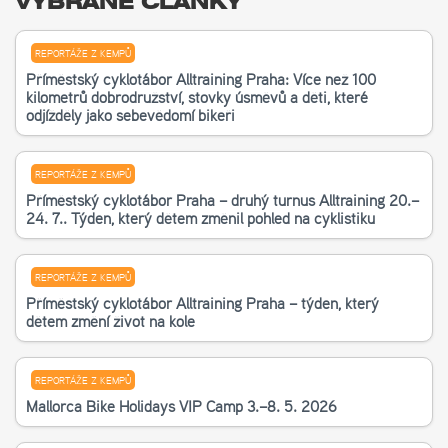
VYBRANÉ ČLÁNKY
REPORTÁŽE Z KEMPŮ
Příměstský cyklotábor Alltraining Praha: Více než 100
kilometrů dobrodružství, stovky úsměvů a děti, které
odjížděly jako sebevědomí bikeři
REPORTÁŽE Z KEMPŮ
Příměstský cyklotábor Praha – druhý turnus Alltraining 20.–
24. 7.. Týden, který dětem změnil pohled na cyklistiku
REPORTÁŽE Z KEMPŮ
Příměstský cyklotábor Alltraining Praha – týden, který
dětem změní život na kole
REPORTÁŽE Z KEMPŮ
Mallorca Bike Holidays VIP Camp 3.–8. 5. 2026