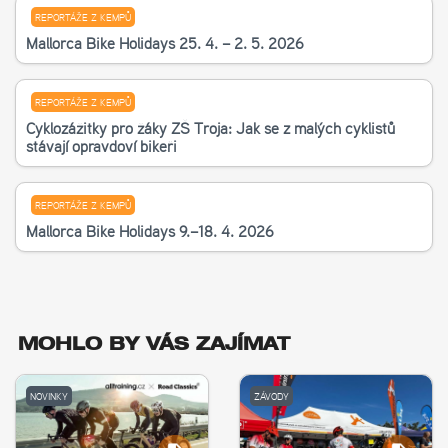
REPORTÁŽE Z KEMPŮ
Mallorca Bike Holidays 25. 4. – 2. 5. 2026
REPORTÁŽE Z KEMPŮ
Cyklozážitky pro žáky ZŠ Troja: Jak se z malých cyklistů
stávají opravdoví bikeři
REPORTÁŽE Z KEMPŮ
Mallorca Bike Holidays 9.–18. 4. 2026
MOHLO BY VÁS ZAJÍMAT
NOVINKY
ZÁVODY