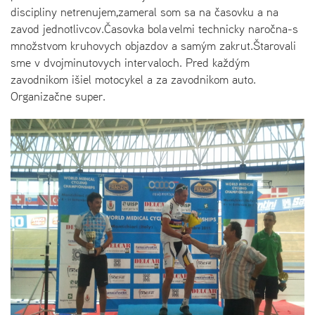
discipliny netrenujem,zameral som sa na časovku a na
zavod jednotlivcov.Časovka bola velmi technicky naročna-s
množstvom kruhovych objazdov a samým zakrut.Štarovali
sme v dvojminutovych intervaloch. Pred každým
zavodnikom išiel motocykel a za zavodnikom auto.
Organizačne super.