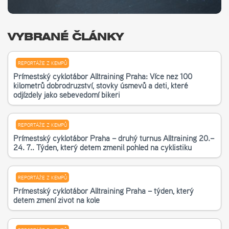
VYBRANÉ ČLÁNKY
REPORTÁŽE Z KEMPŮ
Příměstský cyklotábor Alltraining Praha: Více než 100
kilometrů dobrodružství, stovky úsměvů a děti, které
odjížděly jako sebevědomí bikeři
REPORTÁŽE Z KEMPŮ
Příměstský cyklotábor Praha – druhý turnus Alltraining 20.–
24. 7.. Týden, který dětem změnil pohled na cyklistiku
REPORTÁŽE Z KEMPŮ
Příměstský cyklotábor Alltraining Praha – týden, který
dětem změní život na kole