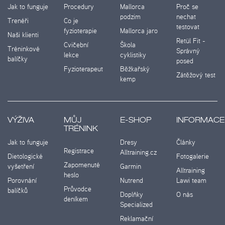
Jak to funguje
Procedury
Mallorca
Proč se
podzim
nechat
Trenéři
Co je
testovat
fyzioterapie
Mallorca jaro
Naši klienti
Retül Fit -
Cvičební
Škola
Tréninkové
Správný
lekce
cyklistiky
balíčky
posed
Fyzioterapeut
Běžkařský
Zátěžový test
kemp
VÝŽIVA
MŮJ
E-SHOP
INFORMACE
TRÉNINK
Jak to funguje
Dresy
Články
Registrace
Alltraining.cz
Dietologické
Fotogalerie
Zapomenuté
vyšetření
Garmin
Alltraining
heslo
Porovnání
Nutrend
Lawi team
Průvodce
balíčků
Doplňky
O nás
deníkem
Specialized
Reklamační