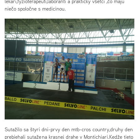
lekari,fyzioterapeuti,laboranti a prakticky všetci ,čo maju
niečo spoločne s medicinou.
Sutažilo sa štyri dni-prvy den mtb-cros country,druhy den
prebiehali sutaže na krasnej drahe v Montichiari.Kedže tieto