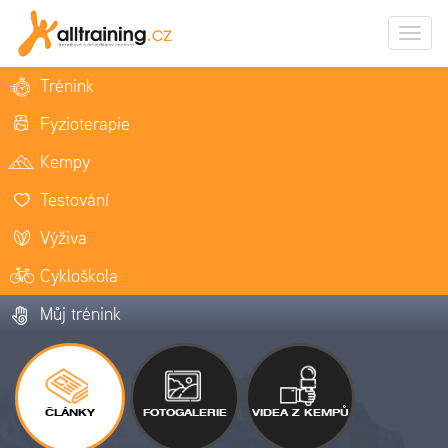
Zobrazi
naviga
Trénink
Fyzioterapie
Kempy
Testování
Výživa
Cykloškola
Můj trénink
ČLÁNKY
FOTOGALERIE
VIDEA Z KEMPŮ