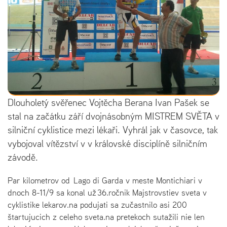
Dlouholetý svěřenec Vojtěcha Berana Ivan Pašek se
stal na začátku září dvojnásobným MISTREM SVĚTA v
silniční cyklistice mezi lékaři. Vyhrál jak v časovce, tak
vybojoval vítězství v v královské disciplíně silničním
závodě.
Par kilometrov od Lago di Garda v meste Montichiari v
dnoch 8-11/9 sa konal už 36.ročnik Majstrovstiev sveta v
cyklistike lekarov.na podujati sa zučastnilo asi 200
štartujucich z celeho sveta.na pretekoch sutažili nie len