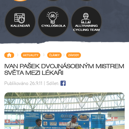
KALENDÁŘ
CYKLOŠKOLA
ALLTRAINING
CYCLING TEAM
>
>
>
AKTUALITY
ČLÁNKY
ZÁVODY
IVAN PAŠEK DVOJNÁSOBNÝM MISTREM
SVĚTA MEZI LÉKAŘI
Publikováno
26.9.11
| Sdílet: