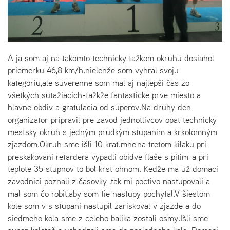
A ja som aj na takomto technicky tažkom okruhu dosiahol
priemerku 46,8 km/h.nielenže som vyhral svoju
kategoriu,ale suverenne som mal aj najlepši čas zo
všetkých sutažiacich-tažkže fantasticke prve miesto a
hlavne obdiv a gratulacia od superov.Na druhy den
organizator pripravil pre zavod jednotlivcov opat technicky
mestsky okruh s jedným prudkým stupanim a krkolomným
zjazdom.Okruh sme išli 10 krat.mne na tretom kilaku pri
preskakovani retardera vypadli obidve flaše s pitim a pri
teplote 35 stupnov to bol krst ohnom. Kedže ma už domaci
zavodnici poznali z časovky ,tak mi poctivo nastupovali a
mal som čo robit,aby som tie nastupy pochytal.V šiestom
kole som v s stupani nastupil zariskoval v zjazde a do
siedmeho kola sme z celeho balika zostali osmy.Išli sme