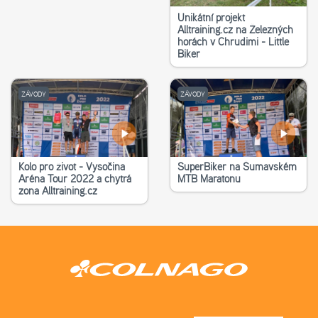
Unikátní projekt
Alltraining.cz na Železných
horách v Chrudimi - Little
Biker
ZÁVODY
ZÁVODY
Kolo pro život - Vysočina
SuperBiker na Šumavském
Aréna Tour 2022 a chytrá
MTB Maratonu
zona Alltraining.cz