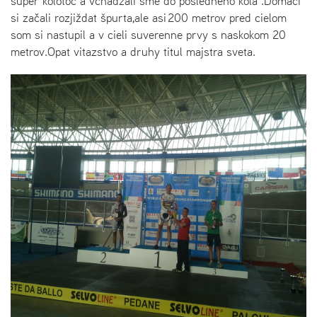
super kolotoč a vchadzali sme do posledneho kola .Domaci
si začali rozjiždat špurta,ale asi 200 metrov pred cielom
som si nastupil a v cieli suverenne prvy s naskokom 20
metrov.Opat vitazstvo a druhy titul majstra sveta.