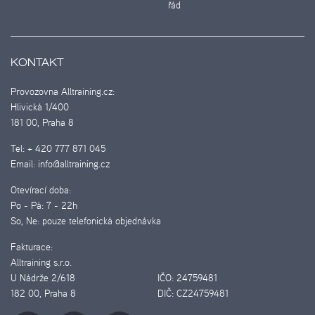
řád
KONTAKT
Provozovna Alltraining.cz:
Hlivická 1/400
181 00, Praha 8
Tel:
+ 420 777 871 045
Email:
info@alltraining.cz
Otevírací doba:
Po - Pá:
7 - 22h
So, Ne:
pouze telefonická objednávka
Fakturace:
Alltraining s.r.o.
U Nádrže 2/618
IČO:
24759481
182 00, Praha 8
DIČ:
CZ24759481