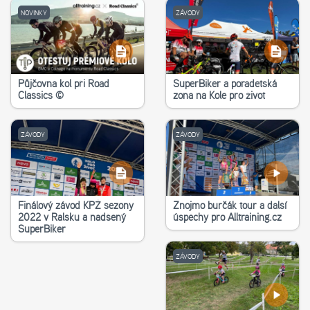
NOVINKY
ZÁVODY
Půjčovna kol při Road
SuperBiker a poradetská
Classics ©
zona na Kole pro život
ZÁVODY
ZÁVODY
Finálový závod KPŽ sezony
Znojmo burčák tour a další
2022 v Ralsku a nadšený
úspěchy pro Alltraining.cz
SuperBiker
ZÁVODY