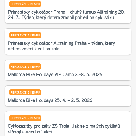
REPORTÁŽE Z KEMPŮ
Příměstský cyklotábor Praha – druhý turnus Alltraining 20.–
24. 7.. Týden, který dětem změnil pohled na cyklistiku
REPORTÁŽE Z KEMPŮ
Příměstský cyklotábor Alltraining Praha – týden, který
dětem změní život na kole
REPORTÁŽE Z KEMPŮ
Mallorca Bike Holidays VIP Camp 3.–8. 5. 2026
REPORTÁŽE Z KEMPŮ
Mallorca Bike Holidays 25. 4. – 2. 5. 2026
REPORTÁŽE Z KEMPŮ
Cyklozážitky pro žáky ZŠ Troja: Jak se z malých cyklistů
stávají opravdoví bikeři