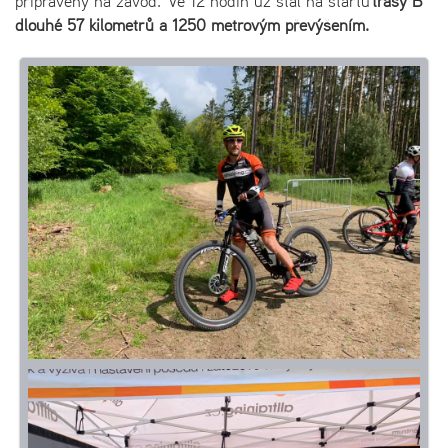
připravený na závod. Ve 12 hodin už stál na startu
trasy B
dlouhé 57 kilometrů a 1250 metrovým převýšením.