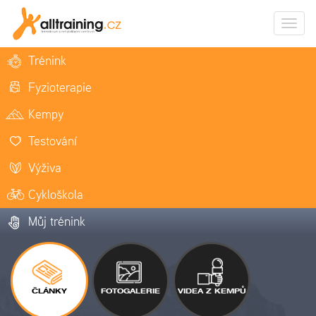
Zobrazi
naviga
Trénink
Fyzioterapie
Kempy
Testování
Výživa
Cykloškola
Můj trénink
ČLÁNKY
FOTOGALERIE
VIDEA Z KEMPŮ