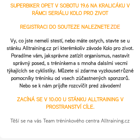
SUPERBIKER OPĚT V SOBOTU 19.6 NA KRALIČÁKU V
RÁMCI SERIÁLU KOLO PRO ŽIVOT
REGISTRACI DO SOUTĚŽE NALEZNETE
ZDE
Vy, co jste neměli štěstí, nebo máte ostych, stavte se u
stánku Alltraining.cz při kterémkoliv závodě Kolo pro život.
Poradíme vám, jak správně zatížit organismus, nastavit
správný posed, s tréninkem a s mnoha dalšími věcmi
týkajících se cyklistiky. Můžete si zdarma vyzkoušet různé
pomocníky tréninku od všech zúčastněných sponzorů.
Nebo se k nám přijďte rozcvičit před závodem!
ZAČÍNÁ SE V 10:00 U STÁNKU ALLTRAINING V
PROSTRANSTVÍ CÍLE.
Těší se na vás Team tréninkového centra Alltraining.cz