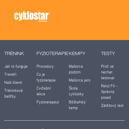
TRÉNINK
FYZIOTERAPIE
KEMPY
TESTY
Jak to funguje
Procedury
Mallorca
Proč se
podzim
nechat
Trenéři
Co je
testovat
fyzioterapie
Mallorca jaro
Naši klienti
Retül Fit -
Cvičební
Škola
Tréninkové
Správný
lekce
cyklistiky
balíčky
posed
Fyzioterapeut
Běžkařský
Zátěžový test
kemp