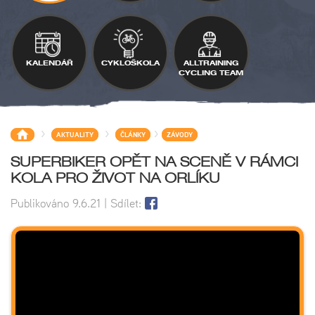
KALENDÁŘ
CYKLOŠKOLA
ALLTRAINING
CYCLING TEAM
>
>
>
AKTUALITY
ČLÁNKY
ZÁVODY
SUPERBIKER OPĚT NA SCENĚ V RÁMCI
KOLA PRO ŽIVOT NA ORLÍKU
Publikováno
9.6.21
| Sdílet: