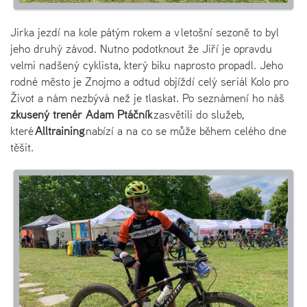
Jirka jezdí na kole pátým rokem a v letošní sezoně to byl
jeho druhý závod. Nutno podotknout že Jiří je opravdu
velmi nadšený cyklista, který biku naprosto propadl. Jeho
rodné město je Znojmo a odtud objíždí celý seriál Kolo pro
Život a nám nezbývá než je tlaskat. Po seznámení ho náš
zkušený trenér Adam Ptáčník
zasvětili do služeb,
které
Alltraining
nabízí a na co se může během celého dne
těšit.