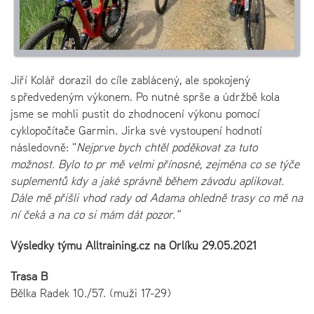
Jiří Kolář dorazil do cíle zablácený, ale spokojený
s předvedeným výkonem. Po nutné sprše a údržbě kola
jsme se mohli pustit do zhodnocení výkonu pomocí
cyklopočítače Garmin. Jirka své vystoupení hodnotí
následovně: "
Nejprve bych chtěl poděkovat za tuto
možnost. Bylo to pr mě velmi přínosné, zejména co se týče
suplementů kdy a jaké správně během závodu aplikovat.
Dále mě přišli vhod rady od Adama ohledně trasy co mě na
ní čeká a na co si mám dát pozor."
Výsledky týmu Alltraining.cz na Orlíku 29.05.2021
Trasa B
Bělka Radek 10./57. (muži 17-29)