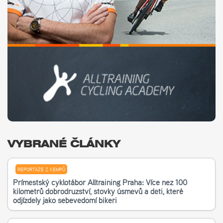
VYBRANÉ ČLÁNKY
REPORTÁŽE Z KEMPŮ
Příměstský cyklotábor Alltraining Praha: Více než 100
kilometrů dobrodružství, stovky úsměvů a děti, které
odjížděly jako sebevědomí bikeři