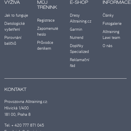
VÝŽIVA
MŮJ
E-SHOP
INFORMACE
TRÉNINK
Jak to funguje
Dresy
Články
Registrace
Alltraining.cz
Dietologické
Fotogalerie
Zapomenuté
vyšetření
Garmin
Alltraining
heslo
Porovnání
Nutrend
Lawi team
Průvodce
balíčků
Doplňky
O nás
deníkem
Specialized
Reklamační
řád
KONTAKT
Provozovna Alltraining.cz:
Hlivická 1/400
181 00, Praha 8
Tel:
+ 420 777 871 045