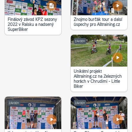
Finálový závod KPŽ sezony
Znojmo burčák tour a další
2022 v Ralsku a nadšený
úspěchy pro Alltraining.cz
SuperBiker
ZÁVODY
Unikátní projekt
Alltraining.cz na Železných
horách v Chrudimi - Little
Biker
ZÁVODY
ZÁVODY