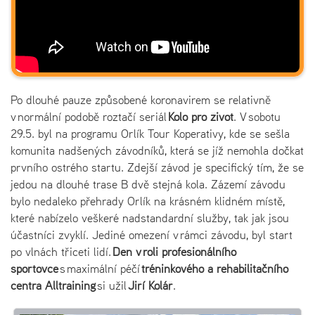
Po dlouhé pauze způsobené koronavirem se relativně
v normální podobě roztačí seriál
Kolo pro život
. V sobotu
29.5. byl na programu Orlík Tour Koperativy, kde se sešla
komunita nadšených závodníků, která se jíž nemohla dočkat
prvního ostrého startu. Zdejší závod je specifický tím, že se
jedou na dlouhé trase B dvě stejná kola. Zázemí závodu
bylo nedaleko přehrady Orlík na krásném klidném místě,
které nabízelo veškeré nadstandardní služby, tak jak jsou
účastníci zvyklí. Jediné omezení v rámci závodu, byl start
po vlnách třiceti lidí.
Den v roli profesionálního
sportovce
s maximální péčí
tréninkového a rehabilitačního
centra Alltraining
si užil
Jiří Kolář
.