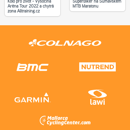
Kolo pro život - Vysočina
SuperBiker na Šumavském
Aréna Tour 2022 a chytrá
MTB Maratonu
zona Alltraining.cz