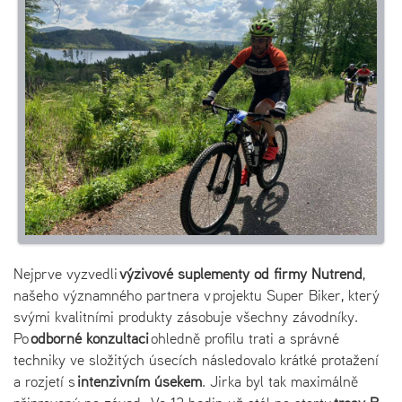
Nejprve vyzvedli
výživové suplementy od firmy Nutrend
,
našeho významného partnera v projektu Super Biker, který
svými kvalitními produkty zásobuje všechny závodníky.
Po
odborné konzultaci
ohledně profilu trati a správné
techniky ve složitých úsecích následovalo krátké protažení
a rozjetí s
intenzivním úsekem
. Jirka byl tak maximálně