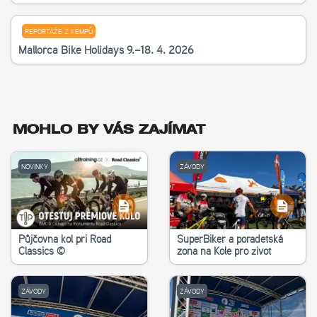
REPORTÁŽE Z KEMPŮ
Mallorca Bike Holidays 9.–18. 4. 2026
MOHLO BY VÁS ZAJÍMAT
NOVINKY
ZÁVODY
Půjčovna kol při Road
SuperBiker a poradetská
Classics ©
zona na Kole pro život
ZÁVODY
ZÁVODY